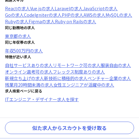
React
の求人
Vue.js
の求人
Laravel
の求人
JavaScript
の求人
Go
の求人
CodeIgniter
の求人
PHP
の求人
AWS
の求人
MySQL
の求人
Ruby
の求人
Figma
の求人
Ruby on Rails
の求人
同じ勤務地の求人
東京都
の求人
同じ年収帯の求人
年収
500万円
の求人
特徴が近い求人
自社サービスあり
の求人
リモートワーク可
の求人
服装自由
の求人
オンライン選考可
の求人
フレックス制度あり
の求人
新規立ち上げ
の求人
新技術に積極的
の求人
ベンチャー企業
の求人
残業月20時間未満
の求人
女性エンジニアが活躍中
の求人
求人検索ページに戻る
ITエンジニア・デザイナー求人を探す
似た求人からスカウトを受け取る