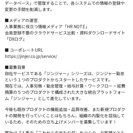
データベース」で管理することで、各システムでの情報の登録や
変更の手間を削減します。
■メディアの運営

人事業務に役立つ情報メディア「HR NOTE」

会員登録不要のクラウドサービス比較・資料ダウンロードサイト
「DXログ」
■ コーポレートURL

https://jinjer.co.jp/service/
■募集背景

自社サービスである「ジンジャー」シリーズは、ジンジャー勤怠
という１つのプロダクトからスタートしたサービスです。

現在では、人事労務・勤怠管理・給与計算・ワークフロー・経費
精算の５つのプロダクトで構成された大きな統合プラットフォー
ム「ジンジャー」として進化しています。
今後も既存プロダクトの機能追加・品質改善、また新規プロダク
トの開発を行っていくことはもちろん、組織の内製化を目指して
いるため、そのための立ち上げメンバーを募集しています！
弊社は『人事の「これからの当たり前」をつくり、お客様ととも