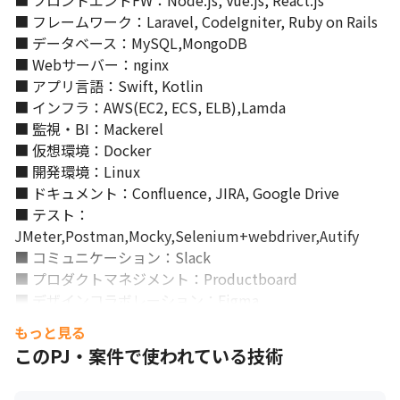
■ フロントエンドFW：Node.js, Vue.js, React.js

■ フレームワーク：Laravel, CodeIgniter, Ruby on Rails

■ データベース：MySQL,MongoDB

■ Webサーバー：nginx

■ アプリ言語：Swift, Kotlin

■ インフラ：AWS(EC2, ECS, ELB),Lamda

■ 監視・BI：Mackerel

■ 仮想環境：Docker

■ 開発環境：Linux

■ ドキュメント：Confluence, JIRA, Google Drive

■ テスト：
JMeter,Postman,Mocky,Selenium+webdriver,‎Autify

■ コミュニケーション：Slack

■ プロダクトマネジメント：Productboard

■ デザインコラボレーション：Figma
もっと見る
このPJ・案件で使われている技術