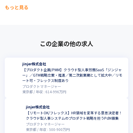
もっと見る
この企業の他の求人
jinjer株式会社
【プロダクト企画/PMM】クラウド型人事労務SaaS「ジンジャ
ー」／GTM戦略立案・推進／第二次創業期として拡大中／リモ
こ
ート可・フレックス制度あり
プロダクトマネージャー
東京都
年収 :
614
-
996
万円
jinjer株式会社
【リモートOK/フレックス】HR領域を変革する意思決定者！
こ
クラウド型人事システムのプロダクト戦略を担うPdM募集
プロダクトマネージャー
東京都
年収 :
500
-
900
万円