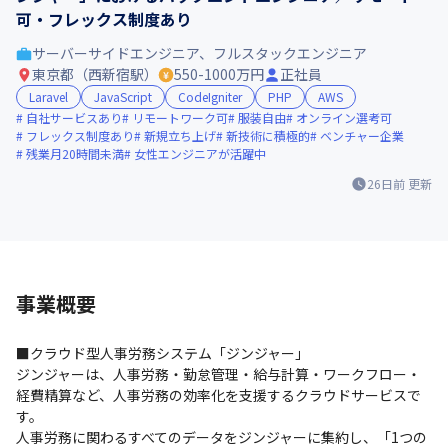
可・フレックス制度あり
サーバーサイドエンジニア、フルスタックエンジニア
東京都（西新宿駅）
550-1000万円
正社員
Laravel
JavaScript
CodeIgniter
PHP
AWS
自社サービスあり
リモートワーク可
服装自由
オンライン選考可
フレックス制度あり
新規立ち上げ
新技術に積極的
ベンチャー企業
残業月20時間未満
女性エンジニアが活躍中
26日前
更新
事業概要
■クラウド型人事労務システム「ジンジャー」

ジンジャーは、人事労務・勤怠管理・給与計算・ワークフロー・
経費精算など、人事労務の効率化を支援するクラウドサービスで
す。

人事労務に関わるすべてのデータをジンジャーに集約し、「1つの