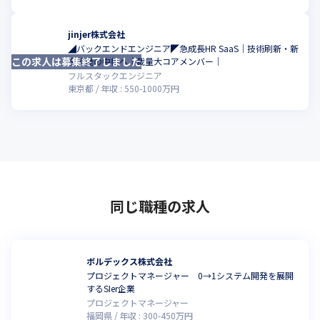
jinjer株式会社
◢バックエンドエンジニア◤急成長HR SaaS｜技術刷新・新
この求人は募集終了しました
こ
規開発の中核へ｜裁量大コアメンバー｜
フルスタックエンジニア
東京都
年収 :
550
-
1000
万円
同じ職種の求人
ボルデックス株式会社
プロジェクトマネージャー 0→1システム開発を展開
するSIer企業
プロジェクトマネージャー
福岡県
年収 :
300
-
450
万円