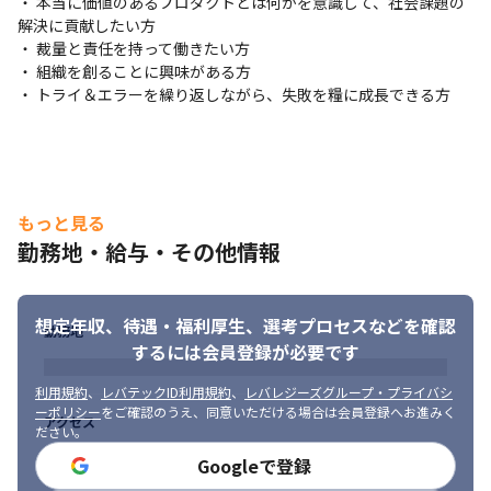
・ 本当に価値のあるプロダクトとは何かを意識して、社会課題の
解決に貢献したい方

・ 裁量と責任を持って働きたい方

・ 組織を創ることに興味がある方

・ トライ＆エラーを繰り返しながら、失敗を糧に成長できる方
もっと見る
勤務地・給与・その他情報
想定年収、待遇・福利厚生、
選考プロセスなどを確認
勤務地
するには会員登録が必要です
利用規約
、
レバテックID利用規約
、
レバレジーズグループ・プライバシ
ーポリシー
をご確認のうえ、同意いただける場合は会員登録へお進みく
アクセス
ださい。
Googleで登録