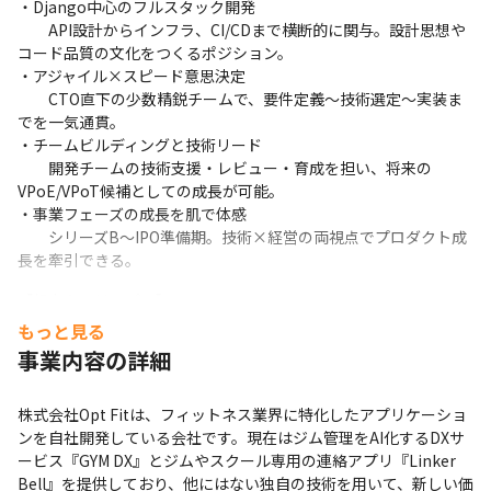
・Django中心のフルスタック開発

　　API設計からインフラ、CI/CDまで横断的に関与。設計思想や
コード品質の文化をつくるポジション。

・アジャイル×スピード意思決定

　　CTO直下の少数精鋭チームで、要件定義〜技術選定〜実装ま
でを一気通貫。

・チームビルディングと技術リード

　　開発チームの技術支援・レビュー・育成を担い、将来の
VPoE/VPoT候補としての成長が可能。

・事業フェーズの成長を肌で体感

　　シリーズB〜IPO準備期。技術×経営の両視点でプロダクト成
長を牽引できる。
【想定キャリアパス】

・リードエンジニア→テックリード → EM/Head of 
もっと見る
Eng（VPoE/CTOトラック）

事業内容の詳細
　　プロジェクト横断の技術・人材マネジメントへ拡張。

・SRE / プラットフォームアーキテクト

株式会社Opt Fitは、フィットネス業界に特化したアプリケーショ
　　全社横断の信頼性・スケーラビリティ設計を担う立場へ。
ンを自社開発している会社です。現在はジム管理をAI化するDXサ
ービス『GYM DX』とジムやスクール専用の連絡アプリ『Linker 
Bell』を提供しており、他にはない独自の技術を用いて、新しい価