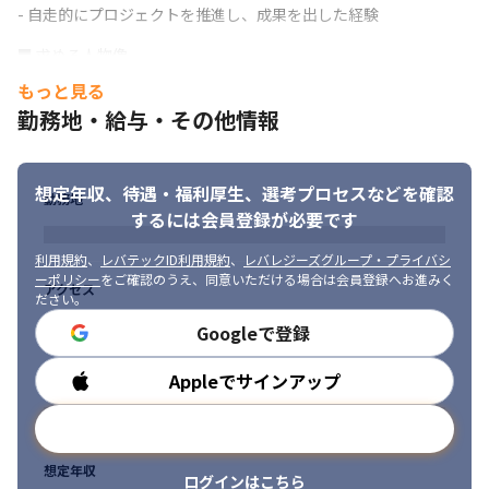
- 自走的にプロジェクトを推進し、成果を出した経験
■ 求める人物像

- プロジェクトの最終的な成功に責任を持つという自身のポジショ
もっと見る
ンを理解し、自発的に成果に向けてコミットできる方

勤務地・給与・その他情報
- AIや業界知識など新しい情報を自ら取りに行ける方

- 常に向上心をもち、自主的にインプットを行っていける方

- カルチャー醸成やルール設計など、組織づくりを楽しみながら一
想定年収、待遇・福利厚生、
選考プロセスなどを確認
緒に行える方
勤務地
するには会員登録が必要です
利用規約
、
レバテックID利用規約
、
レバレジーズグループ・プライバシ
ーポリシー
をご確認のうえ、同意いただける場合は会員登録へお進みく
アクセス
ださい。
Googleで登録
Appleでサインアップ
勤務時間
メールアドレスで登録
想定年収
ログインはこちら