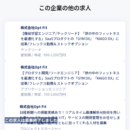
この企業の他の求人
株式会社Opt Fit
【機械学習エンジニア/テックリード】「世の中のフィットネス
を最適化する」SaaSプロダクトの「GYM DX」「KAIGO DX」に
こ
従事/フレックス勤務＆ストックオプション
テックリード
愛知県
年収 :
900
-
1200
万円
株式会社Opt Fit
【プロダクト開発/リードエンジニア】「世の中のフィットネス
を最適化する」SaaSプロダクトの「GYM DX」「KAIGO DX」に
従事/フレックス勤務＆ストックオプション
アプリケーションエンジニア
愛知県
年収 :
700
-
1000
万円
株式会社Opt Fit
日経新聞への掲載実績あり！リアルタイム画像解析AI技術を用い
た新しい「フィットネス×IT」サービスの開発管理をお任せしま
この求人は募集終了しました
す／事業と組織の拡大をともに担ってくれる人材を募集
プロジェクトマネージャー