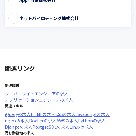
ネットパイロティング株式会社
関連リンク
関連職種
サーバーサイドエンジニア
の求人
アプリケーションエンジニア
の求人
関連スキル
jQuery
の求人
HTML
の求人
CSS
の求人
JavaScript
の求人
nginx
の求人
Docker
の求人
AWS
の求人
Python
の求人
Django
の求人
PostgreSQL
の求人
Linux
の求人
同じ勤務地の求人