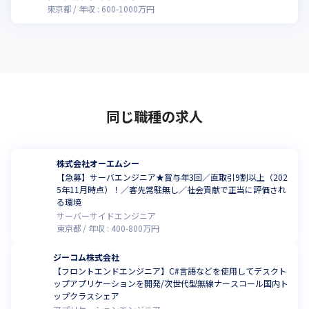
東京都
年収 :
600
-
1000
万円
同じ職種の求人
株式会社オーエムシー
【急募】サーバエンジニア★賞与年3回／直取引9割以上（202
5年11月時点）！／客先常駐無し／社会貢献で正当に評価され
る環境
サーバーサイドエンジニア
東京都
年収 :
400
-
800
万円
ジーコム株式会社
【フロントエンドエンジニア】C#言語などを使用してデスクト
ップアプリケーションを開発/次世代型無線ナースコール国内ト
ップクラスシェア