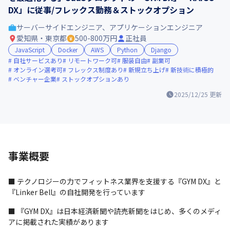
DX」に従事/フレックス勤務＆ストックオプション
サーバーサイドエンジニア、アプリケーションエンジニア
愛知県・東京都
500-800万円
正社員
JavaScript
Docker
AWS
Python
Django
自社サービスあり
リモートワーク可
服装自由
副業可
オンライン選考可
フレックス制度あり
新規立ち上げ
新技術に積極的
ベンチャー企業
ストックオプションあり
2025/12/25
更新
事業概要
■ テクノロジーの力でフィットネス業界を支援する『GYM DX』と
『Linker Bell』の自社開発を行っています
■ 『GYM DX』は日本経済新聞や読売新聞をはじめ、多くのメディ
アに掲載された実績があります