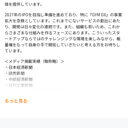
値を提供しています。
2027年のIPOを目指し準備を進めており、特に『GYM DX』の事業
拡大を急務としています。これまでにないサービスの創出にあた
り、開発は日々変化の連続です。また、組織も若いため、これか
らさまざまな仕組みを作るフェーズにあります。こういったスタ
ートアップならではのチャレンジングな環境を楽しみながら、裁
量権をもって自身の手で開拓していきたいと考える方をお待ちし
ています。
＜メディア掲載実績（敬称略）＞

・日本経済新聞

・読売新聞

・中部経済新聞

・日刊工業新聞

・ニュースサイト『TECHABLE』

・インストラクターのキャリアマガジン『月刊NEXT』
もっと見る