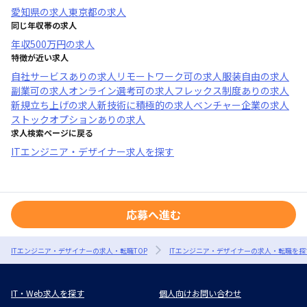
愛知県
の求人
東京都
の求人
同じ年収帯の求人
年収
500万円
の求人
特徴が近い求人
自社サービスあり
の求人
リモートワーク可
の求人
服装自由
の求人
副業可
の求人
オンライン選考可
の求人
フレックス制度あり
の求人
新規立ち上げ
の求人
新技術に積極的
の求人
ベンチャー企業
の求人
ストックオプションあり
の求人
求人検索ページに戻る
ITエンジニア・デザイナー求人を探す
応募へ進む
ITエンジニア・デザイナーの求人・転職TOP
ITエンジニア・デザイナーの求人・転職を探
IT・Web求人を探す
個人向けお問い合わせ