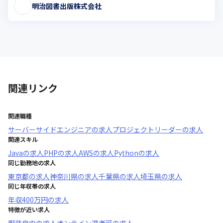
明治図書出版株式会社
関連リンク
関連職種
サーバーサイドエンジニア
の求人
プロジェクトリーダー
の求人
関連スキル
Java
の求人
PHP
の求人
AWS
の求人
Python
の求人
同じ勤務地の求人
東京都
の求人
神奈川県
の求人
千葉県
の求人
埼玉県
の求人
同じ年収帯の求人
年収
400万円
の求人
特徴が近い求人