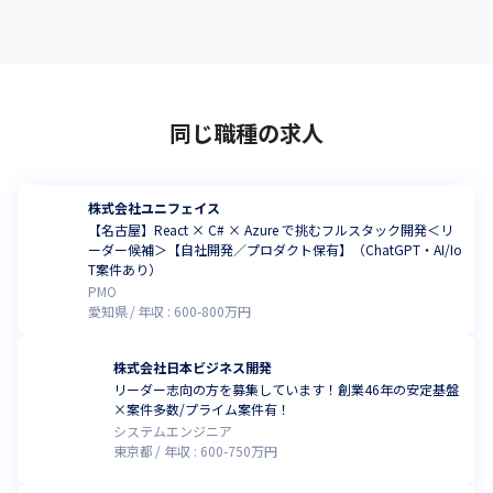
同じ職種の求人
株式会社ユニフェイス
【名古屋】React × C# × Azure で挑むフルスタック開発＜リ
ーダー候補＞【自社開発／プロダクト保有】（ChatGPT・AI/Io
T案件あり）
PMO
愛知県
年収 :
600
-
800
万円
株式会社日本ビジネス開発
リーダー志向の方を募集しています！創業46年の安定基盤
×案件多数/プライム案件有！
システムエンジニア
東京都
年収 :
600
-
750
万円