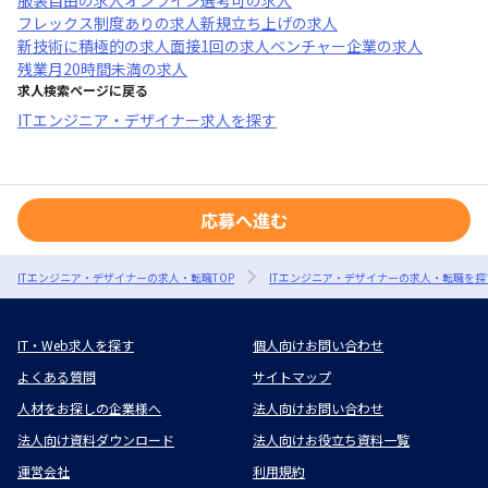
服装自由
の求人
オンライン選考可
の求人
フレックス制度あり
の求人
新規立ち上げ
の求人
新技術に積極的
の求人
面接1回
の求人
ベンチャー企業
の求人
残業月20時間未満
の求人
求人検索ページに戻る
ITエンジニア・デザイナー求人を探す
応募へ進む
ITエンジニア・デザイナーの求人・転職TOP
ITエンジニア・デザイナーの求人・転職を探
IT・Web求人を探す
個人向けお問い合わせ
よくある質問
サイトマップ
人材をお探しの企業様へ
法人向けお問い合わせ
法人向け資料ダウンロード
法人向けお役立ち資料一覧
運営会社
利用規約