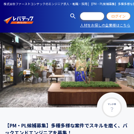
株式会社ファーストコンテックのエンジニア求人・転職・採用 | 【PM・PL候補募集】多種多様
会員登録
ログイン
人材をお探しの企業様はこちら
マッチ率
【PM・PL候補募集】多種多様な案件でスキルを磨く、バ
ックエンドエンジニアを募集！