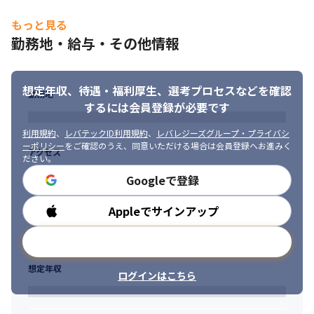
もっと見る
勤務地・給与・その他情報
想定年収、待遇・福利厚生、
選考プロセスなどを確認
勤務地
するには会員登録が必要です
利用規約
、
レバテックID利用規約
、
レバレジーズグループ・プライバシ
ーポリシー
をご確認のうえ、同意いただける場合は会員登録へお進みく
アクセス
ださい。
Googleで登録
Appleでサインアップ
勤務時間
メールアドレスで登録
想定年収
ログインはこちら