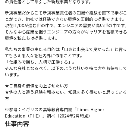
の責任者として牽引した新規事業となります。
新規事業だからこそ新規事業責任者の知識や経験を直下で学ぶこ
とができ、他社では経験できない環境を圧倒的に提供できます。

現在IT/DXが進む世の中で、エンジニアの需要が高い世の中です。

そんな中心産業を担うエンジニアの方々がキャリアを蓄積できる
環境を私たちは提供します。
私たちの事業の主たる目的は「自身と出会えて良かった」と言っ
てもらえる人々を社内外に作ることです。

「仕組みで勝ち、人柄で圧勝する」。

そんな会社となるべく、以下のような想いを持つ方をお待ちして
います。
★ご自身の価値を向上させたい方

★他の人と違う経験を積みたい、知識を多く得たいと思っている
方
※参考：イギリスの高等教育専門誌「Times Higher 
Education（THE）」調べ（2024年2月時点）
仕事内容