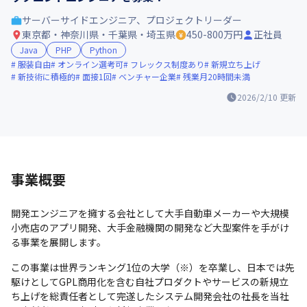
サーバーサイドエンジニア、プロジェクトリーダー
東京都・神奈川県・千葉県・埼玉県
450-800万円
正社員
Java
PHP
Python
服装自由
オンライン選考可
フレックス制度あり
新規立ち上げ
新技術に積極的
面接1回
ベンチャー企業
残業月20時間未満
2026/2/10
更新
事業概要
開発エンジニアを擁する会社として大手自動車メーカーや大規模
小売店のアプリ開発、大手金融機関の開発など大型案件を手がけ
る事業を展開します。
この事業は世界ランキング1位の大学（※）を卒業し、日本では先
駆けとしてGPL商用化を含む自社プロダクトやサービスの新規立
ち上げを総責任者として完遂したシステム開発会社の社長を当社