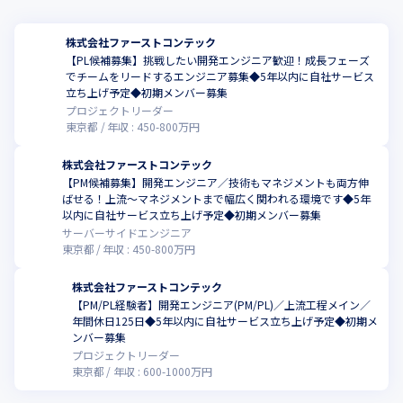
株式会社ファーストコンテック
【PL候補募集】挑戦したい開発エンジニア歓迎！成長フェーズ
でチームをリードするエンジニア募集◆5年以内に自社サービス
立ち上げ予定◆初期メンバー募集
プロジェクトリーダー
東京都
年収 :
450
-
800
万円
株式会社ファーストコンテック
【PM候補募集】開発エンジニア／技術もマネジメントも両方伸
ばせる！上流〜マネジメントまで幅広く関われる環境です◆5年
以内に自社サービス立ち上げ予定◆初期メンバー募集
サーバーサイドエンジニア
東京都
年収 :
450
-
800
万円
株式会社ファーストコンテック
【PM/PL経験者】開発エンジニア(PM/PL)／上流工程メイン／
年間休日125日◆5年以内に自社サービス立ち上げ予定◆初期メ
ンバー募集
プロジェクトリーダー
東京都
年収 :
600
-
1000
万円