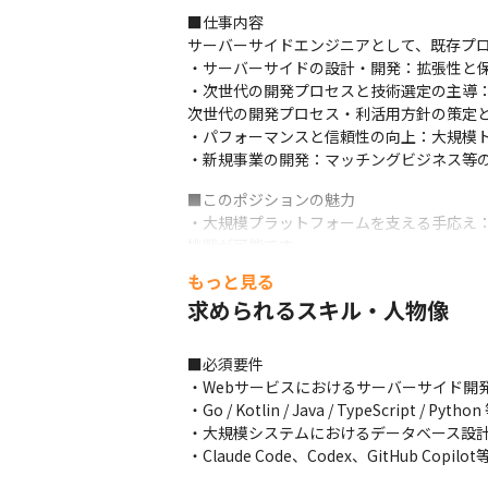
■仕事内容

サーバーサイドエンジニアとして、既存プロ
・サーバーサイドの設計・開発：拡張性と保
・次世代の開発プロセスと技術選定の主導：開発
次世代の開発プロセス・利活用方針の策定と
・パフォーマンスと信頼性の向上：大規模ト
・新規事業の開発：マッチングビジネス等の
■このポジションの魅力

・大規模プラットフォームを支える手応え
挑戦が可能です。

・新規事業（0→1）への参画：既存メディ
もっと見る
・最新開発パラダイムの追求：AIエージェ
求められるスキル・人物像
えます。

・高い技術的裁量：シニアエンジニアとし
■必須要件

・Webサービスにおけるサーバーサイド開
・Go / Kotlin / Java / TypeScr
・大規模システムにおけるデータベース設計
・Claude Code、Codex、GitHub 