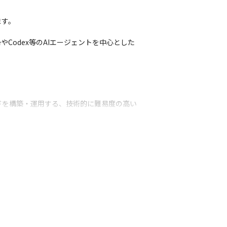
す。

やCodex等のAIエージェントを中心とした
ドを構築・運用する、技術的に難易度の高い
ゼロから経験できます。

、エンジニアリングの未来を形作る役割を担
成長に直結する貢献ができます。