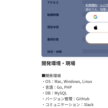
アクセス
利用規約
、
レバテ
認のうえ、同意
勤務時間
想定年収
雇用形態
休日・休暇
開発環境・現場
■開発環境

・OS：Mac, Windows, Linux

・言語：Go, PHP

・DB：MySQL

・バージョン管理：GitHub

・コミュニケーション：Slack
