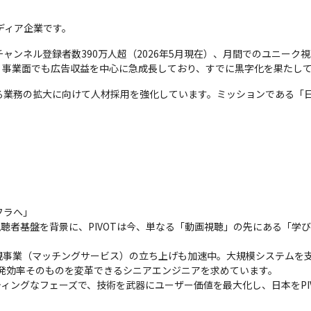
メディア企業です。
チャンネル登録者数390万人超（2026年5月現在）、月間でのユニーク視
。事業面でも広告収益を中心に急成長しており、すでに黒字化を果たし
る業務の拡大に向けて人材採用を強化しています。ミッションである「日
ラへ」

的な視聴者基盤を背景に、PIVOTは今、単なる「動画視聴」の先にある「
事業（マッチングサービス）の立ち上げも加速中。大規模システムを支える
開発効率そのものを変革できるシニアエンジニアを求めています。

イティングなフェーズで、技術を武器にユーザー価値を最大化し、日本をP