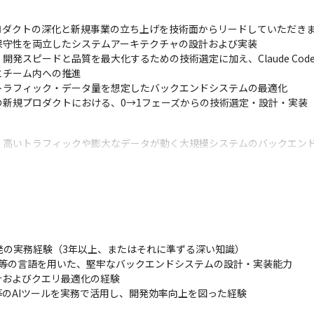
ダクトの深化と新規事業の立ち上げを技術面からリードしていただきま
守性を両立したシステムアーキテクチャの設計および実装

スピードと品質を最大化するための技術選定に加え、Claude Code
チーム内への推進

ラフィック・データ量を想定したバックエンドシステムの最適化

新規プロダクトにおける、0→1フェーズからの技術選定・設計・実装
：高いトラフィックや膨大なデータが動く大規模システムのバックエン
ア事業の強みを活かした、マッチングビジネス等の新規プロダクト開発を
ントをいかに開発フローに組み込み、生産性を極限まで高めるかという
て、技術選定やアーキテクチャの意思決定に深く関与し、プロダクトの
発の実務経験（3年以上、またはそれに準ずる深い知識）

ipt / Python 等の言語を用いた、堅牢なバックエンドシステムの設計・実装能力

およびクエリ最適化の経験

Copilot等のAIツールを実務で活用し、開発効率向上を図った経験