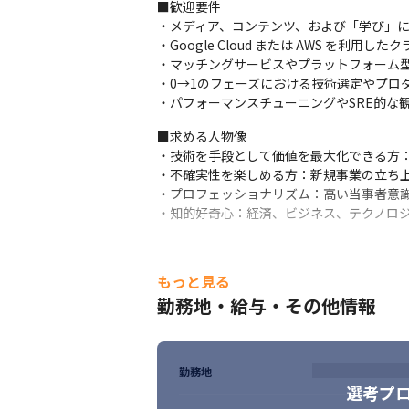
■歓迎要件

・メディア、コンテンツ、および「学び」に
・Google Cloud または AWS を利用
・マッチングサービスやプラットフォーム型
・0→1のフェーズにおける技術選定やプロダ
・パフォーマンスチューニングやSRE的な
■求める人物像

・技術を手段として価値を最大化できる方：
・不確実性を楽しめる方：新規事業の立ち上
・プロフェッショナリズム：高い当事者意識
・知的好奇心：経済、ビジネス、テクノロ
もっと見る
勤務地・給与・その他情報
勤務地
選考プ