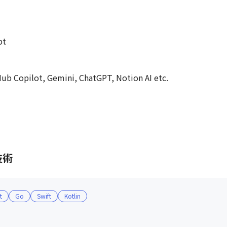
t

ub Copilot, Gemini, ChatGPT, Notion AI etc.
技術
t
Go
Swift
Kotlin