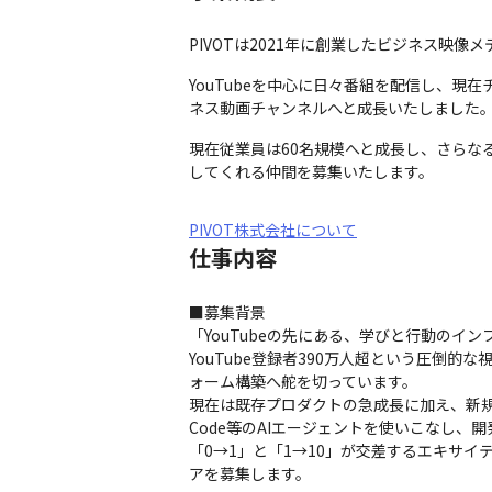
PIVOTは2021年に創業したビジネス映像
YouTubeを中心に日々番組を配信し、現在
ネス動画チャンネルへと成長いたしました
現在従業員は60名規模へと成長し、さらな
してくれる仲間を募集いたします。
PIVOT株式会社について
仕事内容
■募集背景

「YouTubeの先にある、学びと行動のインフ
YouTube登録者390万人超という圧倒
ォーム構築へ舵を切っています。

現在は既存プロダクトの急成長に加え、新規
Code等のAIエージェントを使いこなし、
「0→1」と「1→10」が交差するエキサ
アを募集します。