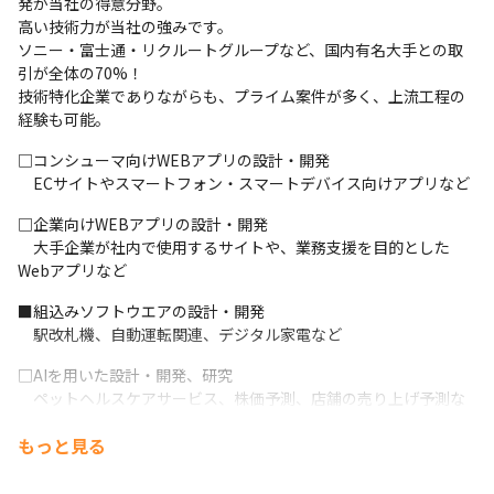
発が当社の得意分野。

高い技術力が当社の強みです。

ソニー・富士通・リクルートグループなど、国内有名大手との取
引が全体の70%！

技術特化企業でありながらも、プライム案件が多く、上流工程の
経験も可能。
□コンシューマ向けWEBアプリの設計・開発

　ECサイトやスマートフォン・スマートデバイス向けアプリなど
□企業向けWEBアプリの設計・開発

　大手企業が社内で使用するサイトや、業務支援を目的とした
Webアプリなど
■組込みソフトウエアの設計・開発

　駅改札機、自動運転関連、デジタル家電など
□AIを用いた設計・開発、研究

　ペットヘルスケアサービス、株価予測、店舗の売り上げ予測な
ど
もっと見る
※今回募集しているポジションは、「■」の事業にあたります。