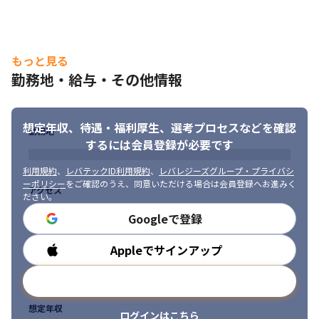
　　　・デジタルテレビのアプリケーション及びファームウエア
開発

　　　・オーディオ機器のファームウエア開発及びプロジェクト
管理業務

もっと見る
　　　・放送局向け機器のファームウエア開発

勤務地・給与・その他情報
　　　・業務用カメラ及びカムコーダのファームウエア開発

　　　・センサ用 LSI のハードウエア開発

　　▽オートモーティブユニット

　　　・自動運転/先進運転支援システムのソフトウエア開発

想定年収、待遇・福利厚生、
選考プロセスなどを確認
勤務地
　　　・自動走行システム向け技術要素（認知/判断/操作/通信）
するには会員登録が必要です
のファームウエア開発・評価

　　　・産業機器向けハードウエア開発

利用規約
、
レバテックID利用規約
、
レバレジーズグループ・プライバシ
　　▽エンベデッドユニット

ーポリシー
をご確認のうえ、同意いただける場合は会員登録へお進みく
アクセス
ださい。
　　　・公共通信システムのファームウエア開発

　　　・鉄道向けシステムのハードウエアおよびファームウエア
Googleで登録
開発

　　　・医療、産業用機器のハードウエアおよびファームウエア
Appleでサインアップ
勤務時間
開発

　　　・工作機械のファームウエア開発
メールアドレスで登録
想定年収
ログインはこちら