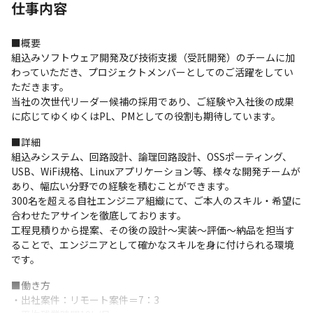
仕事内容
■概要

組込みソフトウェア開発及び技術支援（受託開発）のチームに加
わっていただき、プロジェクトメンバーとしてのご活躍をしてい
ただきます。

当社の次世代リーダー候補の採用であり、ご経験や入社後の成果
に応じてゆくゆくはPL、PMとしての役割も期待しています。
■詳細

組込みシステム、回路設計、論理回路設計、OSSポーティング、
USB、WiFi規格、Linuxアプリケーション等、様々な開発チームが
あり、幅広い分野での経験を積むことができます。

300名を超える自社エンジニア組織にて、ご本人のスキル・希望に
合わせたアサインを徹底しております。

工程見積りから提案、その後の設計～実装～評価～納品を担当す
ることで、エンジニアとして確かなスキルを身に付けられる環境
です。
■働き方

・出社案件：リモート案件＝7：3
