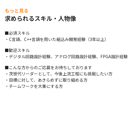
・平均残業時間10h/月

　PCログにより出勤時間が管理されているため、サービス残業は
もっと見る
できない環境。
求められるスキル・人物像
■配属先部署：エンベデッドシステム部

当社の組織は、部＞ユニット＞チーム という単位になっていま
■必須スキル

す。

・C言語、C++言語を用いた組込み開発経験（3年以上）
ユニットの中には多数のチームがあり、各チームには、5～15名程
度の社員が属しています。
■歓迎スキル

・デジタル回路設計経験、アナログ回路設計経験、FPGA設計経験
　▼エンベデッドシステム部

　　▽デジタルプロダクトユニット

■こんな方からのご応募をお待ちしております

　　　・デジタル一眼レフカメラ、ミラーレスカメラのファーム
・次世代リーダーとして、今後上流工程にも挑戦したい方

ウエア開発

・目標に対して、あきらめずに取り組める方

　　　・ネットワークカメラのアプリケーション及びファームウ
・チームワークを大事にする方
エア開発

　　　・防衛用システムのファームウエア及びアプリケーション
開発

　　　・画像処理システムのファームウエア開発及びハードウエ
ア開発

　　　・産業機器向けアプリケーション開発

　　▽エレクトロニクスユニット
