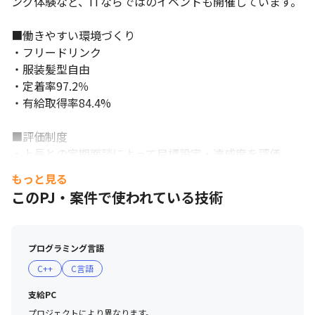
ング体験など、ITならではのイベントも開催しています。

■働きやすい環境づくり

・フリードリンク

・服装髪型自由

・定着率97.2％

・有給取得率84.4%

■評価制度

・上長との定期面談によって目標設定・達成度を評価。

　常に評価者が近くにいるため、正当な評価がされる環境
もっと見る
です。

このPJ・案件で使われている技術
・年功序列でなく、しっかりと個人のスキルや実績で評価
されます。

　だからといって弱肉強食の環境ではなく、個人のがんば
プログラミング言語
りや仕事への姿勢も評価項目です。
C++
C言語
支給PC
プロジェクトにより異なります。