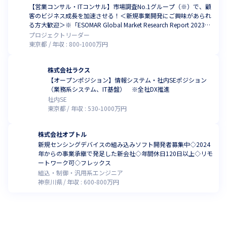
【営業コンサル・ITコンサル】市場調査No.1グループ（※）で、顧
客のビジネス成長を加速させる！＜新規事業開発にご興味があられ
る方大歓迎＞※「ESOMAR Global Market Research Report 2023」
ESOMAR's Global Top-50 Insights Companiesに基づく
プロジェクトリーダー
東京都
年収 :
800
-
1000
万円
株式会社ラクス
【オープンポジション】情報システム・社内SEポジション
（業務系システム、IT基盤） ※全社DX推進
社内SE
東京都
年収 :
530
-
1000
万円
株式会社オプトル
新規センシングデバイスの組み込みソフト開発者募集中◇2024
年からの事業承継で発足した新会社◇年間休日120日以上◇リモ
ートワーク可◇フレックス
組込・制御・汎用系エンジニア
神奈川県
年収 :
600
-
800
万円