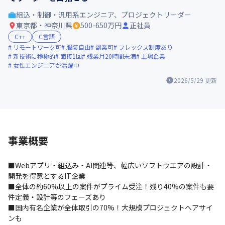
組込・制御・汎用系エンジニア、プロジェクトリーダー
東京都・神奈川県
500-650万円
正社員
C++
C言語
リモートワーク可
服装自由
副業可
フレックス制度あり
新技術に積極的
面接1回
残業月20時間未満
上場企業
女性エンジニアが活躍中
2026/5/29
更新
事業概要
■Webアプリ・組込み・AI関連等、幅広いソフトウエアの設計・
開発を得意とするIT企業

■全体の約60%以上の案件がプライム受注！残り40%の案件も要
件定義・設計等のフェーズあり

■国内有名企業が全体取引の70%！大規模プロジェクトへアサイ
ンも