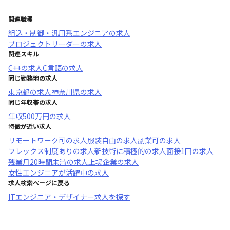
関連職種
組込・制御・汎用系エンジニア
の求人
プロジェクトリーダー
の求人
関連スキル
C++
の求人
C言語
の求人
同じ勤務地の求人
東京都
の求人
神奈川県
の求人
同じ年収帯の求人
年収
500万円
の求人
特徴が近い求人
リモートワーク可
の求人
服装自由
の求人
副業可
の求人
フレックス制度あり
の求人
新技術に積極的
の求人
面接1回
の求人
残業月20時間未満
の求人
上場企業
の求人
女性エンジニアが活躍中
の求人
求人検索ページに戻る
ITエンジニア・デザイナー求人を探す