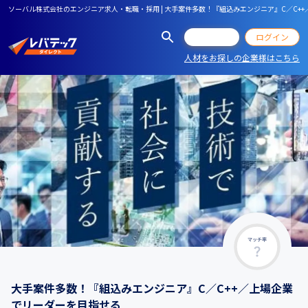
ソーバル株式会社のエンジニア求人・転職・採用 | 大手案件多数！『組込みエンジニア』C／C+
会員登録
ログイン
人材をお探しの企業様はこちら
マッチ率
大手案件多数！『組込みエンジニア』C／C++／上場企業
でリーダーを目指せる