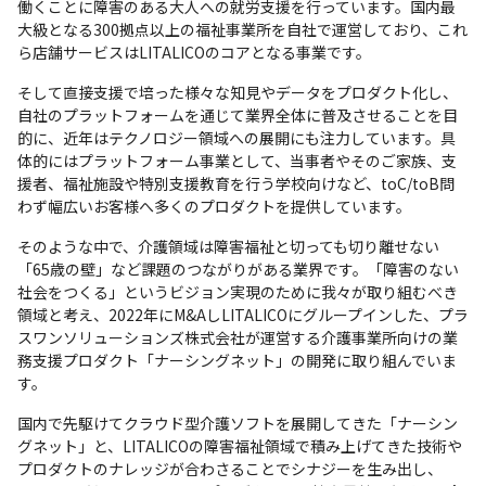
働くことに障害のある大人への就労支援を行っています。国内最
大級となる300拠点以上の福祉事業所を自社で運営しており、これ
ら店舗サービスはLITALICOのコアとなる事業です。
そして直接支援で培った様々な知見やデータをプロダクト化し、
自社のプラットフォームを通じて業界全体に普及させることを目
的に、近年はテクノロジー領域への展開にも注力しています。具
体的にはプラットフォーム事業として、当事者やそのご家族、支
援者、福祉施設や特別支援教育を行う学校向けなど、toC/toB問
わず幅広いお客様へ多くのプロダクトを提供しています。
そのような中で、介護領域は障害福祉と切っても切り離せない
「65歳の壁」など課題のつながりがある業界です。「障害のない
社会をつくる」というビジョン実現のために我々が取り組むべき
領域と考え、2022年にM&AしLITALICOにグループインした、プラ
スワンソリューションズ株式会社が運営する介護事業所向けの業
務支援プロダクト「ナーシングネット」の開発に取り組んでいま
す。
国内で先駆けてクラウド型介護ソフトを展開してきた「ナーシン
グネット」と、LITALICOの障害福祉領域で積み上げてきた技術や
プロダクトのナレッジが合わさることでシナジーを生み出し、