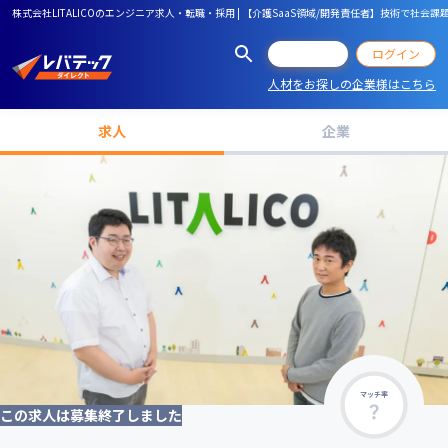
株式会社LITALICOのエンジニア求人・転職・採用 | 【介護SaaS領域/開発責任者】技術で社
会員登録
ログイン
人材をお探しの企業様はこちら
求人
企業
マッチ率
この求人は募集終了しました