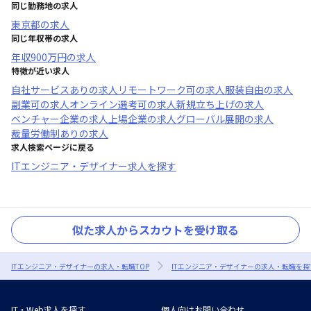
同じ勤務地の求人
東京都
の求人
同じ年収帯の求人
年収
900万円
の求人
特徴が近い求人
自社サービスあり
の求人
リモートワーク可
の求人
服装自由
の求人
副業可
の求人
オンライン選考可
の求人
新規立ち上げ
の求人
ベンチャー企業
の求人
上場企業
の求人
グローバル展開
の求人
裁量労働制あり
の求人
求人検索ページに戻る
ITエンジニア・デザイナー求人を探す
似た求人からスカウトを受け取る
ITエンジニア・デザイナーの求人・転職TOP
ITエンジニア・デザイナーの求人・転職を探
IT・Web求人を探す
個人向けお問い合わせ