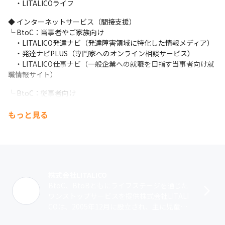
【世界にインパクトを与えるサービス】

　・LITALICOライフ
ターゲットとなる市場は、年々社会的なニーズが高まっており、国
◆ インターネットサービス（間接支援）

の障害福祉予算は年間4兆円が割かれるなど、今後も成長が期待さ
└ BtoC：当事者やご家族向け

れているマーケットです。世界的に見ても未開拓な部分が多い領
　・LITALICO発達ナビ（発達障害領域に特化した情報メディア）

域なので、世界に対して日本発信で0→1を生み出せるチャンスが
　・発達ナビPLUS（専門家へのオンライン相談サービス）

あります。
　・LITALICO仕事ナビ（一般企業への就職を目指す当事者向け就
＃働いている社員

職情報サイト）
■  社員の特徴

└ BtoC：従事者向け

・性別から年齢（20代~50代）まで幅広いメンバーが在籍

　・LITALICOキャリア（障害福祉/介護領域に特化した就職情報サ
・多様なバックグラウンド（SIer/ゲーム/金融/教育/行政等）を持
もっと見る
イト）
った社員の存在
└ BtoB：福祉事業所向け

■ 入社理由

　・ 全国の10万近い福祉事業所向けSaaS事業

・社員の想いの強さや良い人が多いといった所で、一緒に働きた
　　・業務負荷削減：業務支援プロダクト、集客支援、請求ソフ
いと感じた

ト

・店舗事業を軸に、世界でも見ても貴重な資産やデータがあるこ
　　・支援の質向上：支援者向けのe-learning、教材検索、個別
株式会社LITALICO
とから、技術的挑戦や可能性への面白みを感じた

最適な支援計画策定システム

BtoC、BtoBともにライフステージを通じた
・自身に子どもが産まれたことをきっかけに、福祉や教育領域に
　・LITALICO仕事ナビ（福祉施設の利用者向け求人掲載/人材紹
ワンストップサービスを提供株式会社LITALI
貢献したいという気持ちが強くなった

介）
COは、2005年12月に設立され、主に児童福
・今まではあまり知らない領域で遠くに感じていたが、改めて領
祉・障害福祉の分野で、当事者向け直接支援
域の課題や目指す世界観を聞いて、非常に意義が高くやりがいあ