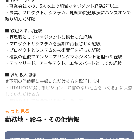
LITALICOに長く在籍しているエンジニア、直近1-2年で入社した
・事業会社での、5人以上の組織マネジメント経験2年以上

エンジニアなど多様なバックグラウンドのメンバーで構成されて
・事業、プロダクト、システム、組織の問題解決にハンズオンで
います（2024年5月時点）。初めはプロセスやコミュニケーショ
取り組んだ経験
ンのあり方も異なり、上手く進められない部分もありましたが、
時間を共にし、改善を繰り返すことで少しずつ良いチームにな
■ 歓迎スキル/経験

り、生産性も上がってきました。しかし、まだまだ組織の生産性
・管理職としてマネジメントに携わった経験

や個々人の成長、所属する全員が自信を持って誇れるチームに向
・プロダクトとシステムを長期で成長させた経験

けた改善点は多くあります。そういった技術的、組織的成長に向
・プロダクトとシステムの技術責任を担った経験

けて、一体感あるチームづくりやプロセスづくりも大変重要なフ
・複数の組織でエンジニアリングマネジメントを担った経験

ェーズです。
・テックリード、アーキテクト、エキスパートとしての経験
4.M&AのPMIフェーズ

■ 求める人物像

上記の総括にはなりますが、2022年にM&Aを行ってグループイン
＃下記の価値観に共感いただける方を歓迎します

したプロダクトと開発チームをLITALICOの一員として共に成長さ
・LITALICOが掲げるビジョン「障害のない社会をつくる」に共感
せていきます。2年間かけて少しずつチームの一体感、プロダクト
していただける方

の進化は行ってきましたが、今後5-10年先を見据えると、システ
・技術を用いて社会課題を解決したい方

ム、プロダクト、組織それぞれの側面でまだまだ多くの課題を解
・一緒に働く仲間やチーム、組織に対してリスペクトを持って接
もっと見る
決しなければなりません。文化的な合致やビジョンに共感する多
することができる方

勤務地・給与・その他情報
様なメンバーを率いて、より強い状態に向けた改善、成長を推進
・システムのあるべき姿を本質的に考えた上で、現実を鑑みて柔
していく必要があります。
軟に手堅く実行できる方