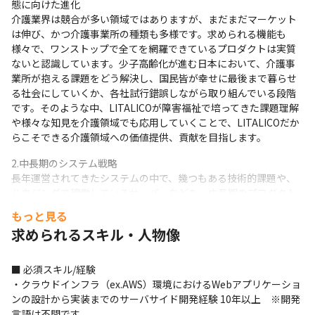
態に向けた進化

介護業界は競合が多い領域ではありますが、まだまだマーケット
は伸び、かつ介護事業所の種類も多様です。求められる機能も
様々で、ワンストップで全てを網羅できているプロダクトは実質
ないと認識しています。少子高齢化が進む日本において、介護事
業所が抱える課題をどう解決し、国民皆が幸せに最後まで暮らせ
る社会にしていくか、各社試行錯誤しながら取り組んでいる段階
です。そのような中、LITALICOが障害福祉で培ってきた課題理解
や様々な知見を介護領域でも応用していくことで、LITALICOだか
らこそできる介護領域への価値提供、貢献を目指します。
2.中長期のシステム戦略

長年運営されてきたシステムの中で、幾つもある技術的課題や、
ハウジングで稼働しているサーバーなどを、中長期のプロダクト
成長に向けてどういった形があるべきで、そこに対してどういっ
もっと見る
た改善をしていくか、事業成長に必要な機能開発を意識しながら
求められるスキル・人物像
戦略的に取り組むかはこの1-2年の重要かつエキサイティングな課
題です。そういった戦略策定と推進も行っていく必要がありま
す。
■ 必須スキル/経験

・クラウドインフラ（ex.AWS）環境におけるWebアプリケーショ
3.組織戦略の策定と全体的な専門性向上

ンの設計から実装までのサーバサイド開発経験 10年以上　※開発
本チームはM&Aする時にジョインした6名のエンジニアと、
言語は不問です
