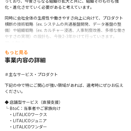
っており、今後さらなる組織の拡大と共に、組織そのものも強
化・進化させていく必要があると考えています。
同時に会社全体の生産性や働きやすさ向上に向けて、プロダクト
横断の技術戦略（ex. システムの共通基盤開発、データ基盤の整
備）や組織戦略（ex. カルチャー浸透、人事制度改善、多様な働き
やすさの実現）の設計も、今後2-3年かけて行っていきます。
働く魅力
もっと見る
【働きやすい環境（2024年5月時点）】

事業内容の詳細
育児・介護などライフステージの変化にあわせて、週休3日や時短
勤務などフレキシブルな働き方の選択が可能です。育休取得者数
は累計360人、男性管理職の育休取得者も年々増えています。平均
＃主なサービス・プロダクト
残業時間は1日あたり44分で、仕事とプライベートを両立させやす
下記の中で特にご関心が強い領域があれば、選考時にぜひお伝え
い環境が整っています。
ください。
また、裁量労働制やフルリモートワークのように、個人のライフ
◆ 店舗型サービス（直接支援）

ワークに合わせた働き方が選べるように、場所と時間の自由度が
└ BtoC：当事者やご家族向け

取れる制度を整備しています。強制出社のルールはなく、チーム
　・LITALICOワークス

ワークやPJ推進上、合理的な範囲での出社の判断が行えれば自由
　・LITALICOジュニア

に出社頻度は決められるスタイルです。
　・LITALICOワンダー
