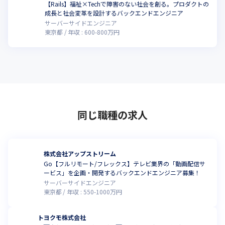
アップを進め、より広い範囲のプロダクトや開発組織、事業拡大
【Rails】福祉×Techで障害のない社会を創る。プロダクトの
する中での責任者を担って頂きたい期待もございます。そうする
こ
成長と社会変革を設計するバックエンドエンジニア
ことで、本求人より1つ上の給与レンジを目指せる幅が用意されて
サーバーサイドエンジニア
います（開発MGRを統括する部門長：1500万〜2000万）
東京都
年収 :
600
-
800
万円
同じ職種の求人
株式会社アップストリーム
Go【フルリモート/フレックス】テレビ業界の「動画配信サ
ービス」を企画・開発するバックエンドエンジニア募集！
サーバーサイドエンジニア
東京都
年収 :
550
-
1000
万円
トヨクモ株式会社