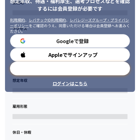
想定年収、待遇・福利厚生、
選考プロセスなどを確認
勤務地
するには会員登録が必要です
利用規約
、
レバテックID利用規約
、
レバレジーズグループ・プライバシ
ーポリシー
をご確認のうえ、同意いただける場合は会員登録へお進みく
アクセス
ださい。
Googleで登録
Appleでサインアップ
勤務時間
メールアドレスで登録
想定年収
ログインはこちら
雇用形態
休日・休暇