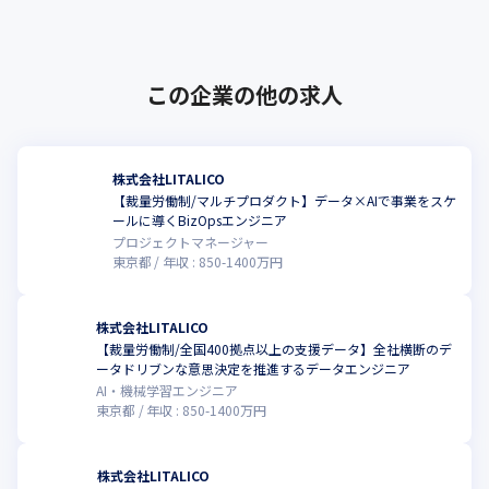
└ BtoB：学校向け

サービスから、当事者家･･･
る仕事だと共感した
　・LITALICO教育ソフト（小中学校の教員向け業務サポートシス
得られる経験
テム）
・業界の先駆者かつトッププレイヤーであり、競合が増えつつあ
└ 社内：自社で運営する店舗事業向け

この企業の他の求人
る

・障害福祉領域では国内最大級の約300店舗/支援者3000名/売上
・一人ひとりの人生を変える社会貢献性の高いプロダクト開発

200億と大規模な福祉事業所運営を支える（2024年5月時点）、業
・0→1, 1→10, 10→100といった様々なフェーズのプロダクトを数
務負荷を削減するシステムや支援の質向上/データ活用を目指した
年単位で経験可

プロダクト
株式会社LITALICO
・ユーザーとの対話を通じて法律や業界慣習を理解し、技術の力
【裁量労働制/マルチプロダクト】データ×AIで事業をスケ
で社会課題を解決する

◆ その他新規サービス

ールに導くBizOpsエンジニア
・スタートアップようなスピード感や権限の大きさ

・ビジョンである「障害のない社会をつくる」を目指して福祉事
プロジェクトマネージャー
・自らプロダクトやシステムのあるべき姿やビジョンを描き提
東京都
年収 :
850
-
1400
万円
業所、介護事業所、学校、企業、当事者やご家族、など様々な領
案・推進ができる

域に対して新たなプロダクト/事業を今後も継続的に立ち上げます

・各チームごとに権限移譲を進めているため新しい技術を導入し
・新規事業立ち上げに携わるチャンスが定期的にある環境です
株式会社LITALICO
やすい

【裁量労働制/全国400拠点以上の支援データ】全社横断のデ
・多様なバックグラウンド（SIer/ゲーム/教育/行政等）を持った
こ
ータドリブンな意思決定を推進するデータエンジニア
社員と働ける
AI・機械学習エンジニア
キャリアアップ
東京都
年収 :
850
-
1400
万円
・初めは特定のプロダクトの開発責任者として本ポジション、本
年収での応募ですが、障害福祉領域や開発組織や事業のキャッチ
株式会社LITALICO