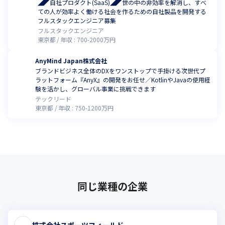
◢◤自社プロダクト(SaaS)◢◤世の中の非効率を解消し、すべ
ての人が効率よく働ける社会を作るための自社製品を開発する
フルスタックエンジニア募集
フルスタックエンジニア
東京都
年収 :
700
-
2000
万円
AnyMind Japan株式会社
ブランドビジネス全体のDXをワンストップで手掛ける次世代プ
ラットフォーム『AnyX』の開発をお任せ／KotlinやJavaの使用経
験を活かし、グローバル事業に挑戦できます
テックリード
東京都
年収 :
750
-
1200
万円
同じ業種の企業
株式会社スポーツフィールド