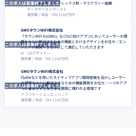
この求人は募集終了しました
こ
フルリモートOK・フレックス制・ホラクラシー組織
データサイエンティスト
東京都
年収 :
700
-
1100
万円
GMOタウンWiFi株式会社
『タウンWiFi byGMO』などtoC向けアプリにおいてユーザーの課
題をさらに解決するための機能におけるデザインをお任せ／エン
この求人は募集終了しました
こ
ジニアが開発できるUIとして適応していただきます
UI・UXデザイナー
東京都
年収 :
700
-
1100
万円
GMOタウンWiFi株式会社
Flutterなどを用いたネイティブアプリ開発経験を活かしユーザー
の課題をさらに解決できるための機能開発をお任せ／一つのアプ
この求人は募集終了しました
リに留まらずさまざまな開発に携われる環境です
アプリケーションエンジニア
東京都
年収 :
700
-
1100
万円