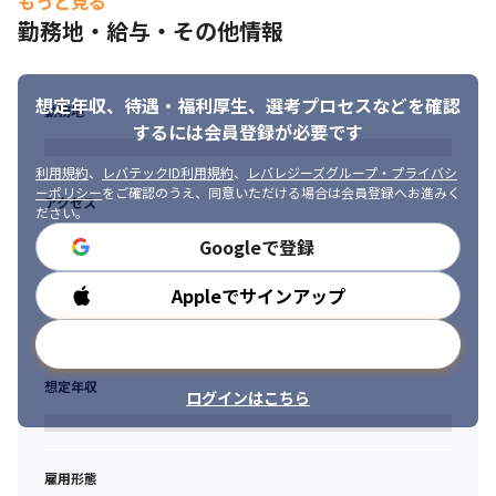
もっと見る
だからこそ、メンバーが自分の意思を持って働きやすく、お互い
勤務地・給与・その他情報
を尊重し合うことができるフラットな環境が最適だと考えてお
り、それを実現する「ホラクラシー」という、上下関係がない組
織運営手法を取り入れています。
想定年収、待遇・福利厚生、
選考プロセスなどを確認
勤務地
上下関係がないので、承認を取るという仕組みがありません。自
するには会員登録が必要です
分のロールの責務になっていることであれば、そのロールが自由
に決めることができます。もっとこうした方が良いプロダクトに
利用規約
、
レバテックID利用規約
、
レバレジーズグループ・プライバシ
なるのになー、開発効率上がるのになー、自分のパフォーマンス
ーポリシー
をご確認のうえ、同意いただける場合は会員登録へお進みく
アクセス
上がるのになーと思っていたことが、できてしまうので、もっと
ださい。
こうしたい！という課題を日々感じる人だと相性が良いです。
Googleで登録
自分で決められてしまうということは怖いことでもあります。自
Appleでサインアップ
勤務時間
分が考えた設計や自分が書いたコードに責任が生じるからです。
上司がいないので上司せいにすることができませんが、仲間がい
メールアドレスで登録
るのでチームで助け合っています。自分のアウトプットを高める
ために、同じチームの人への相談が多く行われてますし、コード
想定年収
レビューが盛んです。
ログインはこちら
自分で考えた後、人に相談できる人、相談しやすいように何をこ
のコードで伝えたいかが明確なわかりやすいコードを書ける人、
人からの相談に快く乗れる人、デザインやコードの意図を読み取
雇用形態