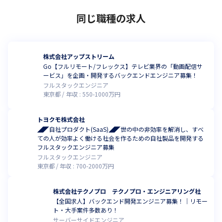
同じ職種の求人
株式会社アップストリーム
Go【フルリモート/フレックス】テレビ業界の「動画配信サ
ービス」を企画・開発するバックエンドエンジニア募集！
フルスタックエンジニア
東京都
年収 :
550
-
1000
万円
トヨクモ株式会社
◢◤自社プロダクト(SaaS)◢◤世の中の非効率を解消し、すべ
ての人が効率よく働ける社会を作るための自社製品を開発する
フルスタックエンジニア募集
フルスタックエンジニア
東京都
年収 :
700
-
2000
万円
株式会社テクノプロ テクノプロ・エンジニアリング社
【全国求人】バックエンド開発エンジニア募集！｜リモー
ト・大手案件多数あり！
サーバーサイドエンジニア