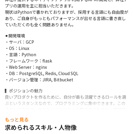
プリの運用を主に担当いただきます。

現状はPythonで書かれておりますが、採用する言語にも自由度が
あり、ご自身がもっともパフォーマンスが出せる言語に書き直し
ていただくのも全く問題ありません。
⚫︎開発環境

・サーバ：GCP

・OS：Linux

・言語：Python

・フレームワーク：flask

・Web Server：nginx

・DB：PostgreSQL, Redis, Cloud SQL

・バージョン管理：JIRA, Bitbucket
▍ポジションの魅力

良いプロダクトを作るために、自分が最も活躍できるロールを選
ぶというスタンスなので、プログラミングに集中できます。この
スタンスなので、やりたいことにもっと集中するために、開発効
率を上げるための施策や新機能の導入もしやすい組織です。
もっと見る
求められるスキル・人物像
やりたいことに集中するのを阻害するような、説明のための資料
作成、誰かをマネジメントすることなども一切ありません。
