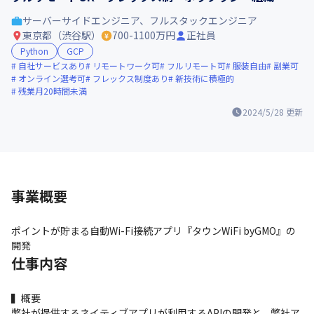
サーバーサイドエンジニア、フルスタックエンジニア
東京都（渋谷駅）
700-1100万円
正社員
Python
GCP
自社サービスあり
リモートワーク可
フルリモート可
服装自由
副業可
オンライン選考可
フレックス制度あり
新技術に積極的
残業月20時間未満
2024/5/28
更新
事業概要
ポイントが貯まる自動Wi-Fi接続アプリ『タウンWiFi byGMO』の
開発
仕事内容
▍概要

弊社が提供するネイティブアプリが利用するAPIの開発と、弊社ア