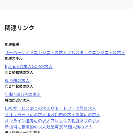
関連リンク
関連職種
サーバーサイドエンジニア
の求人
フルスタックエンジニア
の求人
関連スキル
Python
の求人
GCP
の求人
同じ勤務地の求人
東京都
の求人
同じ年収帯の求人
年収
700万円
の求人
特徴が近い求人
自社サービスあり
の求人
リモートワーク可
の求人
フルリモート可
の求人
服装自由
の求人
副業可
の求人
オンライン選考可
の求人
フレックス制度あり
の求人
新技術に積極的
の求人
残業月20時間未満
の求人
求人検索ページに戻る