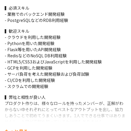
MTGも1日1時間のDailyハドルだけなのですが、逆に1日1時間は
▍必須スキル

顔を合わせて相談をする場を設けているため、そこで他の開発者
- 業務でのバックエンド開発経験

と「どうするべきか」を相談しながらより良い設計を議論した
- PostgreSQLなどのRDB利用経験
り、困っていることを相談しやすいちょうど良いコミュニケーシ
ョンが取れます。
▍歓迎スキル

- クラウドを利用した開発経験

また、売上目標を達成して会社が成長すれば、自分たちの給料が
- Pythonを用いた開発経験

上がる仕組みになっており、良いプロダクトを作ることが自分の
- Flask等を用いたAPI開発経験

メリットにも直接返ってきます。
- RedisなどのNoSQL DB利用経験

- HTML5/CSS3およびJavaScriptを利用した開発経験

▍キャリアアップ

- GCPを利用した開発経験

仕事をしていく中で、自分がやりたいと思えるロールを選ぶこと
- サーバ負荷を考えた開発経験および負荷試験

ができるので、開発だけをやりたい人はそれをできるし、他の領
- CI/CDを利用した開発経験

域に広げたい人はそれをやることができます。
- スクラムでの開発経験
▍弊社と相性が良い人

プロダクト作りは、様々なロールを持ったメンバーが、正解がわ
からない中それぞれにとってベストなアウトプットを出し、協力
しあうことで初めてうまくいきます。1人でできる仕事ではありま
せんし、上司が正解を知っているわけでもありません。