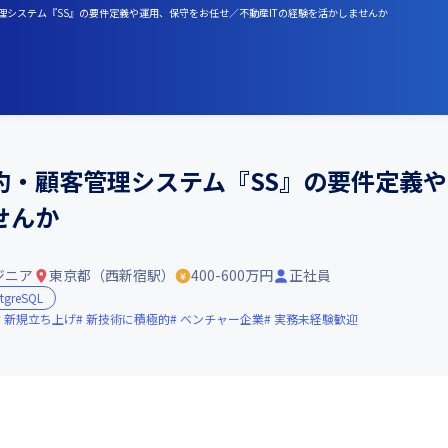
管理システム『SS』の要件定義や運用、保守をお任せ／不動産ITの経験を活かしませんか
約・顧客管理システム『SS』の要件定義
せんか
ジニア
東京都（西新宿駅）
400-600万円
正社員
tgreSQL
新規立ち上げ
新技術に積極的
ベンチャー企業
実務未経験歓迎