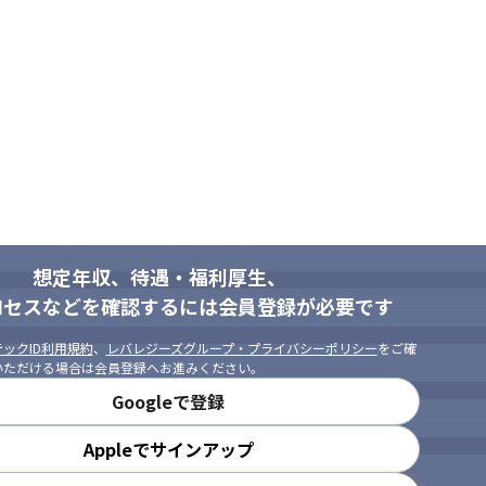
想定年収、待遇・福利厚生、
できる方 

ロセスなどを確認するには会員登録が必要です
張り行動を起こせる方

報収集をしている方

ックID利用規約
、
レバレジーズグループ・プライバシーポリシー
をご確
いただける場合は会員登録へお進みください。
力や柔軟性、先進性を発揮できる方
Googleで登録
Appleでサインアップ