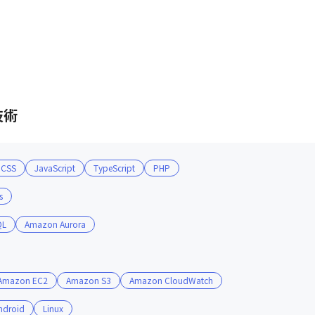
技術
CSS
JavaScript
TypeScript
PHP
s
QL
Amazon Aurora
Amazon EC2
Amazon S3
Amazon CloudWatch
ndroid
Linux