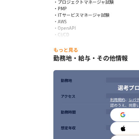
・プロジェクトマネージャ試験

・PMP

・ITサービスマネージャ試験

・AWS

・OpenAPI

・CI/CD

・UI/UX

・Figma等

もっと見る
・AI

勤務地・給与・その他情報
・Amazon Linux 2023

・Linux
■ 求める人物像 

勤務地
・ユーザーファーストのプロダクト開発を意識
選考プ
・エンジニアとして技術・情報にアンテナを
アクセス
・既存の技術にとらわれず、新しい技術の情
利用規約
、
レバテ
・特定の技術のエキスパートになりたい方

認のうえ、同意
・ビジネス環境やITトレンドに対する適応
勤務時間
想定年収