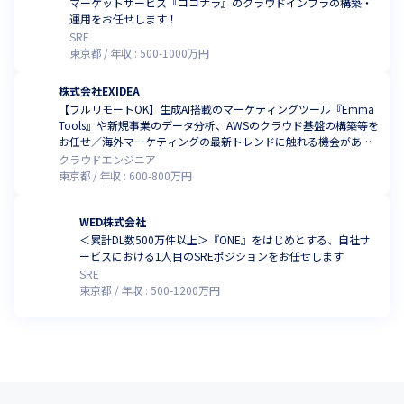
マーケットサービス『ココナラ』のクラウドインフラの構築・
運用をお任せします！
SRE
東京都
年収 :
500
-
1000
万円
株式会社EXIDEA
【フルリモートOK】生成AI搭載のマーケティングツール『Emma
Tools』や新規事業のデータ分析、AWSのクラウド基盤の構築等を
お任せ／海外マーケティングの最新トレンドに触れる機会があり
ます！
クラウドエンジニア
東京都
年収 :
600
-
800
万円
WED株式会社
＜累計DL数500万件以上＞『ONE』をはじめとする、自社サ
ービスにおける1人目のSREポジションをお任せします
SRE
東京都
年収 :
500
-
1200
万円