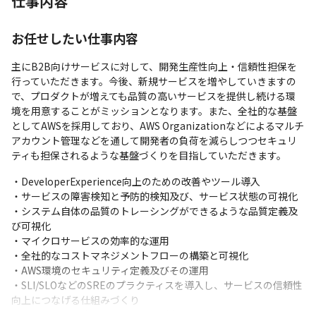
仕事内容
お任せしたい仕事内容
主にB2B向けサービスに対して、開発生産性向上・信頼性担保を
行っていただきます。今後、新規サービスを増やしていきますの
で、プロダクトが増えても品質の高いサービスを提供し続ける環
境を用意することがミッションとなります。また、全社的な基盤
としてAWSを採用しており、AWS Organizationなどによるマルチ
アカウント管理などを通して開発者の負荷を減らしつつセキュリ
ティも担保されるような基盤づくりを目指していただきます。
・DeveloperExperience向上のための改善やツール導入

・サービスの障害検知と予防的検知及び、サービス状態の可視化

・システム自体の品質のトレーシングができるような品質定義及
び可視化

・マイクロサービスの効率的な運用

・全社的なコストマネジメントフローの構築と可視化

・AWS環境のセキュリティ定義及びその運用

・SLI/SLOなどのSREのプラクティスを導入し、サービスの信頼性
向上につなげる仕組みづくり

・Terraformを中心としたIaC化の推進及び効率化
