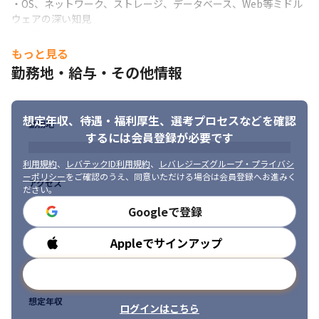
・OS、ネットワーク、ストレージ、データベース、Web等ミドル
ウェアの深い知見

・各種クラウド技術の内部アーキテクチャの知見

・セキュリティ関連の知見

もっと見る
・ソフトウェア開発経験

勤務地・給与・その他情報
・データ基盤の構築・運用経験
想定年収、待遇・福利厚生、
選考プロセスなどを確認
勤務地
するには会員登録が必要です
利用規約
、
レバテックID利用規約
、
レバレジーズグループ・プライバシ
ーポリシー
をご確認のうえ、同意いただける場合は会員登録へお進みく
アクセス
ださい。
Googleで登録
Appleでサインアップ
勤務時間
メールアドレスで登録
想定年収
ログインはこちら