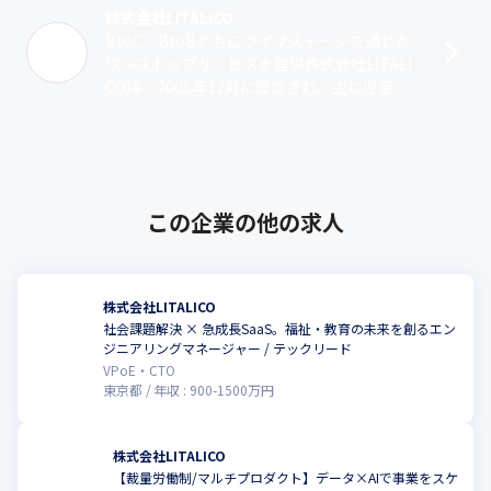
株式会社LITALICO
BtoC、BtoBともにライフステージを通じた
ワンストップサービスを提供株式会社LITALI
COは、2005年12月に設立され、主に児童福
祉・障害福祉の分野で、当事者向け直接支援
サービスから、当事者家･･･
この企業の他の求人
株式会社LITALICO
社会課題解決 × 急成長SaaS。福祉・教育の未来を創るエン
ジニアリングマネージャー / テックリード
VPoE・CTO
東京都
年収 :
900
-
1500
万円
株式会社LITALICO
【裁量労働制/マルチプロダクト】データ×AIで事業をスケ