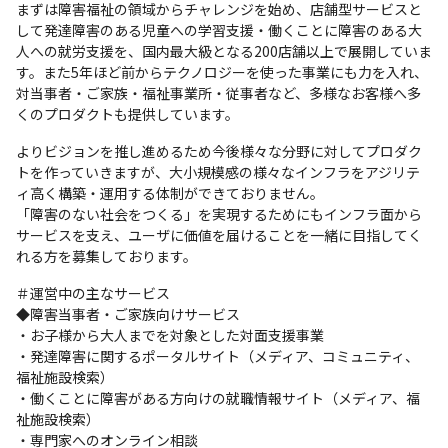
まずは障害福祉の領域からチャレンジを始め、店舗型サービスと
して発達障害のある児童への学習支援・働くことに障害のある大
人への就労支援を、国内最大級となる200店舗以上で展開していま
す。また5年ほど前からテクノロジーを使った事業にも力を入れ、
対当事者・ご家族・福祉事業所・従事者など、多様なお客様へ多
くのプロダクトも提供しています。
よりビジョンを推し進めるため今後様々な分野に対してプロダク
トを作っていきますが、大小規模感の様々なインフラをアジリテ
ィ高く構築・運用する体制ができておりません。

「障害のない社会をつくる」を実現するためにもインフラ面から
サービスを支え、ユーザに価値を届けることを一緒に目指してく
れる方を募集しております。
＃運営中の主なサービス

◆障害当事者・ご家族向けサービス

・お子様から大人までを対象とした対面支援事業

・発達障害に関するポータルサイト（メディア、コミュニティ、
福祉施設検索）

・働くことに障害がある方向けの就職情報サイト（メディア、福
祉施設検索）

・専門家へのオンライン相談