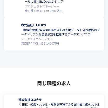
ールに導くBizOpsエンジニア
プロジェクトマネージャー
東京都
年収 :
850
-
1400
万円
株式会社LITALICO
【裁量労働制/全国400拠点以上の支援データ】全社横断のデ
こ
ータドリブンな意思決定を推進するデータエンジニア
データサイエンティスト
東京都
年収 :
850
-
1400
万円
同じ職種の求人
株式会社ココナラ
＜SRE＞ 知識・スキル・経験を売買できる国内最大級のスキル