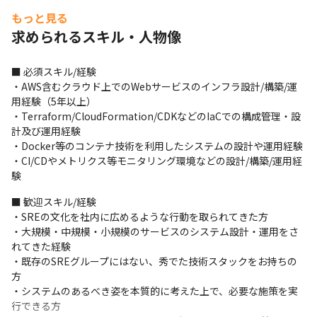
・OS/各種ミドルウェアの設定、パフォーマンスチューニング
もっと見る
求められるスキル・人物像
■ 必須スキル/経験

・AWS含むクラウド上でのWebサービスのインフラ設計/構築/運
用経験（5年以上）

・Terraform/CloudFormation/CDKなどのIaCでの構成管理・設
計及び運用経験

・Docker等のコンテナ技術を利用したシステムの設計や運用経験

・CI/CDやメトリクス等モニタリング環境などの設計/構築/運用経
験
■ 歓迎スキル/経験

・SREの文化を社内に広めるような行動を取られてきた方

・大規模・中規模・小規模のサービスのシステム設計・運用をさ
れてきた経験

・既存のSREグループにはない、秀でた技術スタックをお持ちの
方

・システムのあるべき姿を本質的に考えた上で、必要な施策を実
行できる方
