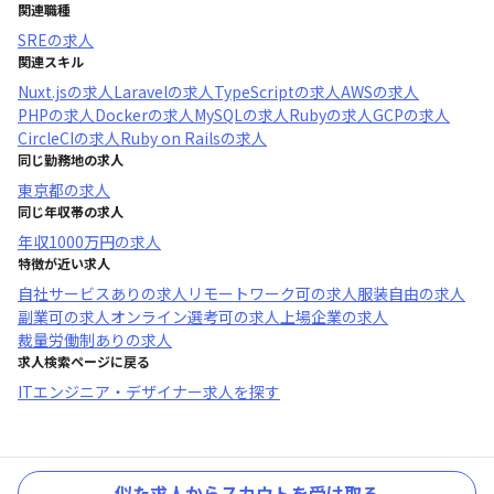
関連職種
SRE
の求人
関連スキル
Nuxt.js
の求人
Laravel
の求人
TypeScript
の求人
AWS
の求人
PHP
の求人
Docker
の求人
MySQL
の求人
Ruby
の求人
GCP
の求人
CircleCI
の求人
Ruby on Rails
の求人
同じ勤務地の求人
東京都
の求人
同じ年収帯の求人
年収
1000万円
の求人
特徴が近い求人
自社サービスあり
の求人
リモートワーク可
の求人
服装自由
の求人
副業可
の求人
オンライン選考可
の求人
上場企業
の求人
裁量労働制あり
の求人
求人検索ページに戻る
ITエンジニア・デザイナー求人を探す
似た求人からスカウトを受け取る