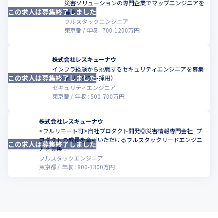
災害ソリューションの専門企業でマップエンジニアを
この求人は募集終了しました
こ
募集
フルスタックエンジニア
東京都
年収 :
700
-
1200
万円
株式会社レスキューナウ
インフラ経験から挑戦するセキュリティエンジニアを募集
この求人は募集終了しました
こ
（キャリアシフト採用）
セキュリティエンジニア
東京都
年収 :
500
-
700
万円
株式会社レスキューナウ
<フルリモート可>自社プロダクト開発◎災害情報専門会社_プ
ロダクトの成長を牽引いただけるフルスタックリードエンジニ
この求人は募集終了しました
こ
アを募集！
フルスタックエンジニア
東京都
年収 :
800
-
1300
万円