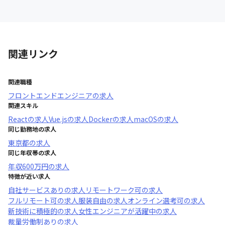
関連リンク
関連職種
フロントエンドエンジニア
の求人
関連スキル
React
の求人
Vue.js
の求人
Docker
の求人
macOS
の求人
同じ勤務地の求人
東京都
の求人
同じ年収帯の求人
年収
600万円
の求人
特徴が近い求人
自社サービスあり
の求人
リモートワーク可
の求人
フルリモート可
の求人
服装自由
の求人
オンライン選考可
の求人
新技術に積極的
の求人
女性エンジニアが活躍中
の求人
裁量労働制あり
の求人