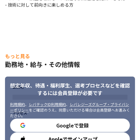
- 技術に対して前向きに楽しめる方
もっと見る
勤務地・給与・その他情報
想定年収、待遇・福利厚生、
選考プロセスなどを確認
勤務地
するには会員登録が必要です
利用規約
、
レバテックID利用規約
、
レバレジーズグループ・プライバシ
ーポリシー
をご確認のうえ、同意いただける場合は会員登録へお進みく
アクセス
ださい。
Googleで登録
Appleでサインアップ
勤務時間