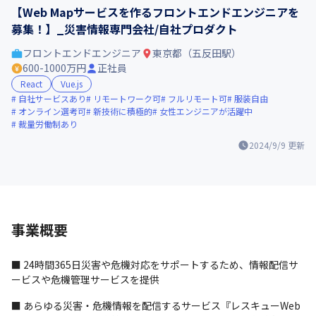
【Web Mapサービスを作るフロントエンドエンジニアを
募集！】_災害情報専門会社/自社プロダクト
フロントエンドエンジニア
東京都（五反田駅）
600-1000万円
正社員
React
Vue.js
自社サービスあり
リモートワーク可
フルリモート可
服装自由
オンライン選考可
新技術に積極的
女性エンジニアが活躍中
裁量労働制あり
2024/9/9
更新
事業概要
■ 24時間365日災害や危機対応をサポートするため、情報配信サ
ービスや危機管理サービスを提供
■ あらゆる災害・危機情報を配信するサービス『レスキューWeb 