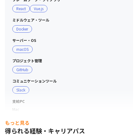
・半期ごとの目標設定と振り返りによる評価をおこなって
React
Vue.js
います

・期の途中で目標設定と実態にズレが発生した場合は、定
ミドルウェア・ツール
期的な面談等を通じて目標設定の修正を行っています
Docker
サーバー・OS
macOS
プロジェクト管理
GitHub
コミュニケーションツール
Slack
支給PC
Mac
もっと見る
得られる経験・キャリアパス