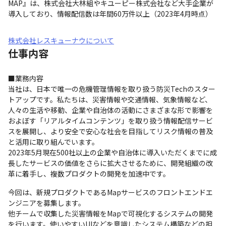
MAP』は、株式会社大林組やキユーピー株式会社など大手企業が
導入しており、情報配信数は年間60万件以上（2023年4月時点）
株式会社レスキューナウについて
仕事内容
■業務内容

当社は、日本で唯一の危機管理情報を取り扱う防災Techのスター
トアップです。私たちは、災害情報や交通情報、気象情報など、
人々の生活や移動、企業や自治体の活動にさまざまな形で影響を
およぼす「リアルタイムコンテンツ」を取り扱う情報配信サービ
スを展開し、より安全で安心な社会を目指してリスク情報の普及
と活用に取り組んでいます。

2023年5月現在500社以上の企業や自治体に導入いただくまでに成
長したサービスの価値をさらに拡大させるために、開発組織の改
革に着手し、複数プロダクトの開発を加速中です。
今回は、新規プロダクトであるMapサービスのフロントエンドエ
ンジニアを募集します。

他チームで収集した災害情報をMapで可視化するシステムの開発
を行います。使いやすいUIなどを意識したシステム構築などの担