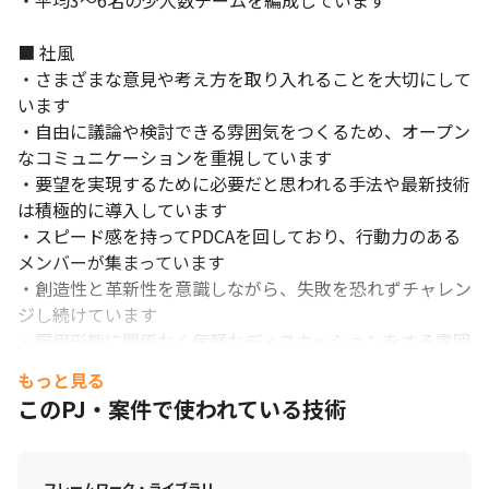
・平均3～6名の少人数チームを編成しています

■ 社風

・さまざまな意見や考え方を取り入れることを大切にして
います

・自由に議論や検討できる雰囲気をつくるため、オープン
なコミュニケーションを重視しています

・要望を実現するために必要だと思われる手法や最新技術
は積極的に導入しています

・スピード感を持ってPDCAを回しており、行動力のある
メンバーが集まっています

・創造性と革新性を意識しながら、失敗を恐れずチャレン
ジし続けています

・雇用形態に関係なく気軽なディスカッションをする雰囲
気があります

もっと見る
・自分の強みを他者に教え、弱い箇所を教えてもらうよう
このPJ・案件で使われている技術
に、互いに教え合う文化があります

＜評価制度＞

フレームワーク・ライブラリ