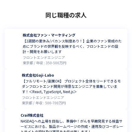
同じ職種の求人
株式会社ファン・マーケティング
【2週間の夏休み/バカンス制度あり！】企業のファン育成のた
めにブランドの世界観を反映するべく、フロントエンドの設
計・開発をお願いします
フロントエンドエンジニア
東京都
年収 :
350
-
500
万円
株式会社Gaji-Labo
【フルリモート/副業OK】 プロジェクト全体をリードできるモ
ダンフロントエンド開発が得意なエンジニアを募集していま
す！＜React, TypeScript, Next.js＞
フロントエンドエンジニア
東京都
年収 :
500
-
700
万円
Craif株式会社
NASDAQへの上場を目指し、準備中！がんを早期発見する検査サ
ービスにおける、製品ホームページの作成・運用及びコーポレー
トサイトの設計及び実装をお任せ致します！