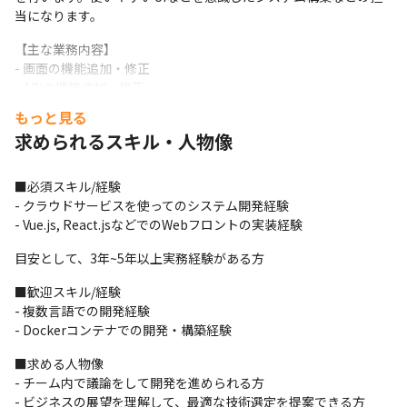
当になります。
【主な業務内容】

- 画面の機能追加・修正

- APIの機能追加・修正
もっと見る
■仕事の魅⼒

求められるスキル・人物像
- 始まったばかりのサービスなので、初期の頃から実装に関われる
魅力があります

- web地図やデータの可視化が好きな方や興味がある方には仕事を
■必須スキル/経験

楽しめるかもしれません
- クラウドサービスを使ってのシステム開発経験

- Vue.js, React.jsなどでのWebフロントの実装経験
■開発⾔語、社内開発ツール等

【OS】macOS

目安として、3年~5年以上実務経験がある方
【利用技術】GCP, Go, Vue.js, TypeScript

【コミュニケーションツール】Slack

■歓迎スキル/経験

【バージョン管理】GitHub
- 複数言語での開発経験

- Dockerコンテナでの開発・構築経験
■求める人物像

- チーム内で議論をして開発を進められる方

- ビジネスの展望を理解して、最適な技術選定を提案できる方
