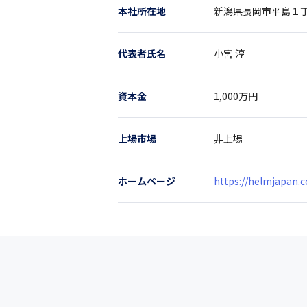
本社所在地
新潟県
長岡市平島１
代表者氏名
小宮 淳
資本金
1,000万円
上場市場
非上場
ホームページ
https://helmjapan.co