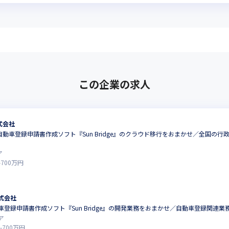
この企業の求人
式会社
動車登録申請書作成ソフト『Sun Bridge』のクラウド移行をおまかせ／全国の
ア
-
700
万円
式会社
登録申請書作成ソフト『Sun Bridge』の開発業務をおまかせ／自動車登録関連業
ア
-
700
万円