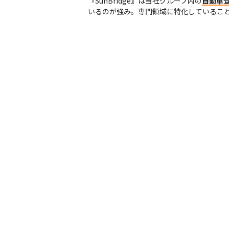
『SunBridge』は当社グループ内の
自動車
いるのが強み。専門領域に特化しているこ