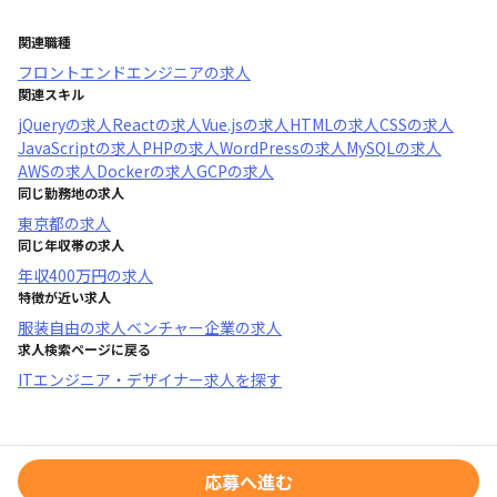
関連職種
フロントエンドエンジニア
の求人
関連スキル
jQuery
の求人
React
の求人
Vue.js
の求人
HTML
の求人
CSS
の求人
JavaScript
の求人
PHP
の求人
WordPress
の求人
MySQL
の求人
AWS
の求人
Docker
の求人
GCP
の求人
同じ勤務地の求人
東京都
の求人
同じ年収帯の求人
年収
400万円
の求人
特徴が近い求人
服装自由
の求人
ベンチャー企業
の求人
求人検索ページに戻る
ITエンジニア・デザイナー求人を探す
応募へ進む