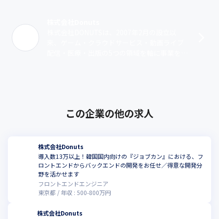
株式会社Donuts
株式会社DONUTSは、2007年2月の設立以
来、ゲーム・クラウドサービス・動画ライブ
配信・医療・出版の5つの領域を軸に事業を展
開しています。ゲーム事業では『D4DJ Groov
y Mix』『ブラック･･･
この企業の他の求人
株式会社Donuts
導入数13万以上！韓国国内向けの『ジョブカン』における、フ
ロントエンドからバックエンドの開発をお任せ／得意な開発分
こ
野を活かせます
フロントエンドエンジニア
東京都
年収 :
500
-
800
万円
株式会社Donuts