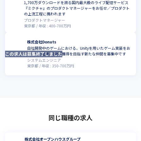
1,700万ダウンロードを誇る国内最大級のライブ配信サービス
『ミクチャ』のプロダクトマネージャーをお任せ／プロダクト
こ
の上流工程に携われます
プロダクトマネージャー
東京都
年収 :
400
-
700
万円
株式会社Donuts
自社開発中のゲームにおける、Unityを用いたゲーム実装をお
この求人は募集終了しました
こ
まかせ／ともにNo.1獲得を目指す新たな仲間を募集中です
システムエンジニア
東京都
年収 :
350
-
700
万円
同じ職種の求人
株式会社オープンハウスグループ