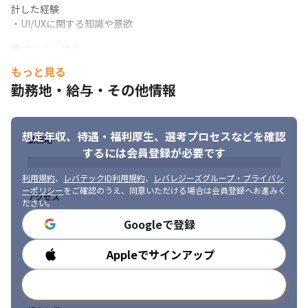
計した経験 

・UI/UXに関する知識や意欲
■ 求める人物像

・WordPressやマークアップが好きな方 

もっと見る
・WordPressの経験は少なくても、これからスキルアップしてい
勤務地・給与・その他情報
きたい方

・フロントエンド技術が好きで自己学習ができる方 

・リリースして終わりでなく、ユーザーの反応まで見てUI/UXを改
想定年収、待遇・福利厚生、
選考プロセスなどを確認
善したい方 

勤務地
・「新しいことに挑戦したい」という情熱のある方 

するには会員登録が必要です
・自分の役割、立場を超えて、前向きに課題に向き合える方
利用規約
、
レバテックID利用規約
、
レバレジーズグループ・プライバシ
ーポリシー
をご確認のうえ、同意いただける場合は会員登録へお進みく
アクセス
ださい。
Googleで登録
Appleでサインアップ
勤務時間
メールアドレスで登録