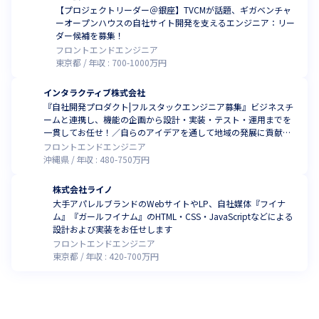
【プロジェクトリーダー＠銀座】TVCMが話題、ギガベンチャ
ーオープンハウスの自社サイト開発を支えるエンジニア：リー
ダー候補を募集！
フロントエンドエンジニア
東京都
年収 :
700
-
1000
万円
インタラクティブ株式会社
『自社開発プロダクト|フルスタックエンジニア募集』ビジネスチ
ームと連携し、機能の企画から設計・実装・テスト・運用までを
一貫してお任せ！／自らのアイデアを通して地域の発展に貢献し
ませんか？(フルリモート可)
フロントエンドエンジニア
沖縄県
年収 :
480
-
750
万円
株式会社ライノ
大手アパレルブランドのWebサイトやLP、自社媒体『フイナ
ム』『ガールフイナム』のHTML・CSS・JavaScriptなどによる
設計および実装をお任せします
フロントエンドエンジニア
東京都
年収 :
420
-
700
万円