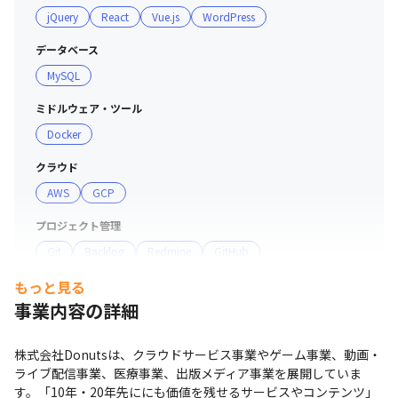
jQuery
React
Vue.js
WordPress
データベース
MySQL
ミドルウェア・ツール
Docker
クラウド
AWS
GCP
プロジェクト管理
Git
Backlog
Redmine
GitHub
もっと見る
コミュニケーションツール
事業内容の詳細
Slack
株式会社Donutsは、クラウドサービス事業やゲーム事業、動画・
ライブ配信事業、医療事業、出版メディア事業を展開していま
す。「10年・20年先ににも価値を残せるサービスやコンテンツ」