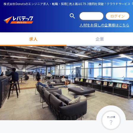
株式会社Donutsのエンジニア求人・転職・採用 | 売上高は179.3億円を突破！クラウドサービス
会員登録
ログイン
人材をお探しの企業様はこちら
求人
企業
マッチ率