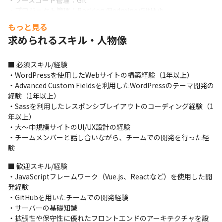
・ソースコード管理：Git

・プロジェクト管理：Backlog/Redmine/GitHub

・その他ツール：Local by Flywheel、Docker、Slack 

もっと見る
・PC：MacBook Pro（Windowsも選択可能です） 

求められるスキル・人物像
・外部ディスプレイ：23インチ前後のサイズを支給します
■ この仕事の面白み、魅力

■ 必須スキル/経験

・当社はWebサービス開発のフルスタックなエンジニアが多く、
・WordPressを使用したWebサイトの構築経験（1年以上）

プロジェクトによってはエンジニアと連携しながら開発を進めら
・Advanced Custom Fieldsを利用したWordPressのテーマ開発の
れます 

経験（1年以上）

・HTML/CSSコーディングやWordPress開発が好きで、サーバー/
・Sassを利用したレスポンシブレイアウトのコーディング経験（1
インフラ側も興味がある方には最適な環境です
年以上） 

・大～中規模サイトのUI/UX設計の経験

・チームメンバーと話し合いながら、チームでの開発を行った経
験
■ 歓迎スキル/経験

・JavaScriptフレームワーク（Vue.js、Reactなど）を使用した開
発経験 

・GitHubを用いたチームでの開発経験 

・サーバーの基礎知識 

・拡張性や保守性に優れたフロントエンドのアーキテクチャを設