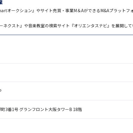
業
artオークション』やサイト売買・事業M＆AができるM&Aプラットフォ
ーネクスト』や音楽教室の検索サイト『オリエンタスナビ』を展開して
P
町3番1号
グランフロント大阪タワーB 18階