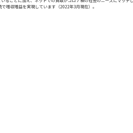
ていることに加え、ネットでの買取がコロナ禍の社会のニーズにマッチ
続で増収増益を実現しています（2022年3月現在）。