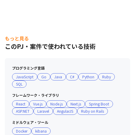
もっと見る
このPJ・案件で使われている技術
プログラミング言語
JavaScript
Go
Java
C#
Python
Ruby
SQL
フレームワーク・ライブラリ
React
Vue.js
Node.js
Next.js
Spring Boot
ASP.NET
Laravel
AngularJS
Ruby on Rails
ミドルウェア・ツール
Docker
kibana