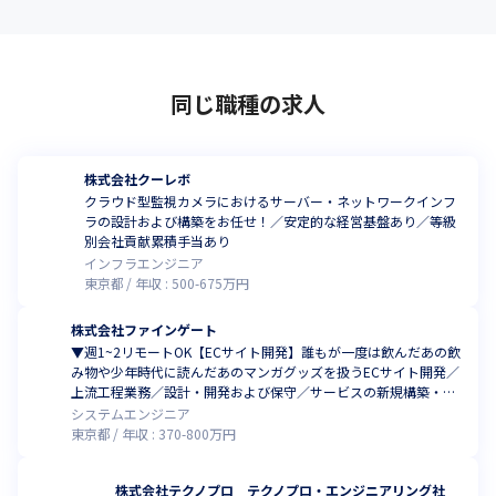
同じ職種の求人
株式会社クーレボ
クラウド型監視カメラにおけるサーバー・ネットワークインフ
ラの設計および構築をお任せ！／安定的な経営基盤あり／等級
別会社貢献累積手当あり
インフラエンジニア
東京都
年収 :
500
-
675
万円
株式会社ファインゲート
▼週1~2リモートOK【ECサイト開発】誰もが一度は飲んだあの飲
み物や少年時代に読んだあのマンガグッズを扱うECサイト開発／
上流工程業務／設計・開発および保守／サービスの新規構築・リ
ニューアル
システムエンジニア
東京都
年収 :
370
-
800
万円
株式会社テクノプロ テクノプロ・エンジニアリング社