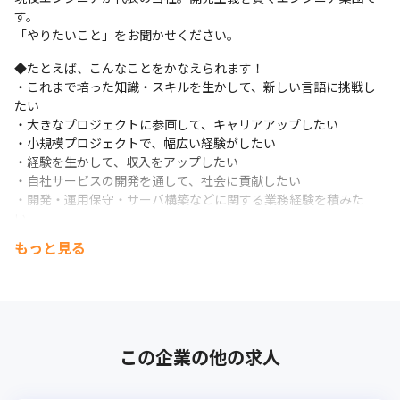
す。

「やりたいこと」をお聞かせください。
◆たとえば、こんなことをかなえられます！

・これまで培った知識・スキルを生かして、新しい言語に挑戦し
たい

・大きなプロジェクトに参画して、キャリアアップしたい

・小規模プロジェクトで、幅広い経験がしたい

・経験を生かして、収入をアップしたい

・自社サービスの開発を通して、社会に貢献したい

・開発・運用保守・サーバ構築などに関する業務経験を積みた
い　

・リーダー経験・マネージメント経験を活かしたい　など
もっと見る
◆どんなスキルも生かせる場を用意します！

（例）Java、PHP、SQL、AWS、Ruby、Ruby on Rails、
Python、 JavaScript、Linux、jQuery、Vue.js、React、
AngularJS、Go、C♯、Kotlin、Git、Docker、Laravel、英語
力　など
この企業の他の求人
◆応募者様へメッセージ

技術者の成功を、夢を、未来を、環境や待遇、カウンセリングで