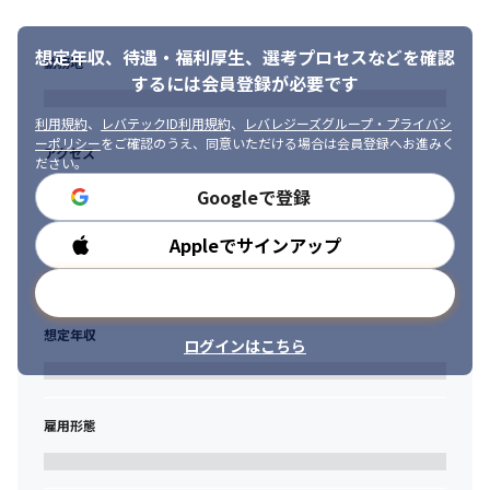
・「居心地」も重視して転職活動をしている方
・Webアプリケーション（JavaScript/TypeScript/Node.js）
■クラウド系

想定年収、待遇・福利厚生、
選考プロセスなどを確認
勤務地
AWS/Salesforce/Azure/GCP
するには会員登録が必要です
スキルアップを目指し、現役エンジニアの代表と社員で開発した
利用規約
、
レバテックID利用規約
、
レバレジーズグループ・プライバシ
アプリなども多数あり！

ーポリシー
をご確認のうえ、同意いただける場合は会員登録へお進みく
アクセス
共に成長できるように環境は柔軟に準備させていただきます！
ださい。
Googleで登録
Appleでサインアップ
勤務時間
メールアドレスで登録
想定年収
ログインはこちら
雇用形態