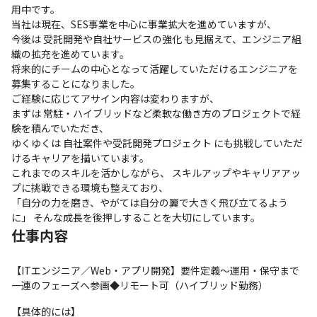
用中です。

当社は現在、SES事業を中心に事業拡大を進めていますが、

今後は 受託開発や自社サービスの強化 も見据えて、エンジニア組
織の拡充を進めています。

将来的にチームの中心となって活躍していただけるエンジニアを
募集することになりました。

ご経験に応じてアサイン内容は変わりますが、

まずは 常駐・ハイブリッドなど柔軟な働き方のプロジェクトで経
験を積んでいただき、

ゆくゆくは 自社案件や受託開発プロジェクト にも挑戦していただ
けるキャリアを描いています。

これまでのスキルを活かしながら、 スキルアップやキャリアアッ
プに挑戦できる環境も整えており、

「自分の力を磨き、やがては自分の翼で大きく飛び立てるよう
に」 そんな成長を後押しすることを大切にしています。
仕事内容
【ITエンジニア／Web・アプリ開発】要件定義～運用・保守まで
一連のフェーズへ参画◆リモート可（ハイブリッド勤務）
【具体的には】
