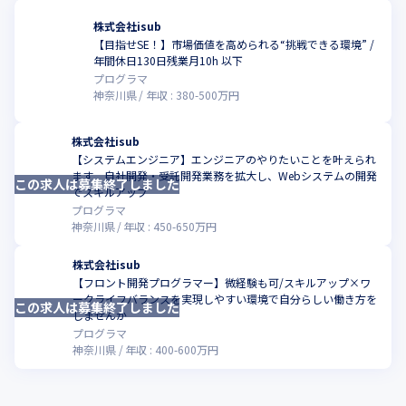
サポート！

株式会社isub
ともにスキルを伸ばし、仕事を楽しみながらエキスパート集団を
【目指せSE！】市場価値を高められる“挑戦できる環境” /
つくりませんか？
こ
年間休日130日残業月10h 以下
プログラマ
神奈川県
年収 :
380
-
500
万円
株式会社isub
【システムエンジニア】エンジニアのやりたいことを叶えられ
ます 自社開発・受託開発業務を拡大し、Webシステムの開発
この求人は募集終了しました
こ
でスキルアップ
プログラマ
神奈川県
年収 :
450
-
650
万円
株式会社isub
【フロント開発プログラマー】微経験も可/スキルアップ×ワ
ークライフバランスを実現しやすい環境で自分らしい働き方を
この求人は募集終了しました
こ
しませんか
プログラマ
神奈川県
年収 :
400
-
600
万円