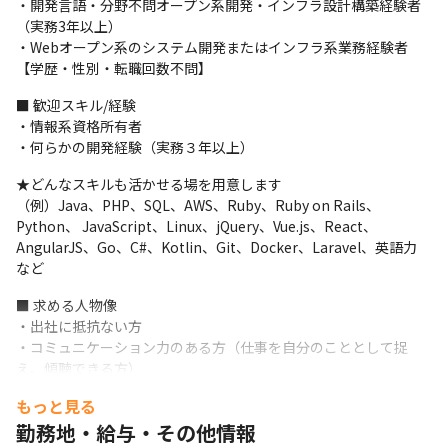
・開発言語・分野不問オープン系開発・インフラ設計構築経験者
■ この仕事の面白み、魅力

（実務3年以上）

ゆくゆくは、自社開発・受託開発のリーダーを目指したい方大歓
・Webオープン系のシステム開発またはインフラ系業務経験者　

迎！

【学歴・性別・転職回数不問】
当社は、現役エンジニアが代表を務め、開発主義を貫くエンジニ
ア集団です。

■ 歓迎スキル/経験

あなたの「やりたいこと」をぜひお聞かせください。

・情報系資格所有者

一緒にスキルを伸ばし、仕事を楽しみながらエキスパート集団を
・何らかの開発経験（実務３年以上）
作りましょう。
★どんなスキルも活かせる場を用意します

【自社開発案件】

（例）Java、PHP、SQL、AWS、Ruby、Ruby on Rails、
・タスク管理システム「Checkeys」

Python、 JavaScript、Linux、jQuery、Vue.js、React、
開発環境：Java/JavaScript/Spring Boot/Angular/AWS/Redis
AngularJS、Go、C#、Kotlin、Git、Docker、Laravel、英語力　
など
・ペア分け、発表順、座席順などの選出アプリ「Panko」

開発環境：Dart/Flutter/Firebase Cloud Functions
■ 求める人物像

・出社に抵抗ない方

【開発環境】

・コミュニケーション力のある方（仕事を自分のこととして捉
■オープン系・Web系

え、傾聴できる方）

・金融系各種システム（Linux/Java/Eclipse/Oracle）

・成長意欲（スキルアップしたいという意欲）のある方

・ECサイト（Linux/PHP/Apache/MySQL）

もっと見る
・新しい環境で働きたい方

・通信キャリアシステム（Windows/C#/VB.NET/SQL Server）

勤務地・給与・その他情報
・仕事もプライベートも大切にしたい方

・医療系システム（Windows/Python/C++/Java/PostgreSQL）
