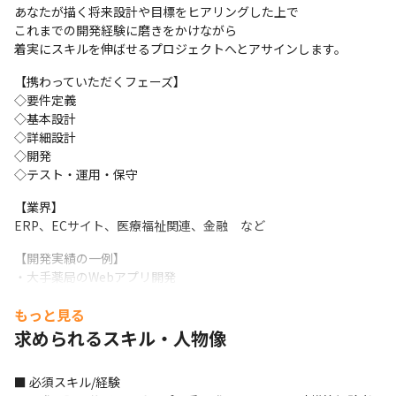
あなたが描く将来設計や目標をヒアリングした上で

これまでの開発経験に磨きをかけながら

着実にスキルを伸ばせるプロジェクトへとアサインします。
【携わっていただくフェーズ】

◇要件定義

◇基本設計

◇詳細設計

◇開発

◇テスト・運用・保守
【業界】

ERP、ECサイト、医療福祉関連、金融　など
【開発実績の一例】

・大手薬局のWebアプリ開発

・大手ECサイトのWebアプリ開発

もっと見る
・最新技術（gRPC疎通など）を使ったAndroidアプリ開発

・大手自動車メーカーの社内DX開発

求められるスキル・人物像
・大手航空SPAでのWeb開発

・医療・福祉系WEBサービス開発（Reactフロント開発）
■ 必須スキル/経験
