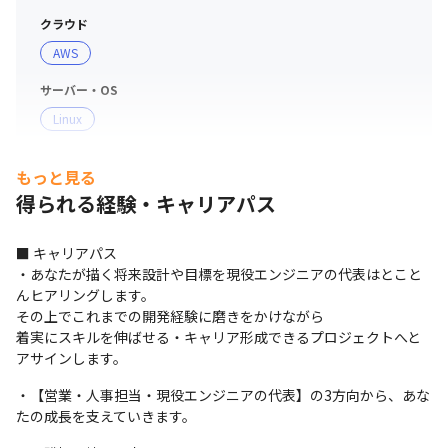
クラウド
AWS
サーバー・OS
Linux
プロジェクト管理
もっと見る
Git
得られる経験・キャリアパス
■ キャリアパス

・あなたが描く将来設計や目標を現役エンジニアの代表はとこと
んヒアリングします。

その上でこれまでの開発経験に磨きをかけながら

着実にスキルを伸ばせる・キャリア形成できるプロジェクトへと
アサインします。
・【営業・人事担当・現役エンジニアの代表】の3方向から、あな
たの成長を支えていきます。