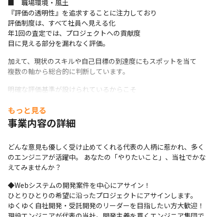
■　職場環境・風土

『評価の透明性』を追求することに注力しており

評価制度は、すべて社員へ見える化

年1回の査定では、プロジェクトへの貢献度

目に見える部分を漏れなく評価。
加えて、現状のスキルや自己目標の到達度にもスポットを当て　

複数の軸から総合的に判断しています。
明確な評価基準が設けられているからこそ

中には【年俸100万円UP】を達成した社員も…！

もっと見る
納得感を持って業務に取り組めることが

日々のモチベーションへと繋がります。
事業内容の詳細
★2021年、女性の活躍推進企業に認定される『かわさき☆えるぼ
どんな意見も優しく受け止めてくれる代表の人柄に惹かれ、多く
し』を取得！

のエンジニアが活躍中。 あなたの「やりたいこと」、当社でかな
また、2022年にはかわさきＳＤＧｓゴールドパートナー企業認定
えてみませんか？
され、やすい環境です。

メンタルヘルス資格のある人事と月1回の面談など様々なサポート
◆Webシステムの開発案件を中心にアサイン！

体制も整えています。
ひとりひとりの希望に沿ったプロジェクトにアサインします。

ゆくゆく自社開発・受託開発のリーダーを目指したい方大歓迎！

現役エンジニアが代表の当社。開発主義を貫くエンジニア集団で