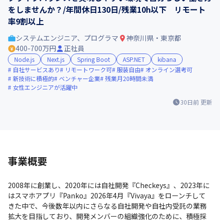
をしませんか？/年間休日130日/残業10h以下 リモート
率9割以上
システムエンジニア、プログラマ
神奈川県・東京都
400-700万円
正社員
Node.js
Next.js
Spring Boot
ASP.NET
kibana
自社サービスあり
リモートワーク可
服装自由
オンライン選考可
新技術に積極的
ベンチャー企業
残業月20時間未満
女性エンジニアが活躍中
30日前
更新
事業概要
2008年に創業し、2020年には自社開発『Checkeys』、2023年に
はスマホアプリ『Panko』2026年4月『Vivaya』をローンチして
きた中で、今後数年以内にさらなる自社開発や自社内受託の業務
拡大を目指しており、開発メンバーの組織強化のために、積極採