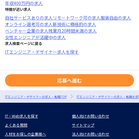
年収
400万円
の求人
特徴が近い求人
自社サービスあり
の求人
リモートワーク可
の求人
服装自由
の求人
オンライン選考可
の求人
新技術に積極的
の求人
ベンチャー企業
の求人
残業月20時間未満
の求人
女性エンジニアが活躍中
の求人
求人検索ページに戻る
ITエンジニア・デザイナー求人を探す
応募へ進む
ITエンジニア・デザイナーの求人・転職TOP
ITエンジニア・デザイナーの求人・転職を探
IT・Web求人を探す
個人向けお問い合わせ
よくある質問
サイトマップ
人材をお探しの企業様へ
法人向けお問い合わせ