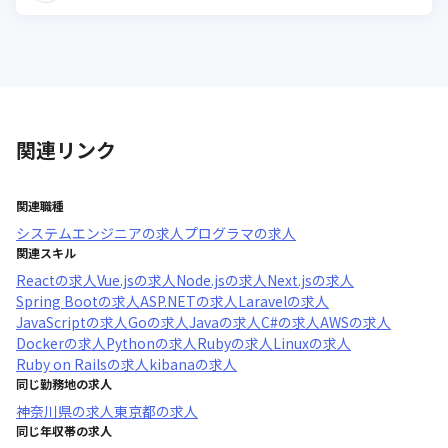
関連リンク
関連職種
システムエンジニア
の求人
プログラマ
の求人
関連スキル
React
の求人
Vue.js
の求人
Node.js
の求人
Next.js
の求人
Spring Boot
の求人
ASP.NET
の求人
Laravel
の求人
JavaScript
の求人
Go
の求人
Java
の求人
C#
の求人
AWS
の求人
Docker
の求人
Python
の求人
Ruby
の求人
Linux
の求人
Ruby on Rails
の求人
kibana
の求人
同じ勤務地の求人
神奈川県
の求人
東京都
の求人
同じ年収帯の求人