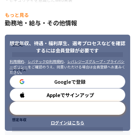
・セキュリティを意識したWeb実装

・Linuxコマンドに関する知識

・AWS、GCPなどのクラウドインフラ設計/構築経験

もっと見る
・他部署との折衝経験
勤務地・給与・その他情報
■求める人物像

・能動的に、何をするべきかを自分で考えて動くことができる方

想定年収、待遇・福利厚生、
選考プロセスなどを確認
・作るべきシステムの方向性を考えることが出来る方

勤務地
・立場に関わらず、あるべき・作るべきシステムの議論が出来る
するには会員登録が必要です
方

・円滑なコミュニケーションでチームの醸成を一緒にしていただ
利用規約
、
レバテックID利用規約
、
レバレジーズグループ・プライバシ
ーポリシー
をご確認のうえ、同意いただける場合は会員登録へお進みく
ける方
アクセス
ださい。
Googleで登録
Appleでサインアップ
勤務時間
メールアドレスで登録
想定年収
ログインはこちら