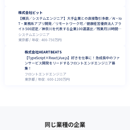
株式会社ビット
【横浜／システムエンジニア】大手企業との直接取引多数／AI・Io
T・業務系アプリ開発／リモートワーク可／健康経営優良法人ブラ
イト500認定／神奈川を代表する企業100選選出／残業月10時間程
度／実働7.5Ｈ
システムエンジニア
東京都
年収 :
400
-
750
万円
株式会社HEARTBEATS
【TypeScript×React,Vue.js】好きを仕事に！急成長中のファ
ンサービス開発をリードするフロントエンドエンジニア募
集！
フロントエンドエンジニア
東京都
年収 :
600
-
1200
万円
同じ業種の企業