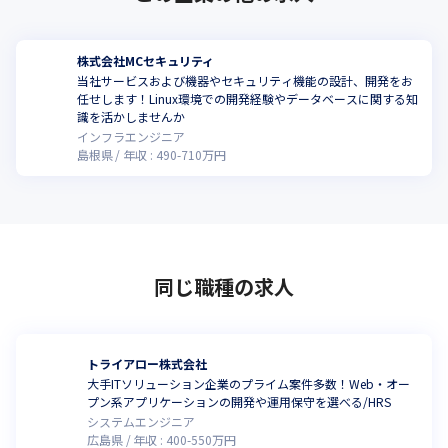
株式会社MCセキュリティ
当社サービスおよび機器やセキュリティ機能の設計、開発をお
任せします！Linux環境での開発経験やデータベースに関する知
識を活かしませんか
インフラエンジニア
島根県
年収 :
490
-
710
万円
同じ職種の求人
トライアロー株式会社
大手ITソリューション企業のプライム案件多数！Web・オー
プン系アプリケーションの開発や運用保守を選べる/HRS
システムエンジニア
広島県
年収 :
400
-
550
万円