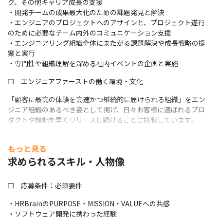
ク、その他キャリア成長の支援

・開発チームの成果最大化のための課題発見と解決

・エンジニアのプロジェクトへのアサインと、プロジェクト遂行
のために必要なチーム内外のコミュニケーション支援

・エンジニアリング組織全体にまたがる課題解決や成長戦略の提
案と実行

・専門性や組織理解を深める社内イベントの企画と実施
❐　エンジニアファーストの働く環境・文化
「顧客に最高の体験を高速かつ継続的に届けられる組織」をエン
ジニア組織のあるべき姿として掲げ、日々お客様に選ばれるプロ
ダクトや機能を早くリリースし続けることに挑戦しています。
理想状態を叶えるため、「Product Centric 戦略」と呼ばれる戦略
もっと見る
を取っており、プロダクトの目指すゴールに対して、全エンジニ
ア・デザイナーがビジネスゴールや競合・マーケットの情報をイ
求められるスキル・人物像
ンプットし日々の開発に活かしています。
❐　応募条件：必須要件
直近では、エンジニア主体の理想の組織を構築するために、テッ
クリード＆PdMを中心とした組織課題解決プロジェクトを立ち上
・HRBrainのPURPOSE・MISSION・VALUEへの共感

げ、3ヶ月スパンでテーマを選定し、OODAループを回しながら組
・ソフトウェア開発に携わった経験

織課題の解決を推進しております。
