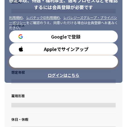
想定年収、待遇・福利厚生、
選考プロセスなどを確認
勤務地
するには会員登録が必要です
利用規約
、
レバテックID利用規約
、
レバレジーズグループ・プライバシ
ーポリシー
をご確認のうえ、同意いただける場合は会員登録へお進みく
アクセス
ださい。
Googleで登録
Appleでサインアップ
勤務時間
メールアドレスで登録
想定年収
ログインはこちら
雇用形態
休日・休暇