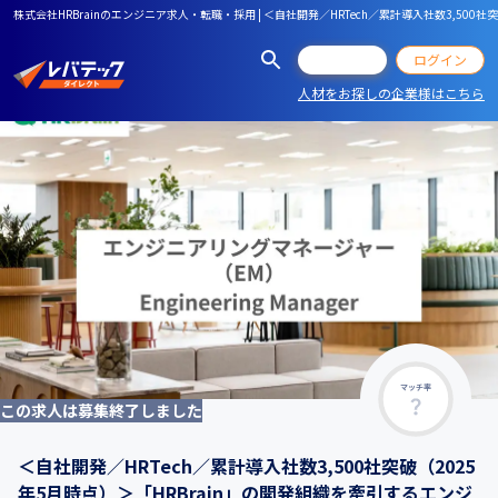
株式会社HRBrainのエンジニア求人・転職・採用 | ＜自社開発／HRTech／累計導入社数3,50
会員登録
ログイン
人材をお探しの企業様はこちら
マッチ率
この求人は募集終了しました
＜自社開発／HRTech／累計導入社数3,500社突破（2025
年5月時点）＞「HRBrain」の開発組織を牽引するエンジ