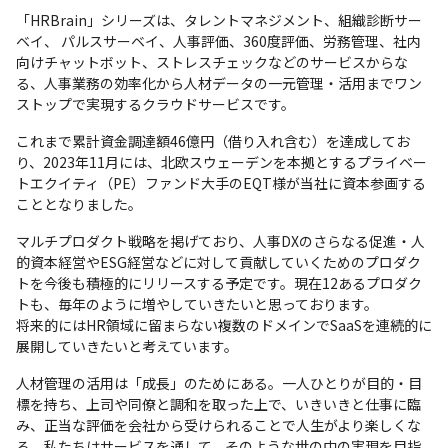
「HRBrain」シリーズは、タレントマネジメント、組織診断サー
ベイ、 パルスサーベイ、人事評価、360度評価、労務管理、社内
向けチャットボット、ストレスチェックなどのサービスからな
る、人事業務の効率化から人材データの一元管理・活用までワン
ストップで実現するクラウドサービスです。
これまで累計資金調達額46億円（借り入れ含む）を達成してお
り、2023年11月には、北欧スウェーデンを本拠とするプライベー
トエクイティ（PE）ファンド大手のEQT様が当社に資本参画する
こととなりました。
マルチプロダクト戦略を掲げており、人事DXのさらなる促進・人
的資本経営やESG経営などに対して貢献していくためのプロダク
トを今後も積極的にリリースする予定です。現在12あるプロダク
トも、毎年のように増やしていきたいと思っております。

将来的にはHR領域に留まらない複数のドメインでSaaSを連続的に
展開していきたいと考えています。
人材管理の活用は「成長」のためにある。一人ひとりが目的・目
標を持ち、上司や同僚と調和を取った上で、いきいきと仕事に臨
み、正当な評価を会社から受けられることで人生がより楽しくな
る。私たちはサービスを通して、そのような世の中の実現を目指