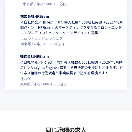
東京都
年収 :
500
-
700
万円
株式会社HRBrain
＜自社開発／HRTech／累計導入社数4,000社社突破（2026年6月
時点）＞「HRBrain」のマーケティングを支えるフロントエンド
エンジニア（コミュニケーションデザイン）募集！
フロントエンドエンジニア
東京都
年収 :
450
-
700
万円
株式会社HRBrain
＜自社開発／HRTech／累計導入社数4,000社突破（2026年5月時
点）＞Analytics Engineer募集！意思決定の支援にとどまらず、ビ
ジネス組織の行動変容と事業成長まで狙える環境です！
社内SE
東京都
年収 :
600
-
1000
万円
同じ職種の求人