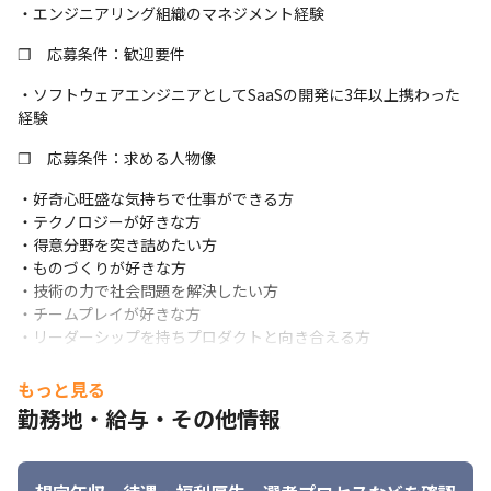
・エンジニアリング組織のマネジメント経験
トップダウンではなく、ボトムアップで主体的に動くということ
が浸透しており、年次や部署の垣根を超えて「もっと良い組織・
❐　応募条件：歓迎要件
良いプロダクトを作るためには何ができるのか」を前向きに議論
しながらチャレンジしております。
・ソフトウェアエンジニアとしてSaaSの開発に3年以上携わった
経験
❐　開発体制について
❐　応募条件：求める人物像
スクラムのフレームワークを採用し、アジャイル開発を行ってい
ます。

・好奇心旺盛な気持ちで仕事ができる方

マイクロサービスごとに各チーム3-8人のチーム構成で開発を進め
・テクノロジーが好きな方

ています。チーム毎に1-2週間の単位で「プランニング→開発→レ
・得意分野を突き詰めたい方

ビュー→振り返り」のサイクルをまわし、細かい粒度で動くもの
・ものづくりが好きな方

を開発しています。このサイクルの中で、チーム外の関係者とも
・技術の力で社会問題を解決したい方

密に連携を取り、不確実性の削減に取り組んでいます。
・チームプレイが好きな方

・リーダーシップを持ちプロダクトと向き合える方

・技術力向上を目指し、自走できる方
もっと見る
勤務地・給与・その他情報