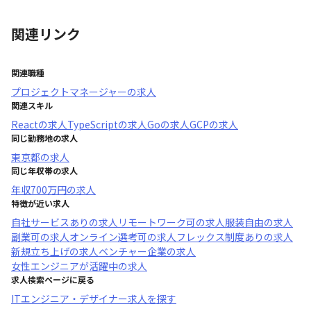
関連リンク
関連職種
プロジェクトマネージャー
の求人
関連スキル
React
の求人
TypeScript
の求人
Go
の求人
GCP
の求人
同じ勤務地の求人
東京都
の求人
同じ年収帯の求人
年収
700万円
の求人
特徴が近い求人
自社サービスあり
の求人
リモートワーク可
の求人
服装自由
の求人
副業可
の求人
オンライン選考可
の求人
フレックス制度あり
の求人
新規立ち上げ
の求人
ベンチャー企業
の求人
女性エンジニアが活躍中
の求人
求人検索ページに戻る
ITエンジニア・デザイナー求人を探す