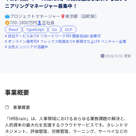
ニアリングマネージャー募集中！
プロジェクトマネージャー
東京都（田町駅）
700-1800万円
正社員
React
TypeScript
Go
GCP
自社サービスあり
リモートワーク可
服装自由
副業可
オンライン選考可
フレックス制度あり
新規立ち上げ
ベンチャー企業
女性エンジニアが活躍中
2026/3/31
更新
事業概要
❐　事業概要
「HRBrain」は、人事領域におけるあらゆる業務課題の解決と、
人的資本の最大化を支援するクラウドサービスです。タレントマ
ネジメント、評価管理、労務管理、ラーニング、サーベイなどの