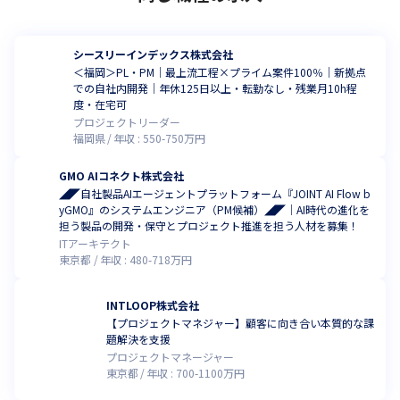
シースリーインデックス株式会社
＜福岡＞PL・PM｜最上流工程×プライム案件100％｜新拠点
での自社内開発｜年休125日以上・転勤なし・残業月10h程
度・在宅可
プロジェクトリーダー
福岡県
年収 :
550
-
750
万円
GMO AIコネクト株式会社
◢◤自社製品AIエージェントプラットフォーム『JOINT AI Flow b
yGMO』のシステムエンジニア（PM候補）◢◤｜AI時代の進化を
担う製品の開発・保守とプロジェクト推進を担う人材を募集！
ITアーキテクト
東京都
年収 :
480
-
718
万円
INTLOOP株式会社
【プロジェクトマネジャー】顧客に向き合い本質的な課
題解決を支援
プロジェクトマネージャー
東京都
年収 :
700
-
1100
万円