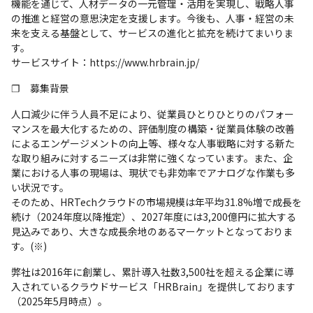
機能を通じて、人材データの一元管理・活用を実現し、戦略人事
の推進と経営の意思決定を支援します。今後も、人事・経営の未
来を支える基盤として、サービスの進化と拡充を続けてまいりま
す。

サービスサイト：https://www.hrbrain.jp/
❐　募集背景
人口減少に伴う人員不足により、従業員ひとりひとりのパフォー
マンスを最大化するための、評価制度の構築・従業員体験の改善
によるエンゲージメントの向上等、様々な人事戦略に対する新た
な取り組みに対するニーズは非常に強くなっています。また、企
業における人事の現場は、現状でも非効率でアナログな作業も多
い状況です。

そのため、HRTechクラウドの市場規模は年平均31.8%増で成長を
続け（2024年度以降推定）、2027年度には3,200億円に拡大する
見込みであり、大きな成長余地のあるマーケットとなっておりま
す。(※)
弊社は2016年に創業し、累計導入社数3,500社を超える企業に導
入されているクラウドサービス「HRBrain」を提供しております
（2025年5月時点）。