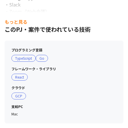
・Slack

・Zoom（Web会議）

・GitHub

もっと見る
・Docker（仮想化技術）など

このPJ・案件で使われている技術
SaaS企業として社内ではモダンなサービスに積極的に投
資。

必要があれば柔軟に見直しを行っています。
プログラミング言語
TypeScript
Go
フレームワーク・ライブラリ
React
クラウド
GCP
支給PC
Mac