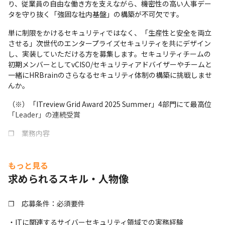
り、従業員の自由な働き方を支えながら、機密性の高い人事デー
タを守り抜く「強固な社内基盤」の構築が不可欠です。
単に制限をかけるセキュリティではなく、「生産性と安全を両立
させる」次世代のエンタープライズセキュリティを共にデザイン
し、実装していただける方を募集します。セキュリティチームの
初期メンバーとしてvCISO/セキュリティアドバイザーやチームと
一緒にHRBrainのさらなるセキュリティ体制の構築に挑戦しませ
んか。
（※）「ITreview Grid Award 2025 Summer」4部門にて最高位
「Leader」の連続受賞
❐　業務内容
コーポレートITチームと密に連携し、ゼロトラストアーキテクチ
ャに基づいた堅牢かつ利便性の高い社内IT環境を構築・運用して
もっと見る
いただきます。
求められるスキル・人物像
・ゼロトラストアーキテクチャの推進：場所やデバイスに縛られ
ない安全な働き方を実現するため、戦略的なセキュリティ実装を
❐　応募条件：必須要件
リードします。

・ITに関連するサイバーセキュリティ領域での実務経験

・ITインフラのセキュリティ評価：HRBrain全体のIT環境を包括