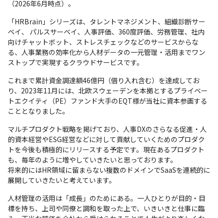
（2026年6月時点）。
「HRBrain」シリーズは、タレントマネジメント、組織診断サー
ベイ、 パルスサーベイ、人事評価、360度評価、労務管理、社内
向けチャットボット、ストレスチェックなどのサービスからな
る、人事業務の効率化から人材データの一元管理・活用までワン
ストップで実現するクラウドサービスです。
これまで累計資金調達額46億円（借り入れ含む）を達成してお
り、2023年11月には、北欧スウェーデンを本拠とするプライベー
トエクイティ（PE）ファンド大手のEQT様が当社に資本参画する
こととなりました。
マルチプロダクト戦略を掲げており、人事DXのさらなる促進・人
的資本経営やESG経営などに対して貢献していくためのプロダク
トを今後も積極的にリリースする予定です。現在あるプロダクト
も、毎年のように増やしていきたいと思っております。

将来的にはHR領域に留まらない複数のドメインでSaaSを連続的に
展開していきたいと考えています。
人材管理の活用は「成長」のためにある。一人ひとりが目的・目
標を持ち、上司や同僚と調和を取った上で、いきいきと仕事に臨