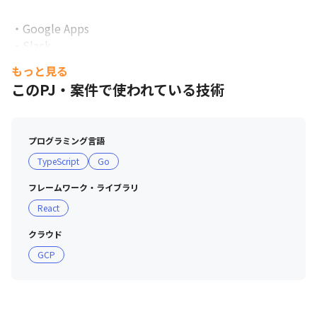
・Google Apps

・Slack

・Zoom（等Web会議）

もっと見る
・GitHub

このPJ・案件で使われている技術
・Docker（仮想化技術）など

SaaS企業として社内ではモダンなサービスに積極的に投
資。

プログラミング言語
必要があれば柔軟に見直しを行っています。
TypeScript
Go
フレームワーク・ライブラリ
React
クラウド
GCP