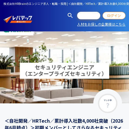
株式会社HRBrainのエンジニア求人・転職・採用 | ＜自社開発／HRTech／累計導入社数4,
会員登録
ログイン
人材をお探しの企業様はこちら
マッチ率
＜自社開発／HRTech／累計導入社数4,000社突破（2026
年6月時点）＞初期メンバーとしてさらなるセキュリティ