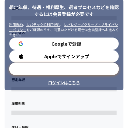
❐　開発体制について
・セキュリティソリューション（IAM、MDM、EDR、DLP等）の
想定年収、待遇・福利厚生、
選考プロセスなどを確認
勤務地
選定・構築・改善経験。

スクラムのフレームワークを採用し、アジャイル開発を行ってい
するには会員登録が必要です
・Terraform等を用いたInfrastructure as Code（IaC）の実践経
ます。

験。

マイクロサービスごとに各チーム3-8人のチーム構成で開発を進め
利用規約
、
レバテックID利用規約
、
レバレジーズグループ・プライバシ
・応用暗号学（鍵管理、TLS、PKI、KMSなど）に関する知識。

ています。チーム毎に1-2週間の単位で「プランニング→開発→レ
ーポリシー
をご確認のうえ、同意いただける場合は会員登録へお進みく
アクセス
ださい。
・専門的な技術リスクを、非エンジニアを含むステークホルダー
ビュー→振り返り」のサイクルをまわし、細かい粒度で動くもの
に分かりやすく伝え、合意形成を行う能力。
を開発しています。このサイクルの中で、チーム外の関係者とも
Googleで登録
密に連携を取り、不確実性の削減に取り組んでいます。
❐　応募条件：求める人物像
Appleでサインアップ
勤務時間
・自身のモチベーションやコンディションを管理し、継続的に学
メールアドレスで登録
び・成長できる方

・タスクを自律的に管理し、優先順位をつけて遂行できる方

想定年収
・技術の力で社会問題を解決したい方
ログインはこちら
雇用形態
休日・休暇