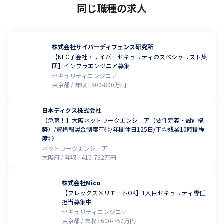
同じ職種の求人
株式会社サイバーディフェンス研究所
【NEC子会社・サイバーセキュリティのスペシャリスト集
団】インフラエンジニア募集
セキュリティエンジニア
東京都
年収 :
500
-
800
万円
日本ディクス株式会社
【急募！】大阪ネットワークエンジニア（要件定義・設計構
築）/資格報奨金制度有◎/年間休日125日/平均残業10時間程
度◎
ネットワークエンジニア
大阪府
年収 :
410
-
732
万円
株式会社Mico
【フレックス×リモートOK】1人目セキュリティ専任
担当募集中
セキュリティエンジニア
東京都
年収 :
600
-
750
万円