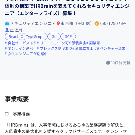
体制の構築でHRBrainを支えてくれるセキュリティエンジ
ニア（エンタープライズ）募集！
セキュリティエンジニア
東京都（田町駅）
750-1250万円
正社員
React
TypeScript
Go
GCP
自社サービスあり
リモートワーク可
服装自由
副業可
オンライン選考可
フレックス制度あり
新規立ち上げ
ベンチャー企業
女性エンジニアが活躍中
30日前
更新
事業概要
❐　事業概要
「HRBrain」は、人事領域におけるあらゆる業務課題の解決と、
人的資本の最大化を支援するクラウドサービスです。タレントマ