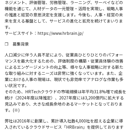
ネジメント、評価管理、労務管理、ラーニング、サーベイなどの
機能を通じて、人材データの一元管理・活用を実現し、戦略人事
の推進と経営の意思決定を支援します。今後も、人事・経営の未
来を支える基盤として、サービスの進化と拡充を続けてまいりま
す。

サービスサイト：https://www.hrbrain.jp/
❐　募集背景
人口減少に伴う人員不足により、従業員ひとりひとりのパフォー
マンスを最大化するための、評価制度の構築・従業員体験の改善
によるエンゲージメントの向上等、様々な人事戦略に対する新た
な取り組みに対するニーズは非常に強くなっています。また、企
業における人事の現場は、現状でも非効率でアナログな作業も多
い状況です。

そのため、HRTechクラウドの市場規模は年平均31.8%増で成長を
続け（2024年度以降推定）、2027年度には3,200億円に拡大する
見込みであり、大きな成長余地のあるマーケットとなっておりま
す。(※)
弊社は2016年に創業し、累計導入社数4,000社を超える企業に導
入されているクラウドサービス「HRBrain」を提供しております