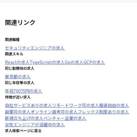
関連リンク
関連職種
セキュリティエンジニア
の求人
関連スキル
React
の求人
TypeScript
の求人
Go
の求人
GCP
の求人
同じ勤務地の求人
東京都
の求人
同じ年収帯の求人
年収
700万円
の求人
特徴が近い求人
自社サービスあり
の求人
リモートワーク可
の求人
服装自由
の求人
副業可
の求人
オンライン選考可
の求人
フレックス制度あり
の求人
新規立ち上げ
の求人
ベンチャー企業
の求人
女性エンジニアが活躍中
の求人
求人検索ページに戻る