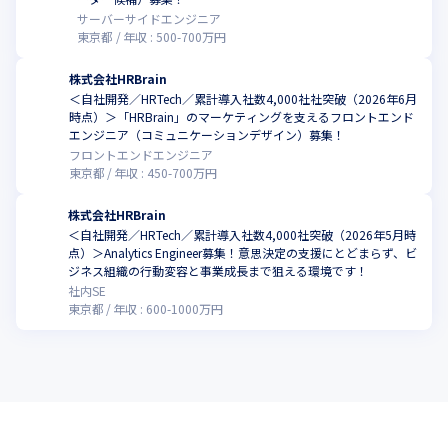
サーバーサイドエンジニア
東京都
年収 :
500
-
700
万円
株式会社HRBrain
＜自社開発／HRTech／累計導入社数4,000社社突破（2026年6月
時点）＞「HRBrain」のマーケティングを支えるフロントエンド
エンジニア（コミュニケーションデザイン）募集！
フロントエンドエンジニア
東京都
年収 :
450
-
700
万円
株式会社HRBrain
＜自社開発／HRTech／累計導入社数4,000社突破（2026年5月時
点）＞Analytics Engineer募集！意思決定の支援にとどまらず、ビ
ジネス組織の行動変容と事業成長まで狙える環境です！
社内SE
東京都
年収 :
600
-
1000
万円