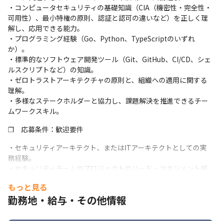
・コンピュータセキュリティの基礎知識（CIA（機密性・完全性・
的に評価し、潜在的な脆弱性やリスクの特定と改善を行います。

可用性）、最小特権の原則、認証と認可の違いなど）を正しく理
・セキュリティ自動化の設計・実装：EDR（エンドポイント検知
解し、応用できる能力。

対応）、MDM（モバイルデバイス管理）、DLP（情報漏洩対
・プログラミング経験（Go、Python、TypeScriptのいずれ
策）、IDP（アイデンティティプロバイダー）等の構成を最適化
か）。

し、手作業を排除した自動運用フローを構築します。

・標準的なソフトウェア開発ツール（Git、GitHub、CI/CD、シェ
・技術ソリューションによるリスク緩和：特定されたリスクに対
ルスクリプトなど）の知識。

し、最新の技術スタックを用いた緩和策を設計し、システムの保
・ゼロトラストアーキテクチャの原則と、組織への適用に関する
護と耐性を確保します。

理解。

・IT/セキュリティ標準の策定：コーポレートインフラにおける標
・多様なステークホルダーと協力し、課題解決を推進できるチー
準規格を開発・維持し、組織全体のセキュリティレベルを底上げ
ムワークスキル。
します。

・自由な働き方の支援：クラウドネイティブな環境で、社員のパ
❐　応募条件：歓迎要件
フォーマンスを最大化するセキュリティ戦略を実現します。

・一気通貫の裁量権：要件定義などの上流工程から、実際のソリ
・セキュリティアーキテクト、またはITアーキテクトとしての実
ューション導入・運用まで、広い業務範囲にわたって意思決定に
務経験。

関われます。

・セキュリティチームやプロジェクトのリード・マネジメント経
・リーダーシップ：セキュリティチームの初期メンバーとして、
験。

今後HR Brainのセキュリティ強化の推進のためのリーダーシップ
もっと見る
・パブリッククラウド（AWS / Google Cloud / Azure）および
を発揮してチームをつくります。

勤務地・給与・その他情報
Google Workspaceの設定・運用経験。

※業務内容変更範囲：当社開発業務全般
・ITインフラ（TCP/IP、ネットワーク、認証、ディレクトリサー
ビス、エンドポイント管理）の深い知識。
