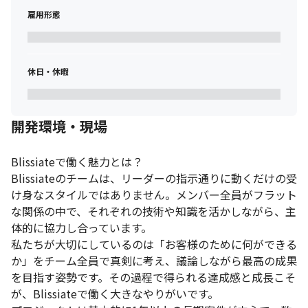
・AWS、Azureクラウドを使用した開発

雇用形態
・ソースコードレビュー

・運用フローの策定
＜DX推進支援＞

休日・休暇
・デジタルアダプションプラットフォームツールにおいて顧客の
課題改善

・データベースのSQLチューニング最適化対応
開発環境・現場
＜PM/PMO＞

・サービス導入におけるプロジェクトマネージャー/PMO対応

∟各プロダクトにおいての設計および構築

Blissiateで働く魅力とは？

∟プロジェクト推進

Blissiateのチームは、リーダーの指示通りに動くだけの受
∟要件に見合う製品やサービスの提案
け身なスタイルではありません。メンバー全員がフラット
な関係の中で、それぞれの技術や知識を活かしながら、主
■ この仕事の面白み、魅力

体的に協力し合っています。

・自社持ち帰りの案件や自社開発のプロジェクトに携われます

・社内スタッフも元エンジニア出身なので社内外で連携を取りな
私たちが大切にしているのは「お客様のために何ができる
がら事業拡大に向けて対応をしていただきます

か」をチーム全員で真剣に考え、議論しながら最高の成果
・各ニーズに合わせたサービスもあるためSESだけではなくソリュ
を目指す姿勢です。その過程で得られる達成感と成長こそ
ーション提案を含めたサービス提供が可能です

が、Blissiateで働く大きなやりがいです。

・技術力の向上だけではなく企画や提案のスキル向上にも繋げる