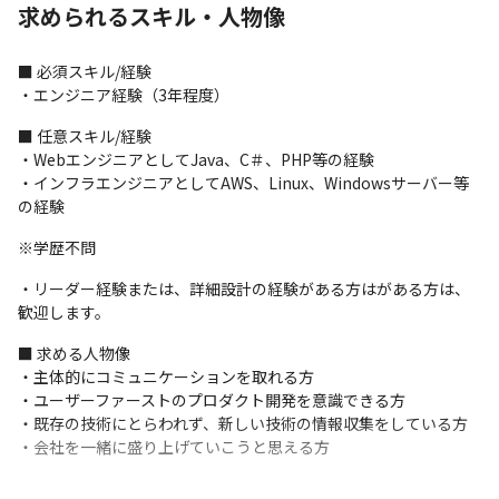
求められるスキル・人物像
OS：MySQL、AWS
・PHP(Laravel)開発並びインフラ設計構築

■ 必須スキル/経験

∟プロダクトの新規機能開発、改修、保守、運用

・エンジニア経験（3年程度）
∟プロダクトのリプレイスにおける調査、設計、開発

∟プロダクトの運用課題を解決するための

■ 任意スキル/経験

 ∟施策立案から設計、実装、リリース後効果測定と改善

・WebエンジニアとしてJava、C＃、PHP等の経験

環境：PHP、Laravel

・インフラエンジニアとしてAWS、Linux、Windowsサーバー等
OS：AWS
の経験
＜ネットワーク領域＞

※学歴不問
・システムリプレースに伴う大規模ネットワーク設計～保守

∟大規模ネットワーク基盤の設計構築

・リーダー経験または、詳細設計の経験がある方はがある方は、
∟ネットワーク機器の運用および運用改善、再構築

歓迎します。
環境：Cisco(L2,L3)、BIGIP

■ 求める人物像

OS：Windows、Linux
・主体的にコミュニケーションを取れる方

・WANネットワーク構築案件

・ユーザーファーストのプロダクト開発を意識できる方

∟導入における設計および構築

・既存の技術にとらわれず、新しい技術の情報収集をしている方

∟プロジェクト推進

・会社を一緒に盛り上げていこうと思える方
∟メンバーコントロール

環境：Cisco(L2,L3)、BIGIP
