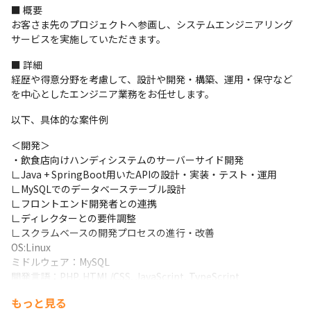
■ 概要

お客さま先のプロジェクトへ参画し、システムエンジニアリング
サービスを実施していただきます。
■ 詳細

経歴や得意分野を考慮して、設計や開発・構築、運用・保守など
を中心としたエンジニア業務をお任せします。
以下、具体的な案件例
＜開発＞

・飲食店向けハンディシステムのサーバーサイド開発

∟Java + SpringBoot用いたAPIの設計・実装・テスト・運用

∟MySQLでのデータベーステーブル設計

∟フロントエンド開発者との連携

∟ディレクターとの要件調整

∟スクラムベースの開発プロセスの進行・改善

OS:Linux

ミドルウェア：MySQL

開発言語：PHP, HTML/CSS, JavaScript, TypeScript

PHP FW：Laravel, CakePHP, Zend Framework

もっと見る
JS FW: React, Redux, Jest
