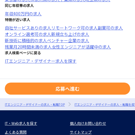
同じ年収帯の求人
年収
400万円
の求人
特徴が近い求人
自社サービスあり
の求人
リモートワーク可
の求人
副業可
の求人
オンライン選考可
の求人
新規立ち上げ
の求人
新技術に積極的
の求人
ベンチャー企業
の求人
残業月20時間未満
の求人
女性エンジニアが活躍中
の求人
求人検索ページに戻る
ITエンジニア・デザイナー求人を探す
応募へ進む
ITエンジニア・デザイナーの求人・転職TOP
ITエンジニア・デザイナーの求人・転職を探
IT・Web求人を探す
個人向けお問い合わせ
よくある質問
サイトマップ