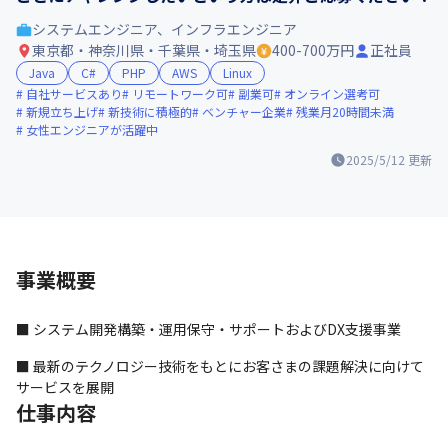
システムエンジニア、インフラエンジニア
東京都・神奈川県・千葉県・埼玉県
400-700万円
正社員
Java
C#
PHP
AWS
Linux
自社サービスあり
リモートワーク可
副業可
オンライン選考可
新規立ち上げ
新技術に積極的
ベンチャー企業
残業月20時間未満
女性エンジニアが活躍中
2025/5/12
更新
事業概要
■ システム開発構築・運用保守・サポートおよびDX支援事業
■ 最新のテクノロジー技術をもとにお客さまの課題解決に向けて
サービスを展開
仕事内容