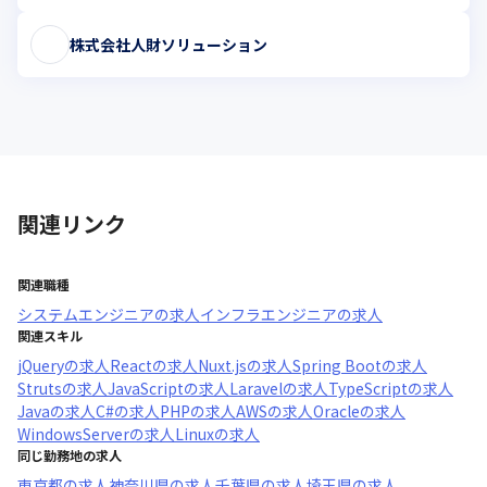
株式会社人財ソリューション
関連リンク
関連職種
システムエンジニア
の求人
インフラエンジニア
の求人
関連スキル
jQuery
の求人
React
の求人
Nuxt.js
の求人
Spring Boot
の求人
Struts
の求人
JavaScript
の求人
Laravel
の求人
TypeScript
の求人
Java
の求人
C#
の求人
PHP
の求人
AWS
の求人
Oracle
の求人
WindowsServer
の求人
Linux
の求人
同じ勤務地の求人
東京都
の求人
神奈川県
の求人
千葉県
の求人
埼玉県
の求人