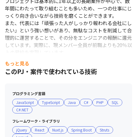
プロジェクトは基本的に1年以上の長期案件が中心で、数
ことができ、自分の興味が持てる業務や今後やっていきたい業務
年間にわたって取り組むことも多いため、一つの仕事にじ
の提供が可能です
っくり向き合いながら技術を磨くことができます。

＜募集背景＞

また、代表には「頑張った人がしっかり報われる会社にし
2023年年末より、今までの事業実績から各顧客より、データーベ
たい」という強い想いがあり、無駄なコストを削減して合
ース以外での要望の声が多くなってきており、代理店ビジネスを
理的に運営することで、その分をエンジニアの報酬に還元
スタートしたことから2024年からはさらにDX支援を中心としてシ
しています。実際に、現メンバー全員が前職よりも20％以
ステムサービスの事業拡大を行います。そのため、新たな目標に
上の昇給を実現しています。

向けてシステムエンジニアを増員募集します。
働き方も柔軟で、残業は月平均20時間程度。プロジェク
もっと見る
トの状況さえ問題なければ、長期休暇の取得も自由です。
このPJ・案件で使われている技術
今後は人員を増やすことで、さらに業務の分散を進め、残
業削減や休暇の取りやすさを向上させていく予定です。

社内の雰囲気は非常に風通しが良く、年齢やキャリアに関
プログラミング言語
係なく、誰もが率直に意見を言い合える文化があります。
JavaScript
TypeScript
Java
C#
PHP
SQL
ドライブや釣り、ゲームなど、趣味が合うメンバー同士で
C#.NET
プライベートでも交流が盛んで、その信頼関係が仕事にも
良い影響を与えています。ちなみに、社長も釣り好きで、
フレームワーク・ライブラリ
年に数回はメンバーと一緒に楽しんでいます！
jQuery
React
Nuxt.js
Spring Boot
Struts