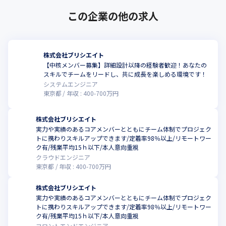
この企業の他の求人
株式会社ブリシエイト
【中核メンバー募集】詳細設計以降の経験者歓迎！あなたの
スキルでチームをリードし、共に成長を楽しめる環境です！
システムエンジニア
東京都
年収 :
400
-
700
万円
株式会社ブリシエイト
実⼒や実績のあるコアメンバーとともにチーム体制でプロジェク
トに携わりスキルアップできます/定着率98％以上/リモートワー
ク有/残業平均15ｈ以下/本人意向重視
クラウドエンジニア
東京都
年収 :
400
-
700
万円
株式会社ブリシエイト
実⼒や実績のあるコアメンバーとともにチーム体制でプロジェク
トに携わりスキルアップできます/定着率98％以上/リモートワー
ク有/残業平均15ｈ以下/本人意向重視
フロントエンドエンジニア