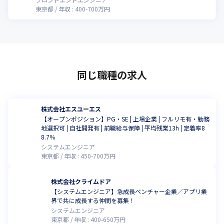
東京都
年収 :
400
-
700
万円
同じ職種の求人
株式会社エスユーエス
【オープンポジション】PG・SE | 上場企業 | フルリモ有・勤務
地選択可 | 自社開発有 | 前職給与保障 | 平均残業13h | 定着率8
8.7％
システムエンジニア
東京都
年収 :
450
-
700
万円
株式会社クライムドア
【システムエンジニア】急成長ベンチャー企業／アプリ業
界で共に成長する仲間を募集！
システムエンジニア
東京都
年収 :
400
-
650
万円