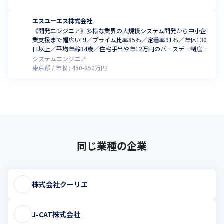
エスユーエス株式会社
《開発エンジニア》多様な業界の大規模システム開発から中小企
業支援まで幅広いPJ／プライム比率85％／定着率91％／年休130
日以上／平均年齢34歳／住宅手当や年12万円のバースデー制度な
ど
システムエンジニア
東京都
年収 :
450
-
850
万円
同じ業種の企業
株式会社クーリエ
J-CAT株式会社