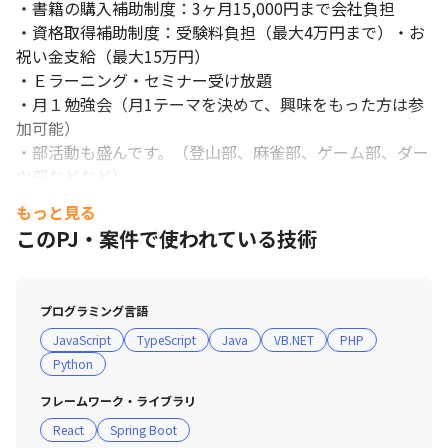
・書籍の購入補助制度：3ヶ月15,000円まで会社負担

・資格取得補助制度：受験料負担（最大4万円まで）・お
祝い金支給（最大15万円）

・Ｅラーニング・セミナー受け放題

・月１勉強会（月1テーマを決めて、興味をもった方は参
加可能）

・部活動も盛んです。（登山部、麻雀部、ゲーム部、ダー
ツ部などなど）
もっと見る
このPJ・案件で使われている技術
プログラミング言語
JavaScript
TypeScript
Java
VB.NET
PHP
Python
フレームワーク・ライブラリ
React
Spring Boot