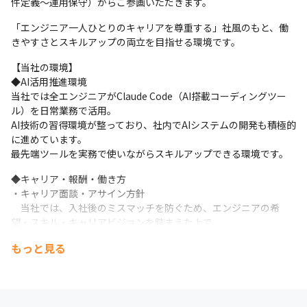
件定義～運用保守）からご参画いただきます。
ビッグデータ分析基盤の新規構築案件にて、データ分析エンジニ
アとして活躍。

「エンジニア一人ひとりのキャリアを尊重する」社風のもと、働
現在は、社内のエンジニア数十名を部下に持ち、次世代リーダー
きやすさとスキルアップの両立を目指せる環境です。
の育成にも注力しています。
【当社の環境】

◆AI活用推進環境

当社では全エンジニアがClaude Code（AI搭載コーディングツー
ル）を日常業務で活用。

AI技術の習得環境が整っており、社内でAIシステムの開発も積極的
に進めています。

最先端ツールを実務で使いながらスキルアップできる環境です。
◆キャリア・報酬・働き方

・キャリア面談・アサイン方針

　当社では、入社後のミスマッチを防ぐため、エンジニアの希
望・スキル・キャリアビジョンを踏まえた上で、

　最適な案件へのアサインを行っています。

もっと見る
　営業・エンジニア双方での面談を通じて、納得感のある形でプ
ロジェクトを決定していきます。

　また、参画後も定期的なフォローを行い、上流工程へのチャレ
ンジやスキルチェンジも支援しています。