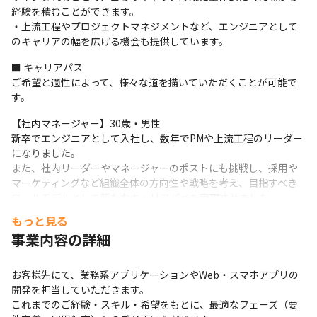
経験を積むことができます。

・上流工程やプロジェクトマネジメントなど、エンジニアとして
のキャリアの幅を広げる機会も提供しています。
■ キャリアパス

ご希望と適性によって、様々な道を描いていただくことが可能で
す。
【社内マネージャー】30歳・男性

新卒でエンジニアとして入社し、数年でPMや上流工程のリーダー
になりました。

また、社内リーダーやマネージャーのポストにも挑戦し、採用や
マーケティングなど組織全体の方向性や戦略を考え、目指すべき
ロールモデルとして新たなキャリアパスを実現させました。
もっと見る
【エンジニアマネージャー】38歳・女性

事業内容の詳細
製薬会社で使用するシステム開発・運用のPMとして、オフショア
の海外開発チームと共に、顧客との折衝や進捗管理などを担当。

現在は、社内のエンジニア数十名を部下に持ち、ITソリューショ
お客様先にて、業務系アプリケーションやWeb・スマホアプリの
ン部全体の組織構築も担っています。
開発を担当していただきます。

これまでのご経験・スキル・希望をもとに、最適なフェーズ（要
【エンジニアマネージャー】43歳・男性
