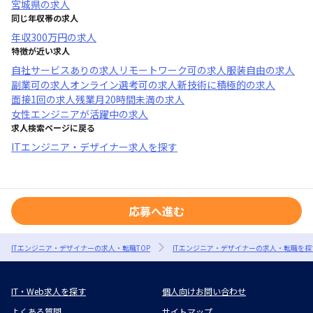
宮城県
の求人
同じ年収帯の求人
年収
300万円
の求人
特徴が近い求人
自社サービスあり
の求人
リモートワーク可
の求人
服装自由
の求人
副業可
の求人
オンライン選考可
の求人
新技術に積極的
の求人
面接1回
の求人
残業月20時間未満
の求人
女性エンジニアが活躍中
の求人
求人検索ページに戻る
ITエンジニア・デザイナー求人を探す
応募へ進む
ITエンジニア・デザイナーの求人・転職TOP
ITエンジニア・デザイナーの求人・転職を探
IT・Web求人を探す
個人向けお問い合わせ
よくある質問
サイトマップ