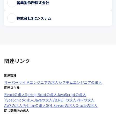
営業製作所株式会社
株式会社SICシステム
関連リンク
関連職種
サーバーサイドエンジニア
の求人
システムエンジニア
の求人
関連スキル
React
の求人
Spring Boot
の求人
JavaScript
の求人
TypeScript
の求人
Java
の求人
VB.NET
の求人
PHP
の求人
AWS
の求人
Python
の求人
SQL Server
の求人
Oracle
の求人
同じ勤務地の求人