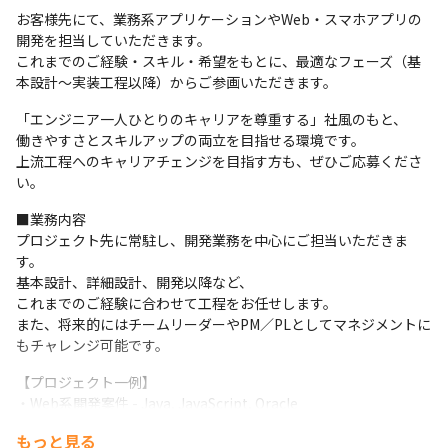
お客様先にて、業務系アプリケーションやWeb・スマホアプリの
開発を担当していただきます。

これまでのご経験・スキル・希望をもとに、最適なフェーズ（基
本設計～実装工程以降）からご参画いただきます。
「エンジニア一人ひとりのキャリアを尊重する」社風のもと、

働きやすさとスキルアップの両立を目指せる環境です。

上流工程へのキャリアチェンジを目指す方も、ぜひご応募くださ
い。
■業務内容

プロジェクト先に常駐し、開発業務を中心にご担当いただきま
す。

基本設計、詳細設計、開発以降など、

これまでのご経験に合わせて工程をお任せします。

また、将来的にはチームリーダーやPM／PLとしてマネジメントに
もチャレンジ可能です。
【プロジェクト一例】

・Web系開発案件 - Java, JavaScript, Oracle

・情報系システム開発 - Java、PHP

もっと見る
・電力会社向けシステム開発案件 - Java, SQL
