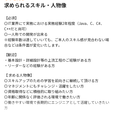
求められるスキル・人物像
・次世代HES開発 - Java

・組み込み系開発案件 - C#

・医療系システム運用保守 - AWS, Java
【必須】

◎IT業界にて実務における実務経験2年程度（Java、C、C#、
※ぜひ当社HPもご覧ください！

C++だと尚可）

※ご経験・スキル・希望に応じて最適な案件をご紹介します。

◎一人称での開発が出来る

※ご経験次第では上流工程から参画いただく場合もあります。

※経験年数は達していいても、ご本人のスキル感が見合わない場
※ご経験やスキル・プロジェクトの状況によっては一例以外のプ
合などは条件面が変化いたします。
ロジェクトをご案内させていただく可能性がございます。
【歓迎】

・基本設計・詳細設計等の上流工程のご経験がある方

・リーダーなどの経験がある方
【 求める人物像】

◎スキルアップのための学習を前向きに継続して頂ける方

◎マネジメントにもチャレンジ・活躍をしたい方

◎資格取得などに積極的に取り組みたい方

◎年齢に関係なく評価される環境で働きたい方

◎働きやすい環境で長期的にエンジニアとして活躍していきたい
方