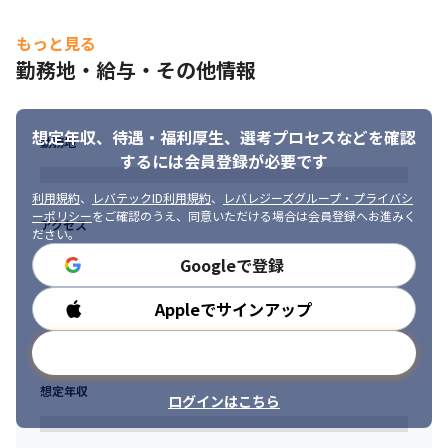
もっと見る
勤務地・給与・その他情報
想定年収、待遇・福利厚生、
選考プロセスなどを確認
勤務地
するには会員登録が必要です
利用規約
、
レバテックID利用規約
、
レバレジーズグループ・プライバシ
ーポリシー
をご確認のうえ、同意いただける場合は会員登録へお進みく
アクセス
ださい。
Googleで登録
Appleでサインアップ
勤務時間
メールアドレスで登録
想定年収
ログインはこちら