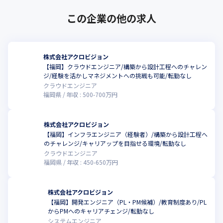
◆代表との1on1 / キャリアビジョン面談

この企業の他の求人
代表と直接キャリアビジョンについて話せる1on1を実施。

「将来どんなエンジニアになりたいか」を会社全体でサポートす
る体制を整えています。
株式会社アクロビジョン
◆人事考課・昇給制度

【福岡】クラウドエンジニア/構築から設計工程へのチャレン
年2回の人事考課により、昇給査定およびキャリア相談を実施。

ジ/経験を活かしマネジメントへの挑戦も可能/転勤なし
スキルアップや上流工程への挑戦が、収入にしっかり反映される
クラウドエンジニア
仕組みです。
福岡県
年収 :
500
-
700
万円
◆単価公開制度

参画プロジェクトの単価を個別に開示。

株式会社アクロビジョン
給与にダイレクトに反映されるため、自分の市場価値を実感でき
【福岡】インフラエンジニア（経験者）/構築から設計工程へ
ます。
のチャレンジ/キャリアップを目指せる環境/転勤なし
クラウドエンジニア
◆勉強会

福岡県
年収 :
450
-
650
万円
月1回の社内勉強会を開催。

技術トレンドのキャッチアップや、上流工程・設計スキルの習得
など、

株式会社アクロビジョン
エンジニアとしての成長を会社全体でバックアップします。
【福岡】開発エンジニア（PL・PM候補）/教育制度あり/PL
からPMへのキャリアチェンジ/転勤なし
◆全国拠点展開

システムエンジニア