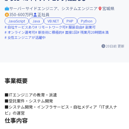
サーバーサイドエンジニア、システムエンジニア
宮城県
350-600万円
正社員
JavaScript
Java
VB.NET
PHP
Python
自社サービスあり
リモートワーク可
服装自由
副業可
オンライン選考可
新技術に積極的
面接1回
残業月20時間未満
女性エンジニアが活躍中
20日前
更新
事業概要
■ITエンジニアの教育・派遣

■受託案件・システム開発

■システム開発・インフラサービス・自社メディア「IT求人ナ
ビ」の運営
仕事内容