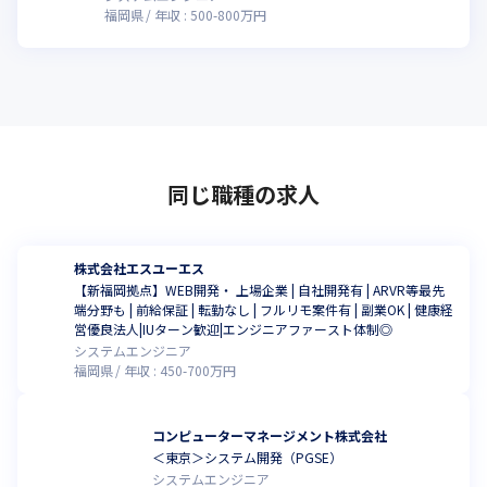
入社拠点はご希望を１００％反映

福岡県
年収 :
500
-
800
万円
（札幌・仙台・関東・名古屋・関西・広島・福岡）

ご本人の望まない転勤は一切ありません。※相談可
＝＝＝＝＝

【働きたいIT企業No.1を目指して】

アクロビジョンは、2007年に設立されたITソリューション企業で
す。
同じ職種の求人
取引先実績としては、GMOクリック証券やパナソニック株式会社
や合同会社DMMなどの

多くの優良なお客様のプロジェクトを対応しております。
株式会社エスユーエス
【新福岡拠点】WEB開発・ 上場企業 | 自社開発有 | ARVR等最先
弊社代表の末光は、元々はエンジニアとして、i-modeの海外展開
端分野も | 前給保証 | 転勤なし | フルリモ案件有 | 副業OK | 健康経
支援や大規模トレーディングシステムの開発などに携わってきま
営優良法人|IUターン歓迎|エンジニアファースト体制◎
した。

システムエンジニア
エンジニアを経験した末光だからこそ、エンジニアが働きやすい
福岡県
年収 :
450
-
700
万円
環境を整えたいという強い考えがあり、

腰を据えて長く活躍できる環境を目指し、社員が定着することに
力を入れて取り組んでおります。
コンピューターマネージメント株式会社
＜東京＞システム開発（PGSE）
今後もより一層社員の意見を募り、社内制度の充実化を目指して
システムエンジニア