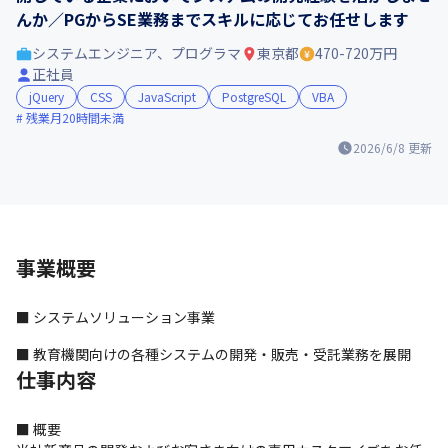
んか／PGからSE業務までスキルに応じてお任せします
システムエンジニア、プログラマ
東京都
470-720万円
正社員
jQuery
CSS
JavaScript
PostgreSQL
VBA
残業月20時間未満
2026/6/8
更新
事業概要
■ システムソリューション事業
■ 教育機関向けの各種システムの開発・販売・受託業務を展開
仕事内容
■ 概要
