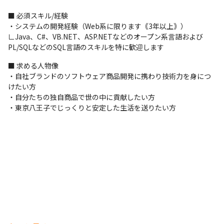
■ 必須スキル/経験

・システムの開発経験（Web系に限ります｟3年以上｠）

∟Java、C#、VB.NET、ASP.NETなどのオープン系言語および
PL/SQLなどのSQL言語のスキルを特に歓迎します
■ 求める人物像

・自社ブランドのソフトウェア商品開発に携わり技術力を身につ
けたい方

・自分たちの独自商品で世の中に貢献したい方

・東京八王子でじっくりと安定した生活を送りたい方