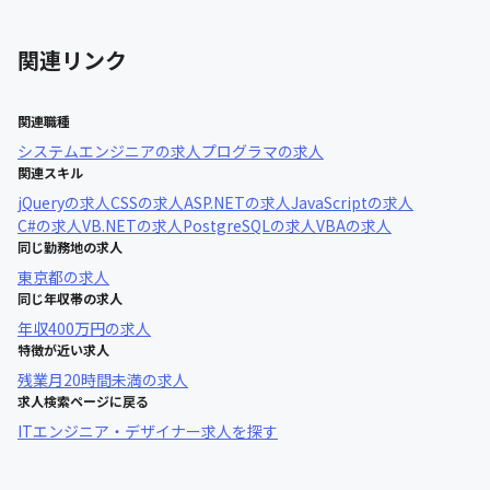
関連リンク
関連職種
システムエンジニア
の求人
プログラマ
の求人
関連スキル
jQuery
の求人
CSS
の求人
ASP.NET
の求人
JavaScript
の求人
C#
の求人
VB.NET
の求人
PostgreSQL
の求人
VBA
の求人
同じ勤務地の求人
東京都
の求人
同じ年収帯の求人
年収
400万円
の求人
特徴が近い求人
残業月20時間未満
の求人
求人検索ページに戻る
ITエンジニア・デザイナー求人を探す