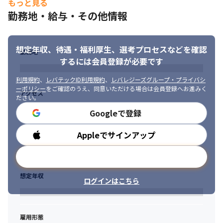
もっと見る
勤務地・給与・その他情報
想定年収、待遇・福利厚生、
選考プロセスなどを確認
勤務地
するには会員登録が必要です
利用規約
、
レバテックID利用規約
、
レバレジーズグループ・プライバシ
ーポリシー
をご確認のうえ、同意いただける場合は会員登録へお進みく
アクセス
ださい。
Googleで登録
Appleでサインアップ
勤務時間
メールアドレスで登録
想定年収
ログインはこちら
雇用形態