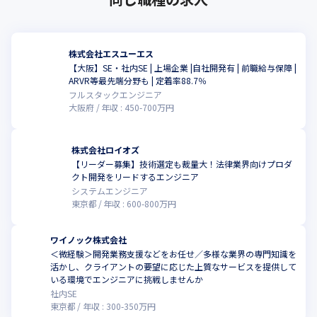
株式会社エスユーエス
【大阪】SE・社内SE | 上場企業 |自社開発有 | 前職給与保障 |
ARVR等最先端分野も | 定着率88.7％
フルスタックエンジニア
大阪府
年収 :
450
-
700
万円
株式会社ロイオズ
【リーダー募集】技術選定も裁量大！法律業界向けプロダ
クト開発をリードするエンジニア
システムエンジニア
東京都
年収 :
600
-
800
万円
ワイノック株式会社
＜微経験＞開発業務支援などをお任せ／多様な業界の専門知識を
活かし、クライアントの要望に応じた上質なサービスを提供して
いる環境でエンジニアに挑戦しませんか
社内SE
東京都
年収 :
300
-
350
万円