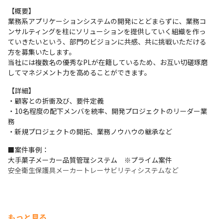
【概要】

業務系アプリケーションシステムの開発にとどまらずに、業務コ
ンサルティングを柱にソリューションを提供していく組織を作っ
ていきたいという、部門のビジョンに共感、共に挑戦いただける
方を募集いたします。

当社には複数名の優秀なPLが在籍しているため、お互い切磋琢磨
してマネジメント力を高めることができます。
【詳細】

・顧客との折衝及び、要件定義

・10名程度の配下メンバを統率、開発プロジェクトのリーダー業
務

・新規プロジェクトの開拓、業務ノウハウの継承など
■案件事例：

大手菓子メーカー品質管理システム　※プライム案件

安全衛生保護具メーカートレーサビリティシステムなど
もっと見る