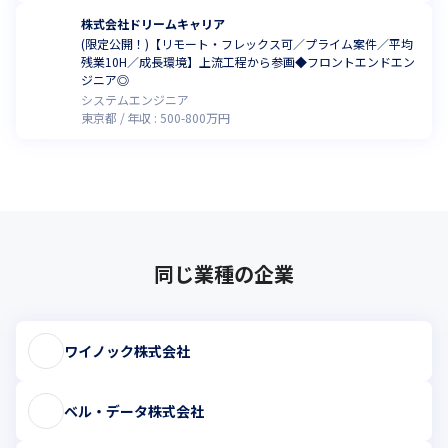
株式会社ドリームキャリア
(限定公開！)【リモート・フレックス可／プライム案件／平均
残業10H／成長環境】上流工程から参画◆フロントエンドエン
ジニア◎
システムエンジニア
東京都
年収 :
500
-
800
万円
同じ業種の企業
ワイノック株式会社
ベル・データ株式会社