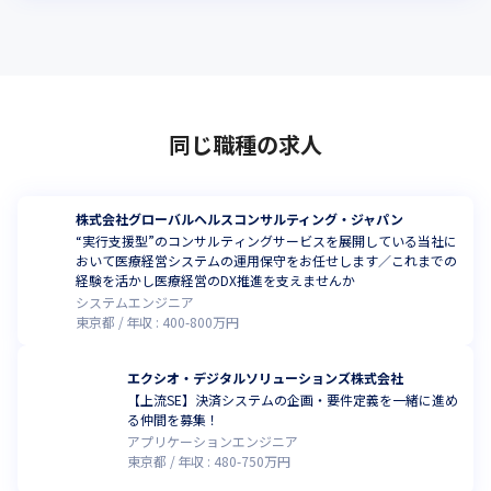
同じ職種の求人
株式会社グローバルヘルスコンサルティング・ジャパン
“実行支援型”のコンサルティングサービスを展開している当社に
おいて医療経営システムの運用保守をお任せします／これまでの
経験を活かし医療経営のDX推進を支えませんか
システムエンジニア
東京都
年収 :
400
-
800
万円
エクシオ・デジタルソリューションズ株式会社
【上流SE】決済システムの企画・要件定義を一緒に進め
る仲間を募集！
アプリケーションエンジニア
東京都
年収 :
480
-
750
万円