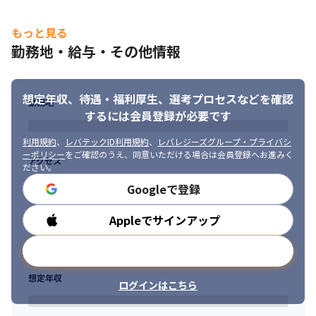
もっと見る
勤務地・給与・その他情報
想定年収、待遇・福利厚生、
選考プロセスなどを確認
勤務地
するには会員登録が必要です
利用規約
、
レバテックID利用規約
、
レバレジーズグループ・プライバシ
ーポリシー
をご確認のうえ、同意いただける場合は会員登録へお進みく
アクセス
ださい。
Googleで登録
Appleでサインアップ
勤務時間
メールアドレスで登録
想定年収
ログインはこちら