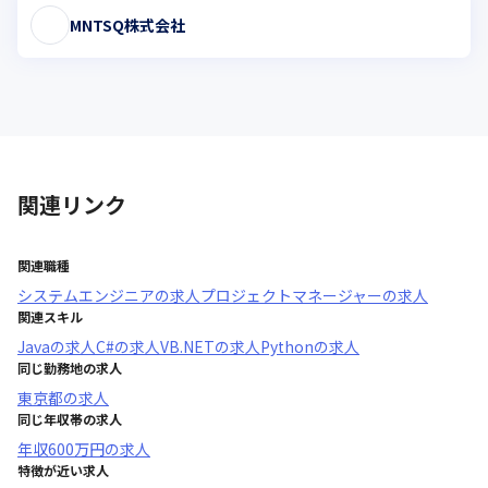
MNTSQ株式会社
関連リンク
関連職種
システムエンジニア
の求人
プロジェクトマネージャー
の求人
関連スキル
Java
の求人
C#
の求人
VB.NET
の求人
Python
の求人
同じ勤務地の求人
東京都
の求人
同じ年収帯の求人
年収
600万円
の求人
特徴が近い求人