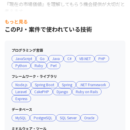
『現在の市場価値』を理解してもらう機会提供が大切だと
考えます。

・そのために案件単価、顧客評価など会社が持っている情
もっと見る
報は幅広く開示します。更に、社会情勢や技術動向を踏ま
このPJ・案件で使われている技術
えた会社の考えを共有することで、社員一人一人の選択が
より良いものになるよう最大限支援しています。

プログラミング言語
■ 社内の雰囲気／現場体制

JavaScript
Go
Java
C#
VB.NET
PHP
・オンライン上でのコミュニケーションが活発です！業務
Python
Ruby
Perl
上の重要な話題は「相手への思いやりと、スピーディーな
行動」に、カジュアルな話題は「誰でも気軽に」を意識し
フレームワーク・ライブラリ
ています。

Node.js
Spring Boot
Spring
.NET Framework
・社員が主体となって、月１回の懇親会や技術勉強会など
Laravel
CakePHP
Django
Ruby on Rails
を開催しております。それぞれの業務に集中しながらも、
Express
社内では自発的なコミュニケーションの場が沢山ありま
す。

データベース
・社員が異なる環境で活躍しているので、それぞれの経験
MySQL
PostgreSQL
SQL Server
Oracle
をシェアする場があります。

・多くの社員が異なるクライアント先で作業を行っていま
ミドルウェア・ツール