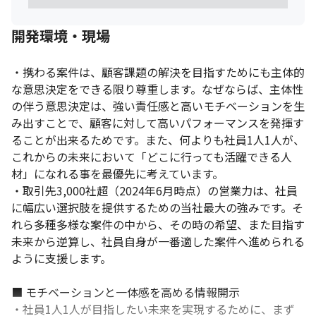
■ 案件例

・SaaSサービス／サーバサイドエンジニア（リモートワーク導
開発環境・現場
入）

工程：要件定義、設計、開発、テスト

環境：PHP、Laravel、GitHub、Slack、Swift、WebRTC、
・携わる案件は、顧客課題の解決を目指すためにも主体的
AWS、Sketch、Abstract、Miro
な意思決定をできる限り尊重します。なぜならば、主体性
の伴う意思決定は、強い責任感と高いモチベーションを生
・ファッション系ECサイト開発（リモートワーク導入）

み出すことで、顧客に対して高いパフォーマンスを発揮す
工程：企画、要件定義、設計、開発、テスト

ることが出来るためです。また、何よりも社員1人1人が、
環境：Kotlin、Java、Swift 、Objective-C、iOS、Android
これからの未来において「どこに行っても活躍できる人
・金融業向け基幹システム開発

材」になれる事を最優先に考えています。

工程：設計、製造、テスト

・取引先3,000社超（2024年6月時点）の営業力は、社員
環境：Java、ETL
に幅広い選択肢を提供するための当社最大の強みです。そ
れら多種多様な案件の中から、その時の希望、また目指す
未来から逆算し、社員自身が一番適した案件へ進められる
ように支援します。

■ モチベーションと一体感を高める情報開示

・社員1人1人が目指したい未来を実現するために、まず