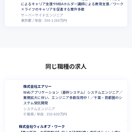
によるキャリア支援やMBAホルダー講師による教育支援／ワーク
×ライフのキャリアを促進する案件多数
サーバーサイドエンジニア
東京都
年収 :
500
-
1260
万円
同じ職種の求人
株式会社エアリー
Webアプリケーション（基幹システム）システムエンジニア／
業務拡大に伴い、エンジニア多数採用中！／千葉・首都圏のシ
ステム受託開発
システムエンジニア
千葉県
年収 :
350
-
600
万円
株式会社ウィルオブ・ワーク