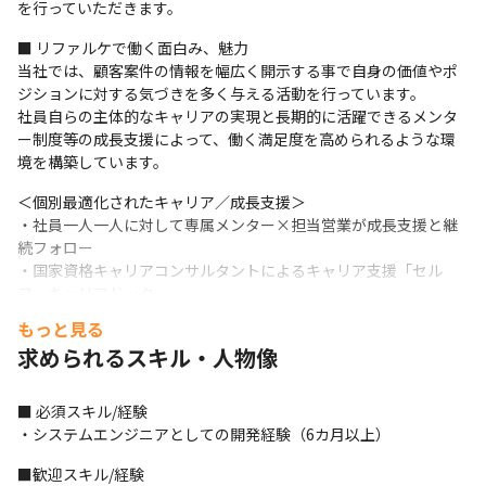
を行っていただきます。
■ リファルケで働く面白み、魅力

当社では、顧客案件の情報を幅広く開示する事で自身の価値やポ
ジションに対する気づきを多く与える活動を行っています。

社員自らの主体的なキャリアの実現と長期的に活躍できるメンタ
ー制度等の成長支援によって、働く満足度を高められるような環
境を構築しています。
＜個別最適化されたキャリア／成長支援＞

・社員一人一人に対して専属メンター×担当営業が成長支援と継
続フォロー

・国家資格キャリアコンサルタントによるキャリア支援「セル
フ・キャリアドック」

・社外講師によるコミュニケーション研修実施

もっと見る
・ベネフィット・ワン（健康促進、スキルUP‥等の社員自身が選
求められるスキル・人物像
べる福利厚生制度）

・資格取得支援制度（70超のIT資格が対象／受験料100％補助）
■ 必須スキル/経験

＜キャリアの選択肢＞

・システムエンジニアとしての開発経験（6カ月以上）
・早期活躍＆定着に向けたオンボーディング制度

・取引先3,000社以上の優良案件が豊富にあります（2024年6月時
■歓迎スキル/経験
