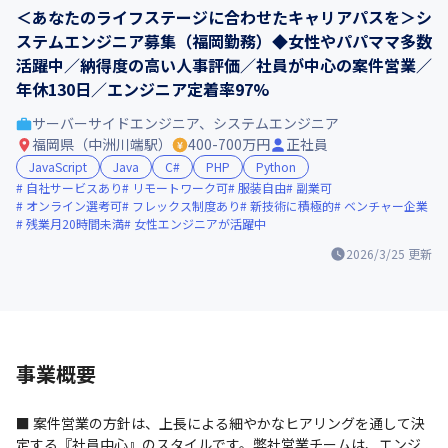
＜あなたのライフステージに合わせたキャリアパスを＞シ
ステムエンジニア募集（福岡勤務）◆女性やパパママ多数
活躍中／納得度の高い人事評価／社員が中心の案件営業／
年休130日／エンジニア定着率97%
サーバーサイドエンジニア、システムエンジニア
福岡県（中洲川端駅）
400-700万円
正社員
JavaScript
Java
C#
PHP
Python
自社サービスあり
リモートワーク可
服装自由
副業可
オンライン選考可
フレックス制度あり
新技術に積極的
ベンチャー企業
残業月20時間未満
女性エンジニアが活躍中
2026/3/25
更新
事業概要
■ 案件営業の方針は、上長による細やかなヒアリングを通して決
定する『社員中心』のスタイルです。弊社営業チームは、エンジ