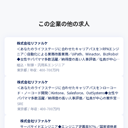
元、2019年に創業しました。当社は、･･･
この企業の他の求人
株式会社リファルケ
＜あなたのライフステージに合わせたキャリアパスを＞RPAエンジ
ニア◇自動化による業務改善業務／UiPath、Winactor、BizRobo!
◆女性やパパママ多数活躍／納得度の高い人事評価／社員が中心の
案件営業／年休130日／エンジニア定着率97%
組込・制御・汎用系エンジニア
東京都
年収 :
400
-
700
万円
株式会社リファルケ
＜あなたのライフステージに合わせたキャリアパスを＞ローコー
ド・ノーコード開発◇Kintone、Salesforce、OutSystems◆女性や
パパママ多数活躍／納得度の高い人事評価／社員が中心の案件営業
／年休130日／エンジニア定着率97%
SRE
東京都
年収 :
400
-
700
万円
株式会社リファルケ
サーバサイドエンジニア◆エンジニア定着率97％／国家資格者