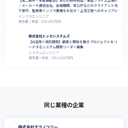
【第二新卒・未経験歓迎】安心の研修制度！東証プライム上場G
／メーカーや通信会社、金融機関、官公庁などのクライアント先
で保守、監視等インフラ業務をお任せ！上流工程へのキャリアUP
事例あり
インフラエンジニア
東京都
年収 :
320
-
365
万円
株式会社トッカシステムズ
【AI活用×受託開発】顧客と関係を築きプロジェクトをリ
ードするシステム開発リーダー募集
システムエンジニア
東京都
年収 :
700
-
1100
万円
同じ業種の企業
株式会社テクノツリー