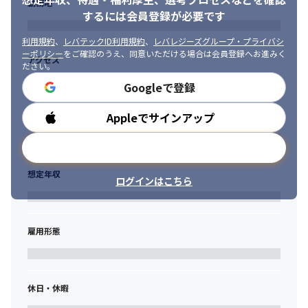
勤務地
業務を準備しています。それら社内業務と並行し、当社技術責任
するには会員登録が必要です
者が社員一人一人の目指したい方向性をじっくりとヒアリング
し、次月からの案件を探していきます。

利用規約
、
レバテックID利用規約
、
レバレジーズグループ・プライバシ
・国家資格キャリアコンサルタントが、社員の任意のタイミング
ーポリシー
をご確認のうえ、同意いただける場合は会員登録へお進みく
アクセス
で1on1形式のキャリアコンサルティングを実施します。業務に関
ださい。
わる内容に限らず、社員1人1人のライフキャリアに寄り添って話
Googleで登録
を聞きます。

・社員一人一人にメンターが付き、1on1形式のヒアリングを行い
Appleでサインアップ
勤務時間
ます。定期的な成長支援の実施や担当業務に課題や懸念がないか
をヒアリングすることで働く満足度の向上を促進していきます。
メールアドレスで登録
＜スキルアップ支援＞

想定年収
・自身の「現在の市場価値」を確認することが出来るのが「単価
ログインはこちら
査定制度」です。実際の営業チームによる「市場価値に沿った単
価見積」が行われますので、エンジニア社員にとっては、今後の
スキルアップの為の営業指針にすることが出来ます。

雇用形態
・その上で、キャリア支援を通して学習機会の必要性を促しなが
ら、社員自らが必要性を感じた領域を伸ばしていける個別最適化
されたスキルアップ研修を準備しています。 

・リーダーシップやマネジメントスキルを身に着けられる、リフ
休日・休暇
ァルケ独自の「マネジメント研修」を実施しています。