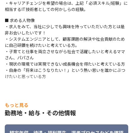
点）

・キャリアチェンジを希望の場合は、上記「 必須スキル/経験」に
・本人のキャリア希望に併せてチャレンジ可能なエンド直、元請
相当するIT技術者としての何かしらの経験。
直案件を保有しています。

■ 求める人物像

・単価／案件情報100％開示

・求人をみて、当社に少しでも興味を持っていただいた方とは是
・高還元率×賞与年3回＝業界でも高い給与水準を達成していま
非お会いしたいです！

す。
・システムエンジニアとして、顧客課題の解決や社会貢献のため
＜働きやすい環境＞

に自己研鑽を続けたいと考えている方。

・残業少、年間休日130日（2022年実績）

・子育てと仕事を両立させながら社会で活躍したいと考えるママ
・びずめし（健康支援を目的とした食事福利厚生支援）

さん、パパさん

・ママ、パパ応援

・現状の環境では実現できない成長機会を得たいと考えている方

・副業OK実績多数

・自身の「将来はこうなりたい！」という熱い思いを誰かにぶつ
・リモートワーク相談可能

けたいと思っている方
・創業以来エンジニア定着率97%（2026年3月時点）

・退職金制度
■ 入社後のキャリア戦略支援

もっと見る
＜入社時・案件参画中＞

・入社後の早期活躍＆定着に向けた支援として「オンボーディン
勤務地・給与・その他情報
グ制度」を導入しています。この制度では、入社後から継続した
「1on1」の定期実施などの、様々な施策を行っております。

・本社勤務の場合は、自社プロダクト開発や受託開発などの社内
想定年収、待遇・福利厚生、
選考プロセスなどを確認