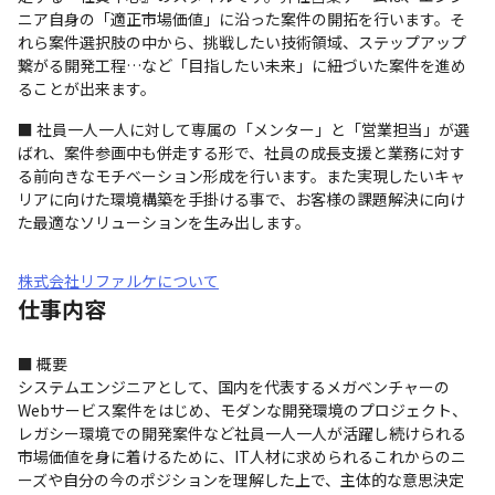
ニア自身の「適正市場価値」に沿った案件の開拓を行います。そ
れら案件選択肢の中から、挑戦したい技術領域、ステップアップ
繋がる開発工程…など「目指したい未来」に紐づいた案件を進め
ることが出来ます。
■ 社員一人一人に対して専属の「メンター」と「営業担当」が選
ばれ、案件参画中も併走する形で、社員の成長支援と業務に対す
る前向きなモチベーション形成を行います。また実現したいキャ
リアに向けた環境構築を手掛ける事で、お客様の課題解決に向け
た最適なソリューションを生み出します。
株式会社リファルケについて
仕事内容
■ 概要

システムエンジニアとして、国内を代表するメガベンチャーの
Webサービス案件をはじめ、モダンな開発環境のプロジェクト、
レガシー環境での開発案件など社員一人一人が活躍し続けられる
市場価値を身に着けるために、IT人材に求められるこれからのニ
ーズや自分の今のポジションを理解した上で、主体的な意思決定