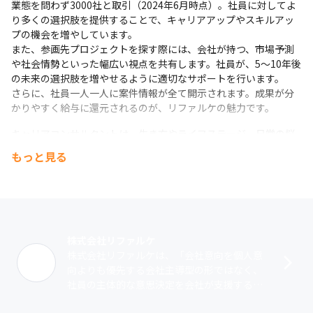
業態を問わず3000社と取引（2024年6月時点）。社員に対してよ
り多くの選択肢を提供することで、キャリアアップやスキルアッ
プの機会を増やしています。

また、参画先プロジェクトを探す際には、会社が持つ、市場予測
や社会情勢といった幅広い視点を共有します。社員が、5～10年後
の未来の選択肢を増やせるように適切なサポートを行います。

さらに、社員一人一人に案件情報が全て開示されます。成果が分
かりやすく給与に還元されるのが、リファルケの魅力です。
キャリアコンサルタントは、生き方やライフステージ、日常の悩
みなどを細やかにヒアリングし、社員一人ひとりのキャリア戦略
もっと見る
を支援しています。最大の特徴としては、相談者の心理的安全性
を確保するために、基本原則として他部署への情報連携の一切を
禁止しています。
このような取り組みを通して社員一人ひとりが本当に活躍できる
環境を提供し、事業は右肩上がりに成長中。2019年の創業から６
株式会社リファルケ
期連続黒字を継続しており（2024年6月実績）、直近5年間で売上
株式会社リファルケは、「会社意向を個人意
17倍を達成しています（2024年6月現在）。 
向よりも優先する会社主導型の形ではなく、
社員の主体的な意思決定を会社が支援する社
今後もSES事業にて事業拡大を行いながら、新規事業として様々
員支援型のIT会社を作りたい」という想いの
な領域にも幅を広げていく方針です。