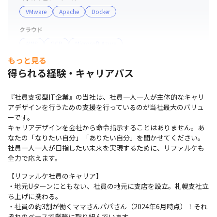
す。そのため、適時、リファルケ社員同士が対面で会うこ
VMware
Apache
Docker
とによって、会社の一員として、仲間意識を感じることが
クラウド
できます。また、異なる環境や課題を共有する場を設ける
AWS
GCP
Microsoft Azure
ことによって、お互いを尊重する文化を形成し、メリハリ
のある関係性をを構築します。

もっと見る
サーバー・OS
得られる経験・キャリアパス
Windows
Linux
＜募集背景＞

当社は設立から5期連続黒字を達成、コロナ禍という社会
支給PC
『社員支援型IT企業』の当社は、社員一人一人が主体的なキャリ
情勢の中でも力強く、右肩上がりで成長を続けている企業
現場で選択可能（Windows/Mac）
アデザインを行うための支援を行っているのが当社最大のバリュ
です（2024年6月実績）。直近5年の売上を比較したとき
ーです。

に17倍の成長を達成しました（2024年6月現在）。 

キャリアデザインを会社から命令指示することはありません。あ
7期以降もさらなる事業拡大を見込んでいるため、経験者
なたの「なりたい自分」「ありたい自分」を聞かせてください。

社員一人一人が目指したい未来を実現するために、リファルケも
の大規模採用を行ってまいります。
全力で応えます。
【リファルケ社員のキャリア】

・地元Uターンにともない、社員の地元に支店を設立。札幌支社立
ち上げに携わる。

・社員の約3割が働くママさんパパさん（2024年6月時点）！それ
ぞれのペースで業務に取り組んでいます。
