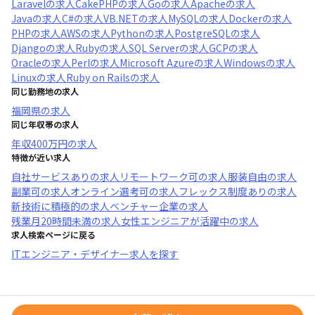
Laravel
の求人
CakePHP
の求人
Go
の求人
Apache
の求人
Java
の求人
C#
の求人
VB.NET
の求人
MySQL
の求人
Docker
の求人
PHP
の求人
AWS
の求人
Python
の求人
PostgreSQL
の求人
Django
の求人
Ruby
の求人
SQL Server
の求人
GCP
の求人
Oracle
の求人
Perl
の求人
Microsoft Azure
の求人
Windows
の求人
Linux
の求人
Ruby on Rails
の求人
同じ勤務地の求人
福岡県
の求人
同じ年収帯の求人
年収
400万円
の求人
特徴が近い求人
自社サービスあり
の求人
リモートワーク可
の求人
服装自由
の求人
副業可
の求人
オンライン選考可
の求人
フレックス制度あり
の求人
新技術に積極的
の求人
ベンチャー企業
の求人
残業月20時間未満
の求人
女性エンジニアが活躍中
の求人
求人検索ページに戻る
ITエンジニア・デザイナー求人を探す