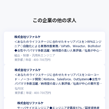
元、2019年に創業しました。当社は、･･･
この企業の他の求人
株式会社リファルケ
＜あなたのライフステージに合わせたキャリアパスを＞RPAエンジ
ニア◇自動化による業務改善業務／UiPath、Winactor、BizRobo!
◆女性やパパママ多数活躍／納得度の高い人事評価／社員が中心の
案件営業／年休130日／エンジニア定着率97%
組込・制御・汎用系エンジニア
東京都
年収 :
400
-
700
万円
株式会社リファルケ
＜あなたのライフステージに合わせたキャリアパスを＞ローコー
ド・ノーコード開発◇Kintone、Salesforce、OutSystems◆女性や
パパママ多数活躍／納得度の高い人事評価／社員が中心の案件営業
／年休130日／エンジニア定着率97%
社内SE
東京都
年収 :
400
-
700
万円
株式会社リファルケ
サーバサイドエンジニア◆エンジニア定着率97％／国家資格者