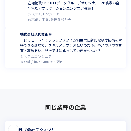
在宅勤務OK！NTTデータグループオリジナルERP製品の会
計管理アプリケーションエンジニア募集！
システムエンジニア
東京都
年収 :
640
-
870
万円
株式会社現代技術舎
一部リモート可！フレックスタイム制■常に新たな高度技術を習
得できる環境で、スキルアップ！お互いのスキルやノウハウを共
有・高めあい、弊社で共に成長していきませんか？
システムエンジニア
東京都
年収 :
400
-
600
万円
同じ業種の企業
株式会社テクノツリー