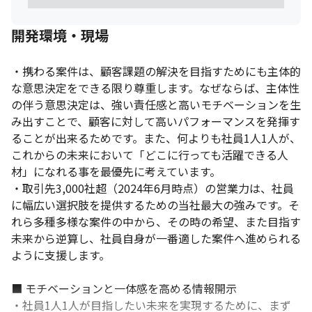
・外資系通信企業向けシステム開発支援業務（リモート導入）

工程：QAリード、テスト（QA Lead、UAT Coordinator、
開発環境・現場
tester）

環境：QA、テスト、英語環境
・携わる案件は、顧客課題の解決を目指すためにも主体的
・外資系生命保険会社向け業務支援（リモート導入）

な意思決定をできる限り尊重します。なぜならば、主体性
工程：QA、テスト（Tester）

の伴う意思決定は、強い責任感と高いモチベーションを生
環境：生保、英語環境
み出すことで、顧客に対して高いパフォーマンスを発揮す
・外資系生命保険向けシステム開発支援業務（リモート導入）

ることが出来るためです。また、何よりも社員1人1人が、
工程：設計～テスト（Business System Analyst）

これからの未来において「どこに行っても活躍できる人
環境：生保、英語環境
材」になれる事を最優先に考えています。

・取引先3,000社超（2024年6月時点）の営業力は、社員
・外資系物流企業向け積載管理システム開発支援業務（リモート
に幅広い選択肢を提供するための当社最大の強みです。そ
導入）

工程：設計書作成、仕様書作成

れら多種多様な案件の中から、その時の希望、また目指す
環境：COBOL
未来から逆算し、社員自身が一番適した案件へ進められる
ように支援します。

■ モチベーションと一体感を高める情報開示

・社員1人1人が目指したい未来を実現するために、まず