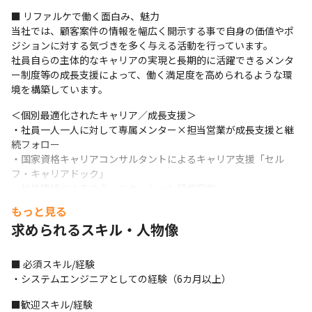
■ リファルケで働く面白み、魅力

当社では、顧客案件の情報を幅広く開示する事で自身の価値やポ
ジションに対する気づきを多く与える活動を行っています。

社員自らの主体的なキャリアの実現と長期的に活躍できるメンタ
ー制度等の成長支援によって、働く満足度を高められるような環
境を構築しています。
＜個別最適化されたキャリア／成長支援＞

・社員一人一人に対して専属メンター×担当営業が成長支援と継
続フォロー

・国家資格キャリアコンサルタントによるキャリア支援「セル
フ・キャリアドック」

・社外講師によるコミュニケーション研修実施

・ベネフィット・ワン（健康促進、スキルUP‥等の社員自身が選
もっと見る
べる福利厚生制度）

求められるスキル・人物像
・資格取得支援制度（70超のIT資格が対象／受験料100％補助）
＜キャリアの選択肢＞

■ 必須スキル/経験

・早期活躍＆定着に向けたオンボーディング制度

・システムエンジニアとしての経験（6カ月以上）
・取引先3,000社以上の優良案件が豊富にあります（2024年6月時
点）

■歓迎スキル/経験
