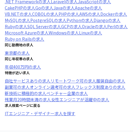
.NET Framework
の求人
Laravel
の求人
JavaScript
の求人
CakePHP
の求人
Go
の求人
Java
の求人
Apache
の求人
VB.NET
の求人
COBOL
の求人
PHP
の求人
AWS
の求人
Docker
の求人
MySQL
の求人
PostgreSQL
の求人
Python
の求人
Django
の求人
Ruby
の求人
SQL Server
の求人
GCP
の求人
Oracle
の求人
Perl
の求人
Microsoft Azure
の求人
Windows
の求人
Linux
の求人
Ruby on Rails
の求人
同じ勤務地の求人
東京都
の求人
同じ年収帯の求人
年収
400万円
の求人
特徴が近い求人
自社サービスあり
の求人
リモートワーク可
の求人
服装自由
の求人
副業可
の求人
オンライン選考可
の求人
フレックス制度あり
の求人
新技術に積極的
の求人
ベンチャー企業
の求人
残業月20時間未満
の求人
女性エンジニアが活躍中
の求人
求人検索ページに戻る
ITエンジニア・デザイナー求人を探す