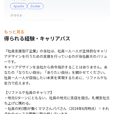
す。そのため、適時、リファルケ社員同士が対面で会うこ
Apache
Docker
とによって、会社の一員として、仲間意識を感じることが
クラウド
できます。また、異なる環境や課題を共有する場を設ける
AWS
GCP
Microsoft Azure
ことによって、お互いを尊重する文化を形成し、メリハリ
のある関係性をを構築します。

もっと見る
サーバー・OS
得られる経験・キャリアパス
Windows
Linux
＜募集背景＞

当社は設立から5期連続黒字を達成、コロナ禍という社会
支給PC
『社員支援型IT企業』の当社は、社員一人一人が主体的なキャリ
情勢の中でも力強く、右肩上がりで成長を続けている企業
現場で選択可能（Windows/Mac）
アデザインを行うための支援を行っているのが当社最大のバリュ
です（2024年6月実績）。直近5年の売上を比較したとき
ーです。

に17倍の成長を達成しました（2024年6月現在）。 

キャリアデザインを会社から命令指示することはありません。あ
7期以降もさらなる事業拡大を見込んでいるため、経験者
なたの「なりたい自分」「ありたい自分」を聞かせてください。

社員一人一人が目指したい未来を実現するために、リファルケも
の大規模採用を行ってまいります。
全力で応えます。
【リファルケ社員のキャリア】

・地元Uターンにともない、社員の地元に支店を設立。札幌支社立
ち上げに携わる。

・社員の約3割が働くママさんパパさん（2024年6月時点）！それ
ぞれのペースで業務に取り組んでいます。
