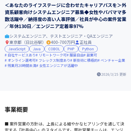
＜あなたのライフステージに合わせたキャリアパスを＞外
資系顧客向けシステムエンジニア募集◆女性やパパママ多
数活躍中／納得度の高い人事評価／社員が中心の案件営業
／年休130日／エンジニア定着率97%
システムエンジニア、テストエンジニア・QAエンジニア
東京都（日比谷駅）
400-700万円
正社員
JavaScript
Java
COBOL
PHP
Python
自社サービスあり
リモートワーク可
服装自由
副業可
オンライン選考可
フレックス制度あり
新技術に積極的
ベンチャー企業
残業月20時間未満
女性エンジニアが活躍中
2026/3/25
更新
事業概要
■ 案件営業の方針は、上長による細やかなヒアリングを通して決
定する『社員中心』のスタイルです。弊社営業チームは、エンジ