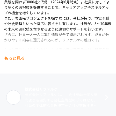
業態を問わず3000社と取引（2024年6月時点）。社員に対してよ
り多くの選択肢を提供することで、キャリアアップやスキルアッ
プの機会を増やしています。

また、参画先プロジェクトを探す際には、会社が持つ、市場予測
や社会情勢といった幅広い視点を共有します。社員が、5～10年後
の未来の選択肢を増やせるように適切なサポートを行います。

さらに、社員一人一人に案件情報が全て開示されます。成果が分
かりやすく給与に還元されるのが、リファルケの魅力です。
キャリアコンサルタントは、生き方やライフステージ、日常の悩
みなどを細やかにヒアリングし、社員一人ひとりのキャリア戦略
もっと見る
を支援しています。最大の特徴としては、相談者の心理的安全性
を確保するために、基本原則として他部署への情報連携の一切を
禁止しています。
このような取り組みを通して社員一人ひとりが本当に活躍できる
環境を提供し、事業は右肩上がりに成長中。2019年の創業から６
株式会社リファルケ
期連続黒字を継続しており（2024年6月実績）、直近5年間で売上
株式会社リファルケは、「会社意向を個人意
17倍を達成しています（2024年6月現在）。 
向よりも優先する会社主導型の形ではなく、
社員の主体的な意思決定を会社が支援する社
今後もSES事業にて事業拡大を行いながら、新規事業として様々
員支援型のIT会社を作りたい」という想いの
な領域にも幅を広げていく方針です。