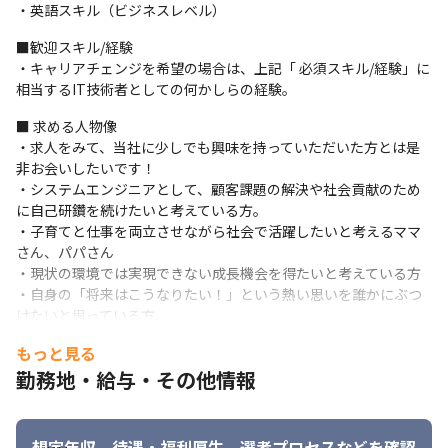
・本人のキャリア希望に併せてチャレンジ可能なエンド直、元請
・英語スキル（ビジネスレベル）
直案件を保有しています。

■歓迎スキル/経験

・単価／案件情報100％開示

・キャリアチェンジを希望の場合は、上記「 必須スキル/経験」に
・高還元率×賞与年3回＝業界でも高い給与水準を達成していま
相当するIT技術者としての何かしらの経験。
す。
■ 求める人物像

＜働きやすい環境＞

・求人をみて、当社に少しでも興味を持っていただいた方とは是
・残業少、年間休日130日（2022年実績）

非お会いしたいです！

・びずめし（健康支援を目的とした食事福利厚生支援）

・システムエンジニアとして、顧客課題の解決や社会貢献のため
・ママ、パパ応援

に自己研鑽を続けたいと考えている方。

・副業OK実績多数

・子育てと仕事を両立させながら社会で活躍したいと考えるママ
・リモートワーク相談可能

さん、パパさん

・創業以来エンジニア定着率97%（2026年3月時点）

・現状の環境では実現できない成長機会を得たいと考えている方

・退職金制度
・自身の「将来はこうなりたい！」という熱い思いを誰かにぶつ
■ 入社後のキャリア戦略支援

けたいと思っている方
＜入社時・案件参画中＞

もっと見る
・入社後の早期活躍＆定着に向けた支援として「オンボーディン
グ制度」を導入しています。この制度では、入社後から継続した
勤務地・給与・その他情報
「1on1」の定期実施などの、様々な施策を行っております。

・本社勤務の場合は、自社プロダクト開発や受託開発などの社内
業務を準備しています。それら社内業務と並行し、当社技術責任
想定年収、待遇・福利厚生、
選考プロセスなどを確認