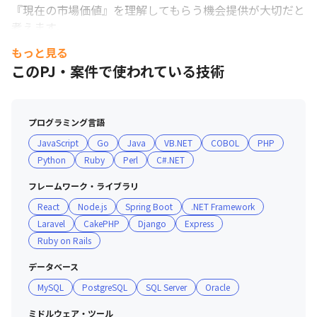
『現在の市場価値』を理解してもらう機会提供が大切だと
考えます。

・そのために案件単価、顧客評価など会社が持っている情
もっと見る
報は幅広く開示します。更に、社会情勢や技術動向を踏ま
このPJ・案件で使われている技術
えた会社の考えを共有することで、社員一人一人の選択が
より良いものになるよう最大限支援しています。

プログラミング言語
■ 社内の雰囲気／現場体制

JavaScript
Go
Java
VB.NET
COBOL
PHP
・オンライン上でのコミュニケーションが活発です！業務
Python
Ruby
Perl
C#.NET
上の重要な話題は「相手への思いやりと、スピーディーな
行動」に、カジュアルな話題は「誰でも気軽に」を意識し
フレームワーク・ライブラリ
ています。

React
Node.js
Spring Boot
.NET Framework
・社員が主体となって、月１回の懇親会や技術勉強会など
Laravel
CakePHP
Django
Express
を開催しております。それぞれの業務に集中しながらも、
Ruby on Rails
社内では自発的なコミュニケーションの場が沢山ありま
す。

データベース
・社員が異なる環境で活躍しているので、それぞれの経験
MySQL
PostgreSQL
SQL Server
Oracle
をシェアする場があります。

・多くの社員が異なるクライアント先で作業を行っていま
ミドルウェア・ツール