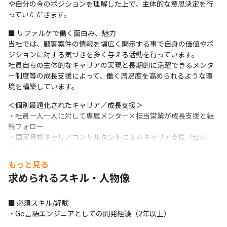
や自分の今のポジションを理解した上で、主体的な意思決定を行
っていただきます。
■ リファルケで働く面白み、魅力

当社では、顧客案件の情報を幅広く開示する事で自身の価値やポ
ジションに対する気づきを多く与える活動を行っています。

社員自らの主体的なキャリアの実現と長期的に活躍できるメンタ
ー制度等の成長支援によって、働く満足度を高められるような環
境を構築しています。
＜個別最適化されたキャリア／成長支援＞

・社員一人一人に対して専属メンター×担当営業が成長支援と継
続フォロー

・国家資格キャリアコンサルタントによるキャリア支援「セル
フ・キャリアドック」

・社外講師によるコミュニケーション研修実施

もっと見る
・ベネフィット・ワン（健康促進、スキルUP‥等の社員自身が選
求められるスキル・人物像
べる福利厚生制度）

・資格取得支援制度（70超のIT資格が対象／受験料100％補助）
■ 必須スキル/経験

＜キャリアの選択肢＞

・Go言語エンジニアとしての開発経験（2年以上）
・早期活躍＆定着に向けたオンボーディング制度
