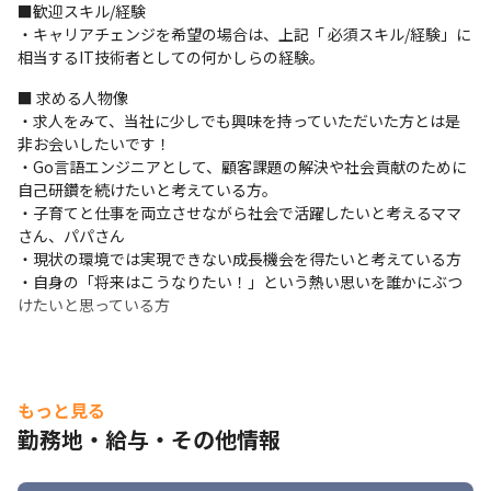
・取引先3,000社以上の優良案件が豊富にあります（2024年6月時
■歓迎スキル/経験

点）

・キャリアチェンジを希望の場合は、上記「 必須スキル/経験」に
・本人のキャリア希望に併せてチャレンジ可能なエンド直、元請
相当するIT技術者としての何かしらの経験。
直案件を保有しています。

■ 求める人物像

・単価／案件情報100％開示

・求人をみて、当社に少しでも興味を持っていただいた方とは是
・高還元率×賞与年3回＝業界でも高い給与水準を達成していま
非お会いしたいです！

す。
・Go言語エンジニアとして、顧客課題の解決や社会貢献のために
＜働きやすい環境＞

自己研鑽を続けたいと考えている方。

・残業少、年間休日130日（2022年実績）

・子育てと仕事を両立させながら社会で活躍したいと考えるママ
・びずめし（健康支援を目的とした食事福利厚生支援）

さん、パパさん

・ママ、パパ応援

・現状の環境では実現できない成長機会を得たいと考えている方

・副業OK実績多数

・自身の「将来はこうなりたい！」という熱い思いを誰かにぶつ
・リモートワーク相談可能

けたいと思っている方
・創業以来エンジニア定着率97%（2026年3月時点）

・退職金制度
■ 入社後のキャリア戦略支援

もっと見る
＜入社時・案件参画中＞

・入社後の早期活躍＆定着に向けた支援として「オンボーディン
勤務地・給与・その他情報
グ制度」を導入しています。この制度では、入社後から継続した
「1on1」の定期実施などの、様々な施策を行っております。
