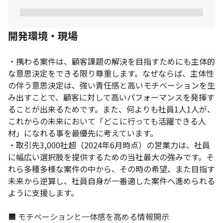
■ 案件例

・コンテンツ会社向け プラットフォーム エンハンス開発支援（フ
開発環境・現場
ルリモート）

工程：大規模プラットフォームの開発、改修、保守開発

環境：Go、AWS、Kotlin
・携わる案件は、顧客課題の解決を目指すためにも主体的
な意思決定をできる限り尊重します。なぜならば、主体性
・金融系WEBアプリケーション開発（リモートワーク導入）

の伴う意思決定は、強い責任感と高いモチベーションを生
工程：要件定義～テスト

み出すことで、顧客に対して高いパフォーマンスを発揮す
環境：Go、Java、AWS、Docker
ることが出来るためです。また、何よりも社員1人1人が、
・クレジットカード決済管理システム開発（リモートワーク導
これからの未来において「どこに行っても活躍できる人
入）

材」になれる事を最優先に考えています。

工程：基本設計～テスト

・取引先3,000社超（2024年6月時点）の営業力は、社員
環境：Go、MySQL 、Docker、AWS
に幅広い選択肢を提供するための当社最大の強みです。そ
れら多種多様な案件の中から、その時の希望、また目指す
未来から逆算し、社員自身が一番適した案件へ進められる
ように支援します。

■ モチベーションと一体感を高める情報開示
