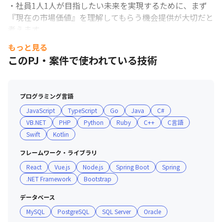
・社員1人1人が目指したい未来を実現するために、まず
『現在の市場価値』を理解してもらう機会提供が大切だと
考えます。

・そのために案件単価、顧客評価など会社が持っている情
もっと見る
報は幅広く開示します。更に、社会情勢や技術動向を踏ま
このPJ・案件で使われている技術
えた会社の考えを共有することで、社員一人一人の選択が
より良いものになるよう最大限支援しています。

プログラミング言語
■ 社内の雰囲気／現場体制

JavaScript
TypeScript
Go
Java
C#
・オンライン上でのコミュニケーションが活発です！業務
VB.NET
PHP
Python
Ruby
C++
C言語
上の重要な話題は「相手への思いやりと、スピーディーな
Swift
Kotlin
行動」に、カジュアルな話題は「誰でも気軽に」を意識し
ています。

フレームワーク・ライブラリ
・社員が主体となって、月１回の懇親会や技術勉強会など
React
Vue.js
Node.js
Spring Boot
Spring
を開催しております。それぞれの業務に集中しながらも、
.NET Framework
Bootstrap
社内では自発的なコミュニケーションの場が沢山ありま
す。

データベース
・社員が異なる環境で活躍しているので、それぞれの経験
MySQL
PostgreSQL
SQL Server
Oracle
をシェアする場があります。
