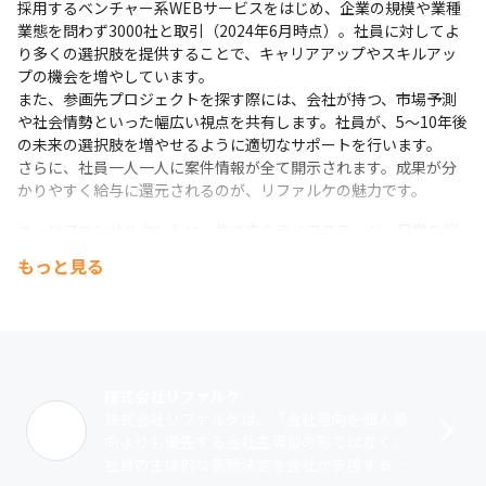
採用するベンチャー系WEBサービスをはじめ、企業の規模や業種
業態を問わず3000社と取引（2024年6月時点）。社員に対してよ
り多くの選択肢を提供することで、キャリアアップやスキルアッ
プの機会を増やしています。

また、参画先プロジェクトを探す際には、会社が持つ、市場予測
や社会情勢といった幅広い視点を共有します。社員が、5～10年後
の未来の選択肢を増やせるように適切なサポートを行います。

さらに、社員一人一人に案件情報が全て開示されます。成果が分
かりやすく給与に還元されるのが、リファルケの魅力です。
キャリアコンサルタントは、生き方やライフステージ、日常の悩
みなどを細やかにヒアリングし、社員一人ひとりのキャリア戦略
もっと見る
を支援しています。最大の特徴としては、相談者の心理的安全性
を確保するために、基本原則として他部署への情報連携の一切を
禁止しています。
このような取り組みを通して社員一人ひとりが本当に活躍できる
環境を提供し、事業は右肩上がりに成長中。2019年の創業から６
株式会社リファルケ
期連続黒字を継続しており（2024年6月実績）、直近5年間で売上
株式会社リファルケは、「会社意向を個人意
17倍を達成しています（2024年6月現在）。 
向よりも優先する会社主導型の形ではなく、
社員の主体的な意思決定を会社が支援する社
今後もSES事業にて事業拡大を行いながら、新規事業として様々