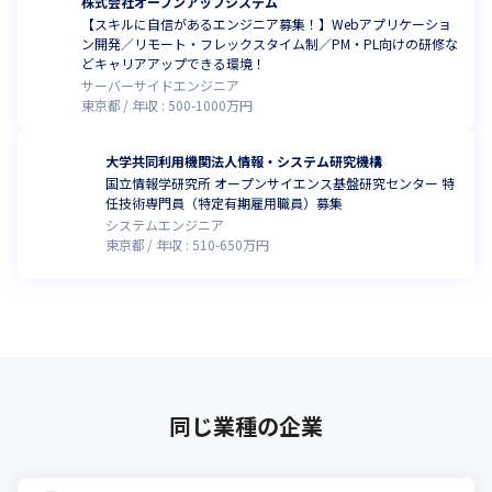
株式会社オープンアップシステム
【スキルに自信があるエンジニア募集！】Webアプリケーショ
ン開発／リモート・フレックスタイム制／PM・PL向けの研修な
どキャリアアップできる環境！
サーバーサイドエンジニア
東京都
年収 :
500
-
1000
万円
大学共同利用機関法人情報・システム研究機構
国立情報学研究所 オープンサイエンス基盤研究センター 特
任技術専門員（特定有期雇用職員）募集
システムエンジニア
東京都
年収 :
510
-
650
万円
同じ業種の企業