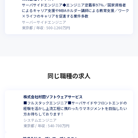
サーバサイドエンジニア◆エンジニア定着率97％／国家資格者
によるキャリア支援やMBAホルダー講師による教育支援／ワーク
×ライフのキャリアを促進する案件多数
サーバーサイドエンジニア
東京都
年収 :
500
-
1260
万円
同じ職種の求人
株式会社村田ソフトウェアサービス
■フルスタックエンジニア■サーバサイドやフロントエンドの
経験を活かし上流工程に携わったりマネジメントを目指したい
方お待ちしております！
システムエンジニア
東京都
年収 :
540
-
700
万円