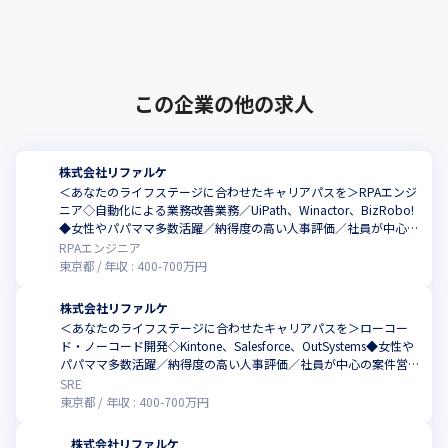
員支援型のIT会社を作りたい」という想いの
な領域にも幅を広げていく方針です。
元、2019年に創業しました。当社は、･･･
この企業の他の求人
株式会社リファルケ
＜あなたのライフステージに合わせたキャリアパスを＞RPAエンジ
ニア◇自動化による業務改善業務／UiPath、Winactor、BizRobo!
◆女性やパパママ多数活躍／納得度の高い人事評価／社員が中心の
案件営業／年休130日／エンジニア定着率97%
RPAエンジニア
東京都
年収 :
400
-
700
万円
株式会社リファルケ
＜あなたのライフステージに合わせたキャリアパスを＞ローコー
ド・ノーコード開発◇Kintone、Salesforce、OutSystems◆女性や
パパママ多数活躍／納得度の高い人事評価／社員が中心の案件営業
／年休130日／エンジニア定着率97%
SRE
東京都
年収 :
400
-
700
万円
株式会社リファルケ