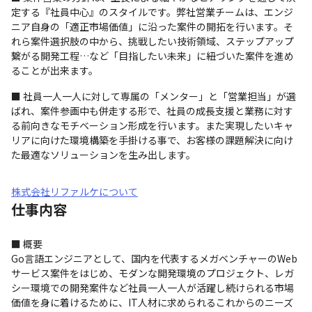
定する『社員中心』のスタイルです。弊社営業チームは、エンジ
ニア自身の「適正市場価値」に沿った案件の開拓を行います。そ
れら案件選択肢の中から、挑戦したい技術領域、ステップアップ
繋がる開発工程…など「目指したい未来」に紐づいた案件を進め
ることが出来ます。
■ 社員一人一人に対して専属の「メンター」と「営業担当」が選
ばれ、案件参画中も併走する形で、社員の成長支援と業務に対す
る前向きなモチベーション形成を行います。また実現したいキャ
リアに向けた環境構築を手掛ける事で、お客様の課題解決に向け
た最適なソリューションを生み出します。
株式会社リファルケについて
仕事内容
■ 概要

Go言語エンジニアとして、国内を代表するメガベンチャーのWeb
サービス案件をはじめ、モダンな開発環境のプロジェクト、レガ
シー環境での開発案件など社員一人一人が活躍し続けられる市場
価値を身に着けるために、IT人材に求められるこれからのニーズ