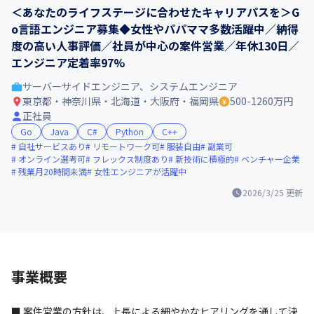
＜あなたのライフステージに合わせたキャリアパスを＞G
o言語エンジニア募集◆女性やパパママ多数活躍中／納得
度の高い人事評価／社員が中心の案件営業／年休130日／
エンジニア定着率97%
サーバーサイドエンジニア、システムエンジニア
東京都・神奈川県・北海道・大阪府・福岡県
500-1260万円
正社員
Go
Java
C#
Python
C++
自社サービスあり
リモートワーク可
服装自由
副業可
オンライン選考可
フレックス制度あり
新技術に積極的
ベンチャー企業
残業月20時間未満
女性エンジニアが活躍中
2026/3/25
更新
事業概要
■ 案件営業の方針は、上長による細やかなヒアリングを通して決