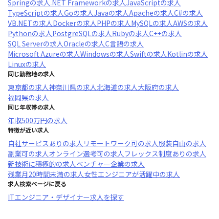
Spring
の求人
.NET Framework
の求人
JavaScript
の求人
TypeScript
の求人
Go
の求人
Java
の求人
Apache
の求人
C#
の求人
VB.NET
の求人
Docker
の求人
PHP
の求人
MySQL
の求人
AWS
の求人
Python
の求人
PostgreSQL
の求人
Ruby
の求人
C++
の求人
SQL Server
の求人
Oracle
の求人
C言語
の求人
Microsoft Azure
の求人
Windows
の求人
Swift
の求人
Kotlin
の求人
Linux
の求人
同じ勤務地の求人
東京都
の求人
神奈川県
の求人
北海道
の求人
大阪府
の求人
福岡県
の求人
同じ年収帯の求人
年収
500万円
の求人
特徴が近い求人
自社サービスあり
の求人
リモートワーク可
の求人
服装自由
の求人
副業可
の求人
オンライン選考可
の求人
フレックス制度あり
の求人
新技術に積極的
の求人
ベンチャー企業
の求人
残業月20時間未満
の求人
女性エンジニアが活躍中
の求人
求人検索ページに戻る
ITエンジニア・デザイナー求人を探す