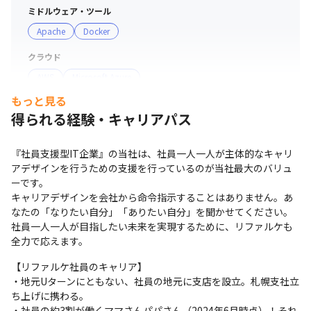
・多くの社員が異なるクライアント先で作業を行っていま
ミドルウェア・ツール
す。そのため、適時、リファルケ社員同士が対面で会うこ
Apache
Docker
とによって、会社の一員として、仲間意識を感じることが
クラウド
できます。また、異なる環境や課題を共有する場を設ける
AWS
Microsoft Azure
ことによって、お互いを尊重する文化を形成し、メリハリ
のある関係性をを構築します。

もっと見る
サーバー・OS
得られる経験・キャリアパス
Windows
Linux
＜募集背景＞

当社は設立から5期連続黒字を達成、コロナ禍という社会
支給PC
『社員支援型IT企業』の当社は、社員一人一人が主体的なキャリ
情勢の中でも力強く、右肩上がりで成長を続けている企業
現場で選択可能（Windows/Mac）
アデザインを行うための支援を行っているのが当社最大のバリュ
です（2024年6月実績）。直近5年の売上を比較したとき
ーです。

に17倍の成長を達成しました（2024年6月現在）。 

キャリアデザインを会社から命令指示することはありません。あ
7期以降もさらなる事業拡大を見込んでいるため、経験者
なたの「なりたい自分」「ありたい自分」を聞かせてください。

社員一人一人が目指したい未来を実現するために、リファルケも
の大規模採用を行ってまいります。
全力で応えます。
【リファルケ社員のキャリア】

・地元Uターンにともない、社員の地元に支店を設立。札幌支社立
ち上げに携わる。

・社員の約3割が働くママさんパパさん（2024年6月時点）！それ