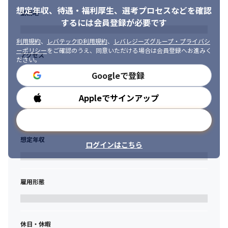
・本社勤務の場合は、自社プロダクト開発や受託開発などの社内
想定年収、待遇・福利厚生、
選考プロセスなどを確認
勤務地
業務を準備しています。それら社内業務と並行し、当社技術責任
するには会員登録が必要です
者が社員一人一人の目指したい方向性をじっくりとヒアリング
し、次月からの案件を探していきます。

利用規約
、
レバテックID利用規約
、
レバレジーズグループ・プライバシ
・国家資格キャリアコンサルタントが、社員の任意のタイミング
ーポリシー
をご確認のうえ、同意いただける場合は会員登録へお進みく
アクセス
で1on1形式のキャリアコンサルティングを実施します。業務に関
ださい。
わる内容に限らず、社員1人1人のライフキャリアに寄り添って話
Googleで登録
を聞きます。

・社員一人一人にメンターが付き、1on1形式のヒアリングを行い
Appleでサインアップ
勤務時間
ます。定期的な成長支援の実施や担当業務に課題や懸念がないか
をヒアリングすることで働く満足度の向上を促進していきます。
メールアドレスで登録
＜スキルアップ支援＞

想定年収
・自身の「現在の市場価値」を確認することが出来るのが「単価
ログインはこちら
査定制度」です。実際の営業チームによる「市場価値に沿った単
価見積」が行われますので、エンジニア社員にとっては、今後の
スキルアップの為の営業指針にすることが出来ます。

雇用形態
・その上で、キャリア支援を通して学習機会の必要性を促しなが
ら、社員自らが必要性を感じた領域を伸ばしていける個別最適化
されたスキルアップ研修を準備しています。 

・リーダーシップやマネジメントスキルを身に着けられる、リフ
休日・休暇
ァルケ独自の「マネジメント研修」を実施しています。