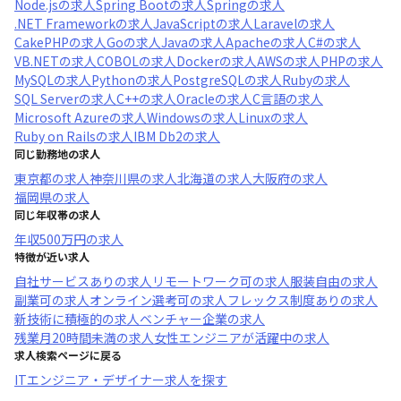
Node.js
の求人
Spring Boot
の求人
Spring
の求人
.NET Framework
の求人
JavaScript
の求人
Laravel
の求人
CakePHP
の求人
Go
の求人
Java
の求人
Apache
の求人
C#
の求人
VB.NET
の求人
COBOL
の求人
Docker
の求人
AWS
の求人
PHP
の求人
MySQL
の求人
Python
の求人
PostgreSQL
の求人
Ruby
の求人
SQL Server
の求人
C++
の求人
Oracle
の求人
C言語
の求人
Microsoft Azure
の求人
Windows
の求人
Linux
の求人
Ruby on Rails
の求人
IBM Db2
の求人
同じ勤務地の求人
東京都
の求人
神奈川県
の求人
北海道
の求人
大阪府
の求人
福岡県
の求人
同じ年収帯の求人
年収
500万円
の求人
特徴が近い求人
自社サービスあり
の求人
リモートワーク可
の求人
服装自由
の求人
副業可
の求人
オンライン選考可
の求人
フレックス制度あり
の求人
新技術に積極的
の求人
ベンチャー企業
の求人
残業月20時間未満
の求人
女性エンジニアが活躍中
の求人
求人検索ページに戻る
ITエンジニア・デザイナー求人を探す