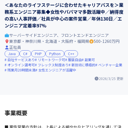
＜あなたのライフステージに合わせたキャリアパスを＞業
務系エンジニア募集◆女性やパパママ多数活躍中／納得度
の高い人事評価／社員が中心の案件営業／年休130日／エ
ンジニア定着率97%
サーバーサイドエンジニア、フロントエンドエンジニア
東京都・神奈川県・北海道・大阪府・福岡県
500-1260万円
正社員
Java
C#
PHP
Python
C++
自社サービスあり
リモートワーク可
服装自由
副業可
オンライン選考可
フレックス制度あり
新技術に積極的
ベンチャー企業
残業月20時間未満
女性エンジニアが活躍中
2026/3/25
更新
事業概要
■ 案件営業の方針は、上長による細やかなヒアリングを通して決