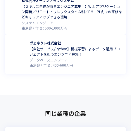
株式会社オープンアップシステム
【スキルに自信があるエンジニア募集！】Webアプリケーショ
ン開発／リモート・フレックスタイム制／PM・PL向けの研修な
どキャリアアップできる環境！
システムエンジニア
東京都
年収 :
500
-
1000
万円
ヴェネクト株式会社
【自社サービス/Python】機械学習によるデータ活用プロ
ジェクトを担うエンジニア募集！
データベースエンジニア
東京都
年収 :
400
-
600
万円
同じ業種の企業