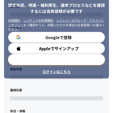
・本社勤務の場合は、自社プロダクト開発や受託開発などの社内
想定年収、待遇・福利厚生、
選考プロセスなどを確認
勤務地
業務を準備しています。それら社内業務と並行し、当社技術責任
するには会員登録が必要です
者が社員一人一人の目指したい方向性をじっくりとヒアリング
し、次月からの案件を探していきます。

利用規約
、
レバテックID利用規約
、
レバレジーズグループ・プライバシ
・国家資格キャリアコンサルタントが、社員の任意のタイミング
ーポリシー
をご確認のうえ、同意いただける場合は会員登録へお進みく
アクセス
で1on1形式のキャリアコンサルティングを実施します。業務に関
ださい。
わる内容に限らず、社員1人1人のライフキャリアに寄り添って話
Googleで登録
を聞きます。

・社員一人一人にメンターが付き、1on1形式のヒアリングを行い
Appleでサインアップ
勤務時間
ます。定期的な成長支援の実施や担当業務に課題や懸念がないか
をヒアリングすることで働く満足度の向上を促進していきます。
メールアドレスで登録
＜スキルアップ支援＞

想定年収
・自身の「現在の市場価値」を確認することが出来るのが「単価
ログインはこちら
査定制度」です。実際の営業チームによる「市場価値に沿った単
価見積」が行われますので、エンジニア社員にとっては、今後の
スキルアップの為の営業指針にすることが出来ます。

雇用形態
・その上で、キャリア支援を通して学習機会の必要性を促しなが
ら、社員自らが必要性を感じた領域を伸ばしていける個別最適化
されたスキルアップ研修を準備しています。 

・リーダーシップやマネジメントスキルを身に着けられる、リフ
休日・休暇
ァルケ独自の「マネジメント研修」を実施しています。