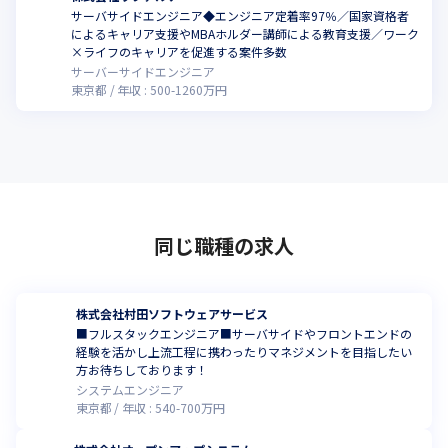
サーバサイドエンジニア◆エンジニア定着率97％／国家資格者
によるキャリア支援やMBAホルダー講師による教育支援／ワーク
×ライフのキャリアを促進する案件多数
サーバーサイドエンジニア
東京都
年収 :
500
-
1260
万円
同じ職種の求人
株式会社村田ソフトウェアサービス
■フルスタックエンジニア■サーバサイドやフロントエンドの
経験を活かし上流工程に携わったりマネジメントを目指したい
方お待ちしております！
システムエンジニア
東京都
年収 :
540
-
700
万円