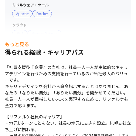
・多くの社員が異なるクライアント先で作業を行っていま
ミドルウェア・ツール
す。そのため、適時、リファルケ社員同士が対面で会うこ
Apache
Docker
とによって、会社の一員として、仲間意識を感じることが
クラウド
できます。また、異なる環境や課題を共有する場を設ける
AWS
Microsoft Azure
ことによって、お互いを尊重する文化を形成し、メリハリ
のある関係性をを構築します。

もっと見る
サーバー・OS
得られる経験・キャリアパス
Windows
Linux
＜募集背景＞

当社は設立から5期連続黒字を達成、コロナ禍という社会
支給PC
『社員支援型IT企業』の当社は、社員一人一人が主体的なキャリ
情勢の中でも力強く、右肩上がりで成長を続けている企業
現場で選択可能（Windows/Mac）
アデザインを行うための支援を行っているのが当社最大のバリュ
です（2024年6月実績）。直近5年の売上を比較したとき
ーです。

に17倍の成長を達成しました（2024年6月現在）。 

キャリアデザインを会社から命令指示することはありません。あ
7期以降もさらなる事業拡大を見込んでいるため、経験者
なたの「なりたい自分」「ありたい自分」を聞かせてください。

社員一人一人が目指したい未来を実現するために、リファルケも
の大規模採用を行ってまいります。
全力で応えます。
【リファルケ社員のキャリア】

・地元Uターンにともない、社員の地元に支店を設立。札幌支社立
ち上げに携わる。

・社員の約3割が働くママさんパパさん（2024年6月時点）！それ