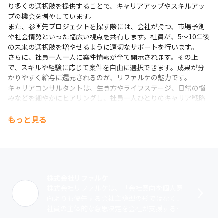
り多くの選択肢を提供することで、キャリアアップやスキルアッ
プの機会を増やしています。

また、参画先プロジェクトを探す際には、会社が持つ、市場予測
や社会情勢といった幅広い視点を共有します。社員が、5～10年後
の未来の選択肢を増やせるように適切なサポートを行います。

さらに、社員一人一人に案件情報が全て開示されます。その上
で、スキルや経験に応じて案件を自由に選択できます。成果が分
かりやすく給与に還元されるのが、リファルケの魅力です。

キャリアコンサルタントは、生き方やライフステージ、日常の悩
みなどを細やかにヒアリングし、社員一人ひとりのキャリア戦略
を支援しています。最大の特徴としては、相談者の心理的安全性
を確保するために、基本原則として他部署への情報連携の一切を
もっと見る
禁止しています。

このような取り組みを通して社員一人ひとりが本当に活躍できる
環境を提供し、事業は右肩上がりに成長中。2019年の創業から5
期連続黒字を継続しており（2023年6月実績）、直近4年間で売上
12倍を達成しています（2023年6月現在）。

株式会社リファルケ
今後もSES事業にて事業拡大を行いながら、新規事業として事業
株式会社リファルケは、「会社意向を個人意
承継や地方創生の領域にも幅を広げていく方針です。
向よりも優先する会社主導型の形ではなく、
社員の主体的な意思決定を会社が支援する社