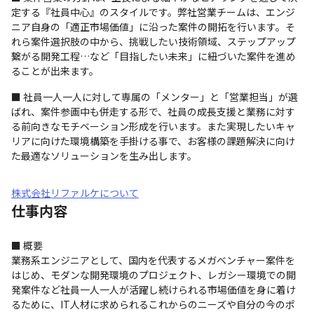
定する『社員中心』のスタイルです。弊社営業チームは、エンジ
ニア自身の「適正市場価値」に沿った案件の開拓を行います。そ
れら案件選択肢の中から、挑戦したい技術領域、ステップアップ
繋がる開発工程…など「目指したい未来」に紐づいた案件を進め
ることが出来ます。
■ 社員一人一人に対して専属の「メンター」と「営業担当」が選
ばれ、案件参画中も併走する形で、社員の成長支援と業務に対す
る前向きなモチベーション形成を行います。また実現したいキャ
リアに向けた環境構築を手掛ける事で、お客様の課題解決に向け
た最適なソリューションを生み出します。
株式会社リファルケについて
仕事内容
■ 概要

業務系エンジニアとして、国内を代表するメガベンチャー案件を
はじめ、モダンな開発環境のプロジェクト、レガシー環境での開
発案件など社員一人一人が活躍し続けられる市場価値を身に着け
るために、IT人材に求められるこれからのニーズや自分の今のポ