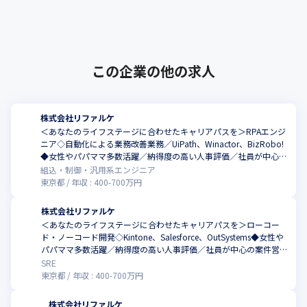
員支援型のIT会社を作りたい」という想いの
元、2019年に創業しました。当社は、･･･
この企業の他の求人
株式会社リファルケ
＜あなたのライフステージに合わせたキャリアパスを＞RPAエンジ
ニア◇自動化による業務改善業務／UiPath、Winactor、BizRobo!
◆女性やパパママ多数活躍／納得度の高い人事評価／社員が中心の
案件営業／年休130日／エンジニア定着率97%
組込・制御・汎用系エンジニア
東京都
年収 :
400
-
700
万円
株式会社リファルケ
＜あなたのライフステージに合わせたキャリアパスを＞ローコー
ド・ノーコード開発◇Kintone、Salesforce、OutSystems◆女性や
パパママ多数活躍／納得度の高い人事評価／社員が中心の案件営業
／年休130日／エンジニア定着率97%
SRE
東京都
年収 :
400
-
700
万円
株式会社リファルケ