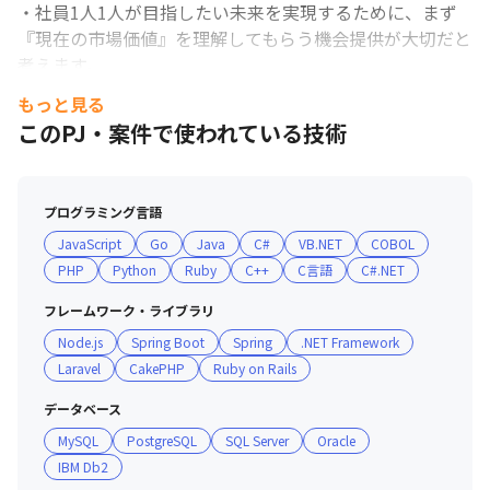
・社員1人1人が目指したい未来を実現するために、まず
『現在の市場価値』を理解してもらう機会提供が大切だと
考えます。

・そのために案件単価、顧客評価など会社が持っている情
もっと見る
報は幅広く開示します。更に、社会情勢や技術動向を踏ま
このPJ・案件で使われている技術
えた会社の考えを共有することで、社員一人一人の選択が
より良いものになるよう最大限支援しています。

プログラミング言語
■ 社内の雰囲気／現場体制

JavaScript
Go
Java
C#
VB.NET
COBOL
・オンライン上でのコミュニケーションが活発です！業務
PHP
Python
Ruby
C++
C言語
C#.NET
上の重要な話題は「相手への思いやりと、スピーディーな
行動」に、カジュアルな話題は「誰でも気軽に」を意識し
フレームワーク・ライブラリ
ています。

Node.js
Spring Boot
Spring
.NET Framework
・社員が主体となって、月１回の懇親会や技術勉強会など
Laravel
CakePHP
Ruby on Rails
を開催しております。それぞれの業務に集中しながらも、
社内では自発的なコミュニケーションの場が沢山ありま
データベース
す。

MySQL
PostgreSQL
SQL Server
Oracle
・社員が異なる環境で活躍しているので、それぞれの経験
IBM Db2
をシェアする場があります。
