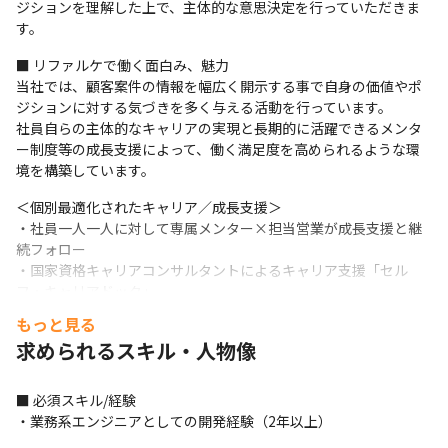
ジションを理解した上で、主体的な意思決定を行っていただきま
す。
■ リファルケで働く面白み、魅力

当社では、顧客案件の情報を幅広く開示する事で自身の価値やポ
ジションに対する気づきを多く与える活動を行っています。

社員自らの主体的なキャリアの実現と長期的に活躍できるメンタ
ー制度等の成長支援によって、働く満足度を高められるような環
境を構築しています。
＜個別最適化されたキャリア／成長支援＞

・社員一人一人に対して専属メンター×担当営業が成長支援と継
続フォロー

・国家資格キャリアコンサルタントによるキャリア支援「セル
フ・キャリアドック」

・社外講師によるコミュニケーション研修実施

もっと見る
・ベネフィット・ワン（健康促進、スキルUP‥等の社員自身が選
求められるスキル・人物像
べる福利厚生制度）

・資格取得支援制度（70超のIT資格が対象／受験料100％補助）
■ 必須スキル/経験

＜キャリアの選択肢＞

・業務系エンジニアとしての開発経験（2年以上）
・早期活躍＆定着に向けたオンボーディング制度
