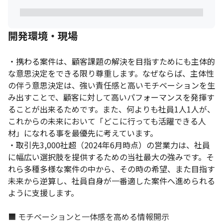
■ 案件例

・データセンター入館管理システムの開発および保守（フルリモ
開発環境・現場
ートワーク）

工程：開発、保守

環境：ASP.NET(MVC)、C#.NET、VB.NET、JavaScript、jQuery
・携わる案件は、顧客課題の解決を目指すためにも主体的
な意思決定をできる限り尊重します。なぜならば、主体性
・物流管理システムの開発及び保守（出社）

の伴う意思決定は、強い責任感と高いモチベーションを生
工程：詳細設計、開発、テスト

み出すことで、顧客に対して高いパフォーマンスを発揮す
環境：ASP.NET、VB.NET、SQL Server、Crystal Reports、Excel 
ることが出来るためです。また、何よりも社員1人1人が、
Creator、JavaScript　　
これからの未来において「どこに行っても活躍できる人
・Eラーニング パッケージ開発支援業務（リモートワーク導入）

材」になれる事を最優先に考えています。

工程：要件定義、開発、テスト

・取引先3,000社超（2024年6月時点）の営業力は、社員
環境：PHP、CakePHP、TypeScript
に幅広い選択肢を提供するための当社最大の強みです。そ
・発注管理システム構築業務（フルリモートワーク）

れら多種多様な案件の中から、その時の希望、また目指す
工程：設計、開発、テスト

未来から逆算し、社員自身が一番適した案件へ進められる
環境：Java、intra-mart、SQL
ように支援します。

■ モチベーションと一体感を高める情報開示
