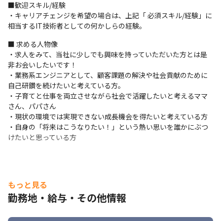
・取引先3,000社以上の優良案件が豊富にあります（2024年6月時
■歓迎スキル/経験

点）

・キャリアチェンジを希望の場合は、上記「 必須スキル/経験」に
・本人のキャリア希望に併せてチャレンジ可能なエンド直、元請
相当するIT技術者としての何かしらの経験。
直案件を保有しています。

■ 求める人物像

・単価／案件情報100％開示

・求人をみて、当社に少しでも興味を持っていただいた方とは是
・高還元率×賞与年3回＝業界でも高い給与水準を達成していま
非お会いしたいです！

す。
・業務系エンジニアとして、顧客課題の解決や社会貢献のために
＜働きやすい環境＞

自己研鑽を続けたいと考えている方。

・残業少、年間休日130日（2022年実績）

・子育てと仕事を両立させながら社会で活躍したいと考えるママ
・びずめし（健康支援を目的とした食事福利厚生支援）

さん、パパさん

・ママ、パパ応援

・現状の環境では実現できない成長機会を得たいと考えている方

・副業OK実績多数

・自身の「将来はこうなりたい！」という熱い思いを誰かにぶつ
・リモートワーク相談可能

けたいと思っている方
・創業以来エンジニア定着率97%（2026年3月時点）

・退職金制度
■ 入社後のキャリア戦略支援

もっと見る
＜入社時・案件参画中＞

・入社後の早期活躍＆定着に向けた支援として「オンボーディン
勤務地・給与・その他情報
グ制度」を導入しています。この制度では、入社後から継続した
「1on1」の定期実施などの、様々な施策を行っております。
