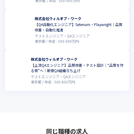
東京都
年収 :
500
-
900
万円
株式会社ウィルオブ・ワーク
【QA自動化エンジニア】Selenium・Playwright｜品質
改善・自動化推進
テストエンジニア・QAエンジニア
東京都
年収 :
500
-
900
万円
株式会社ウィルオブ・ワーク
【上流QAエンジニア】品質改善・テスト設計｜“品質を作
る側”へ｜新規QA組織立ち上げ
テストエンジニア・QAエンジニア
東京都
年収 :
500
-
800
万円
同じ職種の求人