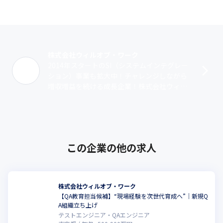
株式会社ウィルオブ・ワーク
2014年スタートのSI（システムインテグレー
ション）事業も拡大中！チャレンジしながら
増収増益を続ける成長企業！株式会社ウィル
オブ・ワークは、ウィルグループ（東証プラ
イム市場6089）のグループ会社で･･･
この企業の他の求人
株式会社ウィルオブ・ワーク
【QA教育担当候補】“現場経験を次世代育成へ”｜新規Q
A組織立ち上げ
テストエンジニア・QAエンジニア