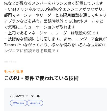
先などが異なるメンバーをバランス良く配置しています

・Chatチャンネルで500名超の全エンジニアがつながり、
部門マネージャーやリーダーとも隔月面談を通してキャリ
アプランなどを共有。面談時以外でもChatやメールなど
で気軽にコミュニケーションが取れます

・上司であるマネージャー、リーダーは現役のSEです

・技術的な相談にも対応します、また、エンジニア全員が
Teamsでつながっており、様々な悩みをいろんな立場のエ
ンジニアに相談できる環境です

■ 社風

・社員交流の機会が多く、オープンでフランクな社風です

もっと見る
・「Believe in Your Possibility －可能性を信じる－」を
このPJ・案件で使われている技術
バリューとして掲げており、メンバー同士が互いの良い行
動を称え合う風土があります

・SI事業部では、活躍をしてくれている社員を毎月投票し
ミドルウェア・ツール
社員同士で称えあい、年間で一番投票数の多い社員を表彰
VMware
Ansible
しています

・年2回の事業部キックオフやサークル活動、BBQ、フッ