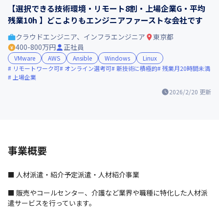
【選択できる技術環境・リモート8割・上場企業G・平均
残業10h 】どこよりもエンジニアファーストな会社です
クラウドエンジニア、インフラエンジニア
東京都
400-800万円
正社員
VMware
AWS
Ansible
Windows
Linux
リモートワーク可
オンライン選考可
新技術に積極的
残業月20時間未満
上場企業
2026/2/20
更新
事業概要
■ 人材派遣・紹介予定派遣・人材紹介事業
■ 販売やコールセンター、介護など業界や職種に特化した人材派
遣サービスを行っています。