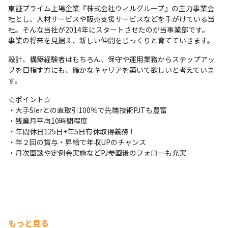
東証プライム上場企業『株式会社ウィルグループ』の主力事業会
社とし、人材サービスや販売支援サービスなどを手がけている当
社。そんな当社が2014年にスタートさせたのが当事業部です。

事業の将来を見据え、新しい仲間をじっくりと育てていきます。 
設計、構築経験者はもちろん、保守や運用業務からステップアッ
プを目指す方にも、確かなキャリアを築いて欲しいと考えていま
す。
☆ポイント☆

・大手SIerとの直取引100％で先端技術PJTも豊富

・残業月平均10時間程度

・年間休日125日+年5日有休取得義務！

・年２回の賞与・昇給で年収UPのチャンス

・月次面談や定例会実施などPJ参画後のフォローも充実
もっと見る