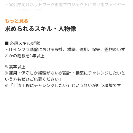
・官公庁向けネットワーク更改プロジェクトにおけるファイヤー
ウォール設計、構築

・金融機関インフラ基盤のデータセンター移設に伴うネットワー
もっと見る
ク設計、構築

求められるスキル・人物像
・通信キャリアにてIPv6向けコアスイッチ更改
※AWS、Azure、OCIなどのクラウドやAnsible、 Pythonを駆使
■ 必須スキル/経験

した自動化、Dockerなどのコンテナなど最新技術が身につくプロ
・ITインフラ基盤における設計、構築、運用、保守、監視のいず
ジェクトが豊富。
れかの経験を1年以上
■ この仕事の面白み、魅力

※高卒以上

・経験、スキル、希望やキャリアプランなどを考慮してアサイン
※運用・保守しか経験がないが設計・構築にチャレンジしたいと
するプロジェクトを決定します
いう方もぜひご応募ください！

※「上流工程にチャレンジしたい」という想いが叶う環境です
＜大規模システム中心＞

・官公庁、金融、通信など大規模プロジェクトやミッションクリ
ティカルなシステムへの参画が中心
＜上流工程を担当するチャンスが多い！＞

・商流が高く、元請SIerとのパイプが太いため上流工程のプロジ
ェクトが多数です