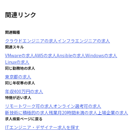
関連リンク
関連職種
クラウドエンジニア
の求人
インフラエンジニア
の求人
関連スキル
VMware
の求人
AWS
の求人
Ansible
の求人
Windows
の求人
Linux
の求人
同じ勤務地の求人
東京都
の求人
同じ年収帯の求人
年収
400万円
の求人
特徴が近い求人
リモートワーク可
の求人
オンライン選考可
の求人
新技術に積極的
の求人
残業月20時間未満
の求人
上場企業
の求人
求人検索ページに戻る
ITエンジニア・デザイナー求人を探す