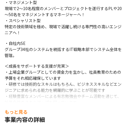
・マネジメント型

現場で2～10名程度のメンバーとプロジェクトを遂行するPLや20
～50名をマネジメントするマネージャーへ！

・スペシャリスト型

特定の技術領域を極め、現場で活躍し続ける専門性の高いエンジ
ニアへ！
・自社内SE

グループ34社のシステムを統括するIT戦略本部でシステム全体を
管理。
＜成長をサポートする支援が充実＞

・上場企業グループとしての資金力を生かし、社員教育のための
予算をそれ相応確保しています

・研修では技術的なスキルはもちろん、ビジネススキルなどエン
ジニアに求められる能力を網羅的に学ぶことが可能です

・経験豊富なメンバーによる有志勉強会やチーム活動を通じて、
社員全体のスキルアップを図っています
もっと見る
事業内容の詳細