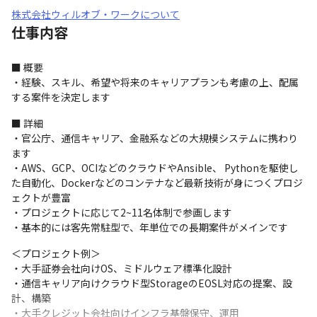
株式会社ウィルオブ・ワークについて
仕事内容
■ 概要

・経験、スキル、希望や将来のキャリアプランも考慮の上、配属
する案件を決定します
■ 詳細

・官公庁、通信キャリア、金融系などの大規模システムに携わり
ます

・AWS、GCP、OCIなどのクラウドやAnsible、 Pythonを駆使し
た自動化、Dockerなどのコンテナなど最新技術が身につくプロジ
ェクトが豊富

・プロジェクトに応じて2~11名体制で参画します

・基本的には客先常駐型で、年単位での長期案件がメインです
＜プロジェクト例＞

・大手証券会社向けOS、ミドルウェア標準化設計

・通信キャリア向けクラウド型StorageのEOSL対応の提案、設
計、構築

・大手クレジット会社向けインフラ基盤保守、運用
