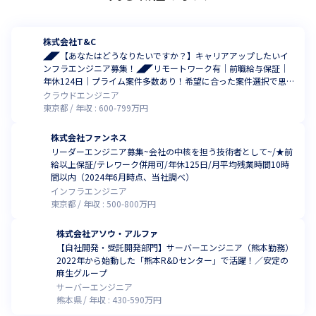
株式会社T&C
◢◤【あなたはどうなりたいですか？】キャリアアップしたいイ
ンフラエンジニア募集！◢◤リモートワーク有｜前職給与保証｜
年休124日｜プライム案件多数あり！希望に合った案件選択で思い
描く理想のキャリア実現を支援
クラウドエンジニア
東京都
年収 :
600
-
799
万円
株式会社ファンネス
リーダーエンジニア募集~会社の中核を担う技術者として~/★前
給以上保証/テレワーク併用可/年休125日/月平均残業時間10時
間以内（2024年6月時点、当社調べ）
インフラエンジニア
東京都
年収 :
500
-
800
万円
株式会社アソウ・アルファ
【自社開発・受託開発部門】サーバーエンジニア（熊本勤務）
2022年から始動した「熊本R&Dセンター」で活躍！／安定の
麻生グループ
サーバーエンジニア
熊本県
年収 :
430
-
590
万円