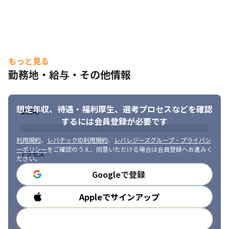
＜全SEがキャリアUP！＞

・全エンジニアが以前の経験より上流工程へのステップUPを実
現！
もっと見る
勤務地・給与・その他情報
想定年収、待遇・福利厚生、
選考プロセスなどを確認
勤務地
するには会員登録が必要です
利用規約
、
レバテックID利用規約
、
レバレジーズグループ・プライバシ
ーポリシー
をご確認のうえ、同意いただける場合は会員登録へお進みく
アクセス
ださい。
Googleで登録
Appleでサインアップ
勤務時間
メールアドレスで登録