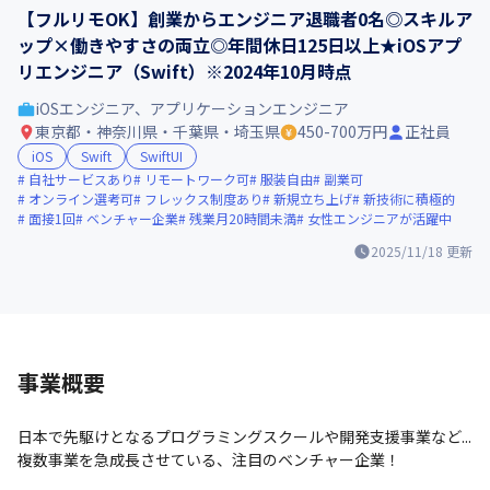
【フルリモOK】創業からエンジニア退職者0名◎スキルア
ップ×働きやすさの両立◎年間休日125日以上★iOSアプ
リエンジニア（Swift）※2024年10月時点
iOSエンジニア、アプリケーションエンジニア
東京都・神奈川県・千葉県・埼玉県
450-700万円
正社員
iOS
Swift
SwiftUI
自社サービスあり
リモートワーク可
服装自由
副業可
オンライン選考可
フレックス制度あり
新規立ち上げ
新技術に積極的
面接1回
ベンチャー企業
残業月20時間未満
女性エンジニアが活躍中
2025/11/18
更新
事業概要
日本で先駆けとなるプログラミングスクールや開発支援事業など...
複数事業を急成長させている、注目のベンチャー企業！