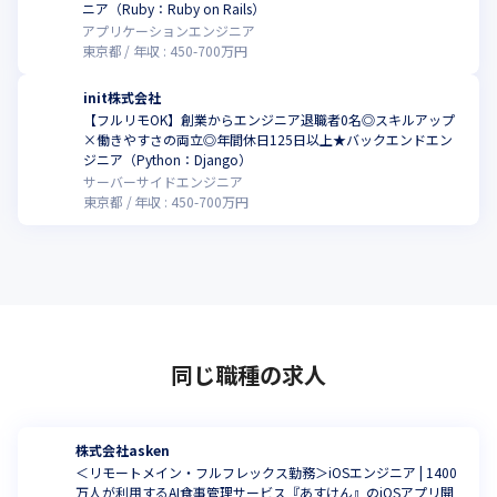
ニア（Ruby：Ruby on Rails）
アプリケーションエンジニア
東京都
年収 :
450
-
700
万円
init株式会社
【フルリモOK】創業からエンジニア退職者0名◎スキルアップ
×働きやすさの両立◎年間休日125日以上★バックエンドエン
ジニア（Python：Django）
サーバーサイドエンジニア
東京都
年収 :
450
-
700
万円
同じ職種の求人
株式会社asken
＜リモートメイン・フルフレックス勤務＞iOSエンジニア | 1400
万人が利用するAI食事管理サービス『あすけん』のiOSアプリ開