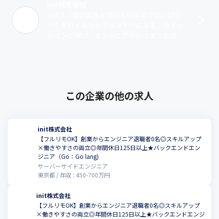
init株式会社
initは「個の成長を通じて日本のテクノロジ
ーを牽引するトップランナーになる」をミッ
ションに掲げ、エンジニアがいつまでも成長
を楽しめる事業を展開する会社です。■プロ
グラミングスクール事業『iOSアカデ･･･
この企業の他の求人
init株式会社
【フルリモOK】創業からエンジニア退職者0名◎スキルアップ
×働きやすさの両立◎年間休日125日以上★バックエンドエン
ジニア（Go：Go lang)
サーバーサイドエンジニア
東京都
年収 :
450
-
700
万円
init株式会社
【フルリモOK】創業からエンジニア退職者0名◎スキルアップ
×働きやすさの両立◎年間休日125日以上★バックエンドエンジ