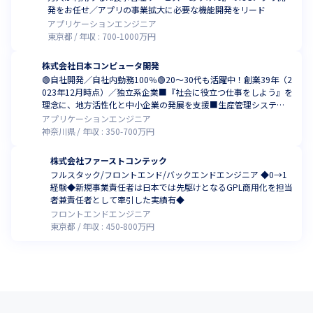
発をお任せ／アプリの事業拡大に必要な機能開発をリード
アプリケーションエンジニア
東京都
年収 :
700
-
1000
万円
株式会社日本コンピュータ開発
🟢自社開発／自社内勤務100％🟢20～30代も活躍中！創業39年（2
023年12月時点）／独立系企業■『社会に役立つ仕事をしよう』を
理念に、地方活性化と中小企業の発展を支援■生産管理システ
ム・生産スケジューラーの開発業務！
アプリケーションエンジニア
神奈川県
年収 :
350
-
700
万円
株式会社ファーストコンテック
フルスタック/フロントエンド/バックエンドエンジニア ◆0→1
経験◆新規事業責任者は日本では先駆けとなるGPL商用化を担当
者兼責任者として牽引した実績有◆
フロントエンドエンジニア
東京都
年収 :
450
-
800
万円