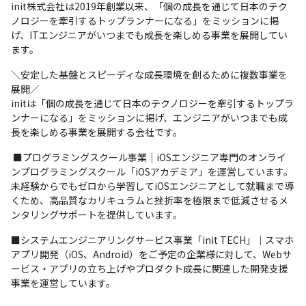
init株式会社は2019年創業以来、「個の成長を通じて日本のテク
ノロジーを牽引するトップランナーになる」をミッションに掲
げ、ITエンジニアがいつまでも成長を楽しめる事業を展開してい
ます。
＼安定した基盤とスピーディな成長環境を創るために複数事業を
展開／

initは「個の成長を通じて日本のテクノロジーを牽引するトップラ
ンナーになる」をミッションに掲げ、エンジニアがいつまでも成
長を楽しめる事業を展開する会社です。
 ■プログラミングスクール事業｜iOSエンジニア専門のオンライ
ンプログラミングスクール「iOSアカデミア」を運営しています。
未経験からでもゼロから学習してiOSエンジニアとして就職まで導
くため、高品質なカリキュラムと挫折率を極限まで低減させるメ
ンタリングサポートを提供しています。
■システムエンジニアリングサービス事業「init TECH」｜スマホ
アプリ開発（iOS、Android）をご予定の企業様に対して、Webサ
ービス・アプリの立ち上げやプロダクト成長に関連した開発支援
事業を運営しています。