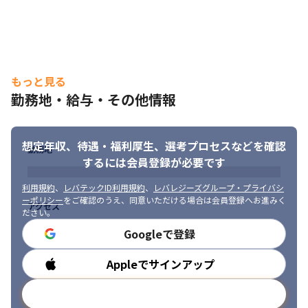
ゴールから逆算した、ロードマップを作成。
2.案件紹介

複数の案件の中から、エンジニア主体で案件を選択
3.案件決定

もっと見る
参画後も、定期的なSlackでの連絡・代表や営業との1on1でのキ
勤務地・給与・その他情報
ャリアや働き方の相談等、

安心して成長し続けるために継続的に会社でサポートします。
想定年収、待遇・福利厚生、
選考プロセスなどを確認
■init CRED（行動指針）

勤務地
するには会員登録が必要です
1.常に変化を求めて挑戦する

2. 無理をしすぎない

利用規約
、
レバテックID利用規約
、
レバレジーズグループ・プライバシ
3. 成長するためにプライベートを大切にする

ーポリシー
をご確認のうえ、同意いただける場合は会員登録へお進みく
4. スキルよりも人柄を重視する
アクセス
ださい。
《メッセージ｜代表取締役 ヤマタク》

Googleで登録
人は、成長する意欲さえあれば、後は最適な環境に身を投じるこ
とで自然と成長することができると私は確信しています。
Appleでサインアップ
勤務時間
だからこそ init では、「誰もが安心して成長できる環境を創る」
メールアドレスで登録
をビジョンに掲げ、一人でも多くの成長を支えられる存在であり