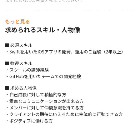
まずはあなたの希望を教えてください！
働き方・キャリア..案件選択制でエンジニアの成長を第一に考えて
います。

もっと見る
直取引を含む上場企業や大手企業の中から案件をご紹介頂いてい
求められるスキル・人物像
るため、

自分の希望の働き方やキャリアから案件選択をすることができま
す。
■ 必須スキル

・Swiftを用いたiOSアプリの開発、運用のご経験（2年以上）
◎initのアサインに対する考え方

initではエンジニアとしての市場価値を高める為、スキル・キャリ
■ 歓迎スキル

アアップを最重要事項として考えています。具体的な取り組みと
・スクールの講師経験

しては、一人ひとりのエンジニアに対して個別に「キャリアプラ
・GitHubを用いたチームでの開発経験
ン」の作成を行い、本人の志向性と市場トレンドなどを加味しな
■ 求める人物像

がら最適な開発プロジェクトへのアサインを行っています。プロ
・自己成長に対して積極的な方

ジェクトの参画期間についてもエンジニア本人の希望とキャリア
・素直なコミュニケーションが出来る方

アップをベースとして設定するため、無理なく長期的な成長を実
・メンバーに対して仲間意識を持てる方

現することが可能です。
・クライアントの期待に応えるために主体的に行動できる方

 ━━━《入社後の流れ》━━━

・ポジティブに働ける方
1.キャリアプランの作成

仕事の価値観、将来の目標、案件の希望(スキル・収入・働き方)等
を営業担当が細かくヒアリングし、
