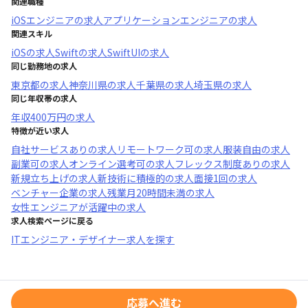
関連職種
iOSエンジニア
の求人
アプリケーションエンジニア
の求人
関連スキル
iOS
の求人
Swift
の求人
SwiftUI
の求人
同じ勤務地の求人
東京都
の求人
神奈川県
の求人
千葉県
の求人
埼玉県
の求人
同じ年収帯の求人
年収
400万円
の求人
特徴が近い求人
自社サービスあり
の求人
リモートワーク可
の求人
服装自由
の求人
副業可
の求人
オンライン選考可
の求人
フレックス制度あり
の求人
新規立ち上げ
の求人
新技術に積極的
の求人
面接1回
の求人
ベンチャー企業
の求人
残業月20時間未満
の求人
女性エンジニアが活躍中
の求人
求人検索ページに戻る
ITエンジニア・デザイナー求人を探す
応募へ進む