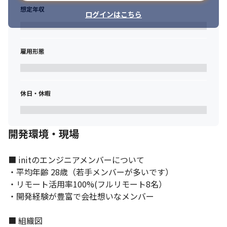
たいと考えています。
想定年収
ログインはこちら
社員一人ひとりの考える、キャリアビジョンを明確にし

“ 会社と共に人も成長できる環境 “ を社員全員で創っています。
雇用形態
少しでもinitに興味を持って頂いた方は、是非一度カジュアルに話
しましょう。お会いできることを、心より楽しみにお待ちしてお
ります。
代表取締役

休日・休暇
ヤマタク
開発環境・現場
■ initのエンジニアメンバーについて

・平均年齢 28歳（若手メンバーが多いです）

・リモート活用率100%(フルリモート8名）

・開発経験が豊富で会社想いなメンバー

■ 組織図
