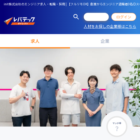
init株式会社のエンジニア求人・転職・採用 | 【フルリモOK】創業からエンジニア退職者0名◎ス
会員登録
ログイン
人材をお探しの企業様はこちら
求人
企業
マッチ率