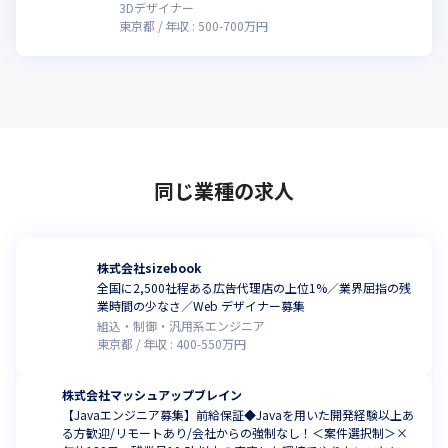
3Dデザイナー
東京都
年収 :
500
-
700
万円
同じ業種の求人
株式会社sizebook
全国に2,500社程ある広告代理店の上位1%／業界屈指の残
業時間の少なさ／Web デザイナー募集
組込・制御・汎用系エンジニア
東京都
年収 :
400
-
550
万円
株式会社マッシュアップブレイン
【Javaエンジニア募集】前給保証◆Javaを用いた開発経験以上あ
る方歓迎/リモートあり/会社からの強制なし！＜案件選択制＞×