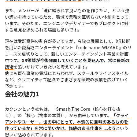
また、メンバーが「職に縛られず良いものを作りたい」という強
い想いを持っているため、職域で業務を区切らない体制をとって
います。そのため、エンジニアやデザイナーでもプロダクトに対
する意見を求められる場面も多いです。
現在は受託案件の割合が多いですが、今後の展開として、XR技術
を用いた謎解きエンターテイメント『code name: WIZARD』のリ
リースを皮切りとして、新しいエンターテインメント事業を計画
中です。
XR領域が今後発展していくことを見込んで、常に最新の
技術
を追いかけていきたいと考えています。

他にも既存事業の領域にとらわれず、スクールやライフスタイル
など、クリエイティブ起点でさまざまな領域の事業を広げていく
予定です。
会社の魅力1
カクシンという社名は、「Smash The Core（核心を打ち抜
く）」の「核心（物事の本質）」から由来しています。
「クライ
アントやユーザー、世の中にとって、本質的に意味のあるものを
作っているか」を常に問いかけ、価値のある仕事をしよう
という
想いが込められています。