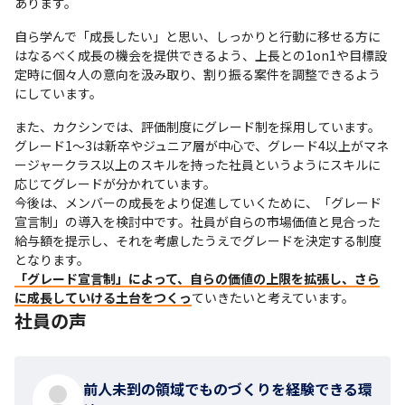
あります。
自ら学んで「成長したい」と思い、しっかりと行動に移せる方に
はなるべく成長の機会を提供できるよう、上長との1on1や目標設
定時に個々人の意向を汲み取り、割り振る案件を調整できるよう
にしています。
また、カクシンでは、評価制度にグレード制を採用しています。

グレード1～3は新卒やジュニア層が中心で、グレード4以上がマネ
ージャークラス以上のスキルを持った社員というようにスキルに
応じてグレードが分かれています。

今後は、メンバーの成長をより促進していくために、「グレード
宣言制」の導入を検討中です。社員が自らの市場価値と見合った
給与額を提示し、それを考慮したうえでグレードを決定する制度
「グレード宣言制」によって、自らの価値の上限を拡張し、さら
に成長していける土台をつくっ
ていきたいと考えています。
社員の声
前人未到の領域でものづくりを経験できる環