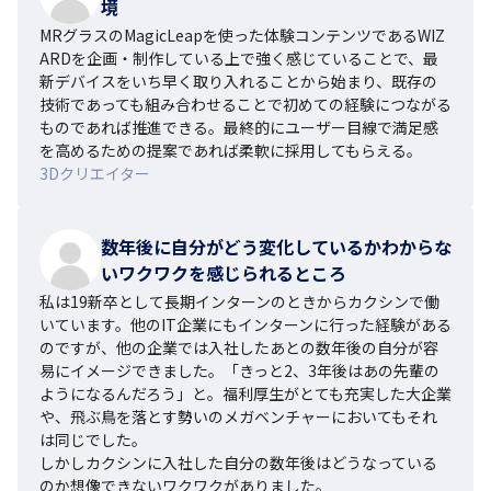
境
MRグラスのMagicLeapを使った体験コンテンツであるWIZ
ARDを企画・制作している上で強く感じていることで、最
新デバイスをいち早く取り入れることから始まり、既存の
技術であっても組み合わせることで初めての経験につながる
ものであれば推進できる。最終的にユーザー目線で満足感
を高めるための提案であれば柔軟に採用してもらえる。
3Dクリエイター
数年後に自分がどう変化しているかわからな
いワクワクを感じられるところ
私は19新卒として長期インターンのときからカクシンで働
いています。他のIT企業にもインターンに行った経験がある
のですが、他の企業では入社したあとの数年後の自分が容
易にイメージできました。「きっと2、3年後はあの先輩の
ようになるんだろう」と。福利厚生がとても充実した大企業
や、飛ぶ鳥を落とす勢いのメガベンチャーにおいてもそれ
は同じでした。

しかしカクシンに入社した自分の数年後はどうなっている
のか想像できないワクワクがありました。
