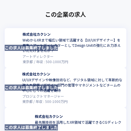
この企業の求人
株式会社カクシン
WebからXRまで幅広い領域で活躍する【UI/UXデザイナー】を
募集！アートディレクターとしてDesign Unitの強化にお力添え
この求人は募集終了しました
こ
いただけませんか？
アートディレクター
東京都
年収 :
500
-
1000
万円
株式会社カクシン
UI/UXデザインや映像技術など、デジタル領域に対して革新的な
強みを発揮／デザイン部門の管理やマネジメントなどチームの
この求人は募集終了しました
こ
中心としての活躍を期待
プロジェクトマネージャー
東京都
年収 :
500
-
1000
万円
株式会社カクシン
最先端技術を活用したXR領域で活躍できるCGディレク
この求人は募集終了しました
こ
ターを募集！