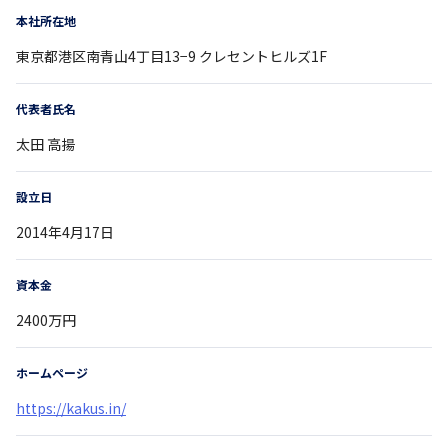
本社所在地
東京都
港区南青山4丁目13−9
クレセントヒルズ1F
代表者氏名
太田 高揚
設立日
2014年4月17日
資本金
2400万円
ホームページ
https://kakus.in/