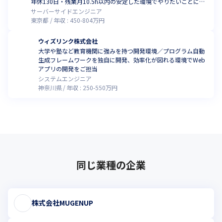
年休130日・残業月10.5h以内の安定した環境でやりたいことに挑
戦！ランチ代補助あり
サーバーサイドエンジニア
東京都
年収 :
450
-
804
万円
ウィズリンク株式会社
大学や塾など教育機関に強みを持つ開発環境／プログラム自動
生成フレームワークを独自に開発、効率化が図れる環境でWeb
アプリの開発をご担当
システムエンジニア
神奈川県
年収 :
250
-
550
万円
同じ業種の企業
株式会社MUGENUP