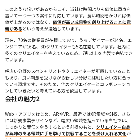
このような想いがあるからこそ、当社は時間よりも価値に重点を
置いて一つ一つの案件に対応しています。長い時間をかければ価
値が上がるのではなく、
価値が高い成果物を創り上げることに意
義がある
という考えが浸透しています。
現在、70名の従業員が在籍しており、うちデザイナーが14名、エ
ンジニアが16名、3Dクリエイターも5名在籍しています。社内に
多くのクリエイターを抱えているため、7割以上を内製で完結でき
ています。
幅広い分野のスペシャリストやクリエイターが所属していること
もあり、良い刺激を受けながら新しい分野に挑戦したい方に合っ
ている環境です。そのため、他のクリエイターとコラボレーショ
ンしていきたいと考えている方を歓迎しています。
会社の魅力2
Web・アプリをはじめ、ARやVR、最近ではXR領域やSNS、さら
には新規事業デザインなど、幅広い領域を担っている当社では、
しっかりと責任を全うするという前提のもと、
クリエイター自身
が興味のある領域に手を挙げて挑戦することを受け入れる文化
が