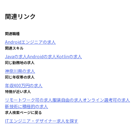
関連リンク
関連職種
Androidエンジニア
の求人
関連スキル
Java
の求人
Android
の求人
Kotlin
の求人
同じ勤務地の求人
神奈川県
の求人
同じ年収帯の求人
年収
400万円
の求人
特徴が近い求人
リモートワーク可
の求人
服装自由
の求人
オンライン選考可
の求人
新技術に積極的
の求人
求人検索ページに戻る
ITエンジニア・デザイナー求人を探す