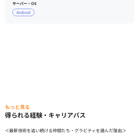
※CS評価について

サーバー・OS
客先での、個々のPJTでの取り組み成果が把握できるよ
Android
う、評価シートを使い職務成果、職務態度、職務遂行力を
ポイントに評価・運用しています。

例えば、職務遂行力においては、知識、スキル、ドキュメ
ント、コミュニケーションなど細かい項目に分け評価をし
ています。

特徴

・各評価において、評価シートで管理し可視化すること
で、自分自身の何が評価されていて、どんな点が足りない
か認識できるようになっています

・一人ひとりの長所や得意分野、価値観を考えて目標設
定、フィードバックしスキル/キャリアアップに努めてい
ます

もっと見る
・さまざまな評価項目を設け公平に判断していくこと、社
得られる経験・キャリアパス
内の直属の上司、客先、営業など広い範囲でフィードバッ
クを得る360度評価に近い考えも取り入れながら公平に判
＜最新技術を追い続ける仲間たち・グラビティを選んだ理由＞
定できるよう努めています
