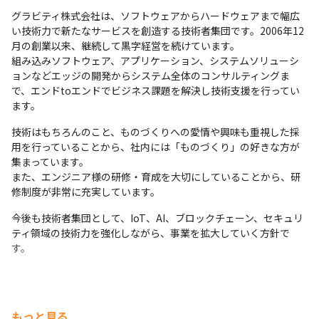
・20代SE

・新たな案件を自ら獲得し、新規採用者の面接から契約ま
グラビティ株式会社は、ソフトウェアからハードウェアまで幅広
前職は、制御系の仕事ができると思って入社したものの、実際に
でを支援。業績拡大に貢献した

い技術力で新たなサービスを創造する技術者集団です。2006年12
はその機会が少なかったため、より技術面で成長できる環境を求
・会社が目標とする増員計画に対し、社員自らリファラル
月の創業以来、継続して黒字経営を続けています。

めて転職を決意。IoT、AIなど高度技術に関する技術が学べそうだ
組み込みソフトウェア、アプリケーション、システムソリューシ
などに積極的に取り組んだ

と思いグラビティに入社しました。

ョンなどエッジの開発からシステム全体のコンサルティングま
など
現在は、5Gの新しい技術に関わるプロジェクトでこれまで培った
で、エンドtoエンドでビジネス課題を解決し技術支援を行ってい
画像処理経験を活かしさらに高度な技術を積み重ねています。
ます。
・20代PG

技術はもちろんのこと、ものづくりへの愛情や興味も重視した採
私は開発が好きで、生涯開発者としてキャリアを築いていきたい
用を行っていることから、社内には「ものづくり」の好きな方が
と思っていました。

集まっています。

しかし前職ではPMに進むキャリアパスしか選択肢がなく、自身の
また、エンジニア様の研修・育成を大切にしていることから、研
意向を尊重してもらえない風土と感じ、転職を決意。

修制度が非常に充実しています。
グラビティの求人に書かれていた「求める人物像」がまさに自分
に当てはまっていたことから応募し、面接を通してモノづくりを
今後も技術者集団として、IoT、AI、ブロックチェーン、セキュリ
大切にする社風に惹かれ、当社に入社しました。
ティ領域の技術力を強化しながら、事業を拡大していく方針で
す。
もっと見る