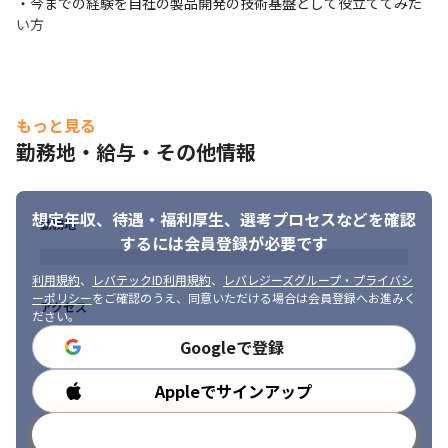
・今までの経験を自社の製品開発の技術基盤として役立ててみた
い方
・40代SE

前職は開発工程メインでしたが、現在のプロジェクトでは上流設
計まで任されています。今の環境は、自ら行動、発信していけば
提案や意見を聞いてくれます。例えば、基本設計などの設定方針
（データアクセスの階層化など）やコードの効率化のための詳細
もっと見る
設計の手直し案などプロジェクト最適化のための取り組みを積極
勤務地・給与・その他情報
的に行っています。

・30代SE

想定年収、待遇・福利厚生、
選考プロセスなどを確認
業務系のシステム開発の経験を経て、機械学習やクラウドの経験
勤務地
するには会員登録が必要です
にシフトしました。現在の環境は自分の考えや自分が持っている
技術知見活かすことができると思っています。例えば、ビッグデ
利用規約
、
レバテックID利用規約
、
レバレジーズグループ・プライバシ
ータ解析プロジェクトにおいては、自分の自然言語処理・機械学
ーポリシー
をご確認のうえ、同意いただける場合は会員登録へお進みく
アクセス
習の知識を活かして新しい技術要素の導入提案し採用されまし
ださい。
た。
Googleで登録
Appleでサインアップ
勤務時間
メールアドレスで登録