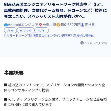
組み込み系エンジニア／リモートワーク対応中／（IoT、
車載画像処理、次世代ゲーム機器、ドローンなど）技術に
専念したい、スペシャリスト志向が強い方へ。
Androidエンジニア
神奈川県
450-650万円
正社員
Java
Android
Kotlin
リモートワーク可
服装自由
オンライン選考可
新技術に積極的
2023/12/11
更新
事業概要
■ 組み込みソフトウェア、アプリケーションの開発やシステム全
体のコンサルティングの提供
■ IoT、AI、アプリケーション開発、ブロックチェーンなど最新技
術にも積極に取り組んでいます