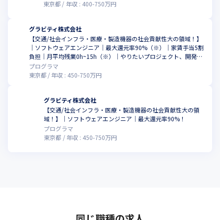
東京都
年収 :
400
-
750
万円
グラビティ株式会社
【交通/社会インフラ・医療・製造機器の社会貢献性大の領域！】
｜ソフトウェアエンジニア｜最大還元率90%（※）｜家賃手当5割
負担｜月平均残業0h~15h（※）｜やりたいプロジェクト、開発工
程、グラビティならあります！※2024年3月時点
プログラマ
東京都
年収 :
450
-
750
万円
グラビティ株式会社
【交通/社会インフラ・医療・製造機器の社会貢献性大の領
域！】｜ソフトウェアエンジニア｜最大還元率90%！
プログラマ
東京都
年収 :
450
-
750
万円
同じ職種の求人