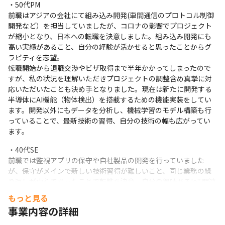
・50代PM

前職はアジアの会社にて組み込み開発(車間通信のプロトコル制御
開発など）を担当していましたが、コロナの影響でプロジェクト
＜社内評価が高く定期的に昇給UPしているメンバの特徴
が縮小となり、日本への転職を決意しました。組み込み開発にも
（一例です）＞

高い実績があること、自分の経験が活かせると思ったことからグ
・自分の長所や得意分野を認識しそれを強みとして活かし
ラビティを志望。

客先と良好な関係を築いている

転職開始から退職交渉やビザ取得まで半年かかってしまったので
・技術スキルは若手のため低いが客先とのチームワークを
すが、私の状況を理解いただきプロジェクトの調整含め真摯に対
大切にコミュニケーション、誠実に愚直に業務遂行

応いただいたことも決め手となりました。現在は新たに開発する
半導体にAI機能（物体検出）を搭載するための機能実装をしてい
・PJT成功のために客先のチームメンバに積極的な働きか
ます。開発以外にもデータを分析し、機械学習のモデル構築も行
けメンバを巻き込みながら取り組む

っていることで、最新技術の習得、自分の技術の幅も広がってい
・業務遂行において広い視点を持ち独りよがりにならずに
ます。
客観的な意見、提案活動している

・客先の要望を必ず形にし、新規開発において特に強みを
・40代SE

前職では監視アプリの保守や自社製品の開発を行っていました
持つなど自分の技術スキルを武器に信頼度を勝ち取ってい
が、保守がメインで新しい技術習得が難しいこと、同じ業務の繰
る

り返しが中心であったことで転職を決意。自分の興味あるIoT関連
・勤怠、誠実な業務遂行力、やり切る姿勢、自己学習意欲
の開発に携われるということで、グラビティに入社しました。

の総合的なバランス面の高さ

もっと見る
現在は、エッジ端末とクラウド(AWS)との連携、スマートフォン
・社内プロダクトに社員自ら積極的に取り組み、業績拡大
事業内容の詳細
ネイティブアプリ)を駆使した開発を行っています。
に向けたシナリオを作った
