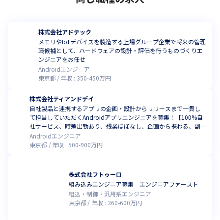
株式会社アドテック
メモリやIoTデバイスを製造する上場グループ企業で将来の管理
職候補として、ハードウェアの設計・評価を行うものづくりエ
ンジニアをお任せ
Androidエンジニア
東京都
年収 :
350
-
450
万円
株式会社ティアンドデイ
自社製品と連携するアプリの企画・設計からリリースまで一貫し
て担当していただくAndroidアプリエンジニアを募集！【100%自
社サービス、時差出勤あり、残業ほぼなし、企画から携わる、副
業可(規定あり)、自社内勤務(渋谷)】
Androidエンジニア
東京都
年収 :
500
-
900
万円
株式会社フトゥーロ
組み込みエンジニア募集 エンジニアファースト
組込・制御・汎用系エンジニア
東京都
年収 :
360
-
600
万円