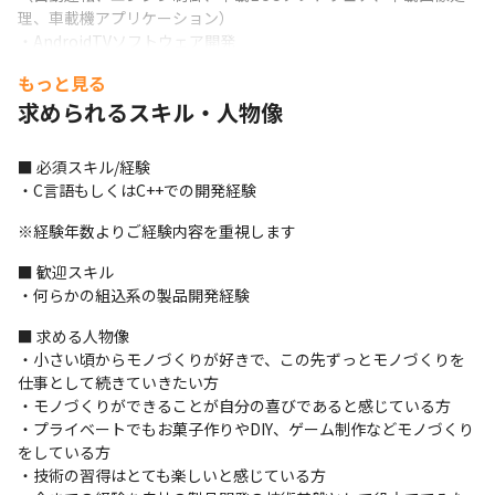
理、車載機アプリケーション）

・AndroidTVソフトウェア開発

・複合機向けファームウェア開発

もっと見る
・医療用画像関連の開発　など
求められるスキル・人物像
＜プロジェクト体制＞

・5名前後のチームに入って取り組みます

■ 必須スキル/経験

・チーム内でプロジェクトの課題を洗い出し、積極的にコミュニ
・C言語もしくはC++での開発経験
ケーションをしながら、取り組んでいくことができます
※経験年数よりご経験内容を重視します
＜裁量を広げたり、プロジェクトシフトを通し自分にしかできな
い得意技術を積み上げています＞

■ 歓迎スキル

・40代SE

・何らかの組込系の製品開発経験
前職は保守開発がメインでしたが、現在は、プロジェクトがPoc
の段階であるため、さまざまな技術要素（エッジ端末とクラウド
■ 求める人物像

（AWS）との連携、スマートフォンネイティブアプリ）を駆使し
・小さい頃からモノづくりが好きで、この先ずっとモノづくりを
た開発を行っています。

仕事として続きていきたい方

新しい技術を幅広く採用する傾向が強く、今まで経験のなかった
・モノづくりができることが自分の喜びであると感じている方

技術に触れる機会が多いです。さらに、プロジェクトの振り返り
・プライベートでもお菓子作りやDIY、ゲーム制作などモノづくり
MTGでは、技術的にチャレンジしたいことを発表できる場があり
をしている方

自分の案も採用されることも多いのでモチベーションもあがりま
・技術の習得はとても楽しいと感じている方

す。