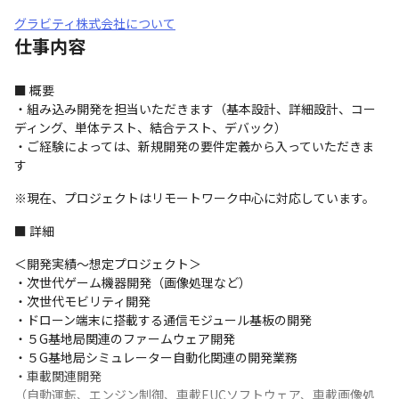
グラビティ株式会社について
仕事内容
■ 概要

・組み込み開発を担当いただきます（基本設計、詳細設計、コー
ディング、単体テスト、結合テスト、デバック）

・ご経験によっては、新規開発の要件定義から入っていただきま
す
※現在、プロジェクトはリモートワーク中心に対応しています。
■ 詳細
＜開発実績～想定プロジェクト＞

・次世代ゲーム機器開発（画像処理など）

・次世代モビリティ開発

・ドローン端末に搭載する通信モジュール基板の開発

・５G基地局関連のファームウェア開発

・５G基地局シミュレーター自動化関連の開発業務　

・車載関連開発

（自動運転、エンジン制御、車載EUCソフトウェア、車載画像処