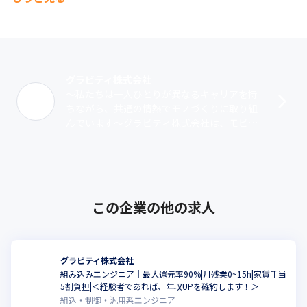
グラビティ株式会社
～私たちは一人ひとりが異なるキャリアを持
ちながら、共通の情熱でモノづくりに取り組
んでいます～グラビティ株式会社は、モビリ
ティ業界（CASE）を中心に、AIやクラウド、
スマホアプリ、IoT、ブロックチェ･･･
この企業の他の求人
グラビティ株式会社
組み込みエンジニア｜最大還元率90%|月残業0~15h|家賃手当
5割負担|＜経験者であれば、年収UPを確約します！＞
組込・制御・汎用系エンジニア