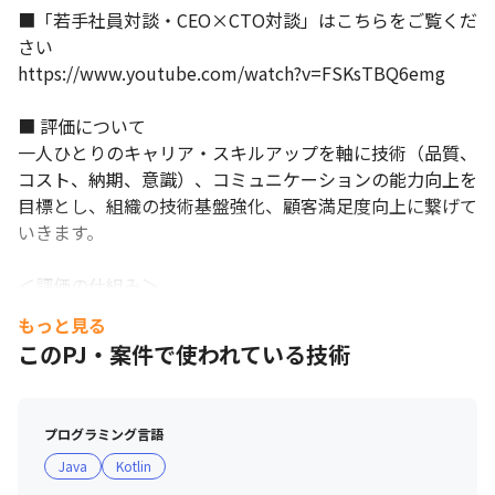
■「若手社員対談・CEO×CTO対談」はこちらをご覧くだ
さい

https://www.youtube.com/watch?v=FSKsTBQ6emg

■ 評価について

一人ひとりのキャリア・スキルアップを軸に技術（品質、
コスト、納期、意識）、コミュニケーションの能力向上を
目標とし、組織の技術基盤強化、顧客満足度向上に繋げて
いきます。

＜評価の仕組み＞

・給与改定：年1回

もっと見る
・評価面談：年2回

このPJ・案件で使われている技術
評価項目

・CS評価、リーダー評価、売上、勤怠など複数の項目を
プログラミング言語
点数化。

Java
Kotlin