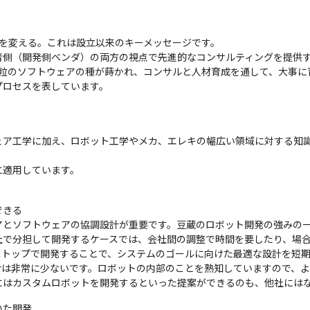
を変える。これは設立以来のキーメッセージです。

者側（開発側ベンダ）の両方の視点で先進的なコンサルティングを提供
1粒のソフトウェアの種が蒔かれ、コンサルと人材育成を通して、大事に
プロセスを表しています。
ェア工学に加え、ロボット工学やメカ、エレキの幅広い領域に対する知
に適用しています。
きる

アとソフトウェアの協調設計が重要です。豆蔵のロボット開発の強みの
社で分担して開発するケースでは、会社間の調整で時間を要したり、場
ストップで開発することで、システムのゴールに向けた最適な設計を短
erは非常に少ないです。ロボットの内部のことを熟知していますので、よ
にはカスタムロボットを開発するといった提案ができるのも、他社には
た開発
