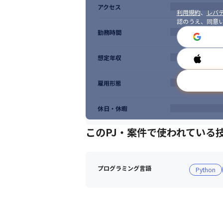
アクセス
利用規約
、
レバテ
認のうえ、同意
勤務時間
想定年収
雇用形態
休日・休暇
このPJ・案件で使われている
プログラミング言語
Python