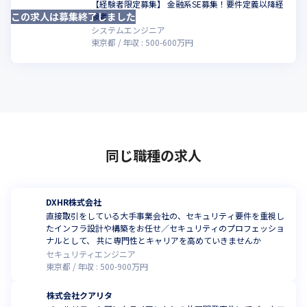
【経験者限定募集】 金融系SE募集！要件定義以降経
この求人は募集終了しました
こ
験者
システムエンジニア
東京都
年収 :
500
-
600
万円
同じ職種の求人
DXHR株式会社
直接取引をしている大手事業会社の、セキュリティ要件を重視し
たインフラ設計や構築をお任せ／セキュリティのプロフェッショ
ナルとして、 共に専門性とキャリアを高めていきませんか
セキュリティエンジニア
東京都
年収 :
500
-
900
万円
株式会社クアリタ