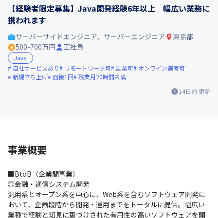
【経験者限定募集】Java開発経験6年以上 幅広い業務に
携われます
サーバーサイドエンジニア、サーバーエンジニア
東京都
500-700万円
正社員
Java
自社サービスあり
リモートワーク可
副業可
オンライン選考可
新規立ち上げ
面接1回
残業月20時間未満
14日前
更新
事業概要
■BtoB（企業間事業）

◎金融・通信システム開発

汎用系とオープン系を中心に、Web系を含むソフトウェア開発に
おいて、企画段階から開発・運用までをトータルに提供。幅広い
業種で経験と知見に裏づけされた有用性の高いソフトウェアを開