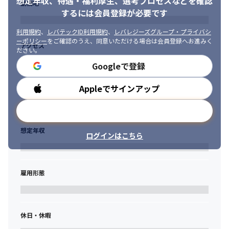
想定年収、待遇・福利厚生、
選考プロセスなどを確認
勤務地
するには会員登録が必要です
利用規約
、
レバテックID利用規約
、
レバレジーズグループ・プライバシ
ーポリシー
をご確認のうえ、同意いただける場合は会員登録へお進みく
アクセス
ださい。
社内のコミュニケーションを大切にしています。
Googleで登録
Appleでサインアップ
勤務時間
メールアドレスで登録
想定年収
ログインはこちら
雇用形態
休日・休暇