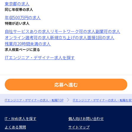
東京都
の求人
同じ年収帯の求人
年収
500万円
の求人
特徴が近い求人
自社サービスあり
の求人
リモートワーク可
の求人
副業可
の求人
オンライン選考可
の求人
新規立ち上げ
の求人
面接1回
の求人
残業月20時間未満
の求人
求人検索ページに戻る
ITエンジニア・デザイナー求人を探す
応募へ進む
ITエンジニア・デザイナーの求人・転職TOP
ITエンジニア・デザイナーの求人・転職を探
IT・Web求人を探す
個人向けお問い合わせ
よくある質問
サイトマップ