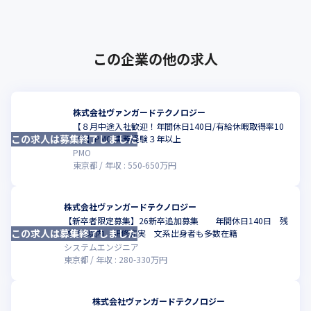
業をメインに展開しています。主･･･
この企業の他の求人
株式会社ヴァンガードテクノロジー
【８月中途入社歓迎！年間休日140日/有給休暇取得率10
この求人は募集終了しました
こ
0％】PMO 実務経験３年以上
PMO
東京都
年収 :
550
-
650
万円
株式会社ヴァンガードテクノロジー
【新卒者限定募集】26新卒追加募集 年間休日140日 残
この求人は募集終了しました
こ
業10H以内 研修充実 文系出身者も多数在籍
システムエンジニア
東京都
年収 :
280
-
330
万円
株式会社ヴァンガードテクノロジー