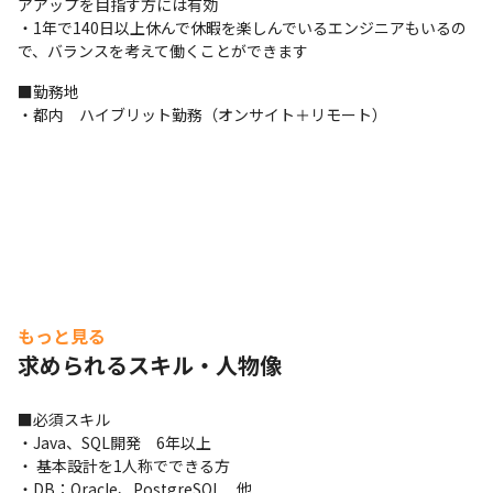
アアップを目指す方には有効

・1年で140日以上休んで休暇を楽しんでいるエンジニアもいるの
で、バランスを考えて働くことができます
■勤務地

・都内　ハイブリット勤務（オンサイト＋リモート）
もっと見る
求められるスキル・人物像
■必須スキル

・Java、SQL開発　6年以上

・ 基本設計を1人称でできる方

・DB：Oracle、PostgreSQL　他
