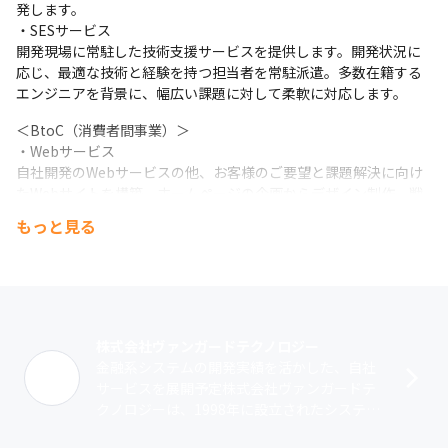
発します。

・SESサービス

開発現場に常駐した技術支援サービスを提供します。開発状況に
応じ、最適な技術と経験を持つ担当者を常駐派遣。多数在籍する
エンジニアを背景に、幅広い課題に対して柔軟に対応します。
＜BtoC（消費者間事業）＞

・Webサービス

自社開発のWebサービスの他、お客様のご要望と課題解決に向け
たWebサイトを構築。ホームページの企画からデザイン制作、戦
略立案から運用、WordPressなどCMSやECサイトなど、トータル
もっと見る
で対応します。
株式会社ヴァンガードテクノロジー
金融系システムの開発実績を活かした、自社
サービスを展開予定株式会社ヴァンガードテ
クノロジーは、1998年に設立されたシステム
開発を担う企業です。当社では、SESでのSI事