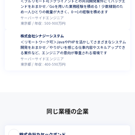
＜フルリモート可＞クライアントとの共同開発案件にてバックエ
ンドをおまかせ／Goを用いた業務経験を積める！少数精鋭のた
め一人ひとりの裁量が大きく、0→1の経験を積めます
サーバーサイドエンジニア
東京都
年収 :
500
-
900
万円
株式会社シナジーシステム
＜リモートワーク可＞JavaやPHPを活かしてさまざまなシステム
開発をおまかせ／やりがいを感じる仕事内容やスキルアップでき
る案件など、エンジニアの意向が尊重される環境です
サーバーサイドエンジニア
東京都
年収 :
400
-
590
万円
同じ業種の企業
株式会社カヤックボンド