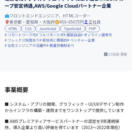
ープ安定待遇,AWS/Google Cloudパートナー企業
フロントエンドエンジニア、HTMLコーダー
東京都・愛知県・大阪府
450-650万円
正社員
HTML
CSS
JavaScript
TypeScript
PHP
リモートワーク可
フルリモート可
服装自由
オンライン選考可
フレックス制度あり
新技術に積極的
ベンチャー企業
女性エンジニアが活躍中
裁量労働制あり
27日前
更新
事業概要
■ システム・アプリの開発、グラフィック・UI/UXデザイン制作
からインフラの構築・運用までをワンストップで提供しています
■ AWSプレミアティアサービスパートナーの認定を9年連続保
持、導入企業より高い評価を得ています（2013～2022年現在）