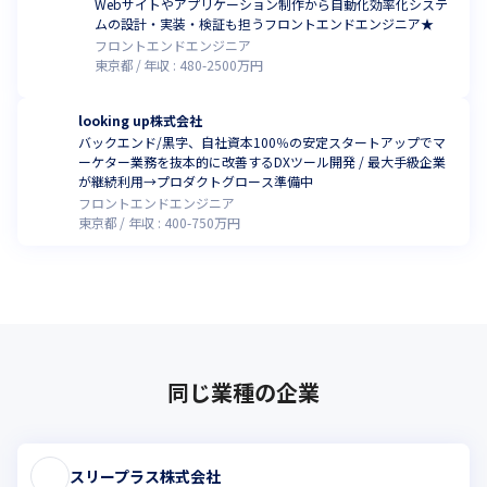
Webサイトやアプリケーション制作から自動化効率化システ
ムの設計・実装・検証も担うフロントエンドエンジニア★
フロントエンドエンジニア
東京都
年収 :
480
-
2500
万円
looking up株式会社
バックエンド/黒字、自社資本100％の安定スタートアップでマ
ーケター業務を抜本的に改善するDXツール開発 / 最大手級企業
が継続利用→プロダクトグロース準備中
フロントエンドエンジニア
東京都
年収 :
400
-
750
万円
同じ業種の企業
スリープラス株式会社