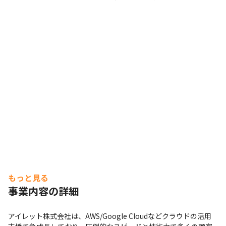
・2023年6月時点で育児休暇取得率は、女性100%、男性
50%で、家庭と仕事を両立しやすい環境です

・頭脳と技能のすべてを注ぎ込み、創造的なものづくりに
没頭できる環境があります

・「顧客と社員、どちらにも充足感のある組織」の実現の
ため、一人ひとりが事業と社会に向き合い、チャレンジし
続けています

・会社として社外でのカンファレンスや勉強会での登壇を
推奨しており、自身のエンジニアとしてのブランド化を推
進することができます
もっと見る
事業内容の詳細
アイレット株式会社は、AWS/Google Cloudなどクラウドの活用