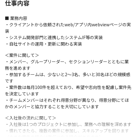
仕事内容
■ 業務内容

・クライアントから依頼されたweb/アプリ内webviewページの実
装

・システム開発部門と連携したシステムIF等の実装

・自社サイトの運用・更新に関わる実装
＜案件に関して＞

・メンバー、グループリーダー、セクションリーダーとともに業
務を進めます

・参加するチームは、少ないと2～3名、多いと30名ほどの規模感
です

・案件数は毎月100件を超えており、希望や志向性を配慮し案件先
を決定しています

・チームメンバーはそれぞれ得意分野が異なり、得意分野にてほ
かのメンバーと協力することを大切にしています
＜入社後の流れに関して＞

・入社後は1つのプロジェクトに参加し、業務への理解を深めます

・慣れてきたら、複数の案件に参加し、スキルアップを図ります