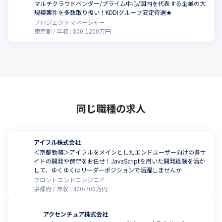
マルチクラウドベンダー/プライム中心/国内を代表する企業の大
規模案件を多数取り扱い！KDDIグループ安定待遇★
プロジェクトマネージャー
東京都
年収 :
800
-
1200
万円
同じ職種の求人
アイフル株式会社
＜京都勤務＞アイフルをメインとしたエンドユーザー向けの各サ
イトの開発や保守をお任せ！JavaScriptを用いた開発経験を活か
して、ゆくゆくはリーダーポジションで活躍しませんか
フロントエンドエンジニア
京都府
年収 :
400
-
700
万円
アクセンチュア株式会社