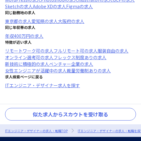
Sketch
の求人
Adobe XD
の求人
Figma
の求人
同じ勤務地の求人
東京都
の求人
愛知県
の求人
大阪府
の求人
同じ年収帯の求人
年収
400万円
の求人
特徴が近い求人
リモートワーク可
の求人
フルリモート可
の求人
服装自由
の求人
オンライン選考可
の求人
フレックス制度あり
の求人
新技術に積極的
の求人
ベンチャー企業
の求人
女性エンジニアが活躍中
の求人
裁量労働制あり
の求人
求人検索ページに戻る
ITエンジニア・デザイナー求人を探す
似た求人からスカウトを受け取る
ITエンジニア・デザイナーの求人・転職TOP
ITエンジニア・デザイナーの求人・転職を探