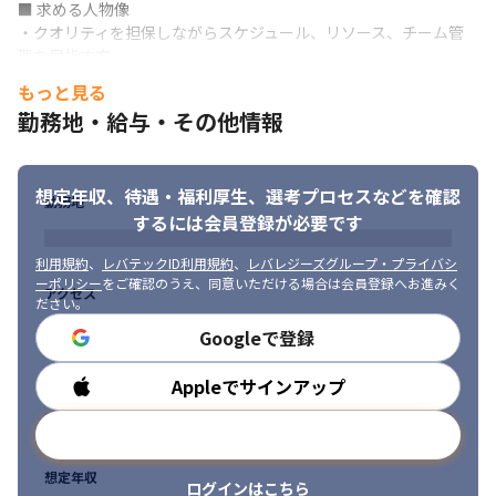
■ 求める人物像

・クオリティを担保しながらスケジュール、リソース、チーム管
理を目指す方

・デザイナー・デベロッパーとチームを組んで進めるコミュニケ
もっと見る
ーション力

勤務地・給与・その他情報
・論理性と創造性を兼ね備えたクリエイティブを実現できる方

・進化するオンスクリーンメディアへの関心・感度の高い方

・ユーザーを意識したUI・UX開発にこだわりと誇りを持って取り
想定年収、待遇・福利厚生、
選考プロセスなどを確認
組める方

勤務地
・主体的にPDCAをまわして、業務の改善や効率化を提案できる方

するには会員登録が必要です
・勉強会への参加・登壇など、自ら学ぶ姿勢を持ちそれを共有す
ることに積極的な方
利用規約
、
レバテックID利用規約
、
レバレジーズグループ・プライバシ
ーポリシー
をご確認のうえ、同意いただける場合は会員登録へお進みく
アクセス
ださい。
Googleで登録
国内トップのAWSベンダーで業務を進めます。
Appleでサインアップ
勤務時間
メールアドレスで登録
想定年収
ログインはこちら