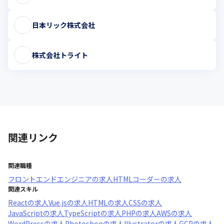
日本リック株式会社
株式会社トライト
関連リンク
関連職種
フロントエンドエンジニア
の求人
HTMLコーダー
の求人
関連スキル
React
の求人
Vue.js
の求人
HTML
の求人
CSS
の求人
JavaScript
の求人
TypeScript
の求人
PHP
の求人
AWS
の求人
WordPress
の求人
Photoshop
の求人
Illustrator
の求人
GCP
の求人