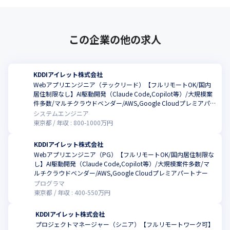
この企業の他の求人
KDDIアイレット株式会社
Webアプリエンジニア（テックリード）【フルリモートOK/国内
居住制限なし】AI駆動開発（Claude Code,Copilot等）/大規模案
件多数/マルチクラウドベンダー/AWS,Google Cloudプレミアパ
ートナー
システムエンジニア
東京都
年収 :
800
-
1000
万円
KDDIアイレット株式会社
Webアプリエンジニア（PG）【フルリモートOK/国内居住制限な
し】AI駆動開発（Claude Code,Copilot等）/大規模案件多数/マ
ルチクラウドベンダー/AWS,Google Cloudプレミアパートナー
プログラマ
東京都
年収 :
400
-
550
万円
KDDIアイレット株式会社
プロジェクトマネージャー（シニア）【フルリモートワーク可】