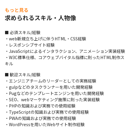
（大きな案件の場合は専任になる場合があります）
もっと見る
＜環境に関して＞

求められるスキル・人物像
言語：HTML5/CSS(SASS)/JavaScript/TypeScript/PHP

フレームワーク: Vue.js/React.js/AngularJS

その他：Photoshop/Illustrator/Adobe 
■ 必須スキル/経験

XD/Sketch/Figma/Zeplin/Pug/gulp/WordPress

・web新規立ち上げに伴うHTML・CSS経験

コード管理: GitHub

・レスポンシブサイト経験

遠隔コミュニケーションツール: Slack
・JavaScriptによるインタラクション、アニメーション実装経験

・W3C標準仕様、コアウェブバイタル指標に則ったHTML制作ス
■ この仕事の面白み、魅力

キル
・国内での事例がないような最新の製品を触る機会があります

・AWSおよびGoogle Cloudの最上位パートナーとして、国内最大
■ 歓迎スキル/経験

規模のアカウントを取り扱う経験が得られたり、未公開のサービ
・エンジニアチームのリーダーとしての実務経験

スに携われる機会があります

・gulpなどのタスクランナーを用いた開発経験

・新規サービスの企画を比較的カジュアルに提案することができ
・Pugなどのテンプレートエンジンを用いた開発経験

ます
・SEO、webマーケティング施策に則った実装経験

・PHPの知識および実務での使用経験

・TypeScriptの知識および実務での使用経験

・PWAの知識および実務での使用経験

・WordPressを用いたWebサイト制作経験