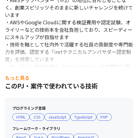
・AWSトップベンダー（※2）の地位に甘んじることな
く、創業スピリッツそのままに新しいチャレンジを続けて
います

・AWSやGoogle Cloudに関する検証費用や認定試験、オ
ライリーなどの技術本を会社負担しており、スピーディー
にスキルアップが目指せます

・技術を軸として社内外で活躍する社員の貢献度や専門能
力を評価、認定する「iretテクニカルアンバサダー認定制
度」を用意しています

・オンライン技術勉強会「iret tech labo」を定期的に開
催しており、自身のエンジニアとしてのブランド化を推進
もっと見る
することができます

このPJ・案件で使われている技術
※1：2022年11月28日（月）〜12月2日（金）に米国ネバ
ダ州ラスベガスで開催されている「AWS re:Invent 2022」
で発表された「2022 Regional and Global AWS Partner 
プログラミング言語
Awards」において、「SI Partner of the Year – APJ(*)」を
HTML
CSS
JavaScript
TypeScript
PHP
受賞しました。（*Asia Pacific and Japan：アジア太平洋
および日本）

フレームワーク・ライブラリ
※2：AWS最上位パートナー「プレミアティア サービスパ
React
Vue.js
WordPress
AngularJS