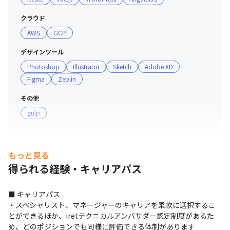
ートナー」認定

クラウド
■ チーム詳細※2023年4月時点

AWS
GCP
・最新技術を自ら学ぶ意欲のある、面倒見の良いエンジニ
アが多く在籍しています

デザインツール
・気さくに話せる上長が多く、希望や意見を挙げやすい雰
Photoshop
Illustrator
Sketch
Adobe XD
囲気です

Figma
Zeplin
・平均年齢は34歳、多様なバックグラウンドを持つプロ
その他
フェッショナルが集まっています

gulp
・全社員の69%がエンジニアのため、開発組織の育成や
支援に注力しています

■ 現場・社員の雰囲気

もっと見る
・企業のホワイト化を総合的に評価する国内唯一の認定制
得られる経験・キャリアパス
度「ホワイト企業認定」のGOLDランクを取得しています

・在宅勤務とオフィス出社を組み合わせたハイブリットワ
■ キャリアパス

ークを採用しています

・スペシャリスト、マネージャーのキャリアを柔軟に選択するこ
・業務効率が向上する働き方を各組織、各自が選択できる
とができるほか、iretテクニカルアンバサダー認定制度があるた
環境を用意しています

め、どのポジションでも同様に評価できる体制があります