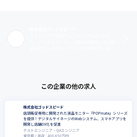
株式会社ゴッドスピード
ネットワーク経由でコンテンツを送り込め
る、デジタルサイネージ端末の開発に注力株
式会社ゴッドスピードは、2004年4月に設立
されました。基幹事業であるデジタルサイネ
ージ事業では、店頭販促専用に開発された･･･
この企業の他の求人
株式会社ゴッドスピード
店頭販促専用に開発された液晶モニター『POPmate』シリーズ
を提供！デジタルサイネージのWebシステム、スマホアプリを
開発し店舗DX化を促進
テストエンジニア・QAエンジニア
東京都
年収 :
400
-
650
万円