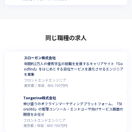
同じ職種の求人
スローガン株式会社
年間約2万人の優秀学生の就職を支援するキャリアサイト『Go
odfind』をはじめとする自社サービスを進化させるエンジニア
を募集
フロントエンドエンジニア
東京都
年収 :
400
-
700
万円
Tangerine株式会社
伸び盛りのオフラインマーケティングプラットフォーム、『St
ore360』の管理コンソール・エンドユーザ向けサービス画面の
開発をお任せ
フロントエンドエンジニア
東京都
年収 :
400
-
700
万円