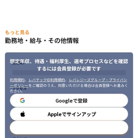
もっと見る
勤務地・給与・その他情報
想定年収、待遇・福利厚生、
選考プロセスなどを確認
勤務地
するには会員登録が必要です
利用規約
、
レバテックID利用規約
、
レバレジーズグループ・プライバシ
ーポリシー
をご確認のうえ、同意いただける場合は会員登録へお進みく
アクセス
ださい。
Googleで登録
Appleでサインアップ
勤務時間
メールアドレスで登録