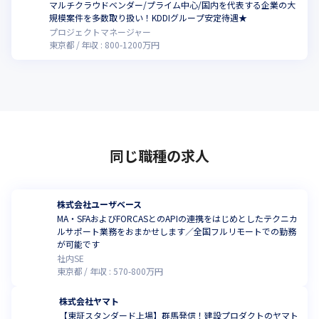
マルチクラウドベンダー/プライム中心/国内を代表する企業の大
規模案件を多数取り扱い！KDDIグループ安定待遇★
プロジェクトマネージャー
東京都
年収 :
800
-
1200
万円
同じ職種の求人
株式会社ユーザベース
MA・SFAおよびFORCASとのAPIの連携をはじめとしたテクニカ
ルサポート業務をおまかせします／全国フルリモートでの勤務
が可能です
社内SE
東京都
年収 :
570
-
800
万円
株式会社ヤマト
【東証スタンダード上場】群馬発信！建設プロダクトのヤマト