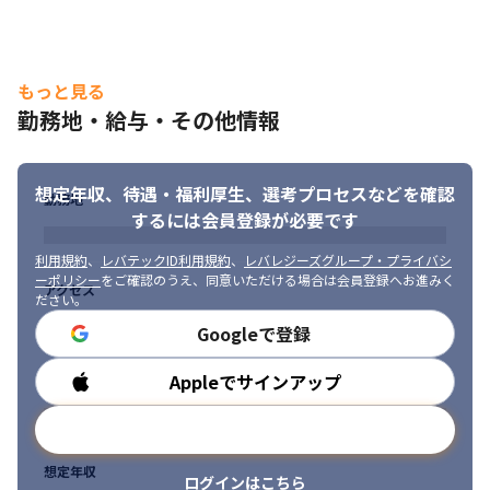
もっと見る
勤務地・給与・その他情報
想定年収、待遇・福利厚生、
選考プロセスなどを確認
勤務地
するには会員登録が必要です
利用規約
、
レバテックID利用規約
、
レバレジーズグループ・プライバシ
ーポリシー
をご確認のうえ、同意いただける場合は会員登録へお進みく
アクセス
ださい。
Googleで登録
Appleでサインアップ
勤務時間
メールアドレスで登録
想定年収
ログインはこちら