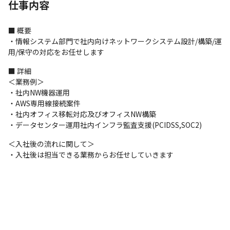
仕事内容
■ 概要

・情報システム部門で社内向けネットワークシステム設計/構築/運
用/保守の対応をお任せします
■ 詳細

＜業務例＞

・社内NW機器運用

・AWS専用線接続案件

・社内オフィス移転対応及びオフィスNW構築

・データセンター運用社内インフラ監査支援(PCIDSS,SOC2)
＜入社後の流れに関して＞

・入社後は担当できる業務からお任せしていきます