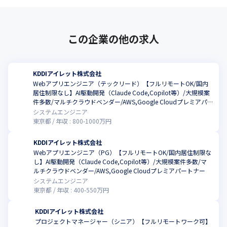
この企業の他の求人
KDDIアイレット株式会社
Webアプリエンジニア（テックリード）【フルリモートOK/国内
居住制限なし】AI駆動開発（Claude Code,Copilot等）/大規模案
件多数/マルチクラウドベンダー/AWS,Google Cloudプレミアパ
ートナー
システムエンジニア
東京都
年収 :
800
-
1000
万円
KDDIアイレット株式会社
Webアプリエンジニア（PG）【フルリモートOK/国内居住制限な
し】AI駆動開発（Claude Code,Copilot等）/大規模案件多数/マ
ルチクラウドベンダー/AWS,Google Cloudプレミアパートナー
システムエンジニア
東京都
年収 :
400
-
550
万円
KDDIアイレット株式会社
プロジェクトマネージャー（シニア）【フルリモートワーク可】