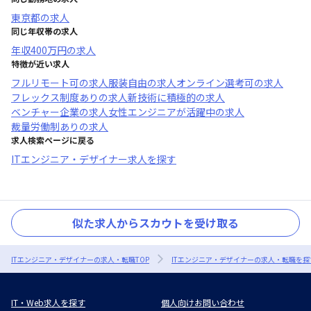
東京都
の求人
同じ年収帯の求人
年収
400万円
の求人
特徴が近い求人
フルリモート可
の求人
服装自由
の求人
オンライン選考可
の求人
フレックス制度あり
の求人
新技術に積極的
の求人
ベンチャー企業
の求人
女性エンジニアが活躍中
の求人
裁量労働制あり
の求人
求人検索ページに戻る
ITエンジニア・デザイナー求人を探す
似た求人からスカウトを受け取る
ITエンジニア・デザイナーの求人・転職TOP
ITエンジニア・デザイナーの求人・転職を探
IT・Web求人を探す
個人向けお問い合わせ