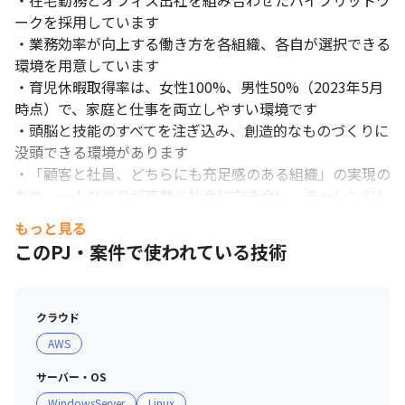
・在宅勤務とオフィス出社を組み合わせたハイブリットワ
ークを採用しています

・業務効率が向上する働き方を各組織、各自が選択できる
環境を用意しています

・育児休暇取得率は、女性100%、男性50%（2023年5月
時点）で、家庭と仕事を両立しやすい環境です

・頭脳と技能のすべてを注ぎ込み、創造的なものづくりに
没頭できる環境があります

・「顧客と社員、どちらにも充足感のある組織」の実現の
ため、一人ひとりが事業と社会に向き合い、チャレンジし
続けています

もっと見る
・会社として社外でのカンファレンスや勉強会での登壇を
このPJ・案件で使われている技術
推奨しており、自身のエンジニアとしてのブランド化を推
進することができます
クラウド
AWS
サーバー・OS
WindowsServer
Linux