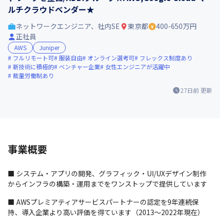
ルチクラウドベンダー★
ネットワークエンジニア、社内SE
東京都
400-650万円
正社員
AWS
Juniper
フルリモート可
服装自由
オンライン選考可
フレックス制度あり
新技術に積極的
ベンチャー企業
女性エンジニアが活躍中
裁量労働制あり
27日前
更新
事業概要
■ システム・アプリの開発、グラフィック・UI/UXデザイン制作
からインフラの構築・運用までをワンストップで提供しています
■ AWSプレミアティアサービスパートナーの認定を9年連続保
持、導入企業より高い評価を得ています（2013～2022年現在）