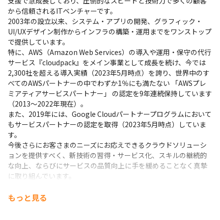
支援で急成長しており、圧倒的なスピードと技術力で多くの顧客
から信頼されるITベンチャーです。

2003年の設立以来、システム・アプリの開発、グラフィック・
UI/UXデザイン制作からインフラの構築・運用までをワンストップ
で提供しています。

特に、AWS（Amazon Web Services）の導入や運用・保守の代行
サービス『cloudpack』をメイン事業として成長を続け、今では
2,300社を超える導入実績（2023年5月時点）を誇り、世界中のす
べてのAWSパートナーの中でわずか1％にも満たない 「AWSプレ
ミアティアサービスパートナー」 の認定を9年連続保持しています
（2013～2022年現在）。

また、2019年には、Google Cloudパートナープログラムにおいて
もサービスパートナーの認定を取得（2023年5月時点）していま
す。

今後さらにお客さまのニーズにお応えできるクラウドソリューシ
ョンを提供すべく、新技術の習得・サービス化、スキルの継続的
な向上、ならびにサービスの品質向上に手を緩めることなく真摯
に取り組んでいます。
もっと見る