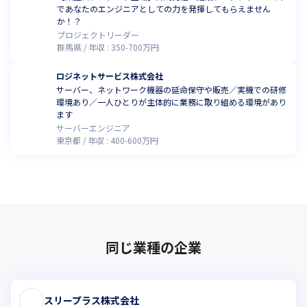
であなたのエンジニアとしての力を発揮してもらえません
か！？
プロジェクトリーダー
群馬県
年収 :
350
-
700
万円
ロジネットサービス株式会社
サーバー、ネットワーク機器の延命保守や販売／実機での研修
環境あり／一人ひとりが主体的に業務に取り組める環境があり
ます
サーバーエンジニア
東京都
年収 :
400
-
600
万円
同じ業種の企業
スリープラス株式会社