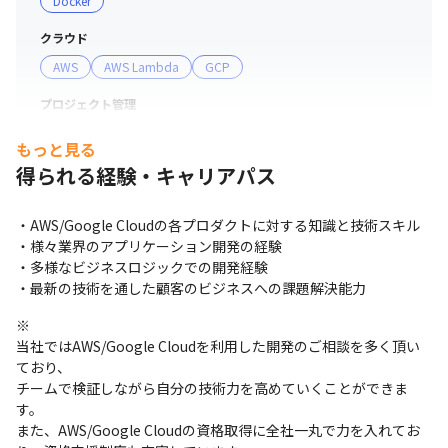
Docker
クラウド
AWS
AWS Lambda
GCP
プロジェクト管理
GitHub
もっと見る
得られる経験・キャリアパス
支給PC
Mac
・AWS/Google Cloudの各プロダクトに対する知識と技術スキル

・様々業界のアプリケーション開発の経験

・多様なビジネスロジックでの開発経験

・最新の技術を通した顧客のビジネスへの課題解決能力
※

当社ではAWS/Google Cloudを利用した開発のご相談を多く頂い
ており、

チームで検証しながら自分の技術力を高めていくことができま
す。

また、AWS/Google Cloudの資格取得に全社一丸で力を入れてお