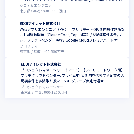
ートナー
システムエンジニア
東京都
年収 :
800
-
1000
万円
KDDIアイレット株式会社
Webアプリエンジニア（PG）【フルリモートOK/国内居住制限な
し】AI駆動開発（Claude Code,Copilot等）/大規模案件多数/マ
ルチクラウドベンダー/AWS,Google Cloudプレミアパートナー
プログラマ
東京都
年収 :
400
-
550
万円
KDDIアイレット株式会社
プロジェクトマネージャー（シニア）【フルリモートワーク可】
マルチクラウドベンダー/プライム中心/国内を代表する企業の大
規模案件を多数取り扱い！KDDIグループ安定待遇★
プロジェクトマネージャー
東京都
年収 :
800
-
1200
万円