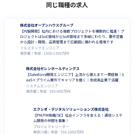
同じ職種の求人
株式会社オープンハウスグループ
【内製開発】社内における複数プロジェクトを横断的に推進！プ
ロジェクトはSoE領域からSoR領域まで多岐にわたり、要件定義
から設計・開発、品質管理まで広範囲に携われる環境です
フルスタックエンジニア
東京都
年収 :
1000
-
1300
万円
株式会社ゼレンホールディングス
【Salesforce開発エンジニア】上流から導入まで一貫経験｜S
aaS×プライム案件でキャリアを磨く｜急成長企業で活躍
システムエンジニア
東京都
年収 :
500
-
800
万円
エクシオ・デジタルソリューションズ株式会社
【PM/PM候補/SE】社会インフラを支える！通信システ
ム開発の仲間を募集！
プロジェクトリーダー
神奈川県
年収 :
550
-
1000
万円