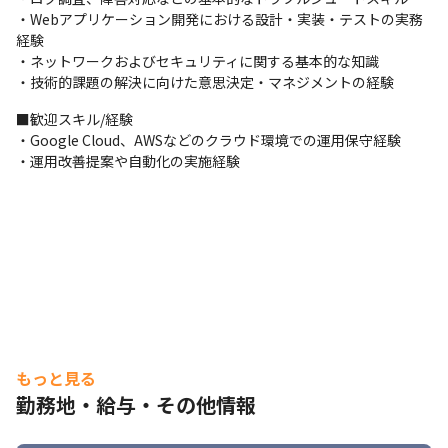
AIフレームワーク: LangChain / Agent Framework / RAG

・Webアプリケーション開発における設計・実装・テストの実務
AI開発プラットフォーム: Vertex AI / Amazon Bedrock (Claude, 
経験

Nova)
・ネットワークおよびセキュリティに関する基本的な知識

・技術的課題の解決に向けた意思決定・マネジメントの経験
■歓迎スキル/経験

・Google Cloud、AWSなどのクラウド環境での運用保守経験

・運用改善提案や自動化の実施経験
もっと見る
勤務地・給与・その他情報