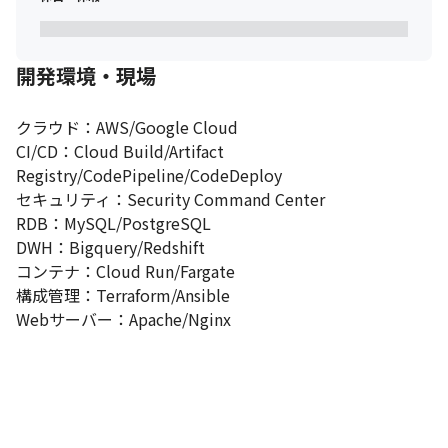
開発環境・現場
クラウド：AWS/Google Cloud

CI/CD：Cloud Build/Artifact 
Registry/CodePipeline/CodeDeploy

セキュリティ：Security Command Center

RDB：MySQL/PostgreSQL

DWH：Bigquery/Redshift

コンテナ：Cloud Run/Fargate

構成管理：Terraform/Ansible

Webサーバー：Apache/Nginx