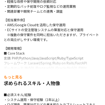
・軽微な改修や保守開発の依頼対応

・定期的なバッチ処理やログ監視などの運用業務

・関連部署や開発チームとの連携・調査
【担当案件例】

・AWS/Google Cloudを活用した保守運用

・ECサイトの受注管理システムの障害対応と保守運用

　※複数の保守案件を同時に担当いただきますが、プライベート
との両立がしやすい環境です。
【開発環境】

■ Core Stack

言語: PHP/Python/Java/JavaScript/Ruby/TypeScript

フレームワーク: Laravel/Spring/Ruby on Rails/FastAPI

データベース: MySQL/PostgreSQL/Oracle/NoSQL/DWH

JSライブラリ: React/Node.js/Vue.js/Nuxt

もっと見る
インフラ：AWS/Google Cloud/Azure
求められるスキル・人物像
■ AI Stack

AI駆動開発: GitHub Copilot / Claude Code / Amazon Q 
■必須スキル/経験

Developer / Cursor / Gemini Code Assist

・システム運用・保守経験（1年以上）

生成AIモデル: Gemini / Claude / ChatGPT

・ログ調査、障害対応などの基本的なトラブルシュートスキル
