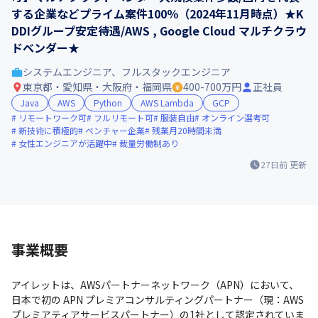
する企業などプライム案件100％（2024年11月時点）★K
DDIグループ安定待遇/AWS , Google Cloud マルチクラウ
ドベンダー★
システムエンジニア、フルスタックエンジニア
東京都・愛知県・大阪府・福岡県
400-700万円
正社員
Java
AWS
Python
AWS Lambda
GCP
リモートワーク可
フルリモート可
服装自由
オンライン選考可
新技術に積極的
ベンチャー企業
残業月20時間未満
女性エンジニアが活躍中
裁量労働制あり
27日前
更新
事業概要
アイレットは、AWSパートナーネットワーク（APN）において、
日本で初の APN プレミアコンサルティングパートナー（現：AWS 
プレミアティアサービスパートナー）の1社として認定されていま