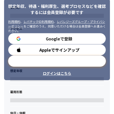
想定年収、待遇・福利厚生、
選考プロセスなどを確認
勤務地
するには会員登録が必要です
利用規約
、
レバテックID利用規約
、
レバレジーズグループ・プライバシ
ーポリシー
をご確認のうえ、同意いただける場合は会員登録へお進みく
アクセス
ださい。
Googleで登録
Appleでサインアップ
勤務時間
メールアドレスで登録
想定年収
ログインはこちら
雇用形態
休日・休暇