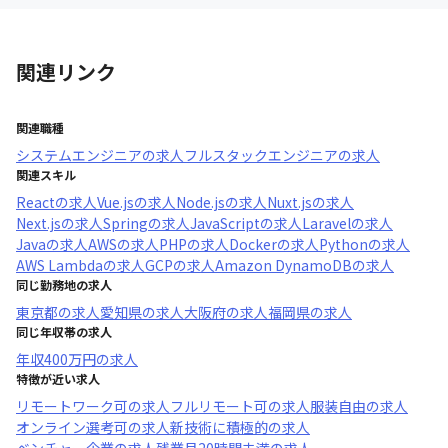
関連リンク
関連職種
システムエンジニア
の求人
フルスタックエンジニア
の求人
関連スキル
React
の求人
Vue.js
の求人
Node.js
の求人
Nuxt.js
の求人
Next.js
の求人
Spring
の求人
JavaScript
の求人
Laravel
の求人
Java
の求人
AWS
の求人
PHP
の求人
Docker
の求人
Python
の求人
AWS Lambda
の求人
GCP
の求人
Amazon DynamoDB
の求人
同じ勤務地の求人
東京都
の求人
愛知県
の求人
大阪府
の求人
福岡県
の求人
同じ年収帯の求人
年収
400万円
の求人
特徴が近い求人
リモートワーク可
の求人
フルリモート可
の求人
服装自由
の求人
オンライン選考可
の求人
新技術に積極的
の求人