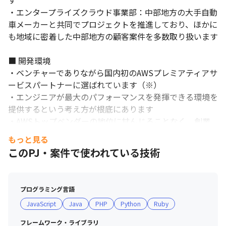
す

・エンタープライズクラウド事業部：中部地方の大手自動
車メーカーと共同でプロジェクトを推進しており、ほかに
も地域に密着した中部地方の顧客案件を多数取り扱います

■ 開発環境

社会にインパクトのある大きなプロジェクトに参画します。
・ベンチャーでありながら国内初のAWSプレミアティアサ
ービスパートナーに選ばれています（※）

・エンジニアが最大のパフォーマンスを発揮できる環境を
提供するという考え方が根底にあります

・AWSトップベンダーの地位に甘んじることなく、創業
スピリッツそのままに新しいチャレンジを続けています

もっと見る
・AWSやGoogle Cloudに関する検証費用や認定試験、オ
このPJ・案件で使われている技術
ライリーなどの技術本を会社負担しており、スピーディー
にスキルアップが目指せます

・技術を軸として社内外で活躍する社員の貢献度や専門能
プログラミング言語
力を評価、認定する「iretテクニカルアンバサダー認定制
JavaScript
Java
PHP
Python
Ruby
度」を用意しています

・オンライン技術勉強会「iret tech labo」を定期的に開
フレームワーク・ライブラリ