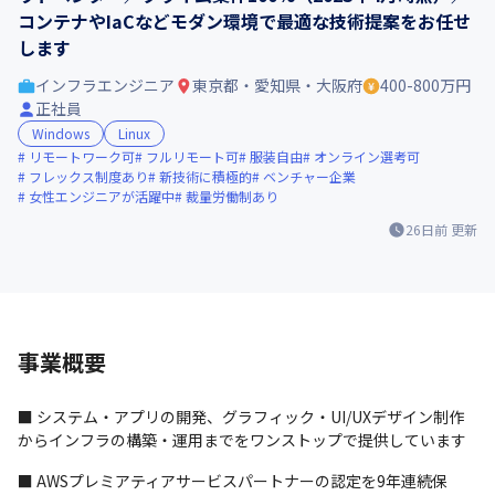
コンテナやIaCなどモダン環境で最適な技術提案をお任せ
します
インフラエンジニア
東京都・愛知県・大阪府
400-800万円
正社員
Windows
Linux
リモートワーク可
フルリモート可
服装自由
オンライン選考可
フレックス制度あり
新技術に積極的
ベンチャー企業
女性エンジニアが活躍中
裁量労働制あり
26日前
更新
事業概要
■ システム・アプリの開発、グラフィック・UI/UXデザイン制作
からインフラの構築・運用までをワンストップで提供しています
■ AWSプレミアティアサービスパートナーの認定を9年連続保