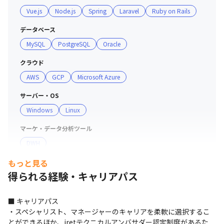
催しており、自身のエンジニアとしてのブランド化を推進
Vue.js
Node.js
Spring
Laravel
Ruby on Rails
することができます

※2022年11月28日（月）〜12月2日（金）に米国ネバダ
データベース
州ラスベガスで開催されている「AWS re:Invent 2022」で
MySQL
PostgreSQL
Oracle
発表された「2022 Regional and Global AWS Partner 
Awards」において、「SI Partner of the Year – APJ(*)」を
クラウド
受賞しました。（*Asia Pacific and Japan：アジア太平洋
AWS
GCP
Microsoft Azure
および日本）

サーバー・OS
Windows
Linux
■ チーム詳細

・最新技術を自ら学ぶ意欲のある、面倒見の良いエンジニ
マーケ・データ分析ツール
アが多く在籍しています

DWH
・気さくに話せる上長が多く、希望や意見を挙げやすい雰
囲気です

もっと見る
・平均年齢は34歳（※1）、多様なバックグラウンドを持
得られる経験・キャリアパス
つプロフェッショナルが集まっています

・全社員の69%がエンジニア（※2）のため、開発組織の
■ キャリアパス

育成や支援に注力しています

・スペシャリスト、マネージャーのキャリアを柔軟に選択するこ
とができるほか、iretテクニカルアンバサダー認定制度があるた