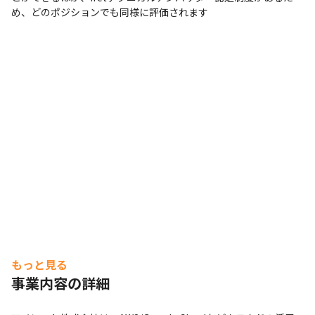
■ 現場・社員の雰囲気

め、どのポジションでも同様に評価されます
・企業のホワイト化を総合的に評価する国内唯一の認定制
度「ホワイト企業認定」のGOLDランクを取得しています
（2021年/一般社団法人日本次世代企業普及機構主催）

・在宅勤務とオフィス出社を組み合わせたハイブリットワ
ークを採用しています

・業務効率が向上する働き方を各組織、各自が選択できる
環境を用意しています

・育児休暇取得率は、女性100%、男性50%（※3）で、
家庭と仕事を両立しやすい環境です

・頭脳と技能のすべてを注ぎ込み、創造的なものづくりに
没頭できる環境があります

・「顧客と社員、どちらにも充足感のある組織」の実現の
ため、一人ひとりが事業と社会に向き合い、チャレンジし
続けています

もっと見る
（※1～3いずれも2023年4月時点）
事業内容の詳細