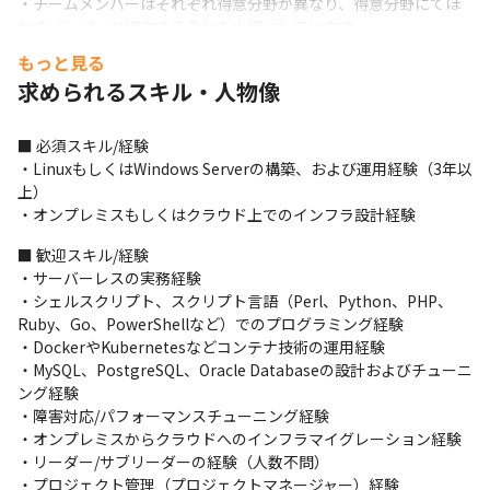
・チームメンバーはそれぞれ得意分野が異なり、得意分野にてほ
かのメンバーと協力することを大切にしています
もっと見る
＜入社後の流れに関して＞

求められるスキル・人物像
・入社後は1つのプロジェクトに参加し、業務への理解を深めます

・慣れてきたら、複数の案件に参加し、スキルアップを図ります
（大きな案件の場合は専任になる場合があります）
■ 必須スキル/経験

・LinuxもしくはWindows Serverの構築、および運用経験（3年以
■ この仕事の面白み、魅力

上）

・市場のニーズを先取りし、顧客のメリットや目的を自分の頭で
・オンプレミスもしくはクラウド上でのインフラ設計経験
考えて、企画から開発まで携わることができます

・顧客の課題を把握した上で、新しい技術の導入/習得経験を得ら
■ 歓迎スキル/経験

れます

・サーバーレスの実務経験

・最新のAWSサービスとInfrastructure as Codeを積極的に導入し
・シェルスクリプト、スクリプト言語（Perl、Python、PHP、
ており、先端技術を習得できます

Ruby、Go、PowerShellなど）でのプログラミング経験

・多様な案件があり、自身の強みを活かしたフィールドで活躍で
・DockerやKubernetesなどコンテナ技術の運用経験

きます

・MySQL、PostgreSQL、Oracle Databaseの設計およびチューニ
・作業自動化による運用の負荷軽減に注力しており、生産性高く
ング経験

業務に取り組める環境です

・障害対応/パフォーマンスチューニング経験

・社内でチームをまたぎ、技術についての質問やディスカッショ
・オンプレミスからクラウドへのインフラマイグレーション経験

ンができる環境です

・リーダー/サブリーダーの経験（人数不問）

・顧客と直接をやり取りを行い、成果の喜びを共有できるやりが
・プロジェクト管理（プロジェクトマネージャー）経験
