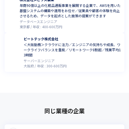
年商90億以上の化粧品通販事業を展開する企業で、AWSを用いた
基盤システムの構築や運用をお任せ／従業員や顧客の体験を向上
させるため、データを起点とした施策の提案ができます
データベースエンジニア
東京都
年収 :
400
-
600
万円
ビートテック株式会社
＜大阪勤務＞クラウドに注力／エンジニアの気持ちや成長、ワ
ークライフバランスを重視／リモートワーク8割超／残業平均1
3時間
サーバーエンジニア
大阪府
年収 :
300
-
600
万円
同じ業種の企業