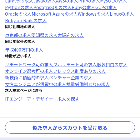
Laravel
の求人
Java
の求人
AWS
の求人
PHP
の求人
MySQL
の求人
Python
の求人
PostgreSQL
の求人
Ruby
の求人
GCP
の求人
Oracle
の求人
Microsoft Azure
の求人
Windows
の求人
Linux
の求人
Ruby on Rails
の求人
同じ勤務地の求人
東京都
の求人
愛知県
の求人
大阪府
の求人
同じ年収帯の求人
年収
400万円
の求人
特徴が近い求人
リモートワーク可
の求人
フルリモート可
の求人
服装自由
の求人
オンライン選考可
の求人
フレックス制度あり
の求人
新技術に積極的
の求人
ベンチャー企業
の求人
女性エンジニアが活躍中
の求人
裁量労働制あり
の求人
求人検索ページに戻る
ITエンジニア・デザイナー求人を探す
似た求人からスカウトを受け取る