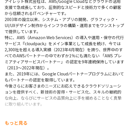
アイレット株式会社は、AWS/Google Cloudなどクラウドの活用
支援で急成長しており、圧倒的なスピードと技術力で多くの顧客
から信頼されるITベンチャーです。

2003年の設立以来、システム・アプリの開発、グラフィック・
UI/UXデザイン制作からインフラの構築・運用までをワンストップ
で提供しています。

特に、AWS（Amazon Web Services）の導入や運用・保守の代行
サービス『cloudpack』をメイン事業として成長を続け、今では
2,300社を超える導入実績（2023年4月現在）を誇り、世界中のす
べてのAWSパートナーの中でわずか1％にも満たない 「AWS プレ
ミアティアサービスパートナー」 の認定を9年連続保持しています
（2013～2022年現在）。

また、2019年には、Google Cloudパートナープログラムにおいて
もパートナーの認定を取得しています。

今後さらにお客さまのニーズにお応えできるクラウドソリューシ
ョンを提供すべく、新技術の習得・サービス化、スキルの継続的
な向上、ならびにサービスの品質向上に手を緩めることなく真摯
に取り組んでいます。
もっと見る