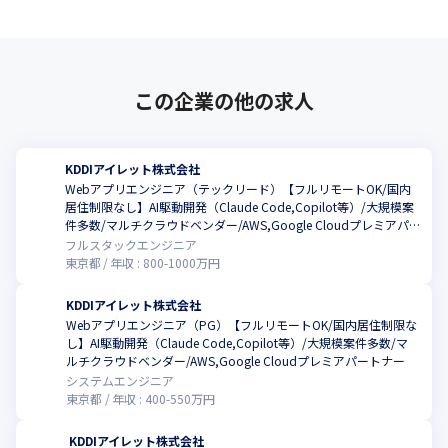
この企業の他の求人
KDDIアイレット株式会社
Webアプリエンジニア（テックリード）【フルリモートOK/国内
居住制限なし】AI駆動開発（Claude Code,Copilot等）/大規模案
件多数/マルチクラウドベンダー/AWS,Google Cloudプレミアパ
ートナー
フルスタックエンジニア
東京都
年収 :
800
-
1000
万円
KDDIアイレット株式会社
Webアプリエンジニア（PG）【フルリモートOK/国内居住制限な
し】AI駆動開発（Claude Code,Copilot等）/大規模案件多数/マ
ルチクラウドベンダー/AWS,Google Cloudプレミアパートナー
システムエンジニア
東京都
年収 :
400
-
550
万円
KDDIアイレット株式会社