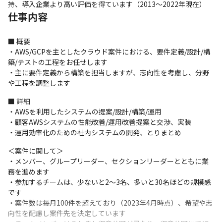
持、導入企業より高い評価を得ています（2013～2022年現在）
仕事内容
■ 概要

・AWS/GCPを主としたクラウド案件における、要件定義/設計/構
築/テストの工程をお任せします

・主に要件定義から構築を担当しますが、志向性を考慮し、分野
や工程を調整します
■ 詳細

・AWSを利用したシステムの提案/設計/構築/運用

・顧客AWSシステムの性能改善/運用改善提案と交渉、実装

・運用効率化のための社内システムの開発、とりまとめ
＜案件に関して＞

・メンバー、グループリーダー、セクションリーダーとともに業
務を進めます

・参加するチームは、少ないと2～3名、多いと30名ほどの規模感
です

・案件数は毎月100件を超えており（2023年4月時点）、希望や志
向性を配慮し案件先を決定しています
