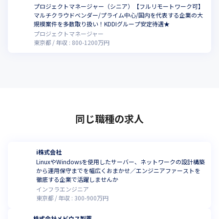
プロジェクトマネージャー（シニア）【フルリモートワーク可】
マルチクラウドベンダー/プライム中心/国内を代表する企業の大
規模案件を多数取り扱い！KDDIグループ安定待遇★
プロジェクトマネージャー
東京都
年収 :
800
-
1200
万円
同じ職種の求人
i株式会社
LinuxやWindowsを使用したサーバー、ネットワークの設計構築
から運用保守までを幅広くおまかせ／エンジニアファーストを
徹底する企業で活躍しませんか
インフラエンジニア
東京都
年収 :
300
-
900
万円
株式会社メビウス製薬