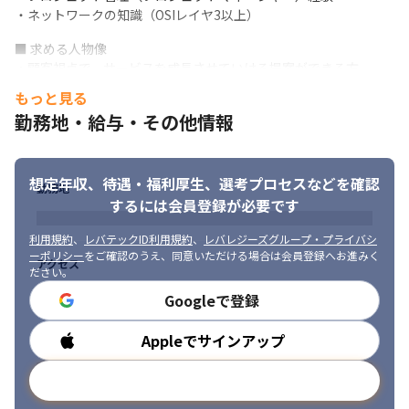
いがあります

・ネットワークの知識（OSIレイヤ3以上）
・国内トップのAWSベンダー（※）で、最新のAWSサービスを駆
使した開発を行うことができます

■ 求める人物像

・インフラ/システム/デザインなど、あらゆる分野における精鋭の
・顧客視点で、サービスを成長させていける提案ができる方

プロフェッショナルと専門チームと協働できます

・社内外の人と積極的にコミュニケーションを取り、目的を共有
もっと見る
※AWS最上位パートナー「プレミアティア サービスパートナー」
し達成できる方

勤務地・給与・その他情報
認定
・当社の存在意義に共感できる方
＜存在意義＞

技術と探究心で、今日の「できない」を明日の「できる」に
想定年収、待遇・福利厚生、
選考プロセスなどを確認
勤務地
するには会員登録が必要です
利用規約
、
レバテックID利用規約
、
レバレジーズグループ・プライバシ
ーポリシー
をご確認のうえ、同意いただける場合は会員登録へお進みく
アクセス
ださい。
Googleで登録
Appleでサインアップ
勤務時間
メールアドレスで登録