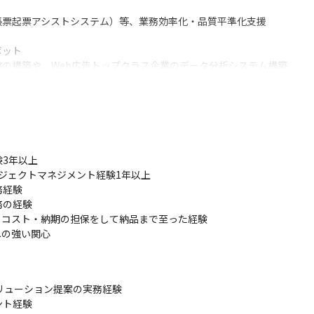
帳票起票アシストシステム）等、業務効率化・品質平準化支援

ット

盤の構築や、Web広告トップクラス企業のデータ分析システム構築

携するスマートフォンアプリや、情報管理Webアプリの共同開発

した医科学研究向けのデータ駆動型解析基盤の構築

3年以上

プロジェクトマネジメント経験1年以上

Iを用いた業務効率化

経験

の経験

atformやBigQueryを活用した、企業のビッグデータ分析・活用システムの構築

コスト・納期の担保をして納品まで至った経験

・業務効率化を推進する基幹システム開発
への強い関心
リューション提案の実務経験

ト経験
