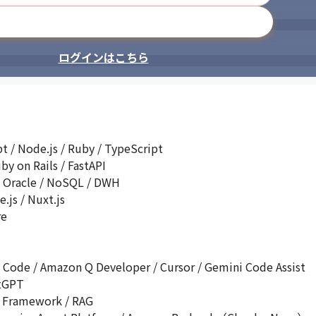
メールアドレスで登録
ログインはこちら
 / Node.js / Ruby / TypeScript

n Rails / FastAPI

acle / NoSQL / DWH

s / Nuxt.js

e

de / Amazon Q Developer / Cursor / Gemini Code Assist

GPT

ramework / RAG
