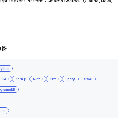
e Agent Platform / Amazon Bedrock（Claude, Nova）
技術
Python
Vue.js
Node.js
Nuxt.js
Next.js
Spring
Laravel
DynamoDB
GCP