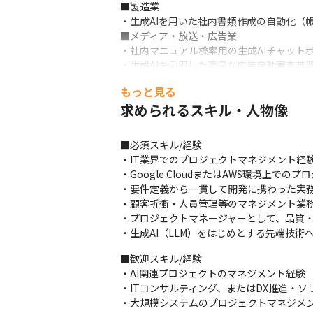
■製造業

・生成AIを用いた社内書類作成の自動化（
■メディア・放送・広告業

・社内マニュアル検索用の生成AIチャットボ
・生成AIを活用した高度な広告自動審査基
■モビリティ・IoT

もっと見る
・4G LTE通信でドライブレコーダーと連
求められるスキル・人物像
■医療・研究

・Google Cloudの最新AI技術を活用
■不動産

■必須スキル/経験

・不動産系WebサイトおよびCMSの開発

・IT業界でのプロジェクトマネジメント経験
■公共・ガバメント

・Google CloudまたはAWS環境上での
・ガバメントクラウドのコスト最適化や生成A
・要件定義から一貫して開発に携わった実務
■その他

・顧客折衝・人員管理等のマネジメント業務
・Gemini Enterprise Agent Pl
・プロジェクトマネージャーとして、品質・
・生成AI（RAG等）を活用した、社内DX
・生成AI（LLM）をはじめとする先端技術
■歓迎スキル/経験

・AI関連プロジェクトのマネジメント経験

・ITコンサルティング、またはDX推進・ソ
・大規模システムのプロジェクトマネジメン