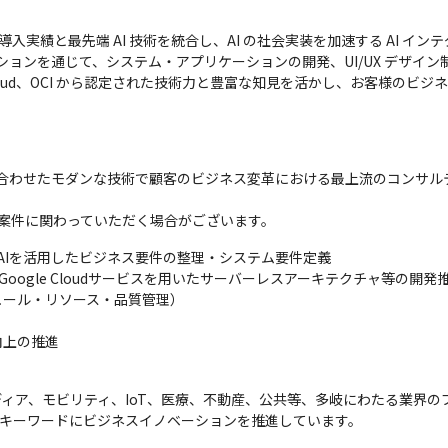
入実績と最先端 AI 技術を統合し、AI の社会実装を加速する AI インテ
ーションを通じて、システム・アプリケーションの開発、UI/UX デザ
 Cloud、OCI から認定された技術力と豊富な知見を活かし、お客様のビ
技術を掛け合わせたモダンな技術で顧客のビジネス変革における最上流のコン
AWS案件に関わっていただく場合がございます。
よびAIを活用したビジネス要件の整理・システム要件定義

atform等のGoogle Cloudサービスを用いたサーバーレスアーキテクチャ等の開発推
ール・リソース・品質管理）

向上の推進
ィア、モビリティ、IoT、医療、不動産、公共等、多岐にわたる業界の
oud」をキーワードにビジネスイノベーションを推進しています。