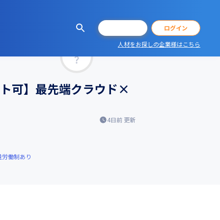
会員登録
ログイン
人材をお探しの企業様はこちら
マッチ率
リモート可】最先端クラウド×
4日前
更新
量労働制あり