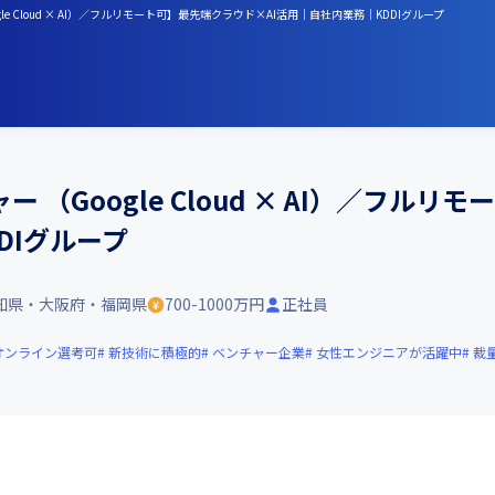
e Cloud × AI）／フルリモート可】最先端クラウド×AI活用｜自社内業務｜KDDIグループ
 （Google Cloud × AI）／フル
DIグループ
知県・大阪府・福岡県
700-1000万円
正社員
オンライン選考可
新技術に積極的
ベンチャー企業
女性エンジニアが活躍中
裁