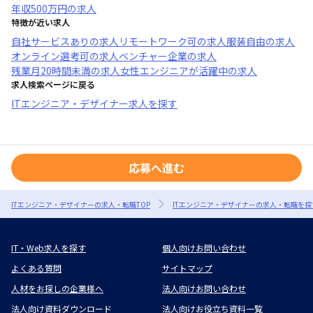
年収
500万円
の求人
特徴が近い求人
自社サービスあり
の求人
リモートワーク可
の求人
服装自由
の求人
オンライン選考可
の求人
ベンチャー企業
の求人
残業月20時間未満
の求人
女性エンジニアが活躍中
の求人
求人検索ページに戻る
ITエンジニア・デザイナー求人を探す
応募へ進む
ITエンジニア・デザイナーの求人・転職TOP
ITエンジニア・デザイナーの求人・転職を探
IT・Web求人を探す
個人向けお問い合わせ
よくある質問
サイトマップ
人材をお探しの企業様へ
法人向けお問い合わせ
法人向け資料ダウンロード
法人向けお役立ち資料一覧