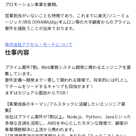
プロモーション事業を展開。
営業担当がいないことも特徴であり、これまでに楽天/ソニーミュ
ージック/IRIS OHYAMA/dip/オムロン等の大手顧客からのプライム
案件を請負うことが出来ております。
株式会社アクセル・モードについて
仕事内容
プライム案件7割。Web業務システム開発に携わるエンジニアを募
集しています。

要件定義～開発まで一貫して関われる環境で、将来的にはPLとし
てチームをリードするキャリアも目指せます！

まずはカジュアル面談からでOK！
【事業成長のキーマン/フルスタックに活躍したいエンジニア募
集】

当社はプライム案件が7割以上。Node.js、Python、Javaといった
多様な言語を活用し、AWSを中心としたモダンな環境で、顧客の
事業課題解決に上流から携われます。

17年連続黒字の安定基盤の上で、あなたの「もっとこうしたい」