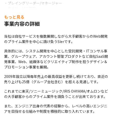
・プレイングリーダー/マネージャー

・自社サービス開発

・Webデザイナー

もっと見る
・バックオフィス（採用/研修など）
事業内容の詳細
■キャリアアップ事例

・26歳：入社5年でプロジェクトリーダーに昇格※新卒入社

当社は自社サービスを複数展開しながら大手顧客からのWeb開発
・30歳：入社6年でプロジェクトマネージャーに昇格※未経験入社

のプライム案件を中心に請け負うSIerです。
・35歳：入社2年で部長に昇格※33歳でプロジェクトマネージャ
ーとして中途入社
具体的には、システム開発を中心とした受託開発・ITコンサル事
業、グループウェア、アカウント管理プロダクトなど自社SaaS開
発事業、Web、紙媒体などクリエイティブ制作を担うデザイン＆
プロモーション事業を展開。
2009年設立以降毎年売上の最高収益を更新し続けており、直近の
売り上げも25億（グループ会社含む）を超える見通しです。
これまでに楽天/ソニーミュージック/IRIS OHYAMA/オムロンなど
の大手顧客からのプライム案件を請負うことが出来ております。
また、エンジニア出身の代表の経験から、レベルの高いエンジニ
アを目指せる仕組みや制度を積極的に取り入れています。