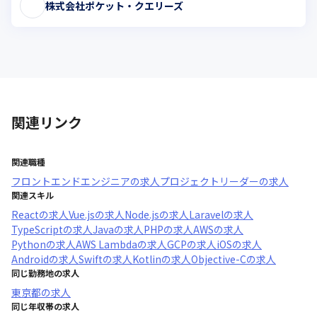
株式会社ポケット・クエリーズ
関連リンク
関連職種
フロントエンドエンジニア
の求人
プロジェクトリーダー
の求人
関連スキル
React
の求人
Vue.js
の求人
Node.js
の求人
Laravel
の求人
TypeScript
の求人
Java
の求人
PHP
の求人
AWS
の求人
Python
の求人
AWS Lambda
の求人
GCP
の求人
iOS
の求人
Android
の求人
Swift
の求人
Kotlin
の求人
Objective-C
の求人
同じ勤務地の求人
東京都
の求人
同じ年収帯の求人