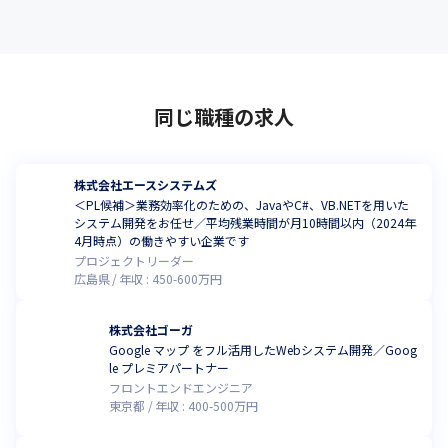
同じ職種の求人
株式会社エースシステムズ
＜PL候補＞業務効率化のための、JavaやC#、VB.NETを用いた
システム開発をお任せ／平均残業時間が月10時間以内（2024年
4月時点）の働きやすい企業です
プロジェクトリーダー
広島県
年収 :
450
-
600
万円
株式会社ゴーガ
Google マップ をフル活用したWebシステム開発／Goog
le プレミアパートナー
フロントエンドエンジニア
東京都
年収 :
400
-
500
万円