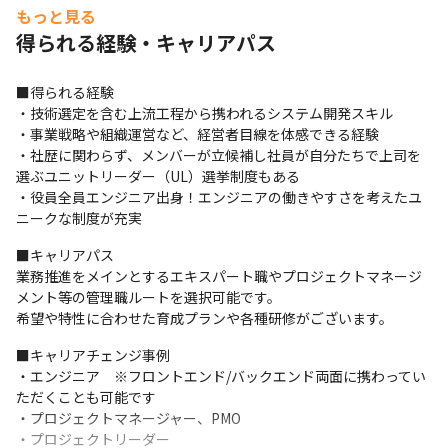
もっと見る
＜チームK「教育」＞

得られる経験・キャリアパス
・内定者研修や新人研修などを中心に社員の教育に携わっ
ています
■得られる経験

・技術選定を含む上流工程から携われるシステム開発スキル

・事業戦略や組織運営など、経営者目線を体感できる経験

・社歴に関わらず、メンバーが立候補し社員が自分たちで上司を
選ぶユニットリーダー（UL）選挙制度もある

・役員全員エンジニア出身！エンジニアの働きやすさを考えたユ
ニークな制度が充実
■キャリアパス

東京本社 PR動画（仙台支社・京都支社も動画有り）
業務推進をメインとするエキスパート職やプロジェクトマネージ
メント等の管理職ルートを選択可能です。

希望や特性に合わせた育成プランや各種研修がございます。
■キャリアチェンジ事例

・エンジニア　※フロントエンド/バックエンド両面に携わってい
ただくことも可能です

・プロジェクトマネージャー、PMO

・プロジェクトリーダー
