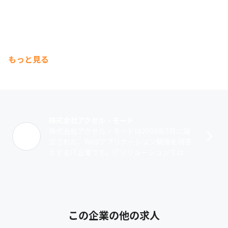
もっと見る
株式会社アクセル・モード
株式会社アクセル・モードは2009年7月に設
立された、Webアプリケーション開発を得意
とするIT企業です。ITソリューションでは、
設立当初からシステム開発を実施。グループ
ウェア『sufure』をはじめ･･･
この企業の他の求人