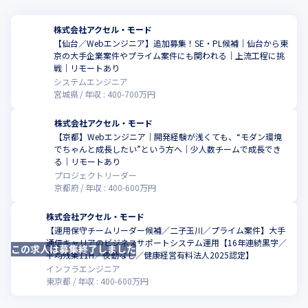
株式会社アクセル・モード
【仙台／Webエンジニア】追加募集！SE・PL候補｜仙台から東
京の大手企業案件やプライム案件にも関われる｜上流工程に挑
こ
戦｜リモートあり
システムエンジニア
宮城県
年収 :
400
-
700
万円
株式会社アクセル・モード
【京都】Webエンジニア｜開発経験が浅くても、“モダン環境
でちゃんと成長したい”という方へ｜少人数チームで成長でき
こ
る｜リモートあり
プロジェクトリーダー
京都府
年収 :
400
-
600
万円
株式会社アクセル・モード
【運用保守チームリーダー候補／二子玉川／プライム案件】大手
通信キャリアのビジネスサポートシステム運用【16年連続黒字／
この求人は募集終了しました
こ
平均残業11H／夜勤なし／健康経営有料法人2025認定】
インフラエンジニア
東京都
年収 :
400
-
600
万円