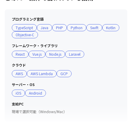
・最新言語の現況や、チームを組んでのアプリ作成など自
由にスキルアップできる環境があります

・アプリを提案して会社に導入することで報酬を得た実例
プログラミング言語
もあります

TypeScript
Java
PHP
Python
Swift
Kotlin
Objective-C
■ 評価制度

・能力評価はテクニカルスキルとヒューマンスキルの2軸
フレームワーク・ライブラリ
で行っており、各ランク毎に指標を設定しています

React
Vue.js
Node.js
Laravel
・この能力評価が給与テーブルとリンクしているため、給
与額の根拠もとても明確です

クラウド
AWS
AWS Lambda
GCP
■ 業務以外の「チーム活動」

・一人ひとりがビジネス視点をもったゼネラリストとして
サーバー・OS
付加価値を生み出せるよう、多くの社員が通常業務以外の
iOS
Android
「チーム活動」をしています

社内メンバーとの距離が近いのも特徴です。
支給PC
現場で選択可能（Windows/Mac）
＜チームR「採用」＞

・掲載媒体の選定から、掲載文の作成、採用イベントの企
画立案と実施、選考や面接などに携わっています
