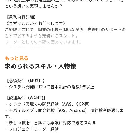
という想いを実現しませんか？
【業務内容詳細】

《まずはここからお任せします》

ご経験に応じて、開発の中核を担いながら、先輩PLのサポートの
もとで以下のような業務からスタート。

リーダーとしての基礎を固めていきます。

・基本設計、詳細設計

・コードレビュー

もっと見る
・小規模チームでのタスク管理、メンバーサポート
求められるスキル・人物像
《将来的には、こんな業務にも挑戦できます》

PLへと成長した先には、より大きな裁量を持ってプロジェクト全
【必須条件（MUST)】

体を動かす面白さがあります。

・システム開発において基本設計の経験1年以上
・プロジェクト全体の進捗管理、課題整理

・要求整理、顧客折衝

【歓迎条件（WANT)】

・予算管理、コストコントロール
・クラウド環境での開発経験（AWS、GCP等）

・モバイルアプリ開発経験（iOS、Android） ※経験者優遇しま
【スキル、ご志向性によってはさらにその先へ】

す。

・営業戦略の立案および実施支援

・新しい技術、言語にも柔軟に対応できるスキル

・採用活動や組織形成に関わる業務

・プロジェクトリーダー経験

・事業戦略の立案・推進に関わる経営者視点の業務