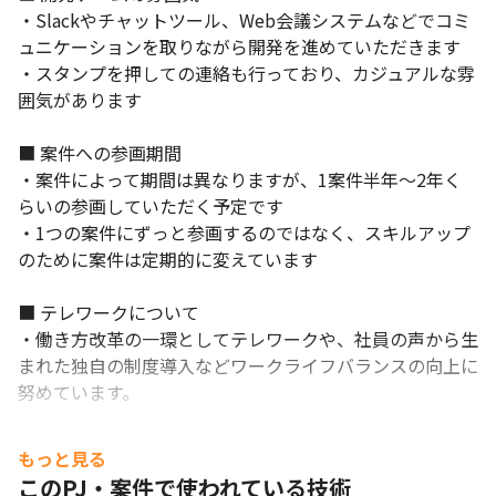
・平均残業時間月11時間。残業代は分単位で支給。

・Slackやチャットツール、Web会議システムなどでコミ
・業務が完了していれば「ハッピータイム制度（定時30分前の退
ュニケーションを取りながら開発を進めていただきます

勤可）」を利用して早上がりも可能です。

・スタンプを押しての連絡も行っており、カジュアルな雰
・前年度比で給与が30％アップした社員もおり、事業成長の成果
囲気があります

はしっかりと社員に還元される仕組みがあります。

・評価基準や給与テーブルを公開しており、透明性の高い評価体
■ 案件への参画期間

制を整えています。
・案件によって期間は異なりますが、1案件半年～2年く
【PC】

らいの参画していただく予定です

案件内容により選定するため、以下は一例となります

・1つの案件にずっと参画するのではなく、スキルアップ
・mouse K5(W10x64)

のために案件は定期的に変えています

Ci7-2.6G/16G/1TB/15.6

・mac book pro M1チップ以上
■ テレワークについて

【業務内容補足】

・働き方改革の一環としてテレワークや、社員の声から生
雇入れ直後：上記参照 

まれた独自の制度導入などワークライフバランスの向上に
変更の範囲：当社における各種業務全般
努めています。

■ ZEROLABOでレベルアップ

もっと見る
・参加自由な技術習得の場としてZEROLABOがあります

このPJ・案件で使われている技術