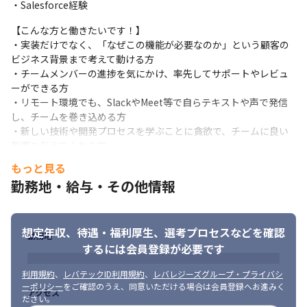
・Salesforce経験
【入社後の流れ】

【こんな方と働きたいです！】

セキュリティ、ハラスメント教育を実施後、社長面談にて会社の
・実装だけでなく、「なぜこの機能が必要なのか」という顧客の
方向性や動向をお話させていただきます。

ビジネス背景まで考えて動ける方

その後は現場プロジェクトに参画して実戦経験を積みながら業務
・チームメンバーの進捗を気にかけ、率先してサポートやレビュ
に慣れていただきます。
ーができる方

・リモート環境でも、SlackやMeet等で自らテキストや声で発信
【プロジェクトについて】

し、チームを巻き込める方

ご経験や希望を考慮しまして、担当やポジションを提案させてい
・新しい技術や開発プロセスを学ぶことに貪欲で、チームに良い
ただきます。

影響を与えてくれる方
 面談結果次第ではありますが、入社後すぐにPLをお任せすること
も可能です。
もっと見る
勤務地・給与・その他情報
【プロジェクト事例】

■統合ECプラットフォーム開発（新規受託／開発体制20名）

＜技術スタック＞

想定年収、待遇・福利厚生、
選考プロセスなどを確認
バックエンド：Node.js（AWS Lambda）

勤務地
フロントエンド：Vue.js、TypeScript

するには会員登録が必要です
インフラ：AWS（CloudFront、API Gateway、Lambda、
利用規約
、
レバテックID利用規約
、
レバレジーズグループ・プライバシ
Cognito、S3）
ーポリシー
をご確認のうえ、同意いただける場合は会員登録へお進みく
アクセス
ださい。
■デジタルマーケティング企業業務システム（受託／開発体制10