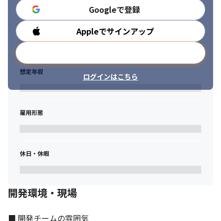
名）

Googleで登録
＜技術スタック＞

バックエンド：Python（AWS Lambda）

Appleでサインアップ
勤務時間
フロントエンド：React、TypeScript、Sass、Bootstrap

インフラ：AWS（Lambda、ECS、Redshift、Glue、
メールアドレスで登録
DynamoDB、Cognito）
想定年収
■薬剤データ集計システム（SES・受託併用／開発体制6名）

ログインはこちら
＜技術スタック＞

バックエンド：Java（SpringBoot、MyBatis、Maven）

フロントエンド：JavaScript、Highcharts

雇用形態
インフラ：AWS（CloudFront、ECS、Aurora PostgreSQL）
【キャリアパス】

業務推進をメインとするエキスパート職やプロジェクトマネージ
休日・休暇
メント等の管理職ルートを選択可能です。

希望や特性に合わせた育成プランや各種研修がございます。
【働き方・給与の特徴】

開発環境・現場
・リモートと出社を組み合わせたハイブリッド勤務が主流。

・書籍購入やセミナー受講の補助制度を整備（社員の声から生ま
れた取り組み）。

■ 開発チームの雰囲気
