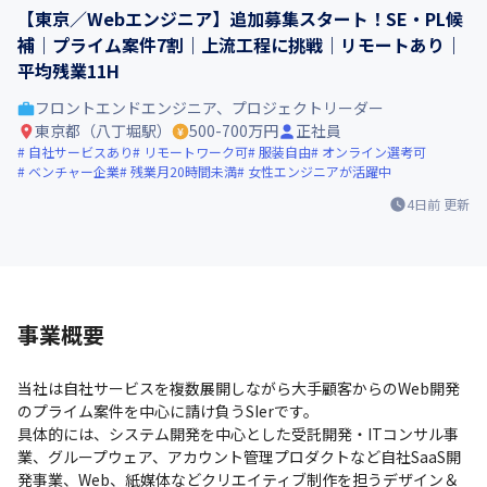
【東京／Webエンジニア】追加募集スタート！SE・PL候
補｜プライム案件7割｜上流工程に挑戦｜リモートあり｜
平均残業11H
フロントエンドエンジニア、プロジェクトリーダー
東京都（八丁堀駅）
500-700万円
正社員
自社サービスあり
リモートワーク可
服装自由
オンライン選考可
ベンチャー企業
残業月20時間未満
女性エンジニアが活躍中
4日前
更新
事業概要
当社は自社サービスを複数展開しながら大手顧客からのWeb開発
のプライム案件を中心に請け負うSIerです。

具体的には、システム開発を中心とした受託開発・ITコンサル事
業、グループウェア、アカウント管理プロダクトなど自社SaaS開
発事業、Web、紙媒体などクリエイティブ制作を担うデザイン＆