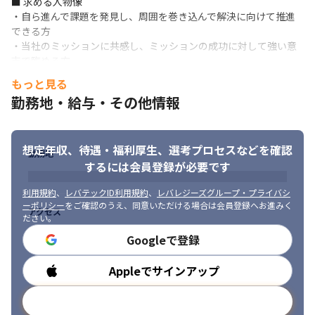
■ 求める人物像

・自ら進んで課題を発見し、周囲を巻き込んで解決に向けて推進
できる方

・当社のミッションに共感し、ミッションの成功に対して強い意
志で臨める方

・過去の経験にとらわれることなく、新しい技術/Webサービスに
もっと見る
対して高い感度をもち、技術の面からプロダクトの品質を高め続
勤務地・給与・その他情報
けられる方

・日々、内部/外部環境が変化する中で、システムをどのように変
化させていくべきかを考え議論を推進できる方

想定年収、待遇・福利厚生、
選考プロセスなどを確認
・中長期の運用負荷や拡張性を考慮してシステム的に優れた設計
勤務地
や仕組みを考えられる方

するには会員登録が必要です
・解決されるべき複雑な課題に対して積極的にオーナーシップを
発揮し、楽しんで物事を前に進めていくマインドを持っている方
利用規約
、
レバテックID利用規約
、
レバレジーズグループ・プライバシ
ーポリシー
をご確認のうえ、同意いただける場合は会員登録へお進みく
アクセス
ださい。
Googleで登録
Appleでサインアップ
勤務時間
メールアドレスで登録