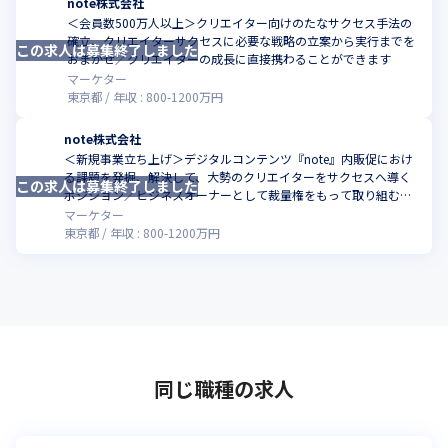
note株式会社
＜会員数500万人以上＞クリエイター向けのたなサクセス手法の
確立、クリエイターサクセスに必要な戦略の立案から実行までを
この求人は募集終了しました
こ
おまかせ／クリエイターの成長に直接携わることができます
マーケター
東京都
年収 :
800
-
1200
万円
note株式会社
＜新規事業立ち上げ＞デジタルコンテンツ『note』内販促におけ
る課題を発掘、解決して、大勢のクリエイターをサクセスへ導く
この求人は募集終了しました
こ
ポジション／ビジネスオーナーとして裁量権をもって取り組むこ
とができます
マーケター
東京都
年収 :
800
-
1200
万円
同じ職種の求人