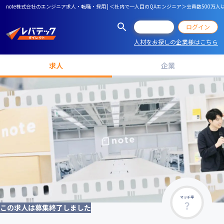
note株式会社のエンジニア求人・転職・採用 | ＜社内で一人目のQAエンジニア＞会員数50
会員登録
ログイン
人材をお探しの企業様はこちら
求人
企業
マッチ率
この求人は募集終了しました