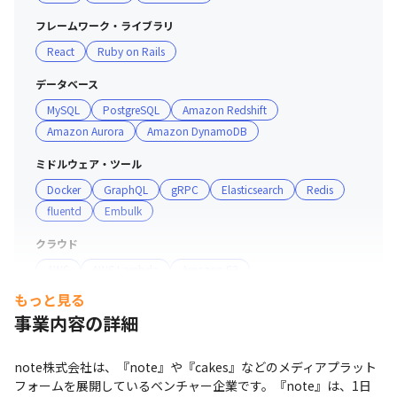
フレームワーク・ライブラリ
React
Ruby on Rails
データベース
MySQL
PostgreSQL
Amazon Redshift
Amazon Aurora
Amazon DynamoDB
ミドルウェア・ツール
Docker
GraphQL
gRPC
Elasticsearch
Redis
fluentd
Embulk
クラウド
AWS
AWS Lambda
Amazon S3
もっと見る
プロジェクト管理
事業内容の詳細
Git
GitHub
その他
note株式会社は、『note』や『cakes』などのメディアプラット
フォームを展開しているベンチャー企業です。『note』は、1日
Salesforce