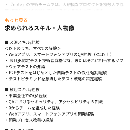
・『note』の技術チームでは、大規模なプロダクトを複数人で協
業/議論しながら開発していくスタイルをとっています

・開発手法はアジャイルを採用しています

もっと見る
・管理ツールとしてGitを使用しています
求められるスキル・人物像
■ この仕事の面白み、魅力

・一人目のQAエンジニアとして、裁量を持って業務を進められま
■ 必須スキル/経験

す

＜以下のうち、すべての経験＞

・多くのユーザーに使用されているサービスの開発に携わること
・Webアプリ、スマートフォンアプリのQA経験（3年以上）

ができます
・JSTQB認定テスト技術者資格保持、またはそれに相当するソフ
トウェアテストの知識

・E2Eテストをはじめとした自動テストの作成/運用経験

・テストピラミッドを意識したテスト戦略の策定経験
■ 歓迎スキル/経験

・事業会社でのQA経験

・QAにおけるセキュリティ、アクセシビリティの知識

・0からチームを組成した経験

・Webアプリ、スマートフォンアプリの開発経験

・開発プロセス改善の経験