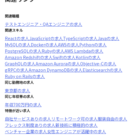
関連職種
テストエンジニア・QAエンジニア
の求人
関連スキル
React
の求人
JavaScript
の求人
TypeScript
の求人
Java
の求人
MySQL
の求人
Docker
の求人
AWS
の求人
Python
の求人
PostgreSQL
の求人
Ruby
の求人
AWS Lambda
の求人
Amazon Redshift
の求人
Swift
の求人
Kotlin
の求人
GraphQL
の求人
Amazon Aurora
の求人
Objective-C
の求人
gRPC
の求人
Amazon DynamoDB
の求人
Elasticsearch
の求人
Ruby on Rails
の求人
同じ勤務地の求人
東京都
の求人
同じ年収帯の求人
年収
700万円
の求人
特徴が近い求人
自社サービスあり
の求人
リモートワーク可
の求人
服装自由
の求人
フレックス制度あり
の求人
新技術に積極的
の求人
ベンチャー企業
の求人
女性エンジニアが活躍中
の求人