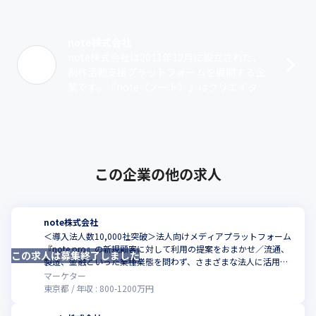
note株式会社
note株式会社は2011年12月に設立された、
創作活動支援プラットフォームを展開する企
業です。『note（ノート）』はクリエイター
が記事を投稿し、ユーザーがそれを閲覧でき
るメディアプラットフォーム。･･･
この企業の他の求人
note株式会社
＜導入法人数10,000社突破＞法人向けメディアプラットフォーム
『note pro』の新規顧客に対して利用の提案をおまかせ／流通、
この求人は募集終了しました
こ
製造、金融といった業種業態を問わず、さまざまな法人に活用さ
れているサービスです
マーケター
東京都
年収 :
800
-
1200
万円