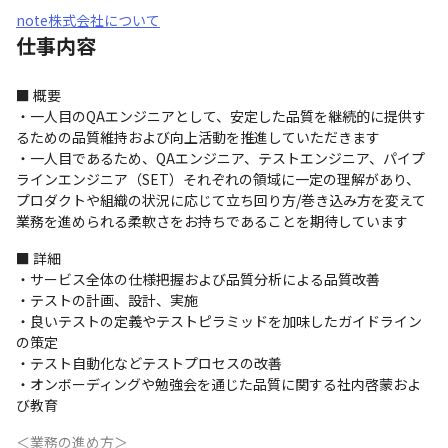
note株式会社について
仕事内容
■ 概要

・一人目のQAエンジニアとして、安定した品質を継続的に提供す
るための品質維持および向上活動を推進していただきます

・一人目であるため、QAエンジニア、テストエンジニア、パイプ
ラインエンジニア（SET）それぞれの領域に一定の理解があり、
プロダクトや組織の状況に応じて立ち回り方/巻き込み方を変えて
業務を進められる柔軟さをお持ちであることを期待しています
■ 詳細

・サービス全体の仕様把握および品質分析による品質改善

・テストの計画、設計、実施

・良いテストの定義やテストピラミッドを加味したガイドライン
の策定

・テスト自動化などテストプロセスの改善

・オンボーディングや勉強会を通じた品質に関する社内啓蒙およ
び教育
＜業務の進め方＞
