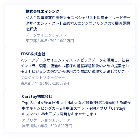
株式会社エイシング
＜大手製造業案件多数＞★スペシャリスト採用★【リードデー
タサイエンティスト】高度なAIエンジニアリング力で顧客課題
を解決
データサイエンティスト
東京都
年収 :
700
-
1000
万円
TDSE株式会社
＜シニアデータサイエンティスト＞ビッグデータを活用し、社会
インフラ、製造、流通のお客様の経営課題解決のための提案をお
任せ！ビジョンの選定から運用まで幅広い領域で活躍していきま
せんか
プロジェクトマネージャー
東京都
年収 :
800
-
1200
万円
Carstay株式会社
TypeScript✕ReactやReact Nativeなど最新技術に積極的！急成長
中のキャンピングカー&車中泊スポット予約アプリ『Carstay』
のスマホ・Webアプリ開発をおまかせします
アプリケーションエンジニア
神奈川県
年収 :
500
-
800
万円