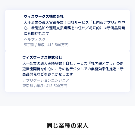
ウィズワークス株式会社
大手企業の導入実績多数！自社サービス『社内報アプリ』を中
心に機能追加や運用支援業務をお任せ／将来的には新商品開発
にも関われます
ヘルプデスク
東京都
年収 :
413
-
500
万円
ウィズワークス株式会社
大手企業の導入実績多数！自社サービス『社内報アプリ』の周
辺機能開発を中心に、その他デジタルでの業務効率化推進・新
商品開発などをおまかせします
アプリケーションエンジニア
東京都
年収 :
413
-
500
万円
同じ業種の求人