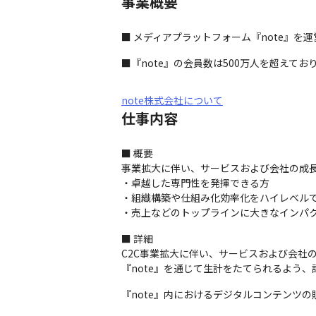
事業概要
■ メディアプラットフォーム『note』を運
■『note』の会員数は500万人を超えており
note株式会社について
仕事内容
■ 概要

事業拡大に伴い、サービスおよび会社の成長
・卓越した専門性を発揮できる方

・組織構築や仕組み化効率化をハイレベルで
・売上などのトップラインに大きなインパ
■ 詳細

C2C事業拡大に伴い、サービスおよび会社
『note』を通じて生計をたてられるよう
『note』内におけるデジタルコンテンツ