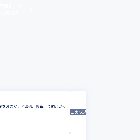
を展開する企
れを閲覧で
note株式会社
の提案をおまかせ／流通、製造、金融といっ
＜大手企業の導入実績あ
この求人は募集終了しました
ケティングの実務経験を
マーケター
東京都
年収 :
800
-
120