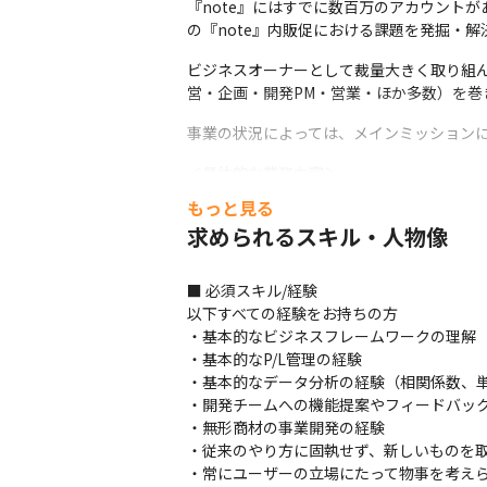
『note』にはすでに数百万のアカウント
の『note』内販促における課題を発掘・
ビジネスオーナーとして裁量大きく取り組
営・企画・開発PM・営業・ほか多数）を
事業の状況によっては、メインミッション
＜具体的な業務内容＞

・note C2Cの非開発系プロジェクトの起案
もっと見る
・事業モデル･事業戦略の立案、推進、収益
求められるスキル・人物像
・仮説設計からデータ分析に基づく解の考案/
・プロモーション関連機能の企画と開発チ
■ 必須スキル/経験

以下すべての経験をお持ちの方

・基本的なビジネスフレームワークの理解（3
・基本的なP/L管理の経験

・基本的なデータ分析の経験（相関係数、単
・開発チームへの機能提案やフィードバック
・無形商材の事業開発の経験

・従来のやり方に固執せず、新しいものを取
・常にユーザーの立場にたって物事を考えら