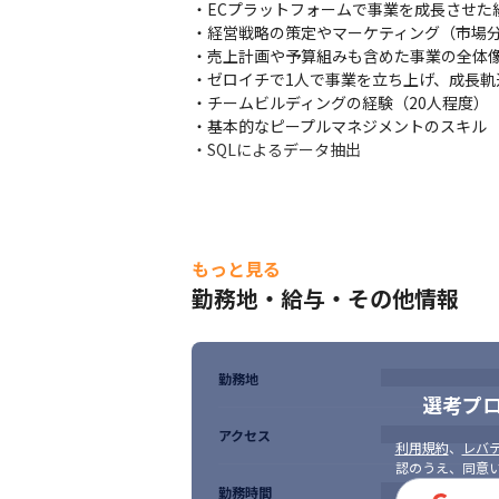
・ECプラットフォームで事業を成長させた経
・経営戦略の策定やマーケティング（市場分
・売上計画や予算組みも含めた事業の全体像
・ゼロイチで1人で事業を立ち上げ、成長軌
・チームビルディングの経験（20人程度）

・基本的なピープルマネジメントのスキル

・SQLによるデータ抽出
もっと見る
勤務地・給与・その他情報
勤務地
選考プ
アクセス
利用規約
、
レバテ
認のうえ、同意
勤務時間