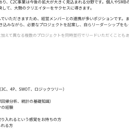
があり、C2C事業は今後の拡大が大きく見込まれる分野です。個人やSM
解決して、大勢のクリエイターをサクセスに導きます。
んでいただきますため、経営メンバーとの連携が多いポジションです。
巻き込みながら、必要なプロジェクトを起案し、自らリーダーシップをも
に加えて異なる複数のプロジェクトを同時並行でリードいただくことも
/リード/マネジメント

モデルの確立

実行

ームへの提案
C、4P、SWOT、ロジックツリー）

回帰分析、統計の基礎知識）

の経験

り入れるという感覚をお持ちの方

れる方
