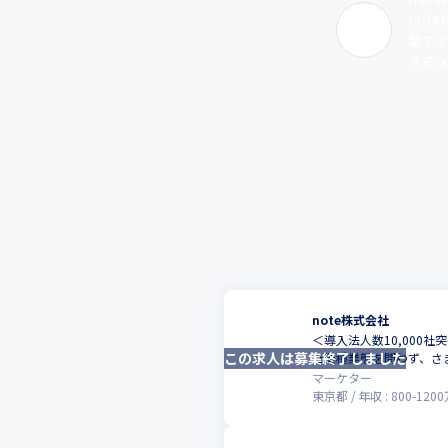
not
業で
きるメ
note株式会社
＜導入法人数10,000
この求人は募集終了しました
た業種業態を問わず、さ
マーケター
東京都
年収 :
800
-
1200