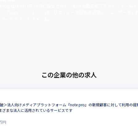
e株式会社は2011年12月に設立された、創作活動支援プラットフォーム
す。『note（ノート）』はクリエイターが記事を投稿し、ユーザーがそ
ディアプラットフォーム。･･･
この企業の他の求人
社突破＞法人向けメディアプラットフォーム『note pro』の新規顧客に対して利用
まざまな法人に活用されているサービスです
万円