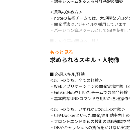
・課金システムを支える会計基盤の構築
＜業務の進め方＞

・noteの技術チームでは、大規模なプロダ
・開発手法はアジャイルを採用しています

・バージョン管理ツールとしてGitを使用し
■ この仕事の面白み、魅力

・新機能やUX向上施策の実装だけでなく、
もっと見る
定の経験が得られます

求められるスキル・人物像
・サーバーサイドエンジニアも必要に応じて
・サービスの大規模化に伴い、負荷対策や
イゼンに興味がある方には面白い環境です
■ 必須スキル/経験

＜以下のうち、全ての経験＞

・Webアプリケーションの開発実務経験（3年
・Git/GitHubを用いたチームでの開発経験

・基本的なUNIXコマンドを用いた各種操
＜以下のうち、いずれか1つ以上の経験＞

・CIやDockerといった開発/運用効率向上
・フロントエンド周辺の技術の基礎知識を持
・DBやキャッシュへの負荷をかけない実装