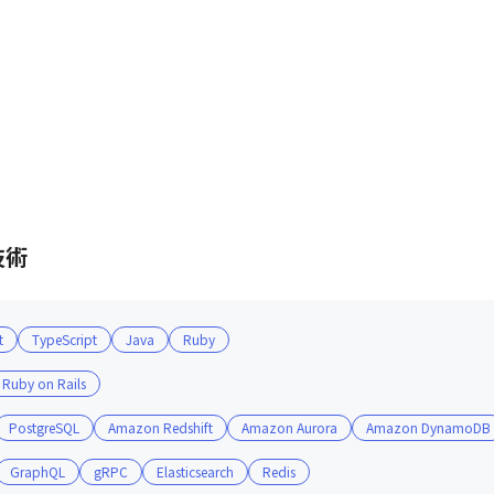
技術
t
TypeScript
Java
Ruby
Ruby on Rails
PostgreSQL
Amazon Redshift
Amazon Aurora
Amazon DynamoDB
GraphQL
gRPC
Elasticsearch
Redis