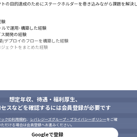
クトの目的達成のためにステークホルダーを巻き込みながら課題を解決
験

ールで運用･構築した経験

ス開発の経験

築/デプロイのフローを構築した経験

ロジェクトをまとめた経験
感に察知してサービスに活かしていくのが得意な方

成功に対して強い意志で臨める方

術やWebサービスに対して高い感度をもち、技術の面からプロダクトの
ステムをどのように変化させていくべきかを考え議論を推進できる方

テム的に優れた設計や仕組みを考えられる方

的にオーナーシップを発揮し、楽しんで物事を前に進めていくマインド
想定年収、待遇・福利厚生、
ロセスなどを確認するには会員登録が必要です
ックID利用規約
、
レバレジーズグループ・プライバシーポリシー
をご確
いただける場合は会員登録へお進みください。
Googleで登録