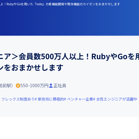
以上！RubyやGoを用いた『note』の新機能開発や既存機能のカイゼンをおまかせします
ア＞会員数500万人以上！RubyやGoを
ンをおまかせします
苑前駅）
550-1000万円
正社員
フレックス制度あり
新技術に積極的
ベンチャー企業
女性エンジニアが活躍中