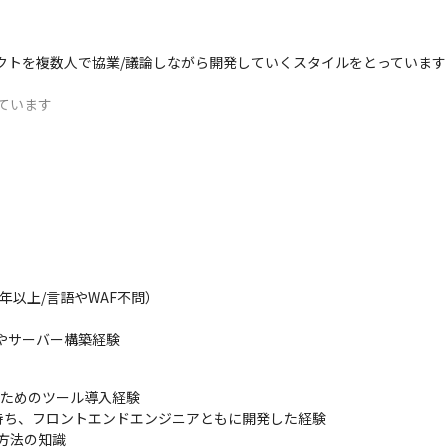
クトを複数人で協業/議論しながら開発していくスタイルをとっています

ています
パフォーマンスチューニングや分散データ処理など、大規模サービスな
フロントのコードに手を入れることがあるため、サーバーサイド開発に
セキュリティ対策、監査対応などレベルの高い運用が求められているた
以上/言語やWAF不問）

作やサーバー構築経験
のためのツール導入経験

ち、フロントエンドエンジニアともに開発した経験

方法の知識
