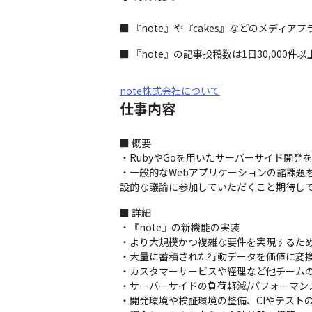
■ 『note』や『cakes』などのメディア
■ 『note』の記事投稿数は1日30,000件以
note株式会社について
仕事内容
■ 概要

・RubyやGoを用いたサーバーサイド開発を
・一般的なWebアプリケーションの諸課題
設的な議論に参加していただくこと期待し
■ 詳細

・『note』の新機能の実装

・より大規模かつ複雑な要件を実現するため
・大量に蓄積された行動データを価値に変換
・カスタマーサービスや経理など他チームの
・サーバーサイドの負荷軽減/パフォーマン
・開発環境や検証環境の整備、CIやテストの