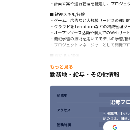
・計画立案や進行管理を推進し、プロジェ
■ 歓迎スキル/経験

・ゲーム、広告など大規模サービスの運用経
・クラウドをTerraformなどの構成管理ツ
・オープンソース活動や個人でのWebサービ
・機械学習の技術を用いてモデルの学習/構
・プロジェクトマネージャーとして開発プ
■ 求める人物像

・新しい技術やクラウドサービスの情報を敏
もっと見る
・当社のミッションに共感し、ミッションの
勤務地・給与・その他情報
・過去の経験にとらわれる事なく、新しい技
・日々、内部/外部環境が変化する中で、シ
・中長期の運用負荷や拡張性を考慮してシス
・解決されるべき複雑な課題に対して積極
勤務地
選考プ
アクセス
利用規約
、
レバテ
認のうえ、同意
勤務時間