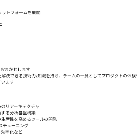
プラットフォームを展開
上
おまかせします

を解決できる技術力/知識を持ち、チームの一員としてプロダクトの体験
ています
のリアーキテクチャ

する分析基盤構築

生産性を高めるツールの開発

スチューニング

効率化など
