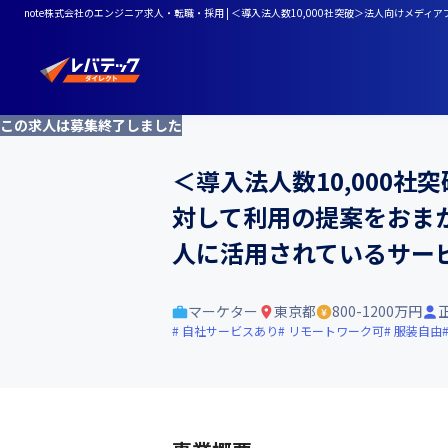
note株式会社のエンジニア求人・転職・採用 | ＜導入法人数10,000社突破＞法人向けメ
この求人は募集終了しました
＜導入法人数10,000社
対して利用の提案をおま
人に活用されているサー
マーケター
東京都
800-1200万円
自社サービスあり
リモートワーク可
服装自由