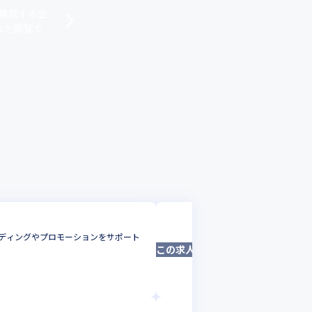
を展開する企
れを閲覧で
note株式会社
ンディングやプロモーションをサポート
＜新規事業立ち上げ＞デ
この求人は募集終了しました
ネスオーナーとして裁量
マーケター
東京都
年収 :
800
-
1200