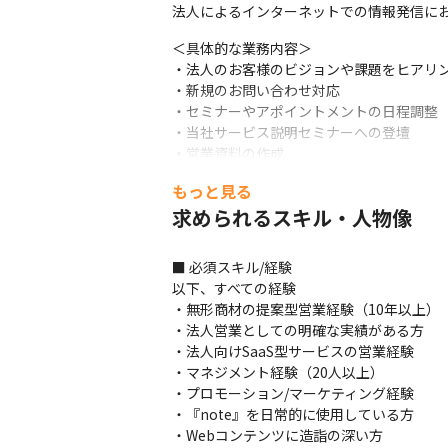
法人によるインターネットでの情報発信におけ
＜具体的な業務内容＞

・法人のお客様のビジョンや課題をヒアリン
・新規のお問い合わせ対応

・セミナーやアポイントメントの日程調整

・当社サービス説明セミナーへの登壇

・営業資料の作成

・ターゲットリサーチ

もっと見る
・セールスプロセスの推進およびリデザイ
求められるスキル・人物像
■ 必須スキル/経験

以下、すべての経験

・無形商材の提案型営業経験（10年以上）

・法人営業としての明確な実績がある方

・法人向けSaaS型サービスの営業経験

・マネジメント経験（20人以上）

・プロモーション/マーケティング経験

・『note』を日常的に使用している方

・Webコンテンツに造詣の深い方