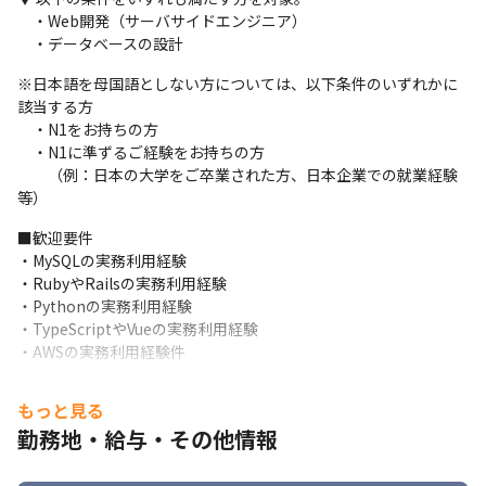
　・Web開発（サーバサイドエンジニア）

サブシステムの運用・保守

　・データベースの設計
　・Rails製のアプリケーション以外のサブシステムの運用・保
守・改善。

※日本語を母国語としない方については、以下条件のいずれかに
　・安全かつ保守性の高いコードで、より使いやすいアプリケー
該当する方

ションへの改善。
　・N1をお持ちの方

　・N1に準ずるご経験をお持ちの方

　　（例：日本の大学をご卒業された方、日本企業での就業経験
等）
■歓迎要件

・MySQLの実務利用経験

・RubyやRailsの実務利用経験

・Pythonの実務利用経験

・TypeScriptやVueの実務利用経験

・AWSの実務利用経験件
もっと見る
勤務地・給与・その他情報