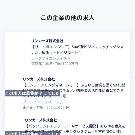
この企業の他の求人
リンカーズ株式会社
【リードMLエンジニア】SaaS型ビジネスマッチングシス
こ
テム、技術リード／リモート可
データサイエンティスト
東京都
年収 :
700
-
1200
万円
リンカーズ株式会社
【エンジニアリングマネージャー】あらゆる産業を繋ぐSaaS型
ビジネスマッチングシステム／地方経済の活性化に貢献できる
この求人は募集終了しました
こ
システムです／リモート可
プロジェクトマネージャー
東京都
年収 :
800
-
1100
万円
リンカーズ株式会社
【バックエンドエンジニア・AIサービス開発】あらゆる産業を
繋ぐSaaS型ビジネスマッチングシステム／地方経済の活性化
この求人は募集終了しました
こ