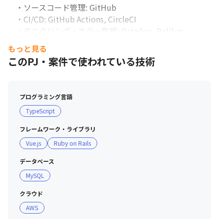
　・ソースコード管理: GitHub

　・CI/CD: GitHub Actions, CircleCI

　・モニタリング・エラー監視: Datadog, Rollbar

　・AIコーディング支援: GitHub Copilot, Gemini (全社
もっと見る
で法人契約)

このPJ・案件で使われている技術
　・タスク管理: Jira

　・コミュニケーション: Slack, Chatwork, Google 
Workspace

プログラミング言語
＜エディタ＞

TypeScript
　・VSCode, RubyMine, Cursor など、使い慣れたエディ
タを申請により柔軟に選択可。
フレームワーク・ライブラリ
Vue.js
Ruby on Rails
データベース
MySQL
クラウド
AWS