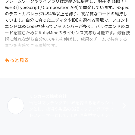
フレームワークやライブラリは定期的に更新し、現在はRails 7 + 
Vue 3 (TypeScript / Composition API)で開発しています。RSpec
のテストカバレッジは94%以上を誇り、高品質なコードの維持し
ています。自分に合ったエディタやIDEを選べる環境で、フロント
エンドはVSCodeを使っているメンバーが多く、バックエンドのコ
ードを読むためにRubyMineのライセンス貸与も可能です。最新技
術に触れながら自分のスキルを伸ばし、成果をチームで共有する
喜びを実感できる環境です。
3）メンバーの技術力向上を支援する環境

もっと見る
Rubyの生みの親・まつもとゆきひろ氏を技術顧問に迎え、定期的
なコミュニケーションを通じて学べる機会を設けています。ま
た、『パーフェクトRuby on Rails』共著者であり、多くの企業や
コミュニティで活躍する前島真一氏との勉強会もあり、Rails領域
の疑問や技術課題を相談できます！これらの豊富な学習機会を活
用することで、確実に技術力を伸ばし、市場価値を大きく高めら
リンカーズ株式会社
れます。
当社はマッチングで世界を変えるをミッショ
ンとし、技術や製品のB2Bマッチングプラッ
トフォーマーとして、自社運営型マッチング
サービス、SaaS型マッチングシステム、リサ
ーチサービスを展開し、2022年1･･･