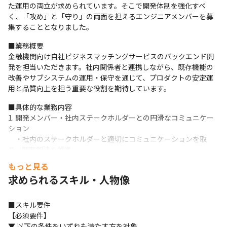
た運用の両立が求められています。そこで開発体制を強化すべ
く、「攻め」と「守り」の両面を担えるエンジニアメンバーを募
集することとなりました。
■業務概要

金融機関向け自社ビジネスマッチングサービスのバックエンド開
発を担当いただきます。社内関係者と連携しながら、既存機能の
改善やサブシステムの運用・保守を通じて、プロダクトの安定運
用と品質向上を担う重要な役割を期待しています。
■具体的な業務内容

1. 開発メンバー・社内ステークホルダーとの円滑なコミュニケー
ション

　・社内のステークホルダーと適切にコミュニケーションを取
り、問題解決を推進。
もっと見る
求められるスキル・人物像
Railsアプリケーションの機能改善

　・既存のコードを正しく読み解きながら、日々上がる改修要
望・不具合修正・新UIへの置き換え対応。

■スキル要件

　・安全かつ保守性の高いコードで、より使いやすいアプリケー
【必須要件】

ションへの改善。
▼ 以下の条件をいずれも満たす方を対象。
