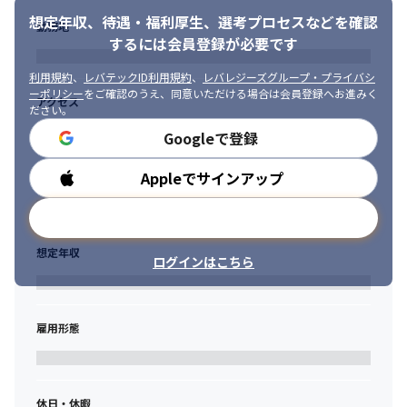
想定年収、待遇・福利厚生、
選考プロセスなどを確認
勤務地
するには会員登録が必要です
利用規約
、
レバテックID利用規約
、
レバレジーズグループ・プライバシ
ーポリシー
をご確認のうえ、同意いただける場合は会員登録へお進みく
アクセス
ださい。
Googleで登録
Appleでサインアップ
勤務時間
メールアドレスで登録
想定年収
ログインはこちら
雇用形態
休日・休暇