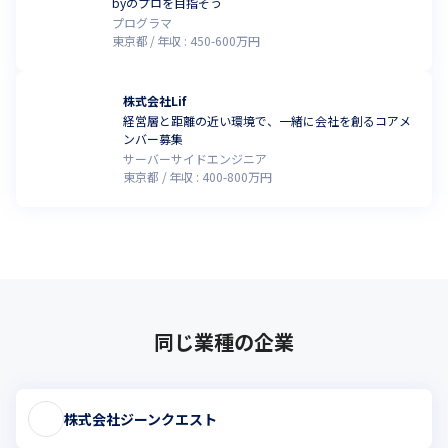
byのプロを目指そう
プログラマ
東京都
年収 :
450
-
600
万円
株式会社Lif
経営層と距離の近い環境で、一緒に会社を創るコアメ
ンバー募集
サーバーサイドエンジニア
東京都
年収 :
400
-
800
万円
同じ業種の企業
株式会社ジーンクエスト