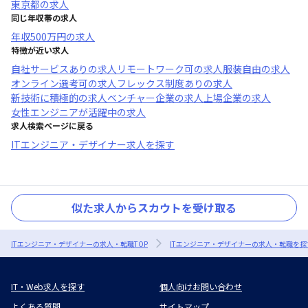
東京都
の求人
同じ年収帯の求人
年収
500万円
の求人
特徴が近い求人
自社サービスあり
の求人
リモートワーク可
の求人
服装自由
の求人
オンライン選考可
の求人
フレックス制度あり
の求人
新技術に積極的
の求人
ベンチャー企業
の求人
上場企業
の求人
女性エンジニアが活躍中
の求人
求人検索ページに戻る
ITエンジニア・デザイナー求人を探す
似た求人からスカウトを受け取る
ITエンジニア・デザイナーの求人・転職TOP
ITエンジニア・デザイナーの求人・転職を探
IT・Web求人を探す
個人向けお問い合わせ
よくある質問
サイトマップ