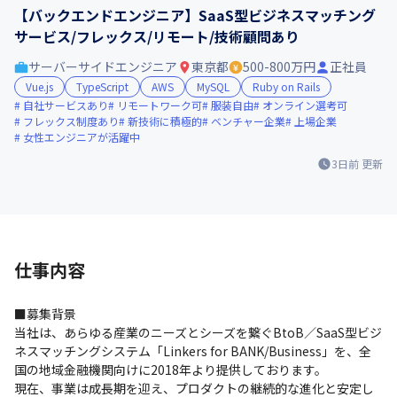
【バックエンドエンジニア】SaaS型ビジネスマッチング
サービス/フレックス/リモート/技術顧問あり
サーバーサイドエンジニア
東京都
500-800万円
正社員
Vue.js
TypeScript
AWS
MySQL
Ruby on Rails
自社サービスあり
リモートワーク可
服装自由
オンライン選考可
フレックス制度あり
新技術に積極的
ベンチャー企業
上場企業
女性エンジニアが活躍中
3日前
更新
仕事内容
■募集背景

当社は、あらゆる産業のニーズとシーズを繋ぐBtoB／SaaS型ビジ
ネスマッチングシステム「Linkers for BANK/Business」を、全
国の地域金融機関向けに2018年より提供しております。

現在、事業は成長期を迎え、プロダクトの継続的な進化と安定し