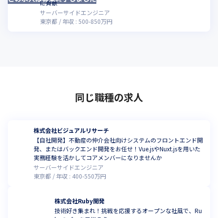
に貢献
サーバーサイドエンジニア
東京都
年収 :
500
-
850
万円
同じ職種の求人
株式会社ビジュアルリサーチ
【自社開発】不動産の仲介会社向けシステムのフロントエンド開
発、またはバックエンド開発をお任せ！Vue.jsやNuxt.jsを用いた
実務経験を活かしてコアメンバーになりませんか
サーバーサイドエンジニア
東京都
年収 :
400
-
550
万円
株式会社Ruby開発
技術好き集まれ！挑戦を応援するオープンな社風で、Ru