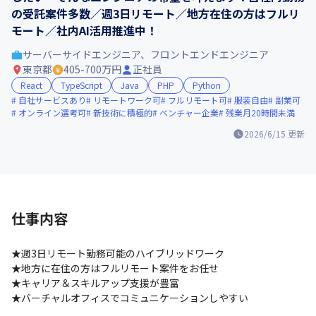
の受託案件多数／週3日リモート／地方在住の方はフルリ
モート／社内AI活用推進中！
サーバーサイドエンジニア、フロントエンドエンジニア
東京都
405-700万円
正社員
React
TypeScript
Java
PHP
Python
自社サービスあり
リモートワーク可
フルリモート可
服装自由
副業可
オンライン選考可
新技術に積極的
ベンチャー企業
残業月20時間未満
2026/6/15
更新
仕事内容
★週3日リモート勤務可能のハイブリッドワーク

★地方に在住の方はフルリモート案件をお任せ

★キャリア＆スキルアップ支援が豊富

★バーチャルオフィスでコミュニケーションしやすい