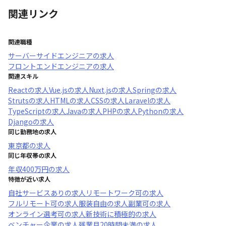
関連リンク
関連職種
サーバーサイドエンジニア
の求人
フロントエンドエンジニア
の求人
関連スキル
React
の求人
Vue.js
の求人
Nuxt.js
の求人
Spring
の求人
Struts
の求人
HTML
の求人
CSS
の求人
Laravel
の求人
TypeScript
の求人
Java
の求人
PHP
の求人
Python
の求人
Django
の求人
同じ勤務地の求人
東京都
の求人
同じ年収帯の求人
年収
400万円
の求人
特徴が近い求人
自社サービスあり
の求人
リモートワーク可
の求人
フルリモート可
の求人
服装自由
の求人
副業可
の求人
オンライン選考可
の求人
新技術に積極的
の求人
ベンチャー企業
の求人
残業月20時間未満
の求人