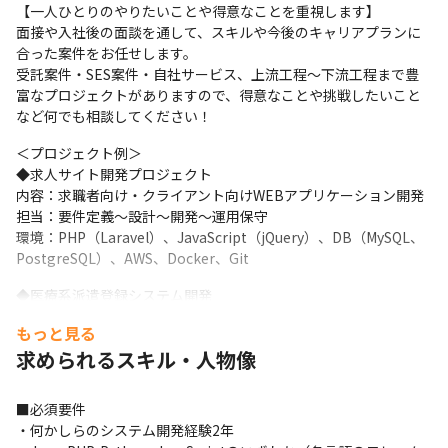
【一人ひとりのやりたいことや得意なことを重視します】

面接や入社後の面談を通して、スキルや今後のキャリアプランに
合った案件をお任せします。

受託案件・SES案件・自社サービス、上流工程～下流工程まで豊
富なプロジェクトがありますので、得意なことや挑戦したいこと
など何でも相談してください！
＜プロジェクト例＞

◆求人サイト開発プロジェクト

内容：求職者向け・クライアント向けWEBアプリケーション開発

担当：要件定義～設計～開発～運用保守

環境：PHP（Laravel）、JavaScript（jQuery）、DB（MySQL、
PostgreSQL）、AWS、Docker、Git
◆医療系派遣登録システム開発

内容：派遣登録者向けマイページシステム・運用向けWEBアプリ
もっと見る
ケーション開発

求められるスキル・人物像
担当：要件定義～設計～開発～運用保守

環境：PHP（Laravel）、JavaScript（jQuery）、
DB（MySQL）、Docker、Git
■必須要件

・何かしらのシステム開発経験2年

◆自社サービス開発(音声認識のソリューション)
