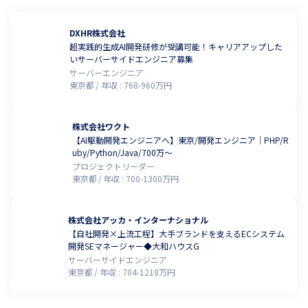
DXHR株式会社
超実践的生成AI開発研修が受講可能！キャリアアップした
いサーバーサイドエンジニア募集
サーバーエンジニア
東京都
年収 :
768
-
960
万円
株式会社ワクト
【AI駆動開発エンジニアへ】東京/開発エンジニア｜PHP/R
uby/Python/Java/700万～
プロジェクトリーダー
東京都
年収 :
700
-
1300
万円
株式会社アッカ・インターナショナル
【自社開発×上流工程】大手ブランドを支えるECシステム
開発SEマネージャー◆大和ハウスG
サーバーサイドエンジニア
東京都
年収 :
704
-
1218
万円