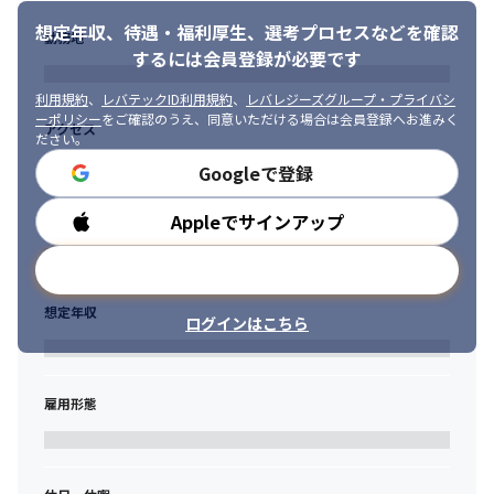
◇社員表彰制度による成果の評価

・「誰かがやるのを待つ」よりも「まずは自分がやってみよう」
◇毎月定期的にキャリア面談を実施
想定年収、待遇・福利厚生、
選考プロセスなどを確認
勤務地
と思える方

するには会員登録が必要です
・働きやすい職場環境を一緒に作っていきたいと思う方
利用規約
、
レバテックID利用規約
、
レバレジーズグループ・プライバシ
■年収例

ーポリシー
をご確認のうえ、同意いただける場合は会員登録へお進みく
27歳／入社1年目／年収405万

アクセス
ださい。
28歳／入社2年目／年収420万

Googleで登録
29歳／入社3年目／役職：チームリーダー／年収504万

32歳／入社3年目／役職：課長代理/年収640万
Appleでサインアップ
勤務時間
メールアドレスで登録
想定年収
ログインはこちら
雇用形態