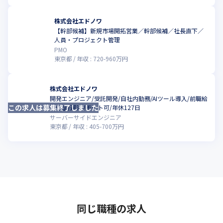
株式会社エドノワ
【幹部候補】新規市場開拓営業／幹部候補／社長直下／
人員・プロジェクト管理
PMO
東京都
年収 :
720
-
960
万円
株式会社エドノワ
開発エンジニア/受託開発/自社内勤務/AIツール導入/前職給
この求人は募集終了しました
与保証/週3リモート可/年休127日
サーバーサイドエンジニア
東京都
年収 :
405
-
700
万円
同じ職種の求人