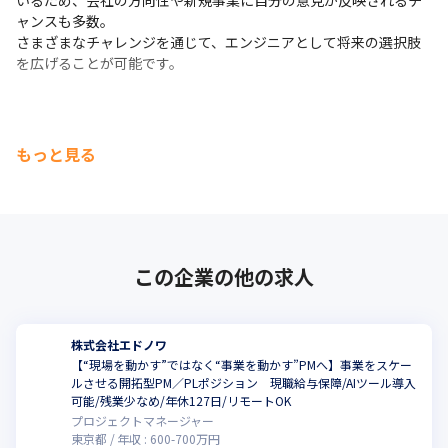
いるため、会社の方向性や新規事業に自分の意見が反映されるチ
ャンスも多数。

さまざまなチャレンジを通じて、エンジニアとして将来の選択肢
を広げることが可能です。
もっと見る
この企業の他の求人
株式会社エドノワ
【“現場を動かす”ではなく“事業を動かす”PMへ】事業をスケー
ルさせる開拓型PM／PLポジション 現職給与保障/AIツール導入
こ
可能/残業少なめ/年休127日/リモートOK
プロジェクトマネージャー
東京都
年収 :
600
-
700
万円