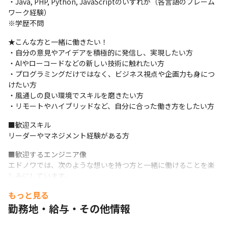
・Java, PHP, Python, JavaScriptのいずれか（各言語のフレーム
内容：Google Cloudの機械学習のエンジンを利用した音声認識・
ワーク経験）

ディープラーニングの機能を有するシステム開発

※学歴不問
担当：設計～開発・テストまでの一連の開発、DB・画面開発

環境：TypeScript、Python、Linux、GCP
★こんな方と一緒に働きたい！

・自分の意見やアイデアを積極的に発信し、実現したい方

◆NWサービスのWEBサイト開発

・AIやローコードなどの新しい技術に触れたい方

内容：某通信会社が提供しているNWサービスのWEBサイト開発

・プログラミングだけではなく、ビジネス視点や企画力も身につ
担当：基本設計～リリースまでの対応

けたい方

環境：Python、Django
・風通しの良い環境でスキルを磨きたい方

・リモートやハイブリッドなど、自分に合った働き方をしたい方
※SES案件は常時1000件以上！基本的に待機期間はありませんが
万が一発生した場合も給与支給します。
■歓迎スキル

リーダーやマネジメント経験がある方
【サポート体制も万全です！】

部長がメンターとなって一緒に目標設定を行い、1on1なども実施
■歓迎するエンジニア像

しながら成長をサポートします。

エドノワでは、次のような想いを持つ方と一緒に働けることを楽
スキルアップに向けたサポートやキャリア支援も丁寧に行ってい
しみにしています。
るので、意欲的に取り組むことで着実に成長できる環境です！
もっと見る
・周りとのコミュニケーションを大切にし、つながりを築きたい
◇短期集中型の技術研修（eラーニングなど）

と思う方

勤務地・給与・その他情報
◇資格取得報奨金制度、書籍購入費補助

・新しい技術に興味を持ち、自分のものにしていきたい方

◇社外セミナー・講習会参加費負担

・仕事もプライベートも、どちらも充実させたいと考えている方
