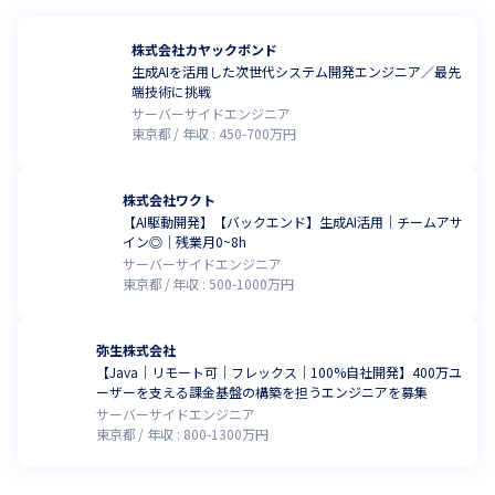
株式会社カヤックボンド
生成AIを活用した次世代システム開発エンジニア／最先
端技術に挑戦
サーバーサイドエンジニア
東京都
年収 :
450
-
700
万円
株式会社ワクト
【AI駆動開発】【バックエンド】生成AI活用｜チームアサ
イン◎｜残業月0~8h
サーバーサイドエンジニア
東京都
年収 :
500
-
1000
万円
弥生株式会社
【Java｜リモート可｜フレックス｜100%自社開発】400万ユ
ーザーを支える課金基盤の構築を担うエンジニアを募集
サーバーサイドエンジニア
東京都
年収 :
800
-
1300
万円