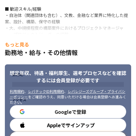
■ 歓迎スキル/経験

・自治体（関連団体も含む）、文教、金融など業界に特化した提
案、設計、構築、保守の経験

・大、中規模程度の構築案件におけるプロジェクトマネージャ
ー、プロジェクトリーダーの経験

・CISCO CCNA以上保持

もっと見る
・LPIC（LinuC）レベル1以上保持

勤務地・給与・その他情報
・VMware技術者認定資格保持（VCP）

・情報処理技術者保持（プロジェクトマネージャー、情報処理安
全確保支援士、ネットワークスペシャリスト　ほか）
想定年収、待遇・福利厚生、
選考プロセスなどを確認
勤務地
するには会員登録が必要です
利用規約
、
レバテックID利用規約
、
レバレジーズグループ・プライバシ
ーポリシー
をご確認のうえ、同意いただける場合は会員登録へお進みく
アクセス
ださい。
Googleで登録
希少性の高い人材として活躍できます。
Appleでサインアップ
勤務時間