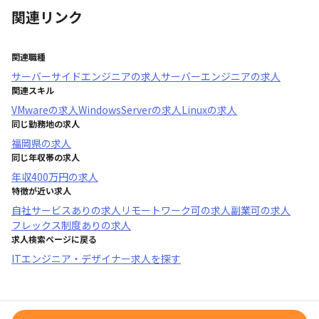
関連リンク
関連職種
サーバーサイドエンジニア
の求人
サーバーエンジニア
の求人
関連スキル
VMware
の求人
WindowsServer
の求人
Linux
の求人
同じ勤務地の求人
福岡県
の求人
同じ年収帯の求人
年収
400万円
の求人
特徴が近い求人
自社サービスあり
の求人
リモートワーク可
の求人
副業可
の求人
フレックス制度あり
の求人
求人検索ページに戻る
ITエンジニア・デザイナー求人を探す