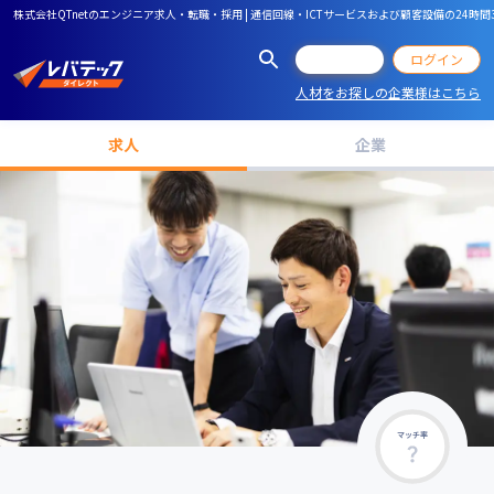
株式会社QTnetのエンジニア求人・転職・採用 | 通信回線・ICTサービスおよび顧客設備の2
会員登録
ログイン
人材をお探しの企業様はこちら
求人
企業
マッチ率