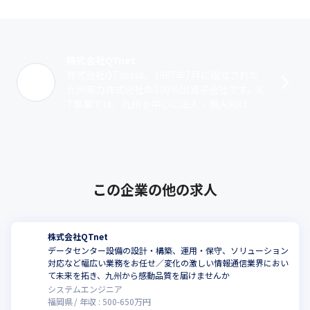
株式会社QTnet
株式会社QTnetは、1987年7月に設立された
九州電力株式会社の100％出資子会社です。IC
T事業では、九州を中心に法人・個人向け自
社ネットワーク機器・サーバー、ソリューシ
ョン提案サービスを提供して･･･
この企業の他の求人
株式会社QTnet
データセンター設備の設計・構築、運用・保守、ソリューション
対応など幅広い業務をお任せ／変化の激しい情報通信業界におい
こ
て未来を拓き、九州から感動品質を届けませんか
システムエンジニア
福岡県
年収 :
500
-
650
万円