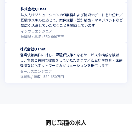
株式会社QTnet
法人向けソリューションのSI業務および技術サポートをお任せ／
経験やスキルに応じて、案件総括・設計構築・マネジメントなど
こ
幅広く活躍していただくことを期待しています
インフラエンジニア
福岡県
年収 :
550
-
660
万円
株式会社QTnet
営業依頼案件に対し、課題解決策となるサービスや構成を検討
し、営業と共同で提案をしていただきます／官公庁や教育・医療
こ
機関などへネットワーク＆ソリューションを提供します
セールスエンジニア
福岡県
年収 :
530
-
650
万円
同じ職種の求人