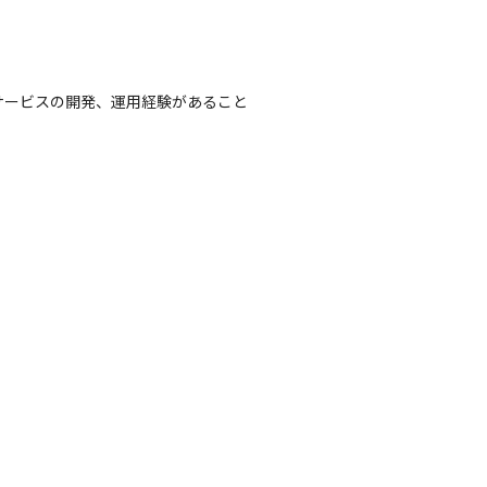
ドと遂行のための予算策定

導入技術の選定・投資の判断

ービスの開発、運用経験があること

ジニアリング機能戦略の策定

組織のありたい姿・組織体制の検討（中長期的な規模感と足元の体制、
な施策・投資の判断　など