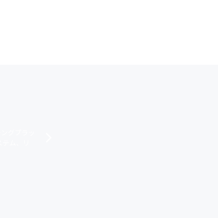
チングプラッ
ステム、リ