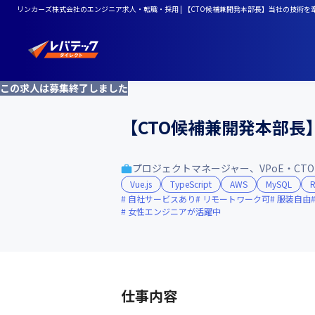
リンカーズ株式会社のエンジニア求人・転職・採用 | 【CTO候補兼開発本部長】当社の技術
この求人は募集終了しました
【CTO候補兼開発本部
プロジェクトマネージャー、VPoE・CTO
Vue.js
TypeScript
AWS
MySQL
R
自社サービスあり
リモートワーク可
服装自由
女性エンジニアが活躍中
仕事内容