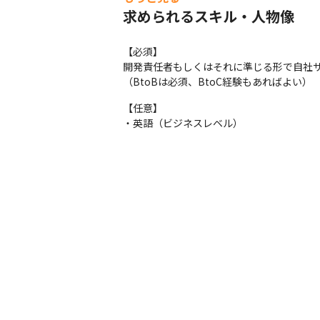
■職務内容

求められるスキル・人物像
・当社の事業を支える技術・機能戦略のリー
└事業横断・全社視点での、新技術の研究・
└技術的負債の返却
【必須】

開発責任者もしくはそれに準じる形で自社サ
・エンジニア領域の組織マネジメント

（BtoBは必須、BtoC経験もあればよい）
└当社の事業ビジョンを実現するためのエン
└上記を実現するためのエンジニアリング
【任意】

観点から）

・英語（ビジネスレベル）
└エンジニアの採用強化やそのために必要