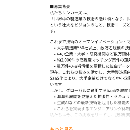
■募集背景

私たちリンカーズは、

「世界中の製造業の技術の懸け橋となり、世
という壮大なビジョンのもと、技術ニーズ
す。
これまで技術のオープンイノベーション・マ
　•	大手製造業550社以上、数万名規模の技術者ネットワーク

　•	中小企業・大学・研究機関など数万団体との接点

　•	約2,000件の高難度マッチング案件の運用実績

　•	数万件の技術情報を蓄積した独自データベース

現在、これらの強みを活かし、大手製造業向
SaaS化により、大手企業だけでなく中小
います。

しかし、グローバルに通用するSaaSを展
　•	海海外展開を見据えた拡張性・セキュリティ・UXの最適化

　•	生成AIなどの最新技術を活用した機能の継続的先行導入

　•	これらを実現するエンジニアリング体制の構築と文化醸成

私たちは今、この挑戦をリードし、技術戦略
ビジョンに共感し、世界中の製造業の未来
もっと見る