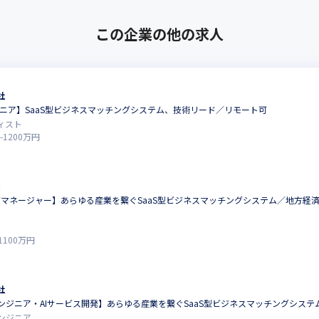
この企業の他の求人
社
ジニア】SaaS型ビジネスマッチングシステム、技術リード／リモート可
ィスト
-
1200
万円
マネージャー】あらゆる産業を繋ぐSaaS型ビジネスマッチングシステム／地方経
ア
1100
万円
社
ンジニア・AIサービス開発】あらゆる産業を繋ぐSaaS型ビジネスマッチングシス
ンジニア