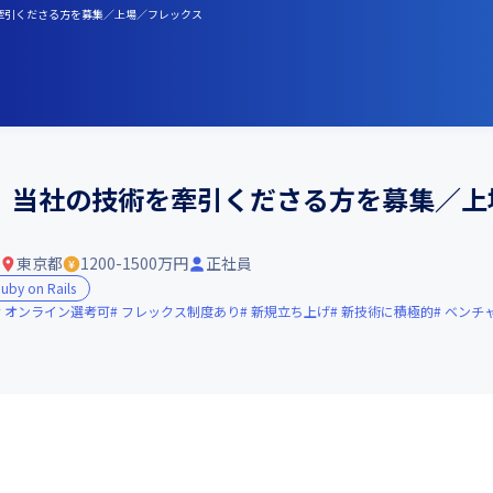
を牽引くださる方を募集／上場／フレックス
長】当社の技術を牽引くださる方を募集／上
東京都
1200-1500万円
正社員
uby on Rails
オンライン選考可
フレックス制度あり
新規立ち上げ
新技術に積極的
ベンチ