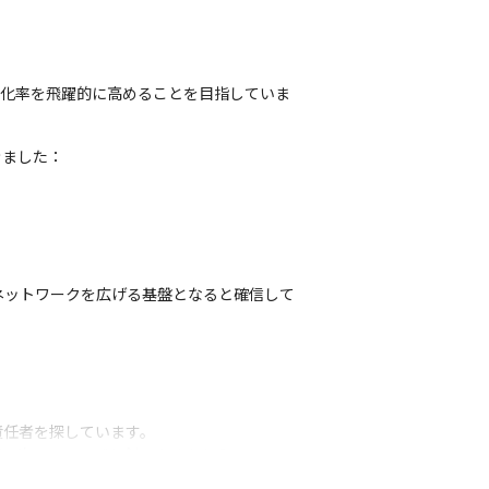
業化率を飛躍的に高めることを目指していま
ました：

ネットワークを広げる基盤となると確信して
任者を探しています。

緒に次のフェーズを創りませんか？