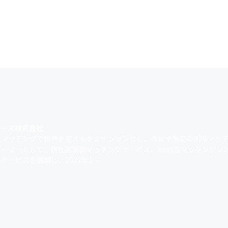
カーズ株式会社
はマッチングで世界を変えるをミッションとし、技術や製品のB2Bマッ
ォーマーとして、自社運営型マッチングサービス、SaaS型マッチングシ
サービスを展開し、2022年1･･･