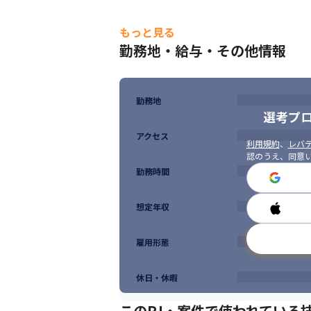
もっと見る
勤務地・給与・その他情報
勤務地
選考プ
アクセス
利用規約
、
レバテ
認のうえ、同意
勤務時間
想定年収
雇用形態
休日・休暇
このPJ・案件で使われている