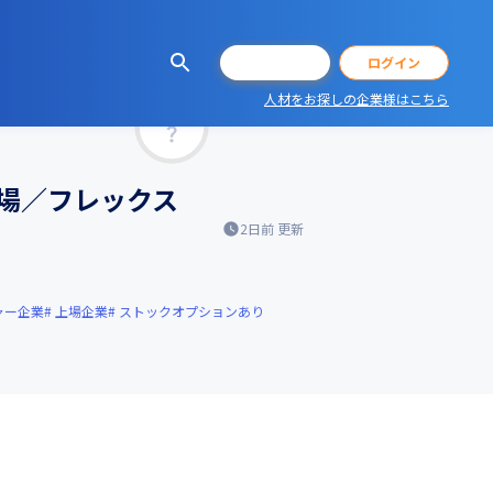
会員登録
ログイン
人材をお探しの企業様はこちら
マッチ率
場／フレックス
2日前
更新
ャー企業
上場企業
ストックオプションあり