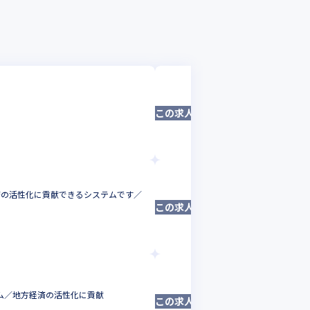
リンカーズ株式会
【AI/Python
この求人は募集終了しました
データサイエンテ
東京都
年収 :
700
リンカーズ株式会
済の活性化に貢献できるシステムです／
【プロダクトエン
この求人は募集終了しました
サーバーサイドエ
東京都
年収 :
500
リンカーズ株式会
テム／地方経済の活性化に貢献
【プロダクトマネ
この求人は募集終了しました
プロダクトマネー