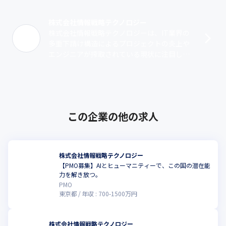
株式会社情報戦略テクノロジー
株式会社情報戦略テクノロジーは、IT業界の
多重下請け構造によるプロジェクトの炎上や
エンジニアが搾取されている現状に注目し、
環境改善に向けて設立された企業です。ITリ
テラシーが高い大手に直請けで入り、ク･･･
この企業の他の求人
株式会社情報戦略テクノロジー
【PMO募集】AIとヒューマニティーで、この国の潜在能
力を解き放つ。
PMO
東京都
年収 :
700
-
1500
万円
株式会社情報戦略テクノロジー