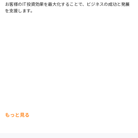
お客様のIT投資効果を最大化することで、ビジネスの成功と発展
・技術力に裏打ちされた「DX推進力」を身につけることができま
を支援します。
す。

　弊社であれば、開発力・技術力をベースにした企画・提案を行
うことができます。
【エンジニア平均数値】

・平均年収710万　※平均年齢32歳

・平均残業時間10.1h　※マネージャー込み
もっと見る