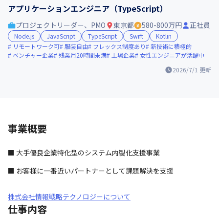
アプリケーションエンジニア（TypeScript）
プロジェクトリーダー、PMO
東京都
580-800万円
正社員
Node.js
JavaScript
TypeScript
Swift
Kotlin
リモートワーク可
服装自由
フレックス制度あり
新技術に積極的
ベンチャー企業
残業月20時間未満
上場企業
女性エンジニアが活躍中
2026/7/1
更新
事業概要
■ 大手優良企業特化型のシステム内製化支援事業
■ お客様に一番近いパートナーとして課題解決を支援
株式会社情報戦略テクノロジーについて
仕事内容