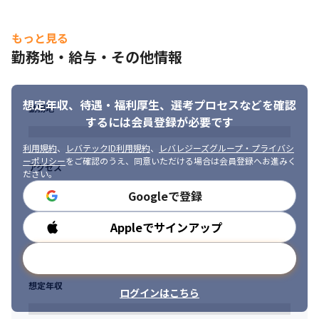
フロントエンド：JavaScript(Vue.js / React.js / Angular) / 
TypeScript

モバイル　　　：Kotlin / Swift / React Native / Flutter
もっと見る
勤務地・給与・その他情報
想定年収、待遇・福利厚生、
選考プロセスなどを確認
勤務地
するには会員登録が必要です
利用規約
、
レバテックID利用規約
、
レバレジーズグループ・プライバシ
ーポリシー
をご確認のうえ、同意いただける場合は会員登録へお進みく
アクセス
ださい。
Googleで登録
Appleでサインアップ
勤務時間
メールアドレスで登録
想定年収
ログインはこちら