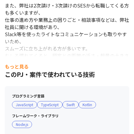
また、弊社は2次請け・3次請けのSESから転職してくる方
も多くいますが、

仕事の進め方や業務上の困りごと・相談事項などは、弊社
社員に聞ける環境があり、

Slack等を使ったライトなコミュニケーションも取りやす
いため、

スムーズに立ち上がれる方が多いです。

むしろ慣れてくると、顧客との距離の近さ・裁量の大きさ
から、

もっと見る
前職にいた時よりもやりやすい、という声をよく聞きま
このPJ・案件で使われている技術
す。

自分の意見を話しやすい環境で、余計なストレスを感じず
に

プログラミング言語
主体性を発揮しながら働けるため、充実感を持って働くこ
JavaScript
TypeScript
Swift
Kotlin
とができます。
フレームワーク・ライブラリ
Node.js