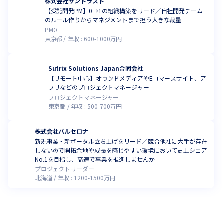
株式会社サントラスト
【受託開発PM】0→1の組織構築をリード／自社開発チーム
のルール作りからマネジメントまで担う大きな裁量
PMO
東京都
年収 :
600
-
1000
万円
Sutrix Solutions Japan合同会社
【リモート中心】オウンドメディアやEコマースサイト、ア
プリなどのプロジェクトマネージャー
プロジェクトマネージャー
東京都
年収 :
500
-
700
万円
株式会社バルセロナ
新規事業・新ポータル立ち上げをリード／競合他社に大手が存在
しないので開拓余地や成長を感じやすい環境において史上シェア
No.1を目指し、高速で事業を推進しませんか
プロジェクトリーダー
北海道
年収 :
1200
-
1500
万円