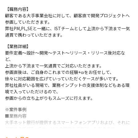
【職務内容】

顧客である大手事業会社に対して、顧客直で開発プロジェクトへ
参画していただきます。

弊社PM,PL,SEと一緒に、ISTチームとして上流から下流まで一気
通貫で携わっていただきます。
【業務詳細】

要件定義～設計～開発～テスト～リリース・リリース後対応な
ど、

上流から下流まで一気通貫でご対応いただきます。

参画直後は、ご自身のこれまでの経験+αをお任せして、

徐々に対応範囲を広げていっていただくケースが多いです。

弊社社員がいる現場で、業務インプットの支援体制などもある環
境で入っていただけるので、

参画からの立ち上がりもスムーズに行えます。
※案件事例

■業務内容

大手ネット銀行が提供するスマートフォンアプリおよび、それに
付随する新規BtoBサービスの開発をご担当いただきます。

アジャイル開発手法（スクラム）を採用しており、企画・要件定