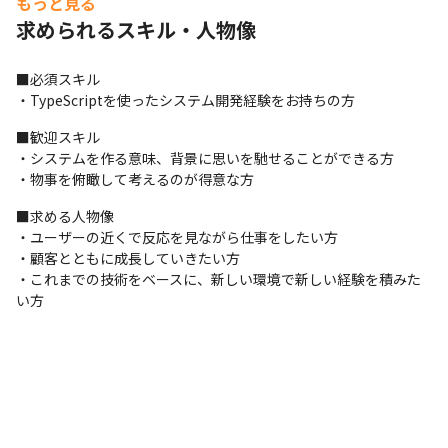
もっと見る
義といった最上流のフェーズから参画可能です。 
求められるスキル・人物像
バックエンド開発 (メイン)

・Node.js/Expressを用いた新規機能のAPI設計・開発、既存機能
■必須スキル

の改修
・TypeScriptを使ったシステム開発経験をお持ちの方
フロントエンド開発

■歓迎スキル

・React/Reduxを用いた画面開発 ※ご経験やご希望に応じて

・システムを作る意味、背景に思いを馳せることができる方

・開発環境改善

・物事を俯瞰して考えるのが得意な方
・CI/CD環境の構築・改善によるテスト自動化の推進など
■求める人物像

■技術スタック・使用ツール

・ユーザーの近くで反応を見ながら仕事をしたい方

言語: TypeScript, JavaScript(ES6以上), Node.js, Swift, Kotlin

・顧客とともに成長していきたい方

フレームワーク: Express, React, Redux

・これまでの技術をベースに、新しい環境で新しい経験を積みた
クラウド: Azure (PaaS), AWS

い方
DB: MySQL

CI/CD: Jenkins, Git

その他: Docker, Slack, Jira
【主要な開発言語】

バックエンド　：Java(Spring Framework) / PHP(Laravel) / Go / 
Ruby …etc
