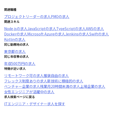
関連職種
プロジェクトリーダー
の求人
PMO
の求人
関連スキル
Node.js
の求人
JavaScript
の求人
TypeScript
の求人
AWS
の求人
Docker
の求人
Microsoft Azure
の求人
Jenkins
の求人
Swift
の求人
Kotlin
の求人
同じ勤務地の求人
東京都
の求人
同じ年収帯の求人
年収
500万円
の求人
特徴が近い求人
リモートワーク可
の求人
服装自由
の求人
フレックス制度あり
の求人
新技術に積極的
の求人
ベンチャー企業
の求人
残業月20時間未満
の求人
上場企業
の求人
女性エンジニアが活躍中
の求人
求人検索ページに戻る
ITエンジニア・デザイナー求人を探す