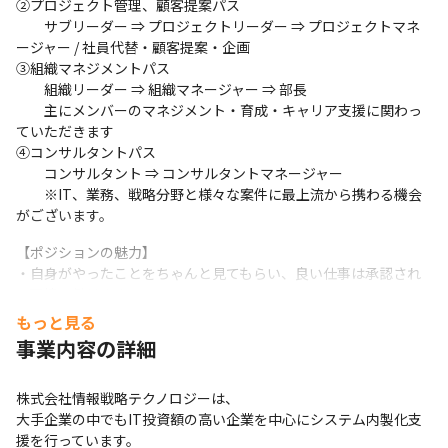
②プロジェクト管理、顧客提案パス

　　サブリーダー ⇒ プロジェクトリーダー ⇒ プロジェクトマネ
ージャー / 社員代替・顧客提案・企画

③組織マネジメントパス

　　組織リーダー ⇒ 組織マネージャー ⇒ 部長

　　主にメンバーのマネジメント・育成・キャリア支援に関わっ
ていただきます

④コンサルタントパス

　　コンサルタント ⇒ コンサルタントマネージャー

　　※IT、業務、戦略分野と様々な案件に最上流から携わる機会
がございます。
【ポジションの魅力】

・自身がやったことをちゃんと見てもらい、良い仕事は承認され
る環境で働けます。

　また能力に見合った評価や報酬を得ることができ、モチベーシ
もっと見る
ョン高く働けます。

事業内容の詳細
・ビジネス的にも影響力の大きいプロジェクトに関われます。

　顧客によっては、ユーザー数が数十万～数百万人であることも
株式会社情報戦略テクノロジーは、

あり、

大手企業の中でもIT投資額の高い企業を中心にシステム内製化支
　インパクトの大きいサービスを、顧客と一緒に育てていく充実
援を行っています。

感を持てます。
