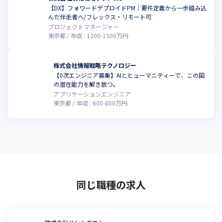
【DX】フォワードデプロイドPM｜要件定義から一歩踏み込
んだ伴走者へ/フレックス・リモート可
プロジェクトマネージャー
東京都
年収 :
1200
-
1500
万円
株式会社情報戦略テクノロジー
【0次エンジニア募集】AIとヒューマニティーで、この国
の潜在能力を解き放つ。
アプリケーションエンジニア
東京都
年収 :
600
-
800
万円
同じ職種の求人