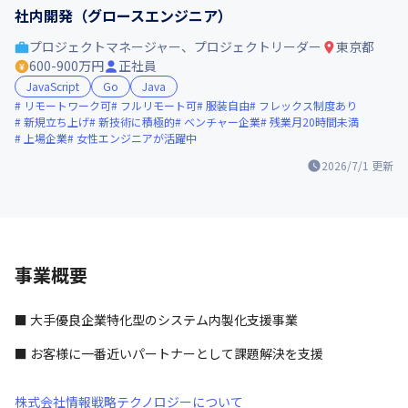
社内開発（グロースエンジニア）
プロジェクトマネージャー、プロジェクトリーダー
東京都
600-900万円
正社員
JavaScript
Go
Java
リモートワーク可
フルリモート可
服装自由
フレックス制度あり
新規立ち上げ
新技術に積極的
ベンチャー企業
残業月20時間未満
上場企業
女性エンジニアが活躍中
2026/7/1
更新
事業概要
■ 大手優良企業特化型のシステム内製化支援事業
■ お客様に一番近いパートナーとして課題解決を支援
株式会社情報戦略テクノロジーについて