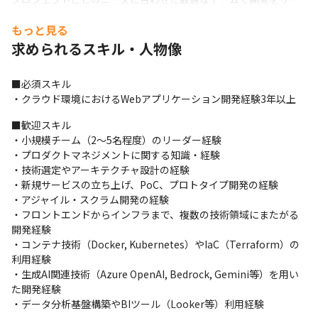
ドします。
もっと見る
お客様と密に連携しながら、柔軟なアジャイル開発を進め、仕様
求められるスキル・人物像
変更にもスムーズに対応。

短期間のスプリントで成果を積み重ね、プロジェクトのたびに生
■必須スキル

産性を向上させています。
・クラウド環境におけるWebアプリケーション開発経験3年以上
ラボでは「高速で、スモールに、イメージ通りに」を掲げ、

■歓迎スキル

技術力を最大限に発揮できる環境が整っています。
・小規模チーム（2〜5名程度）のリーダー経験

トレンド技術に挑戦し、自らのスキルを高めたいエンジニアにと
・プロダクトマネジメントに関する知識・経験

って、

・技術選定やアーキテクチャ設計の経験

これ以上なく成長できる環境です！
・新規サービスの立ち上げ、PoC、プロトタイプ開発の経験

・アジャイル・スクラム開発の経験

■働く環境

・フロントエンドからインフラまで、複数の技術領域にまたがる
持ち帰り案件なのでフルリモートor本社で業務をしています。

開発経験

バーチャルオフィスを活用し、チームで円滑にコミュニケーショ
・コンテナ技術（Docker, Kubernetes）やIaC（Terraform）の
ンを取りながら

利用経験

業務に取り組める環境をご用意しています。

・生成AI関連技術（Azure OpenAI, Bedrock, Gemini等）を用い
また、月に数回1on1も実施しているため、フルリモートであって
た開発経験

も孤独感は感じづらい環境です。
・データ分析基盤構築やBIツール（Looker等）利用経験