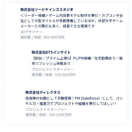
株式会社ソードケインズスタジオ
＜リーダー候補＞ゲーム内背景モデル制作を牽引！カプコン子会
社として大型タイトルが多数稼働しているほか、外部大手ゲーム
メーカーとの取引も多く、成長できる環境です
3Dデザイナー
東京都
年収 :
600
-
900
万円
株式会社DTSインサイト
【初台／プライム上場G】PL/PM候補／在宅勤務あり／毎
年リフレッシュ休暇あり
プロジェクトマネージャー
東京都
年収 :
520
-
800
万円
株式会社ディレクタス
役員陣の右腕として手腕発揮！PM (Salesforce）として、コン
サル力・推進力でプロジェクトや組織を牽引してほしい！
プロジェクトマネージャー
東京都
年収 :
700
-
1000
万円