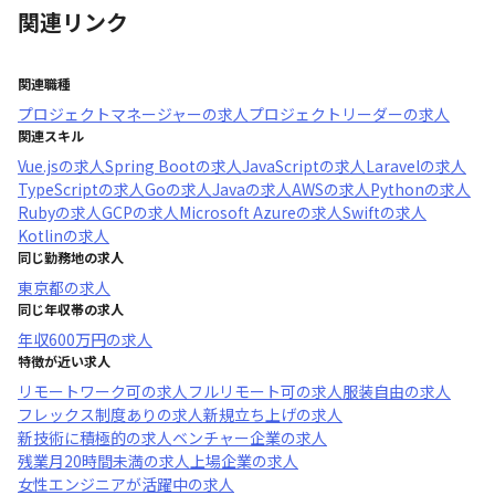
関連リンク
関連職種
プロジェクトマネージャー
の求人
プロジェクトリーダー
の求人
関連スキル
Vue.js
の求人
Spring Boot
の求人
JavaScript
の求人
Laravel
の求人
TypeScript
の求人
Go
の求人
Java
の求人
AWS
の求人
Python
の求人
Ruby
の求人
GCP
の求人
Microsoft Azure
の求人
Swift
の求人
Kotlin
の求人
同じ勤務地の求人
東京都
の求人
同じ年収帯の求人
年収
600万円
の求人
特徴が近い求人
リモートワーク可
の求人
フルリモート可
の求人
服装自由
の求人
フレックス制度あり
の求人
新規立ち上げ
の求人
新技術に積極的
の求人
ベンチャー企業
の求人
残業月20時間未満
の求人
上場企業
の求人
女性エンジニアが活躍中
の求人