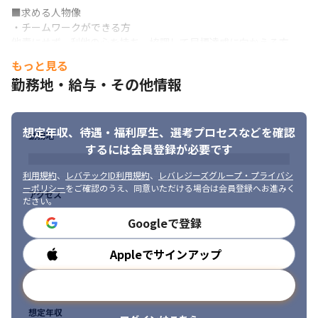
新しい経験が積みたくても経験がないと難しい場合が多いです
■求める人物像

が、

・チームワークができる方

0次ラボは「チーム」でプロジェクトに関わるため、

他責にせず、利他の心を持ち、協調して目標達成に向かえる方。
チームのサポートを受けながら

有言実行でチームに良い影響を与えられる方。
もっと見る
新しいことにチャレンジすることができます。
勤務地・給与・その他情報
・成長し続けられる方

【業務内容】

変化を恐れず新しい技術や領域に挑戦し、スピード感を持って学
顧客企業のサービス成長を技術で加速させる「グロースエンジニ
び続けられる方。
ア」として、新規サービスの立ち上げや既存サービスの改善プロ
想定年収、待遇・福利厚生、
選考プロセスなどを確認
勤務地
ジェクトをリードしていただきます。

・顧客・チームへの貢献意識が高い方

するには会員登録が必要です
単なる開発に留まらず、顧客のビジネスに寄り添い、技術的な視
自分の業務だけでなく、顧客の成功やチーム全体の成果を考えて
点からプロダクトの成長戦略を描き、実行していく、技術寄りの
行動できる方。
利用規約
、
レバテックID利用規約
、
レバレジーズグループ・プライバシ
プロダクトマネージャーのような役割を期待しています。

ーポリシー
をご確認のうえ、同意いただける場合は会員登録へお進みく
・自走力のある方

アクセス
将来的には、チームの中核として「グロースエンジニアリングサ
ださい。
指示待ちではなく、自ら課題を見つけ、解決に向けて主体的に動
ービス」という新たな価値提供モデルを共に創り上げていくこと
Googleで登録
ける方。

にも挑戦できます。
必要に応じて周りに頼りながらも、基本的には自分で調べて検証
【業務詳細】

Appleでサインアップ
勤務時間
できる方。
・顧客のビジネス課題・ニーズのヒアリングと分析

・新規サービス/機能の企画・提案、PoC（概念実証）、プロトタ
メールアドレスで登録
イプ開発

・技術選定、アーキテクチャ設計

想定年収