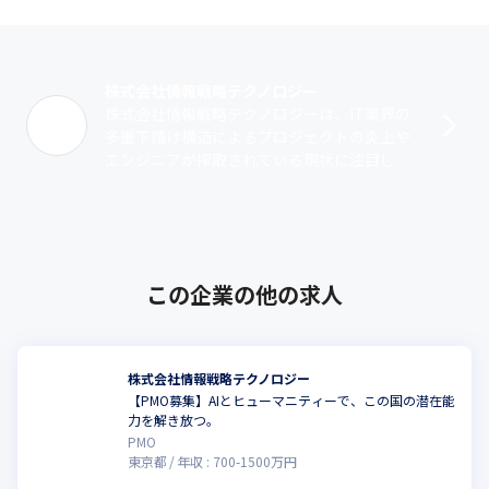
株式会社情報戦略テクノロジー
株式会社情報戦略テクノロジーは、IT業界の
多重下請け構造によるプロジェクトの炎上や
エンジニアが搾取されている現状に注目し、
環境改善に向けて設立された企業です。ITリ
テラシーが高い大手に直請けで入り、ク･･･
この企業の他の求人
株式会社情報戦略テクノロジー
【PMO募集】AIとヒューマニティーで、この国の潜在能
力を解き放つ。
PMO
東京都
年収 :
700
-
1500
万円