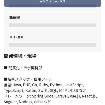
ログインはこちら
・Webアプリケーション（フロントエンド、バックエンド）、
API、インフラの設計・開発・テスト・リリース

・既存サービスのデータ分析に基づく改善提案と実装

・開発チームのリード、メンバー育成サポート

雇用形態
・顧客、デザイナー、他エンジニアとの円滑なコミュニケーショ
ンと調整
★グロースエンジニアリングサービスとは？

休日・休暇
顧客のビジネス成長にコミットし、技術力とプロダクトマネジメ
ントの視点を融合させ、サービスの企画から開発、改善サイクル
までを一気通貫で伴走支援する、私たちが目指す新しいサービス
開発環境・現場
モデルです。
【ポジションの魅力】

■ 配属先：ラボ開発部

・モダン技術への挑戦: 生成AI案件をはじめ、常に新しい技術をキ
ャッチアップし、実案件で活用する機会が豊富です。

■技術スタック・使用ツール 

・幅広い技術領域: フロントエンド、バックエンド、インフラま
言語: Java, PHP, Go, Ruby, Python, JavaScript, 
で、希望に応じて様々な技術領域に触れ、フルスタックエンジニ
アを目指せます。特にPOCや新規立ち上げ案件では、技術選定か
TypeScript, Kotlin, Swift, SQL, HTML/CSS など

ら関われる裁量があります。

フレームワーク: Spring Boot, Laravel, Vue.js, React.js, 
・キャリアの柔軟性: 多様な案件があるため、自身のキャリアプラ
Angular, Node.js, echo など

ンに合わせてプロジェクトや役割を選択しやすい環境です。チー