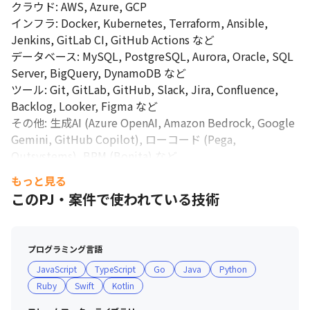
クラウド: AWS, Azure, GCP

ム内での異動も比較的柔軟に行えます。

インフラ: Docker, Kubernetes, Terraform, Ansible, 
・顧客への貢献実感: 顧客と直接対話し、ビジネスの成長に技術で
Jenkins, GitLab CI, GitHub Actions など

貢献している実感を得やすいポジションです。

データベース: MySQL, PostgreSQL, Aurora, Oracle, SQL 
・成長できる環境: チームにはマルチスキルでキャッチアップの早
いメンバーが多く、互いに助け合い、学び合う文化があります。
Server, BigQuery, DynamoDB など

自身の成長がチームや顧客への貢献に繋がります。

ツール: Git, GitLab, GitHub, Slack, Jira, Confluence, 
・「グロースエンジニアリングサービス」の創造: 新しい価値提供
Backlog, Looker, Figma など

モデルを共に創り上げていく、チャレンジングな経験ができま
その他: 生成AI (Azure OpenAI, Amazon Bedrock, Google 
す。
Gemini, GitHub Copilot), ローコード (Pega, 
Outsystems), BPM (Bonita) など
もっと見る
このPJ・案件で使われている技術
プログラミング言語
JavaScript
TypeScript
Go
Java
Python
Ruby
Swift
Kotlin