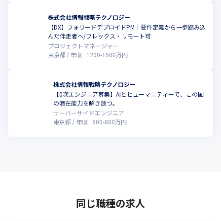
株式会社情報戦略テクノロジー
【DX】フォワードデプロイドPM｜要件定義から一歩踏み込
んだ伴走者へ/フレックス・リモート可
プロジェクトマネージャー
東京都
年収 :
1200
-
1500
万円
株式会社情報戦略テクノロジー
【0次エンジニア募集】AIとヒューマニティーで、この国
の潜在能力を解き放つ。
サーバーサイドエンジニア
東京都
年収 :
600
-
800
万円
同じ職種の求人