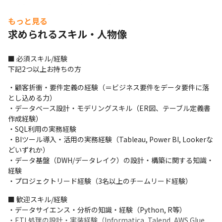
・複数ベンダー間の調整・PMO業務

・顧客組織のデータリテラシー向上・内製化支援　…etc
もっと見る
求められるスキル・人物像
【実際の案件事例詳細】

■プロジェクト背景と目的

クライアントは、基幹システム刷新とデータ基盤構築を通じて、
■ 必須スキル/経験

データドリブンな意思決定を促進することを企図。

下記2つ以上お持ちの方
各事業部門やコーポレート部門におけるBIツールの利用を促進
・顧客折衝・要件定義の経験（＝ビジネス要件をデータ要件に落
し、400名の従業員がデータを活用して業務効率を向上させること
とし込める力）

を目指す。

・データベース設計・モデリングスキル（ER図、テーブル定義書
※現状では手動でのデータ加工や集計が多く、意思決定までに時
作成経験）

間がかかっているため、データ活用により業務負荷を軽減し、迅
・SQL利用の実務経験

速かつ高度な業務推進を実現したい。
・BIツール導入・活用の実務経験（Tableau, Power BI, Lookerな
■業務概要

どいずれか）

・短期的な課題として、現行のExcel帳票からBIツールへの移行
・データ基盤（DWH/データレイク）の設計・構築に関する知識・
（現行業務整理、BI設計・DB設計）

経験

・BIツール提供者(サービサー)との連携・仕様確認

・プロジェクトリード経験（3名以上のチームリード経験）
・基幹システムやDWHチームとの協力および調整

■ 歓迎スキル/経験

・データを活用したビジネス課題解決や新しい価値創造の提案
・データサイエンス・分析の知識・経験（Python, R等）

■カウンターパート

・ETL処理の設計・実装経験（Informatica, Talend, AWS Glue