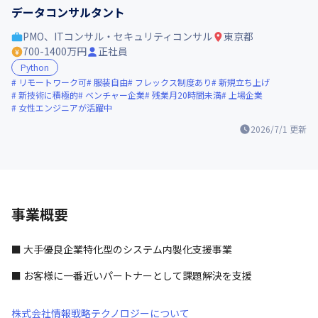
データコンサルタント
PMO、ITコンサル・セキュリティコンサル
東京都
700-1400万円
正社員
Python
リモートワーク可
服装自由
フレックス制度あり
新規立ち上げ
新技術に積極的
ベンチャー企業
残業月20時間未満
上場企業
女性エンジニアが活躍中
2026/7/1
更新
事業概要
■ 大手優良企業特化型のシステム内製化支援事業
■ お客様に一番近いパートナーとして課題解決を支援
株式会社情報戦略テクノロジーについて