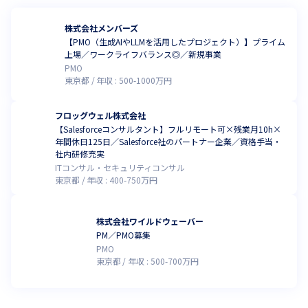
株式会社メンバーズ
【PMO（生成AIやLLMを活用したプロジェクト）】プライム
上場／ワークライフバランス◎／新規事業
PMO
東京都
年収 :
500
-
1000
万円
フロッグウェル株式会社
【Salesforceコンサルタント】フルリモート可×残業月10h×
年間休日125日／Salesforce社のパートナー企業／資格手当・
社内研修充実
ITコンサル・セキュリティコンサル
東京都
年収 :
400
-
750
万円
株式会社ワイルドウェーバー
PM／PMO募集
PMO
東京都
年収 :
500
-
700
万円