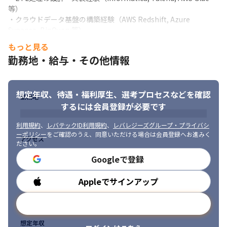
・社内デジタル推進の担当者(室長、課長)

等）

・企画部門(経営企画・営業企画)、営業、経理部門など
・クラウドデータ基盤の構築経験（AWS Redshift, Azure 
Synapse, BigQuery等）

■プロジェクトの特徴

・データガバナンス・セキュリティに関する知識・実装経験

もっと見る
・多様なステークホルダー(経営企画、営業企画、事業部門)との対
・特定業界（小売、製造、金融等）での業務知識・プロジェクト
話を通じてデータドリブン経営を推進

勤務地・給与・その他情報
経験

・データ基盤の設計・実装をサポートし、企業全体のDXを推進

・アジャイル開発経験（スクラム、カンバン等）

・全社的なデータリテラシー向上を目指した意識改革と変革支援
・データ可視化・分析ツールの資格（Tableau認定資格等）

想定年収、待遇・福利厚生、
選考プロセスなどを確認
・クラウドプラットフォームの資格（AWS認定等）
【その他案件事例】

勤務地
するには会員登録が必要です
・大手食品メーカーのデータ活用基盤再構築プロジェクト

■ 求める人物像

基幹システム刷新に伴い、全社的なデータ活用基盤の再構築を実
・顧客の経営課題を理解し、データ活用による解決策を提案でき
利用規約
、
レバテックID利用規約
、
レバレジーズグループ・プライバシ
施。

る方

ーポリシー
をご確認のうえ、同意いただける場合は会員登録へお進みく
アクセス
事業課題整理、解決方針の整理、BIツール導入、データ基盤設
ださい。
・高い技術力と、非エンジニアにもわかりやすく説明できるコミ
計、複数ベンダーコントロールなどを対応。

ュニケーション力を持つ方
Googleで登録
400名の従業員がデータを活用した意思決定を行える環境を実現。
・中堅製造メーカーのDX推進支援

Appleでサインアップ
勤務時間
工場を含む全社的なDX推進の方向性が不明確、という事業課題あ
り。

メールアドレスで登録
現場ヒアリングを通じた課題抽出、生成AIやIoT活用の提案・実装
支援を実施。

想定年収