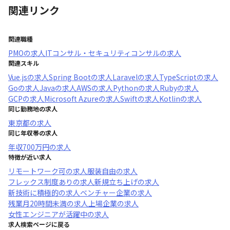
関連リンク
関連職種
PMO
の求人
ITコンサル・セキュリティコンサル
の求人
関連スキル
Vue.js
の求人
Spring Boot
の求人
Laravel
の求人
TypeScript
の求人
Go
の求人
Java
の求人
AWS
の求人
Python
の求人
Ruby
の求人
GCP
の求人
Microsoft Azure
の求人
Swift
の求人
Kotlin
の求人
同じ勤務地の求人
東京都
の求人
同じ年収帯の求人
年収
700万円
の求人
特徴が近い求人
リモートワーク可
の求人
服装自由
の求人
フレックス制度あり
の求人
新規立ち上げ
の求人
新技術に積極的
の求人
ベンチャー企業
の求人
残業月20時間未満
の求人
上場企業
の求人
女性エンジニアが活躍中
の求人
求人検索ページに戻る