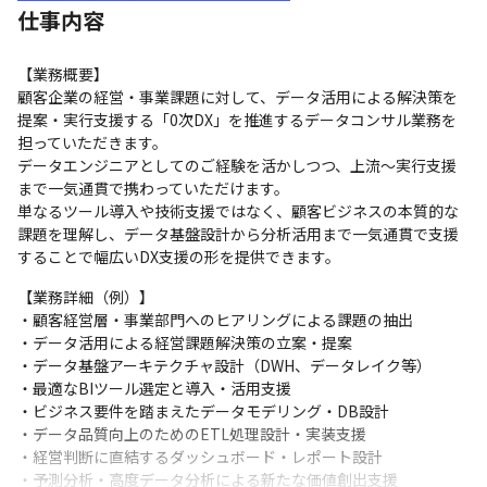
仕事内容
【業務概要】

顧客企業の経営・事業課題に対して、データ活用による解決策を
提案・実行支援する「0次DX」を推進するデータコンサル業務を
担っていただきます。

データエンジニアとしてのご経験を活かしつつ、上流～実行支援
まで一気通貫で携わっていただけます。

単なるツール導入や技術支援ではなく、顧客ビジネスの本質的な
課題を理解し、データ基盤設計から分析活用まで一気通貫で支援
することで幅広いDX支援の形を提供できます。
【業務詳細（例）】

・顧客経営層・事業部門へのヒアリングによる課題の抽出

・データ活用による経営課題解決策の立案・提案

・データ基盤アーキテクチャ設計（DWH、データレイク等）

・最適なBIツール選定と導入・活用支援

・ビジネス要件を踏まえたデータモデリング・DB設計

・データ品質向上のためのETL処理設計・実装支援

・経営判断に直結するダッシュボード・レポート設計

・予測分析・高度データ分析による新たな価値創出支援
