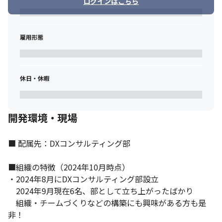
ログインはこちら
現場作業の効率化、データに基づく意思決定基盤の構築を実現。
【業務のやりがい・魅力】

・顧客の経営課題解決に直結するプロジェクトに携わり、数十万
雇用形態
～数百万人のユーザーに影響を与えられます。

・最新のデータ技術知識とビジネス視点の両方を活かし、総合的
な課題解決ができます。

・小売、製造、金融、サービスなど様々な業界の最前線の課題に
休日・休暇
触れ、幅広い知見を得られます。

・データ基盤設計、BI活用、データ分析など、市場価値の高いス
キルを実践で磨けます。

開発環境・現場
・強いエンジニア部門を自社で持っており、密な連携をすること
でコンサル～実行支援までを一気通貫で対応可能です。

・コンサル部隊が10名弱であり、エンジニア出身者が半数を占め
■ 配属先：DXコンサルティング部

ています。これから組織を一緒に作っていく楽しみがあるフェー
ズです。
■組織の特徴（2024年10月時点）

・2024年8月にDXコンサルティング部設立

　2024年9月現在6名、部として立ち上がったばかり

　組織・チームづくりなどの構築にも興味がある方も是
非！