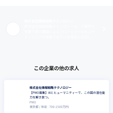
株式会社情報戦略テクノロジー
株式会社情報戦略テクノロジーは、IT業界の
多重下請け構造によるプロジェクトの炎上や
エンジニアが搾取されている現状に注目し、
環境改善に向けて設立された企業です。ITリ
テラシーが高い大手に直請けで入り、ク･･･
この企業の他の求人
株式会社情報戦略テクノロジー
【PMO募集】AIとヒューマニティーで、この国の潜在能
力を解き放つ。
PMO
東京都
年収 :
700
-
1500
万円