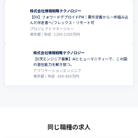
株式会社情報戦略テクノロジー
【DX】フォワードデプロイドPM｜要件定義から一歩踏み込
んだ伴走者へ/フレックス・リモート可
プロジェクトマネージャー
東京都
年収 :
1200
-
1500
万円
株式会社情報戦略テクノロジー
【0次エンジニア募集】AIとヒューマニティーで、この国
の潜在能力を解き放つ。
アプリケーションエンジニア
東京都
年収 :
600
-
800
万円
同じ職種の求人